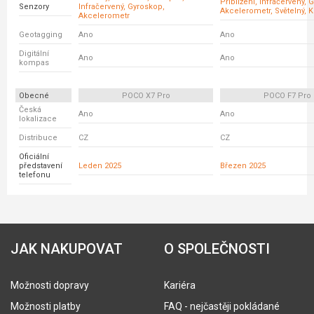
Přiblížení, Infračervený, 
Senzory
Infračervený, Gyroskop,
Akcelerometr, Světelný,
Akcelerometr
Geotagging
Ano
Ano
Digitální
Ano
Ano
kompas
Obecné
POCO X7 Pro
POCO F7 Pro
Česká
Ano
Ano
lokalizace
Distribuce
CZ
CZ
Oficiální
představení
Leden 2025
Březen 2025
telefonu
JAK NAKUPOVAT
O SPOLEČNOSTI
Možnosti dopravy
Kariéra
Možnosti platby
FAQ - nejčastěji pokládané