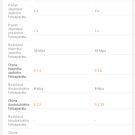
Počet
objektivů
2 x
2 x
zadního
fotoaparátu
Počet
objektivů
1 x
1 x
předního
fotoaparátu
Rozlišení
hlavního
50 Mpx
50 Mpx
zadního
fotoaparátu
Clona
hlavního
f/1.5
f/1.6
zadního
fotoaparátu
Rozlišení
širokoúhlého
8 Mpx
8 Mpx
fotoaparátu
Clona
širokoúhlého
f/2.2
f/2.23
fotoaparátu
Rozlišení
hloubkového
-
-
fotoaparátu
Clona