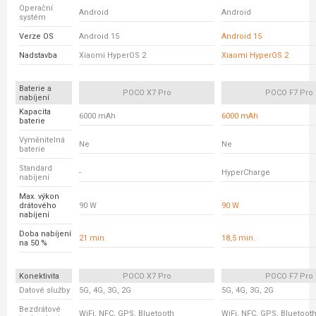
Operační
Android
Android
systém
Verze OS
Android 15
Android 15
Nadstavba
Xiaomi HyperOS 2
Xiaomi HyperOS 2
Baterie a
POCO X7 Pro
POCO F7 Pro
nabíjení
Kapacita
6000 mAh
6000 mAh
baterie
Vyměnitelná
Ne
Ne
baterie
Standard
-
HyperCharge
nabíjení
Max. výkon
drátového
90 W
90 W
nabíjení
Doba nabíjení
21 min.
18,5 min.
na 50 %
Konektivita
POCO X7 Pro
POCO F7 Pro
Datové služby
5G, 4G, 3G, 2G
5G, 4G, 3G, 2G
Bezdrátové
WiFi, NFC, GPS, Bluetooth
WiFi, NFC, GPS, Bluetoot