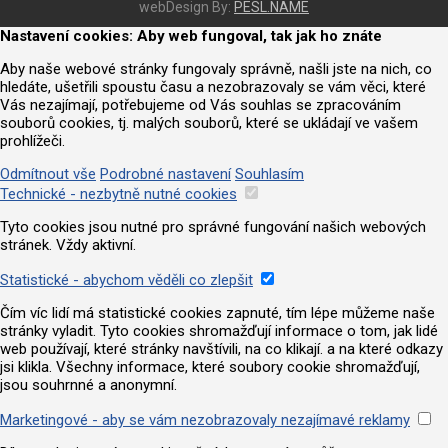
webDesign By:
PESL.NAME
Nastavení cookies: Aby web fungoval, tak jak ho znáte
Aby naše webové stránky fungovaly správně, našli jste na nich, co
hledáte, ušetřili spoustu času a nezobrazovaly se vám věci, které
Vás nezajímají, potřebujeme od Vás souhlas se zpracováním
souborů cookies, tj. malých souborů, které se ukládají ve vašem
prohlížeči.
Odmítnout vše
Podrobné nastavení
Souhlasím
Technické - nezbytně nutné cookies
Tyto cookies jsou nutné pro správné fungování našich webových
stránek. Vždy aktivní.
Statistické - abychom věděli co zlepšit
Čím víc lidí má statistické cookies zapnuté, tím lépe můžeme naše
stránky vyladit. Tyto cookies shromažďují informace o tom, jak lidé
web používají, které stránky navštívili, na co klikají. a na které odkazy
jsi klikla. Všechny informace, které soubory cookie shromažďují,
jsou souhrnné a anonymní.
Marketingové - aby se vám nezobrazovaly nezajímavé reklamy