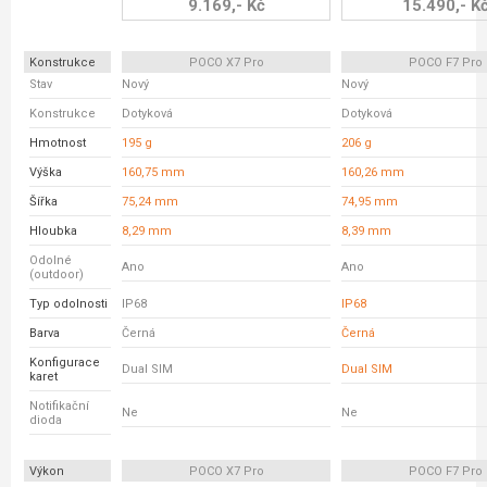
9.169,- Kč
15.490,- K
Konstrukce
POCO X7 Pro
POCO F7 Pro
Stav
Nový
Nový
Konstrukce
Dotyková
Dotyková
Hmotnost
195 g
206 g
Výška
160,75 mm
160,26 mm
Šířka
75,24 mm
74,95 mm
Hloubka
8,29 mm
8,39 mm
Odolné
Ano
Ano
(outdoor)
Typ odolnosti
IP68
IP68
Barva
Černá
Černá
Konfigurace
Dual SIM
Dual SIM
karet
Notifikační
Ne
Ne
dioda
Výkon
POCO X7 Pro
POCO F7 Pro