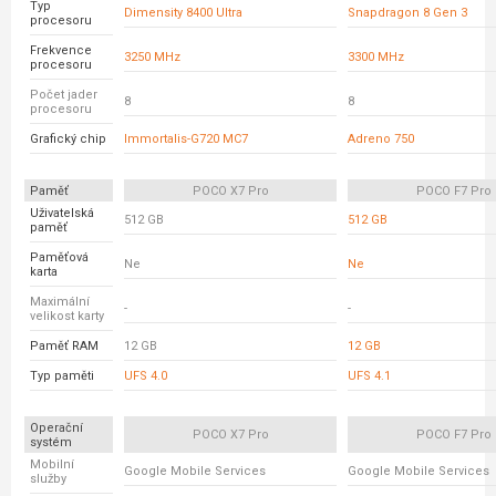
Typ
Dimensity 8400 Ultra
Snapdragon 8 Gen 3
procesoru
Frekvence
3250 MHz
3300 MHz
procesoru
Počet jader
8
8
procesoru
Grafický chip
Immortalis-G720 MC7
Adreno 750
Paměť
POCO X7 Pro
POCO F7 Pro
Uživatelská
512 GB
512 GB
paměť
Paměťová
Ne
Ne
karta
Maximální
-
-
velikost karty
Paměť RAM
12 GB
12 GB
Typ paměti
UFS 4.0
UFS 4.1
Operační
POCO X7 Pro
POCO F7 Pro
systém
Mobilní
Google Mobile Services
Google Mobile Services
služby