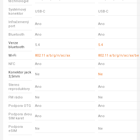
technologie
Systémový
USB-C
USB-C
konektor
Infračervený
Ano
Ano
port
Bluetooth
Ano
Ano
Verze
5.4
5.4
bluetooth
Wi-Fi
802.11 a/b/g/n/ac/ax
802.11 a/b/g/n/ac/ax/be
NFC
Ano
Ano
Konektor jack
Ne
Ne
3,5mm
Stereo
Ano
Ano
reproduktory
FM rádio
Ne
Ne
Podpora OTG
Ano
Ano
Podpora dvou
Ano
Ano
SIM karet
Podpora
Ne
Ne
eSIM