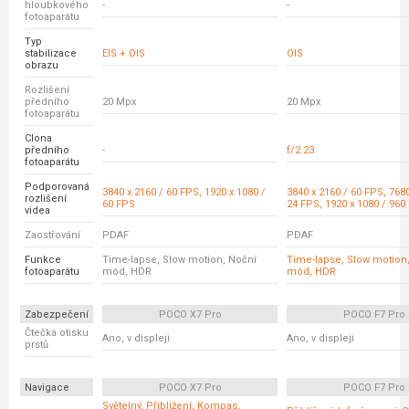
hloubkového
-
-
fotoaparátu
Typ
stabilizace
EIS + OIS
OIS
obrazu
Rozlišení
předního
20 Mpx
20 Mpx
fotoaparátu
Clona
předního
-
f/2.23
fotoaparátu
Podporovaná
3840 x 2160 / 60 FPS, 1920 x 1080 /
3840 x 2160 / 60 FPS, 7680
rozlišení
60 FPS
24 FPS, 1920 x 1080 / 960
videa
Zaostřování
PDAF
PDAF
Funkce
Time-lapse, Slow motion, Noční
Time-lapse, Slow motion
fotoaparátu
mód, HDR
mód, HDR
Zabezpečení
POCO X7 Pro
POCO F7 Pro
Čtečka otisku
Ano, v displeji
Ano, v displeji
prstů
Navigace
POCO X7 Pro
POCO F7 Pro
Světelný, Přiblížení, Kompas,