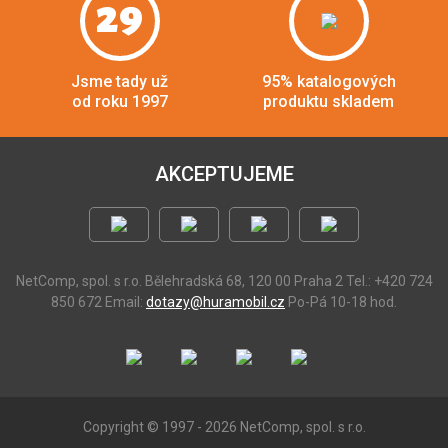
29
Jsme tady už
95% katalogových
od roku 1997
produktu skladem
AKCEPTUJEME
NetComp, spol. s r.o.
Bělehradská 68, 120 00 Praha 2
Tel.: +420 724
850 672
Email:
dotazy@huramobil.cz
Po-Pá 10-18 hod.
Copyright © 1997 - 2026 NetComp, spol. s r.o.