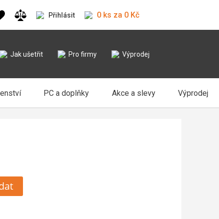
0 ks za 0 Kč
Přihlásit
Jak ušetřit
Pro firmy
Výprodej
šenství
PC a doplňky
Akce a slevy
Výprodej
dat