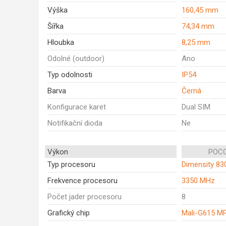
Výška
160,45 mm
Šířka
74,34 mm
Hloubka
8,25 mm
Odolné (outdoor)
Ano
Typ odolnosti
IP54
Barva
Černá
Konfigurace karet
Dual SIM
Notifikační dioda
Ne
Výkon
POCO
Typ procesoru
Dimensity 830
Frekvence procesoru
3350 MHz
Počet jader procesoru
8
Grafický chip
Mali-G615 M