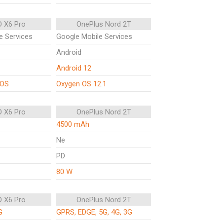
 X6 Pro
OnePlus Nord 2T
e Services
Google Mobile Services
Android
Android 12
rOS
Oxygen OS 12.1
 X6 Pro
OnePlus Nord 2T
4500 mAh
Ne
PD
80 W
 X6 Pro
OnePlus Nord 2T
G
GPRS, EDGE, 5G, 4G, 3G