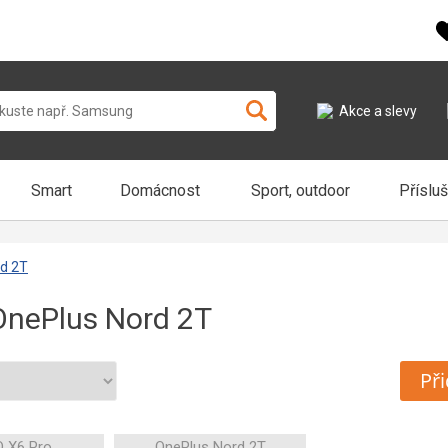
Akce a slevy
Smart
Domácnost
Sport, outdoor
Příslu
rd 2T
OnePlus Nord 2T
Při
 X6 Pro
OnePlus Nord 2T