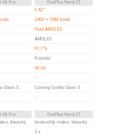
 X6 Pro
OnePlus Nord 2T
6.43 "
bodů
2400 × 1080 bodů
Fluid AMOLED
AMOLED
91,7 %
Průstřel
90 Hz
-
la Glass 5
Corning Gorilla Glass 5
-
 X6 Pro
OnePlus Nord 2T
akro, klasický
širokoúhlý, makro, klasický
3 x