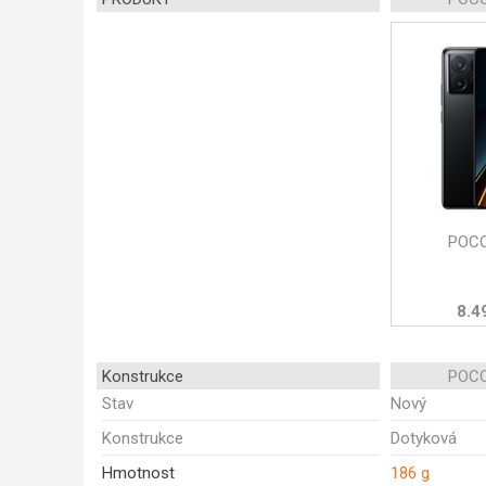
POCO
8.4
Konstrukce
POCO
Stav
Nový
Konstrukce
Dotyková
Hmotnost
186 g