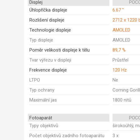
Displej
POCO
Úhlopříčka displeje
6.67 "
Rozlišení displeje
2712 x 1220 
Technologie displeje
AMOLED
Typ displeje
AMOLED
Poměr velikosti displeje k tělu
89,7 %
Tvar výřezu v displeji
Průstřel
Frekvence displeje
120 Hz
LTPO
Ne
Typ ochrany
Corning Goril
Maximální jas
1800 nitů
Fotoaparát
POCO
Typy objektivů
širokoúhlý, m
Počet objektivů zadního fotoaparátu
3 x