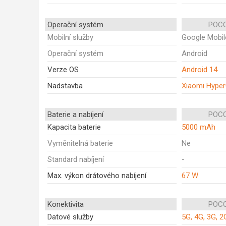
Operační systém
POCO
Mobilní služby
Google Mobil
Operační systém
Android
Verze OS
Android 14
Nadstavba
Xiaomi Hype
Baterie a nabíjení
POCO
Kapacita baterie
5000 mAh
Vyměnitelná baterie
Ne
Standard nabíjení
-
Max. výkon drátového nabíjení
67 W
Konektivita
POCO
Datové služby
5G, 4G, 3G, 2