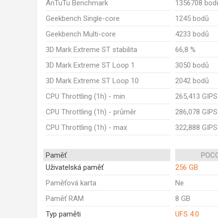
AnTuTu Benchmark
1356708 bod
Geekbench Single-core
1245 bodů
Geekbench Multi-core
4233 bodů
3D Mark Extreme ST stabilita
66,8 %
3D Mark Extreme ST Loop 1
3050 bodů
3D Mark Extreme ST Loop 10
2042 bodů
CPU Throttling (1h) - min
265,413 GIPS
CPU Throttling (1h) - průměr
286,078 GIPS
CPU Throttling (1h) - max
322,888 GIPS
Paměť
POCO
Uživatelská paměť
256 GB
Paměťová karta
Ne
Paměť RAM
8 GB
Typ paměti
UFS 4.0