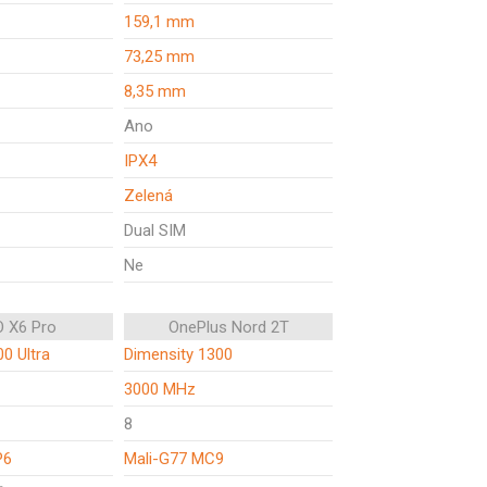
159,1 mm
73,25 mm
8,35 mm
Ano
IPX4
Zelená
Dual SIM
Ne
 X6 Pro
OnePlus Nord 2T
0 Ultra
Dimensity 1300
3000 MHz
8
P6
Mali-G77 MC9