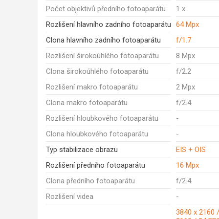
Počet objektivů předního fotoaparátu
1 x
Rozlišení hlavního zadního fotoaparátu
64 Mpx
Clona hlavního zadního fotoaparátu
f/1.7
Rozlišení širokoúhlého fotoaparátu
8 Mpx
Clona širokoúhlého fotoaparátu
f/2.2
Rozlišení makro fotoaparátu
2 Mpx
Clona makro fotoaparátu
f/2.4
Rozlišení hloubkového fotoaparátu
-
Clona hloubkového fotoaparátu
-
Typ stabilizace obrazu
EIS + OIS
Rozlišení předního fotoaparátu
16 Mpx
Clona předního fotoaparátu
f/2.4
Rozlišení videa
-
3840 x 2160 /