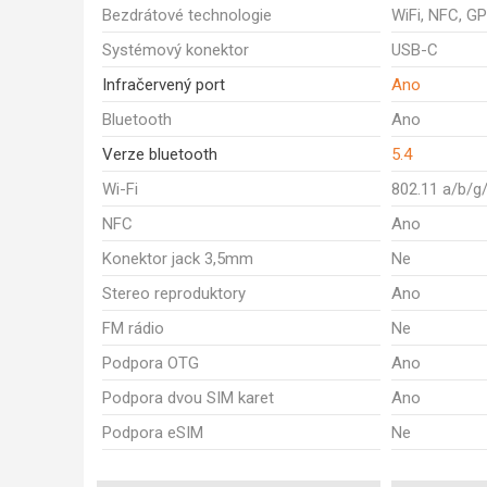
Bezdrátové technologie
WiFi, NFC, GP
Systémový konektor
USB-C
Infračervený port
Ano
Bluetooth
Ano
Verze bluetooth
5.4
Wi-Fi
802.11 a/b/g
NFC
Ano
Konektor jack 3,5mm
Ne
Stereo reproduktory
Ano
FM rádio
Ne
Podpora OTG
Ano
Podpora dvou SIM karet
Ano
Podpora eSIM
Ne