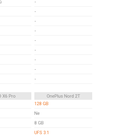
ů
-
-
-
-
-
-
-
-
-
 X6 Pro
OnePlus Nord 2T
128 GB
Ne
8 GB
UFS 3.1