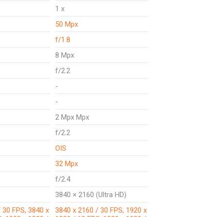
1 x
50 Mpx
f/1.8
8 Mpx
f/2.2
-
-
2 Mpx Mpx
f/2.2
OIS
32 Mpx
f/2.4
3840 × 2160 (Ultra HD)
 30 FPS, 3840 x
3840 x 2160 / 30 FPS, 1920 x