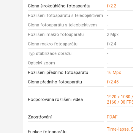
Clona širokoúhlého fotoaparátu
f/2.2
Rozlišení fotoaparátu s teleobjektivem
-
Clona fotoaparátu s teleobjektivem
-
Rozlišení makro fotoaparátu
2 Mpx
Clona makro fotoaparátu
f/2.4
Typ stabilizace obrazu
-
Optický zoom
-
Rozlišení předního fotoaparátu
16 Mpx
Clona předního fotoaparátu
f/2.45
1920 x 1080 
Podporovaná rozlišení videa
2160 / 30 FP
Zaostřování
PDAF
Time-lapse, 
Funkce fotoaparátu