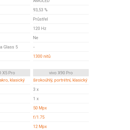
AMOLED
93,53 %
Průstřel
120 Hz
Ne
la Glass 5
-
1300 nitů
 X5 Pro
vivo X90 Pro
akro, klasický
širokoúhlý, portrétní, klasický
3 x
1 x
50 Mpx
f/1.75
12 Mpx