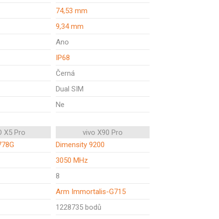
74,53 mm
9,34 mm
Ano
IP68
Černá
Dual SIM
Ne
 X5 Pro
vivo X90 Pro
778G
Dimensity 9200
3050 MHz
8
Arm Immortalis-G715
1228735 bodů