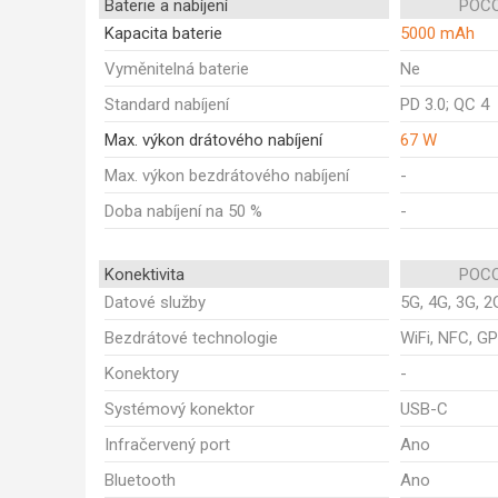
Baterie a nabíjení
POCO
Kapacita baterie
5000 mAh
Vyměnitelná baterie
Ne
Standard nabíjení
PD 3.0; QC 4
Max. výkon drátového nabíjení
67 W
Max. výkon bezdrátového nabíjení
-
Doba nabíjení na 50 %
-
Konektivita
POCO
Datové služby
5G, 4G, 3G, 2
Bezdrátové technologie
WiFi, NFC, GP
Konektory
-
Systémový konektor
USB-C
Infračervený port
Ano
Bluetooth
Ano