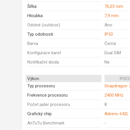
Šířka
76,03 mm
Hloubka
7,9 mm
Odolné (outdoor)
Ano
Typ odolnosti
IP53
Barva
Černá
Konfigurace karet
Dual SIM
Notifikační dioda
Ne
Výkon
POCO
Typ procesoru
Snapdragon 
Frekvence procesoru
2400 MHz
Počet jader procesoru
8
Grafický chip
Adreno 642L
AnTuTu Benchmark
-