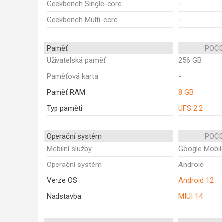
Geekbench Single-core
-
Geekbench Multi-core
-
Paměť
POCO
Uživatelská paměť
256 GB
Paměťová karta
-
Paměť RAM
8 GB
Typ paměti
UFS 2.2
Operační systém
POCO
Mobilní služby
Google Mobil
Operační systém
Android
Verze OS
Android 12
Nadstavba
MIUI 14