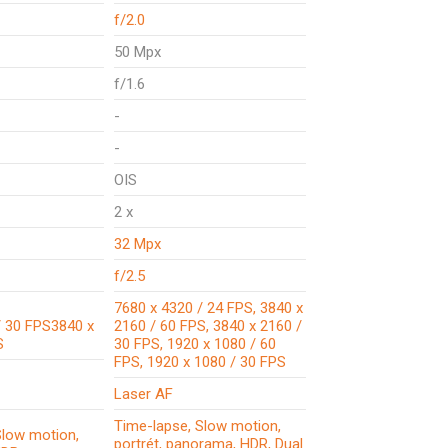
f/2.0
50 Mpx
f/1.6
-
-
OIS
2 x
32 Mpx
f/2.5
7680 x 4320 / 24 FPS, 3840 x
/ 30 FPS3840 x
2160 / 60 FPS, 3840 x 2160 /
S
30 FPS, 1920 x 1080 / 60
FPS, 1920 x 1080 / 30 FPS
Laser AF
Time-lapse, Slow motion,
Slow motion,
portrét, panorama, HDR, Dual