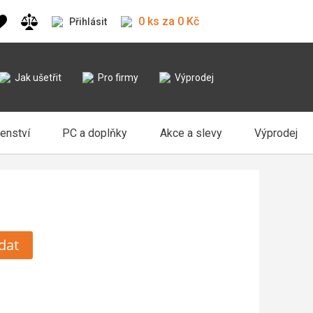
0 ks za 0 Kč
Přihlásit
Jak ušetřit
Pro firmy
Výprodej
šenství
PC a doplňky
Akce a slevy
Výprodej
dat