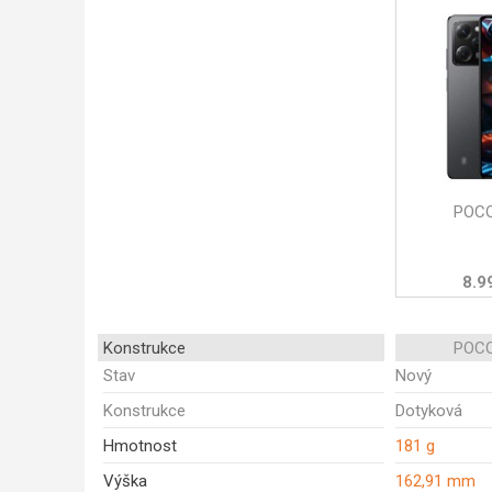
POCO
8.9
Konstrukce
POCO
Stav
Nový
Konstrukce
Dotyková
Hmotnost
181 g
Výška
162,91 mm