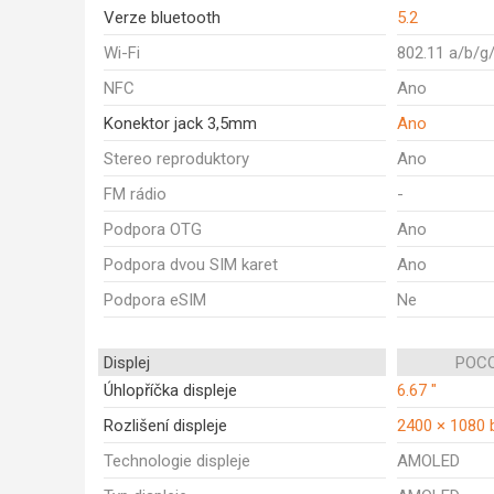
Verze bluetooth
5.2
Wi-Fi
802.11 a/b/g
NFC
Ano
Konektor jack 3,5mm
Ano
Stereo reproduktory
Ano
FM rádio
-
Podpora OTG
Ano
Podpora dvou SIM karet
Ano
Podpora eSIM
Ne
Displej
POCO
Úhlopříčka displeje
6.67 "
Rozlišení displeje
2400 × 1080 
Technologie displeje
AMOLED