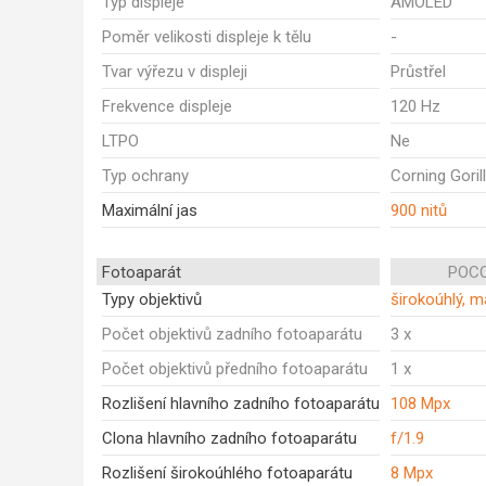
Typ displeje
AMOLED
Poměr velikosti displeje k tělu
-
Tvar výřezu v displeji
Průstřel
Frekvence displeje
120 Hz
LTPO
Ne
Typ ochrany
Corning Goril
Maximální jas
900 nitů
Fotoaparát
POCO
Typy objektivů
širokoúhlý, m
Počet objektivů zadního fotoaparátu
3 x
Počet objektivů předního fotoaparátu
1 x
Rozlišení hlavního zadního fotoaparátu
108 Mpx
Clona hlavního zadního fotoaparátu
f/1.9
Rozlišení širokoúhlého fotoaparátu
8 Mpx