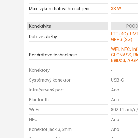
Max. výkon drátového nabíjení
33 W
Konektivita
POCO
LTE (4G), UM
Datové služby
GPRS (2G)
WiFi, NFC, In
Bezdrátové technologie
GLONASS, Blu
BeiDou, A-G
Konektory
-
Systémový konektor
USB-C
Infračervený port
Ano
Bluetooth
Ano
Wi-Fi
802.11 a/b/g
NFC
Ano
Konektor jack 3,5mm
Ano