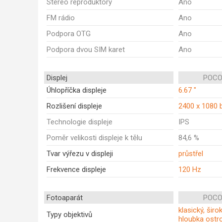
Stereo reproduktory
Ano
FM rádio
Ano
Podpora OTG
Ano
Podpora dvou SIM karet
Ano
Displej
POCO
Úhlopříčka displeje
6.67 "
Rozlišení displeje
2400 x 1080 
Technologie displeje
IPS
Poměr velikosti displeje k tělu
84,6 %
Tvar výřezu v displeji
průstřel
Frekvence displeje
120 Hz
Fotoaparát
POCO
klasický, širo
Typy objektivů
hloubka ostro