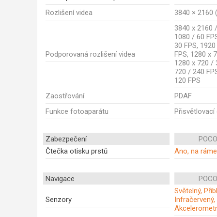
Rozlišení videa
3840 × 2160 (
3840 x 2160 /
1080 / 60 FPS
30 FPS, 1920
Podporovaná rozlišení videa
FPS, 1280 x 7
1280 x 720 / 
720 / 240 FPS
120 FPS
Zaostřování
PDAF
Funkce fotoaparátu
Přisvětlovací
Zabezpečení
POCO
Čtečka otisku prstů
Ano, na rám
Navigace
POCO
Světelný, Při
Senzory
Infračervený,
Akceleromet