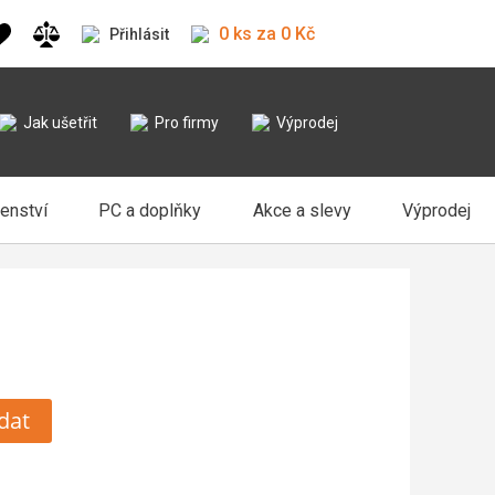
0 ks za 0 Kč
Přihlásit
Jak ušetřit
Pro firmy
Výprodej
šenství
PC a doplňky
Akce a slevy
Výprodej
dat