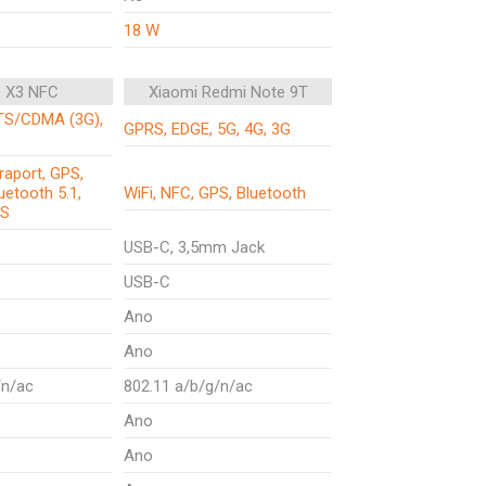
18 W
 X3 NFC
Xiaomi Redmi Note 9T
TS/CDMA (3G),
GPRS, EDGE, 5G, 4G, 3G
fraport, GPS,
etooth 5.1,
WiFi, NFC, GPS, Bluetooth
PS
USB-C, 3,5mm Jack
USB-C
Ano
Ano
/n/ac
802.11 a/b/g/n/ac
Ano
Ano