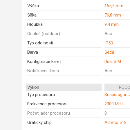
Výška
165,3 mm
Šířka
76,8 mm
Hloubka
9,4 mm
Odolné (outdoor)
Ano
Typ odolnosti
IP53
Barva
Šedá
Konfigurace karet
Dual SIM
Notifikační dioda
Ano
Výkon
POCO
Typ procesoru
Snapdragon 
Frekvence procesoru
2300 MHz
Počet jader procesoru
8
Grafický chip
Adreno 618