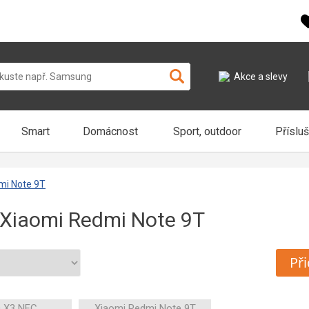
Akce a slevy
Smart
Domácnost
Sport, outdoor
Příslu
mi Note 9T
Xiaomi Redmi Note 9T
Při
 X3 NFC
Xiaomi Redmi Note 9T