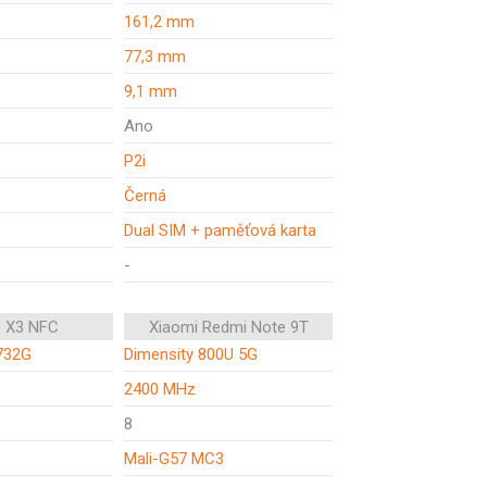
161,2 mm
77,3 mm
9,1 mm
Ano
P2i
Černá
Dual SIM + paměťová karta
-
 X3 NFC
Xiaomi Redmi Note 9T
732G
Dimensity 800U 5G
2400 MHz
8
Mali-G57 MC3