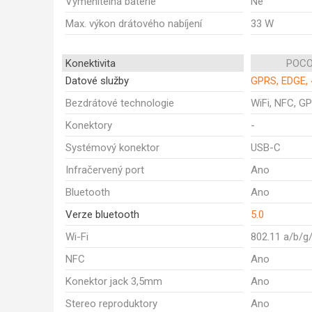
Vyměnitelná baterie
Ne
Max. výkon drátového nabíjení
33 W
Konektivita
POCO
Datové služby
GPRS, EDGE, 
Bezdrátové technologie
WiFi, NFC, GP
Konektory
-
Systémový konektor
USB-C
Infračervený port
Ano
Bluetooth
Ano
Verze bluetooth
5.0
Wi-Fi
802.11 a/b/g
NFC
Ano
Konektor jack 3,5mm
Ano
Stereo reproduktory
Ano