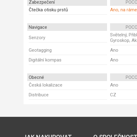
Zabezpečení
POCO
Čtečka otisku prstů
Ano, na rám
Navigace
POCO
Světelný, Při
Senzory
Gyroskop, Ak
Geotagging
Ano
Digitální kompas
Ano
Obecné
POCO
Česká lokalizace
Ano
Distribuce
CZ