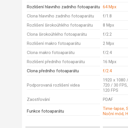
Rozlišení hlavního zadního fotoaparátu
64 Mpx
Clona hlavního zadního fotoaparátu
f/1.8
Rozlišení širokoúhlého fotoaparátu
8 Mpx
Clona širokoúhlého fotoaparátu
f/2.2
Rozlišení makro fotoaparátu
2 Mpx
Clona makro fotoaparátu
f/2.4
Rozlišení předního fotoaparátu
16 Mpx
Clona předního fotoaparátu
f/2.4
1920 x 1080 /
Podporovaná rozlišení videa
720 / 30 FPS,
120 FPS
Zaostřování
PDAF
Time-lapse, 
Funkce fotoaparátu
Noční mód, 