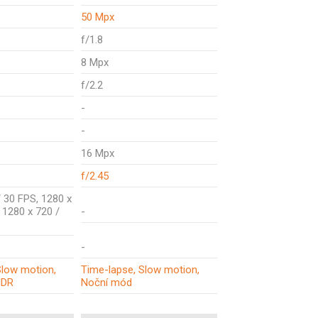
50 Mpx
f/1.8
8 Mpx
f/2.2
-
-
16 Mpx
f/2.45
 30 FPS, 1280 x
 1280 x 720 /
-
-
Slow motion,
Time-lapse, Slow motion,
HDR
Noční mód