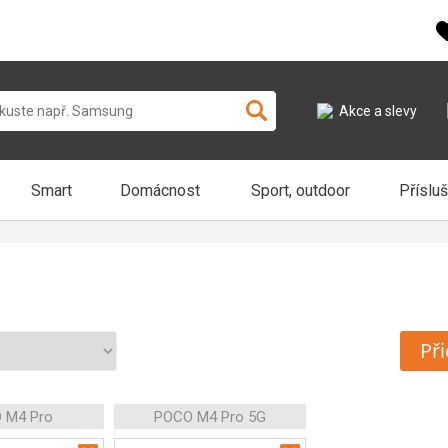
Akce a slevy
Smart
Domácnost
Sport, outdoor
Příslu
Při
 M4 Pro
POCO M4 Pro 5G