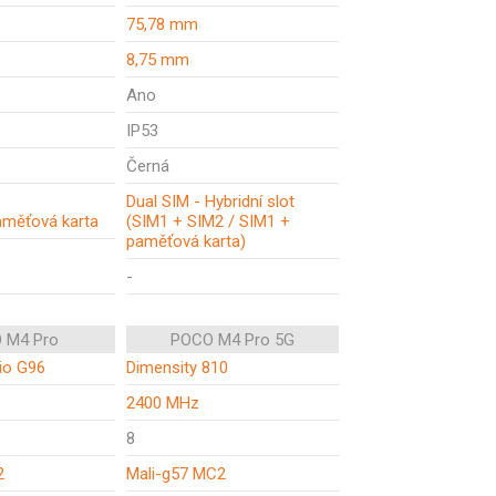
75,78 mm
8,75 mm
Ano
IP53
Černá
Dual SIM - Hybridní slot
aměťová karta
(SIM1 + SIM2 / SIM1 +
paměťová karta)
-
 M4 Pro
POCO M4 Pro 5G
io G96
Dimensity 810
2400 MHz
8
2
Mali-g57 MC2