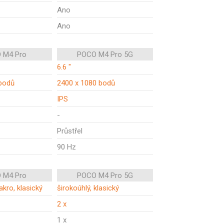
Ano
Ano
 M4 Pro
POCO M4 Pro 5G
6.6 "
bodů
2400 x 1080 bodů
IPS
-
Průstřel
90 Hz
 M4 Pro
POCO M4 Pro 5G
akro, klasický
širokoúhlý, klasický
2 x
1 x