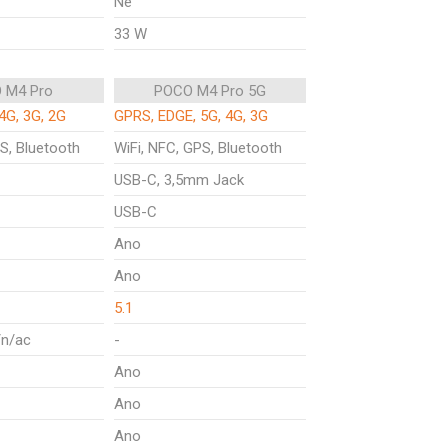
Ne
33 W
 M4 Pro
POCO M4 Pro 5G
4G, 3G, 2G
GPRS, EDGE, 5G, 4G, 3G
S, Bluetooth
WiFi, NFC, GPS, Bluetooth
USB-C, 3,5mm Jack
USB-C
Ano
Ano
5.1
/n/ac
-
Ano
Ano
Ano