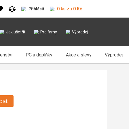
0 ks za 0 Kč
Přihlásit
Jak ušetřit
Pro firmy
Výprodej
šenství
PC a doplňky
Akce a slevy
Výprodej
dat