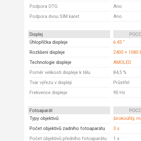
Podpora OTG
Ano
Podpora dvou SIM karet
Ano
Displej
POCO
Úhlopříčka displeje
6.43 "
Rozlišení displeje
2400 × 1080 
Technologie displeje
AMOLED
Poměr velikosti displeje k tělu
84,5 %
Tvar výřezu v displeji
Průstřel
Frekvence displeje
90 Hz
Fotoaparát
POCO
Typy objektivů
širokoúhlý, m
Počet objektivů zadního fotoaparátu
3 x
Počet objektivů předního fotoaparátu
1 x