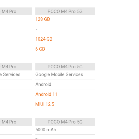
 M4 Pro
POCO M4 Pro 5G
128 GB
-
1024 GB
6 GB
 M4 Pro
POCO M4 Pro 5G
e Services
Google Mobile Services
Android
Android 11
MIUI 12.5
 M4 Pro
POCO M4 Pro 5G
5000 mAh