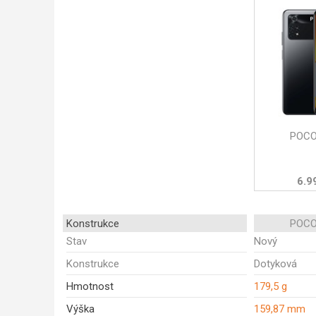
POCO
6.9
Konstrukce
POCO
Stav
Nový
Konstrukce
Dotyková
Hmotnost
179,5 g
Výška
159,87 mm