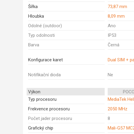
Šířka
73,87 mm
Hloubka
8,09 mm
Odolné (outdoor)
Ano
Typ odolnosti
IP53
Barva
Černá
Konfigurace karet
Dual SIM + p
Notifikační dioda
Ne
Výkon
POCO
Typ procesoru
MediaTek Hel
Frekvence procesoru
2050 MHz
Počet jader procesoru
8
Grafický chip
Mali-G57 MC