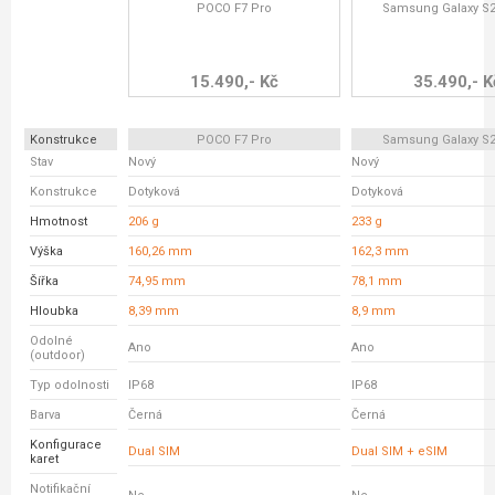
POCO F7 Pro
Samsung Galaxy S24
15.490,- Kč
35.490,- K
Konstrukce
POCO F7 Pro
Samsung Galaxy S24
Stav
Nový
Nový
Konstrukce
Dotyková
Dotyková
Hmotnost
206 g
233 g
Výška
160,26 mm
162,3 mm
Šířka
74,95 mm
78,1 mm
Hloubka
8,39 mm
8,9 mm
Odolné
Ano
Ano
(outdoor)
Typ odolnosti
IP68
IP68
Barva
Černá
Černá
Konfigurace
Dual SIM
Dual SIM + eSIM
karet
Notifikační