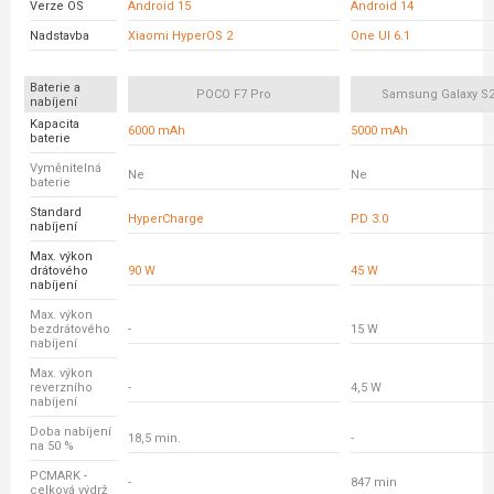
Verze OS
Android 15
Android 14
Nadstavba
Xiaomi HyperOS 2
One UI 6.1
Baterie a
POCO F7 Pro
Samsung Galaxy S24
nabíjení
Kapacita
6000 mAh
5000 mAh
baterie
Vyměnitelná
Ne
Ne
baterie
Standard
HyperCharge
PD 3.0
nabíjení
Max. výkon
drátového
90 W
45 W
nabíjení
Max. výkon
bezdrátového
-
15 W
nabíjení
Max. výkon
reverzního
-
4,5 W
nabíjení
Doba nabíjení
18,5 min.
-
na 50 %
PCMARK -
-
847 min
celková výdrž