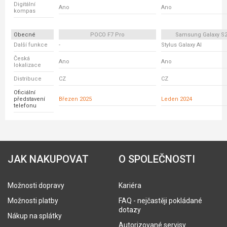
Digitální
Ano
Ano
kompas
Obecné
POCO F7 Pro
Samsung Galaxy S24
Další funkce
-
Stylus Galaxy AI
Česká
Ano
Ano
lokalizace
Distribuce
CZ
CZ
Oficiální
představení
Březen 2025
Leden 2024
telefonu
JAK NAKUPOVAT
O SPOLEČNOSTI
Možnosti dopravy
Kariéra
Možnosti platby
FAQ - nejčastěji pokládané
dotazy
Nákup na splátky
Autorizované servisy