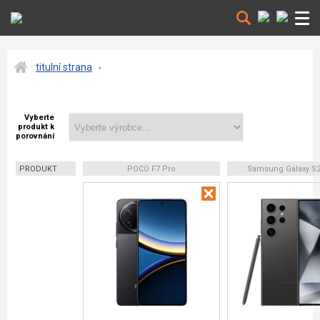
titulní strana
Vyberte
produkt k
porovnání
PRODUKT
POCO F7 Pro
Samsung Galaxy S24