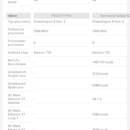
Ne
Ne
dioda
Výkon
POCO F7 Pro
Samsung Galaxy S24
Typ procesoru
Snapdragon 8 Gen 3
Snapdragon 8 Gen 3
Frekvence
3300 MHz
3300 MHz
procesoru
Počet jader
8
8
procesoru
Grafický chip
Adreno 750
Adreno 750
AnTuTu
-
1481707 bodů
Benchmark
Geekbench
-
2152 bodů
Single-core
Geekbench
-
6488 bodů
Multi-core
3D Mark
Extreme ST
-
58,1 %
stabilita
3D Mark
Extreme ST
-
5086 bodů
Loop 1
3D Mark
Extreme ST
-
3599 bodů