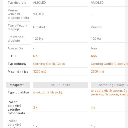
Typ displeje
AMOLED
AMOLED
Poměr
velikosti
93,98 %
-
displeje k tělu
Tvar výřezu v
Průstřel
Průstřel
displeji
Frekvence
120 Hz
120 Hz
displeje
Always On
-
Ano
LTPO
Ne
Ano
Typ ochrany
Corning Gorilla Glass
Corning Gorilla Glass Vic
Maximální jas
3200 nitů
2600 nitů
Fotoaparát
POCO F7 Pro
Samsung Galaxy S24
teleobjektiv 3x zoom, ši
Typy objektivů
širokoúhlý, klasický
periskop 5x zoom, klasi
Počet
objektivů
2 x
4 x
zadního
fotoaparátu
Počet
objektivů
1 x
1 x