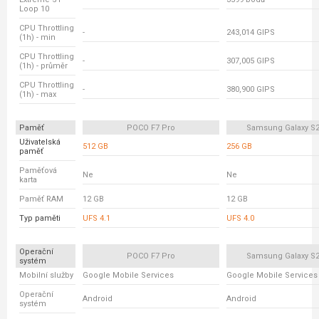
Loop 10
CPU Throttling
-
243,014 GIPS
(1h) - min
CPU Throttling
-
307,005 GIPS
(1h) - průměr
CPU Throttling
-
380,900 GIPS
(1h) - max
Paměť
POCO F7 Pro
Samsung Galaxy S24
Uživatelská
512 GB
256 GB
paměť
Paměťová
Ne
Ne
karta
Paměť RAM
12 GB
12 GB
Typ paměti
UFS 4.1
UFS 4.0
Operační
POCO F7 Pro
Samsung Galaxy S24
systém
Mobilní služby
Google Mobile Services
Google Mobile Services
Operační
Android
Android
systém