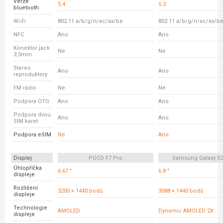
Verze
5.4
5.3
bluetooth
Wi-Fi
802.11 a/b/g/n/ac/ax/be
802.11 a/b/g/n/ac/ax/b
NFC
Ano
Ano
Konektor jack
Ne
Ne
3,5mm
Stereo
Ano
Ano
reproduktory
FM rádio
Ne
Ne
Podpora OTG
Ano
Ano
Podpora dvou
Ano
Ano
SIM karet
Podpora eSIM
Ne
Ano
Displej
POCO F7 Pro
Samsung Galaxy S24
Úhlopříčka
6.67 "
6.8 "
displeje
Rozlišení
3200 × 1440 bodů
3088 × 1440 bodů
displeje
Technologie
AMOLED
Dynamic AMOLED 2X
displeje