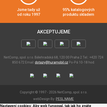
Jsme tady už
95% katalogových
od roku 1997
produktu skladem
AKCEPTUJEME
NetComp, spol. s r.o.
Bělehradská 68, 120 00 Praha 2
Tel.: +420 724
850 672
Email:
dotazy@huramobil.cz
Po-Pá 10-18 hod.
Copyright © 1997 - 2026 NetComp, spol. s r.o.
webDesign By:
PESL.NAME
Nastavení cookies: Aby web fungoval, tak jak ho znáte