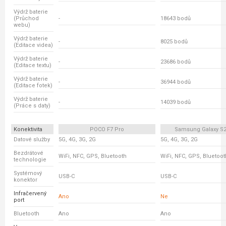
Výdrž baterie
(Průchod
-
18643 bodů
webu)
Výdrž baterie
-
8025 bodů
(Editace videa)
Výdrž baterie
-
23686 bodů
(Editace textu)
Výdrž baterie
-
36944 bodů
(Editace fotek)
Výdrž baterie
-
14039 bodů
(Práce s daty)
Konektivita
POCO F7 Pro
Samsung Galaxy S24
Datové služby
5G, 4G, 3G, 2G
5G, 4G, 3G, 2G
Bezdrátové
WiFi, NFC, GPS, Bluetooth
WiFi, NFC, GPS, Bluetoot
technologie
Systémový
USB-C
USB-C
konektor
Infračervený
Ano
Ne
port
Bluetooth
Ano
Ano