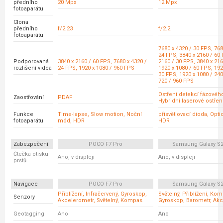
předního
20 Mpx
12 Mpx
fotoaparátu
Clona
předního
f/2.23
f/2.2
fotoaparátu
7680 x 4320 / 30 FPS, 768
24 FPS, 3840 x 2160 / 60 
Podporovaná
3840 x 2160 / 60 FPS, 7680 x 4320 /
2160 / 30 FPS, 3840 x 216
rozlišení videa
24 FPS, 1920 x 1080 / 960 FPS
1920 x 1080 / 60 FPS, 192
30 FPS, 1920 x 1080 / 240
720 / 960 FPS
Ostření detekcí fázovéh
Zaostřování
PDAF
Hybridní laserové ostřen
Funkce
Time-lapse, Slow motion, Noční
přisvětlovací dioda, Opt
fotoaparátu
mód, HDR
HDR
Zabezpečení
POCO F7 Pro
Samsung Galaxy S24
Čtečka otisku
Ano, v displeji
Ano, v displeji
prstů
Navigace
POCO F7 Pro
Samsung Galaxy S24
Přiblížení, Infračervený, Gyroskop,
Světelný, Přiblížení, Ko
Senzory
Akcelerometr, Světelný, Kompas
Gyroskop, Barometr, Ak
Geotagging
Ano
Ano