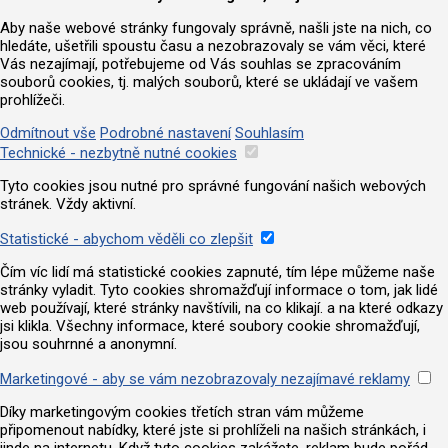
Aby naše webové stránky fungovaly správně, našli jste na nich, co
hledáte, ušetřili spoustu času a nezobrazovaly se vám věci, které
Vás nezajímají, potřebujeme od Vás souhlas se zpracováním
souborů cookies, tj. malých souborů, které se ukládají ve vašem
prohlížeči.
Odmítnout vše
Podrobné nastavení
Souhlasím
Technické - nezbytně nutné cookies
Tyto cookies jsou nutné pro správné fungování našich webových
stránek. Vždy aktivní.
Statistické - abychom věděli co zlepšit
Čím víc lidí má statistické cookies zapnuté, tím lépe můžeme naše
stránky vyladit. Tyto cookies shromažďují informace o tom, jak lidé
web používají, které stránky navštívili, na co klikají. a na které odkazy
jsi klikla. Všechny informace, které soubory cookie shromažďují,
jsou souhrnné a anonymní.
Marketingové - aby se vám nezobrazovaly nezajímavé reklamy
Díky marketingovým cookies třetích stran vám můžeme
připomenout nabídky, které jste si prohlíželi na našich stránkách, i