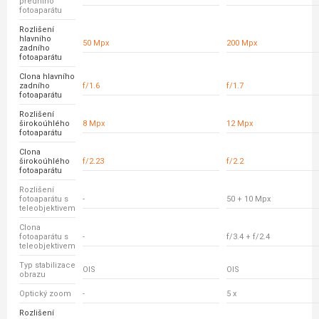
předního
fotoaparátu
Rozlišení
hlavního
50 Mpx
200 Mpx
zadního
fotoaparátu
Clona hlavního
zadního
f/1.6
f/1.7
fotoaparátu
Rozlišení
širokoúhlého
8 Mpx
12 Mpx
fotoaparátu
Clona
širokoúhlého
f/2.23
f/2.2
fotoaparátu
Rozlišení
fotoaparátu s
-
50 + 10 Mpx
teleobjektivem
Clona
fotoaparátu s
-
f/3.4 + f/2.4
teleobjektivem
Typ stabilizace
OIS
OIS
obrazu
Optický zoom
-
5 x
Rozlišení