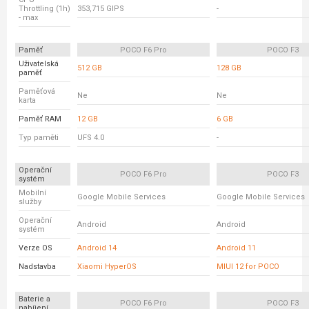
Throttling (1h)
353,715 GIPS
-
- max
Paměť
POCO F6 Pro
POCO F3
Uživatelská
512 GB
128 GB
paměť
Paměťová
Ne
Ne
karta
Paměť RAM
12 GB
6 GB
Typ paměti
UFS 4.0
-
Operační
POCO F6 Pro
POCO F3
systém
Mobilní
Google Mobile Services
Google Mobile Services
služby
Operační
Android
Android
systém
Verze OS
Android 14
Android 11
Nadstavba
Xiaomi HyperOS
MIUI 12 for POCO
Baterie a
POCO F6 Pro
POCO F3
nabíjení