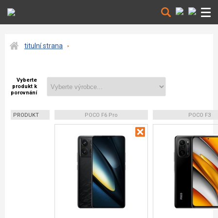
titulní strana
Vyberte
produkt k
porovnání
PRODUKT
POCO F6 Pro
POCO F3