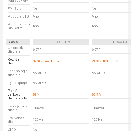
reproduktory
FM rádio
Ne
Ne
Podpora OTG
Ano
Ano
Podpora dvou
Ano
Ano
SIM karet
Displej
POCO F6 Pro
POCO F3
Úhlopříčka
6.67 "
6.67 "
displeje
Rozlišení
3200 × 1440 bodů
2400 × 1080 bodů
displeje
Technologie
AMOLED
AMOLED
displeje
Typ displeje
AMOLED
-
Poměr
velikosti
89 %
85,9 %
displeje k tělu
Tvar výřezu v
Průstřel
Průstřel
displeji
Frekvence
120 Hz
120 Hz
displeje
LTPO
Ne
-