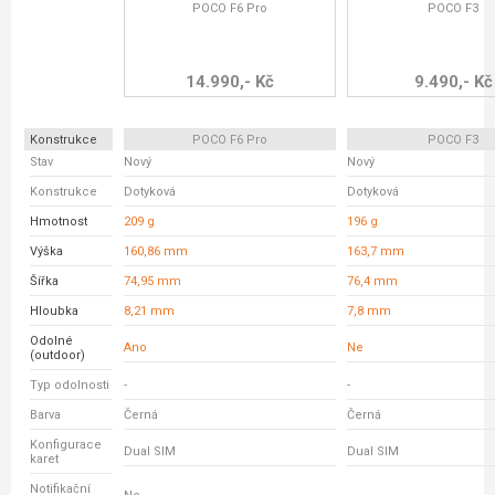
POCO F6 Pro
POCO F3
14.990,- Kč
9.490,- Kč
Konstrukce
POCO F6 Pro
POCO F3
Stav
Nový
Nový
Konstrukce
Dotyková
Dotyková
Hmotnost
209 g
196 g
Výška
160,86 mm
163,7 mm
Šířka
74,95 mm
76,4 mm
Hloubka
8,21 mm
7,8 mm
Odolné
Ano
Ne
(outdoor)
Typ odolnosti
-
-
Barva
Černá
Černá
Konfigurace
Dual SIM
Dual SIM
karet
Notifikační