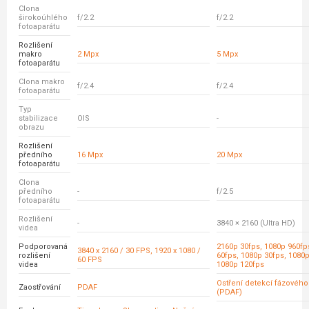
Clona
širokoúhlého
f/2.2
f/2.2
fotoaparátu
Rozlišení
makro
2 Mpx
5 Mpx
fotoaparátu
Clona makro
f/2.4
f/2.4
fotoaparátu
Typ
stabilizace
OIS
-
obrazu
Rozlišení
předního
16 Mpx
20 Mpx
fotoaparátu
Clona
předního
-
f/2.5
fotoaparátu
Rozlišení
-
3840 × 2160 (Ultra HD)
videa
Podporovaná
2160p 30fps, 1080p 960fp
3840 x 2160 / 30 FPS, 1920 x 1080 /
rozlišení
60fps, 1080p 30fps, 1080p
60 FPS
videa
1080p 120fps
Ostření detekcí fázovéh
Zaostřování
PDAF
(PDAF)