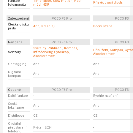
Funkce
Time-lapse, Slow motion, Noční
Přisvětlovací dioda
fotoaparátu
mód, HDR
Zabezpečení
POCO F6 Pro
POCO F3
Čtečka otisku
Ano, v displeji
Boční strana
prstů
Navigace
POCO F6 Pro
POCO F3
Světelný, Přiblížení, Kompas,
Přiblížení, Kompas, Gyro
Senzory
Infračervený, Gyroskop,
Akcelerometr
Akcelerometr
Geotagging
Ano
Ano
Digitální
Ano
Ano
kompas
Obecné
POCO F6 Pro
POCO F3
Další funkce
-
Rychlé nabíjení
Česká
Ano
Ano
lokalizace
Distribuce
CZ
CZ
Oficiální
představení
Květen 2024
-
telefonu