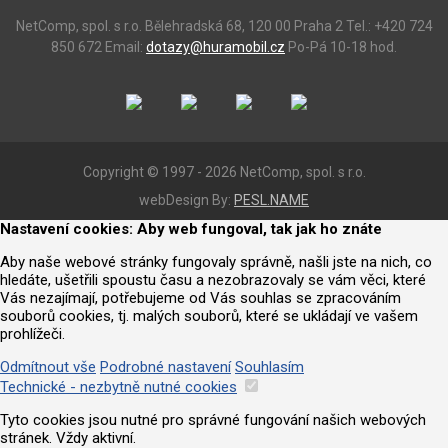
NetComp, spol. s r.o.
Bělehradská 68, 120 00 Praha 2
Tel.: +420 724
850 672
Email:
dotazy@huramobil.cz
Po-Pá 10-18 hod.
Copyright © 1997 - 2026 NetComp, spol. s r.o.
webDesign By:
PESL.NAME
Nastavení cookies: Aby web fungoval, tak jak ho znáte
Aby naše webové stránky fungovaly správně, našli jste na nich, co
hledáte, ušetřili spoustu času a nezobrazovaly se vám věci, které
Vás nezajímají, potřebujeme od Vás souhlas se zpracováním
souborů cookies, tj. malých souborů, které se ukládají ve vašem
prohlížeči.
Odmítnout vše
Podrobné nastavení
Souhlasím
Technické - nezbytně nutné cookies
Tyto cookies jsou nutné pro správné fungování našich webových
stránek. Vždy aktivní.