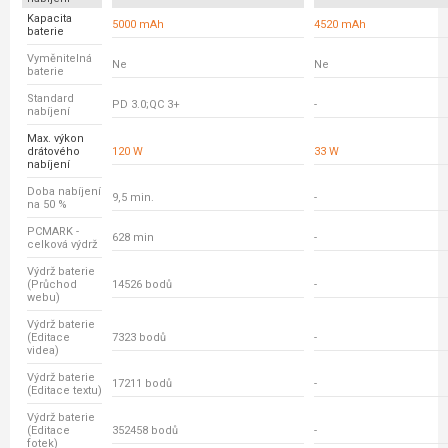
Kapacita
5000 mAh
4520 mAh
baterie
Vyměnitelná
Ne
Ne
baterie
Standard
PD 3.0;QC 3+
-
nabíjení
Max. výkon
drátového
120 W
33 W
nabíjení
Doba nabíjení
9,5 min.
-
na 50 %
PCMARK -
628 min
-
celková výdrž
Výdrž baterie
(Průchod
14526 bodů
-
webu)
Výdrž baterie
(Editace
7323 bodů
-
videa)
Výdrž baterie
17211 bodů
-
(Editace textu)
Výdrž baterie
(Editace
352458 bodů
-
fotek)