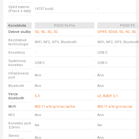
Výdrž baterie
14757 bodů
-
(Práce s daty)
Konektivita
POCO F6 Pro
POCO F3
Datové služby
5G, 4G, 3G, 2G
GPRS, EDGE, 5G, 4G, 3G
Bezdrátové
WiFi, NFC, GPS, Bluetooth
WiFi, NFC, GPS, Bluetoot
technologie
Konektory
-
USB-C
Systémový
USB-C
USB-C
konektor
Infračervený
Ano
Ano
port
Bluetooth
Ano
Ano
Verze
5.3
LE, A2DP, 5.1
bluetooth
Wi-Fi
802.11 a/b/g/n/ac/ax/be
802.11 a/b/g/n/ac/ax
NFC
Ano
Ano
Konektor jack
Ne
Ne
3,5mm
Stereo
Ano
Ano