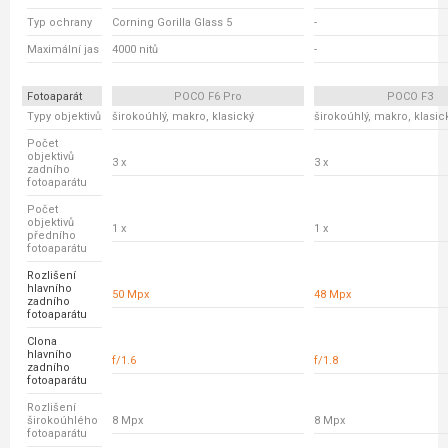
Typ ochrany
Corning Gorilla Glass 5
-
Maximální jas
4000 nitů
-
Fotoaparát
POCO F6 Pro
POCO F3
Typy objektivů
širokoúhlý, makro, klasický
širokoúhlý, makro, klasic
Počet
objektivů
3 x
3 x
zadního
fotoaparátu
Počet
objektivů
1 x
1 x
předního
fotoaparátu
Rozlišení
hlavního
50 Mpx
48 Mpx
zadního
fotoaparátu
Clona
hlavního
f/1.6
f/1.8
zadního
fotoaparátu
Rozlišení
širokoúhlého
8 Mpx
8 Mpx
fotoaparátu