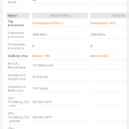
Ne
-
dioda
Výkon
POCO F6 Pro
POCO F3
Typ
Snapdragon 8 Gen 2
Snapdragon 870
procesoru
Frekvence
3200 MHz
3200 MHz
procesoru
Počet jader
8
8
procesoru
Grafický chip
Adreno 740
Adreno 650
AnTuTu
1573950 bodů
-
Benchmark
Geekbench
2175 bodů
-
Single-core
Geekbench
7167 bodů
-
Multi-core
CPU
Throttling (1h)
307,024 GIPS
-
- min
CPU
Throttling (1h)
333,906 GIPS
-
- průměr
CPU