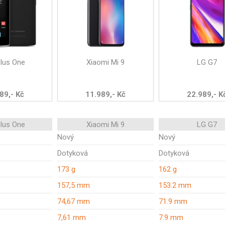
lus One
Xiaomi Mi 9
LG G7
89,- Kč
11.989,- Kč
22.989,- K
lus One
Xiaomi Mi 9
LG G7
Nový
Nový
Dotyková
Dotyková
173 g
162 g
157,5 mm
153.2 mm
74,67 mm
71.9 mm
7,61 mm
7.9 mm