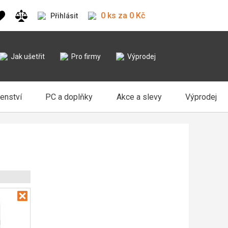
0 ks za 0 Kč
Přihlásit
Jak ušetřit
Pro firmy
Výprodej
šenství
PC a doplňky
Akce a slevy
Výprodej