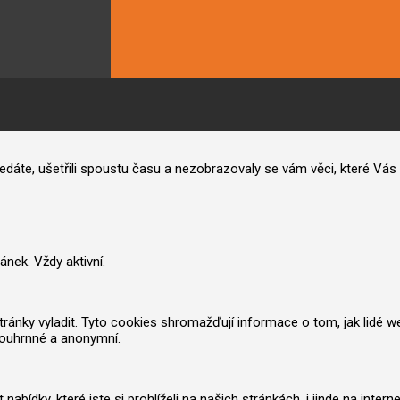
hledáte, ušetřili spoustu času a nezobrazovaly se vám věci, které V
nek. Vždy aktivní.
nky vyladit. Tyto cookies shromažďují informace o tom, jak lidé web po
souhrnné a anonymní.
ídky, které jste si prohlíželi na našich stránkách, i jinde na inter