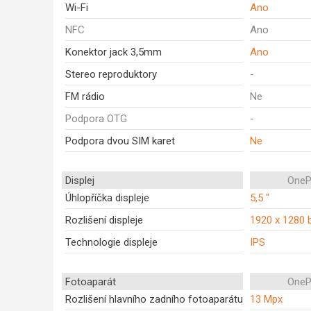
Wi-Fi
Ano
NFC
Ano
Konektor jack 3,5mm
Ano
Stereo reproduktory
-
FM rádio
Ne
Podpora OTG
-
Podpora dvou SIM karet
Ne
Displej
OneP
Úhlopříčka displeje
5,5 "
Rozlišení displeje
1920 x 1280 
Technologie displeje
IPS
Fotoaparát
OneP
Rozlišení hlavního zadního fotoaparátu
13 Mpx