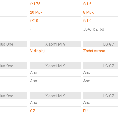
f/1.75
f/1.6
20 Mpx
8 Mpx
f/2.0
f/1.9
-
3840 x 2160
lus One
Xiaomi Mi 9
LG G7
V displeji
Zadní strana
lus One
Xiaomi Mi 9
LG G7
Ano
Ano
Ano
Ano
lus One
Xiaomi Mi 9
LG G7
Ano
Ano
CZ
EU