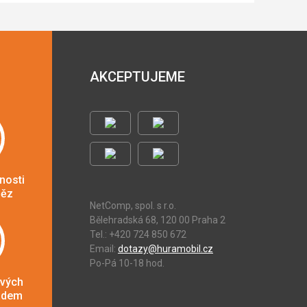
AKCEPTUJEME
nosti
něz
NetComp, spol. s r.o.
Bělehradská 68, 120 00 Praha 2
Tel.: +420 724 850 672
Email:
dotazy@huramobil.cz
Po-Pá 10-18 hod.
ových
adem