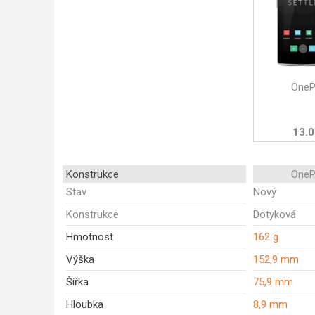
OneP
13.0
Konstrukce
OneP
Stav
Nový
Konstrukce
Dotyková
Hmotnost
162 g
Výška
152,9 mm
Šířka
75,9 mm
Hloubka
8,9 mm