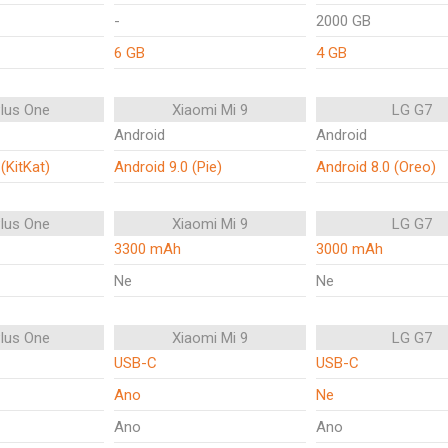
-
2000 GB
6 GB
4 GB
lus One
Xiaomi Mi 9
LG G7
Android
Android
(KitKat)
Android 9.0 (Pie)
Android 8.0 (Oreo)
lus One
Xiaomi Mi 9
LG G7
3300 mAh
3000 mAh
Ne
Ne
lus One
Xiaomi Mi 9
LG G7
USB-C
USB-C
Ano
Ne
Ano
Ano