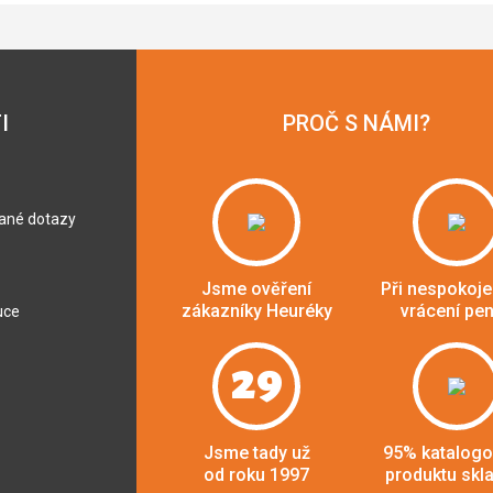
I
PROČ S NÁMI?
dané dotazy
Jsme ověření
Při nespokoje
zákazníky Heuréky
vrácení pe
uce
29
Jsme tady už
95% katalog
od roku 1997
produktu skl