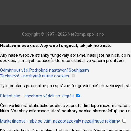
Copyright © 1997 - 2026 NetComp, spol. s r.o.
Nastavení cookies: Aby web fungoval, tak jak ho znáte
Aby naše webové stránky fungovaly správně, našli jste na nich, co 
cookies, tj. malých souborů, které se ukládají ve vašem prohlížeči.
Odmítnout vše
Podrobné nastavení
Souhlasím
Technické - nezbytně nutné cookies
Tyto cookies jsou nutné pro správné fungování našich webových strá
Statistické - abychom věděli co zlepšit
Čím víc lidí má statistické cookies zapnuté, tím lépe můžeme naše strá
klikla. Všechny informace, které soubory cookie shromažďují, jsou 
Marketingové - aby se vám nezobrazovaly nezajímavé reklamy
Díky marketingovým cookies třetích stran vám můžeme připomenout nab