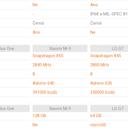
Ne
Ano
-
IP68 a MIL-SPEC 8
Černá
Černá
Ano
Ne
lus One
Xiaomi Mi 9
LG G7
Snapdragon 855
Snapdragon 845
2840 MHz
2800 MHz
8
8
Adreno 640
Adreno 630
391000 bodů
250000 bodů
lus One
Xiaomi Mi 9
LG G7
128 GB
64 GB
Ne
microSD