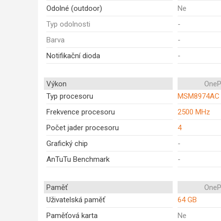
Odolné (outdoor)
Ne
Typ odolnosti
-
Barva
-
Notifikační dioda
-
Výkon
OneP
Typ procesoru
MSM8974AC
Frekvence procesoru
2500 MHz
Počet jader procesoru
4
Grafický chip
-
AnTuTu Benchmark
-
Paměť
OneP
Uživatelská paměť
64 GB
Paměťová karta
Ne