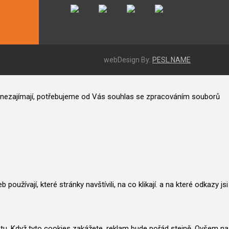
webDesign By:
PESL.NAME
ás nezajímají, potřebujeme od Vás souhlas se zpracováním souborů
užívají, které stránky navštívili, na co klikají. a na které odkazy jsi
netu. Když tyto cookies zakážete, reklam bude pořád stejně. Ovšem na