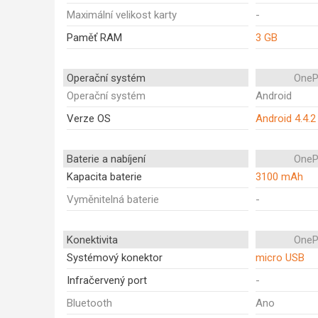
Maximální velikost karty
-
Paměť RAM
3 GB
Operační systém
OneP
Operační systém
Android
Verze OS
Android 4.4.2 
Baterie a nabíjení
OneP
Kapacita baterie
3100 mAh
Vyměnitelná baterie
-
Konektivita
OneP
Systémový konektor
micro USB
Infračervený port
-
Bluetooth
Ano