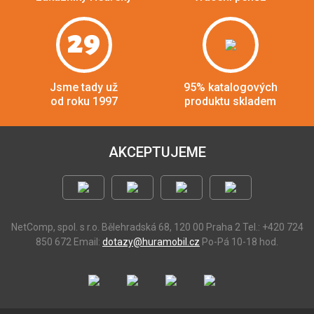
29
Jsme tady už
95% katalogových
od roku 1997
produktu skladem
AKCEPTUJEME
NetComp, spol. s r.o.
Bělehradská 68, 120 00 Praha 2
Tel.: +420 724
850 672
Email:
dotazy@huramobil.cz
Po-Pá 10-18 hod.