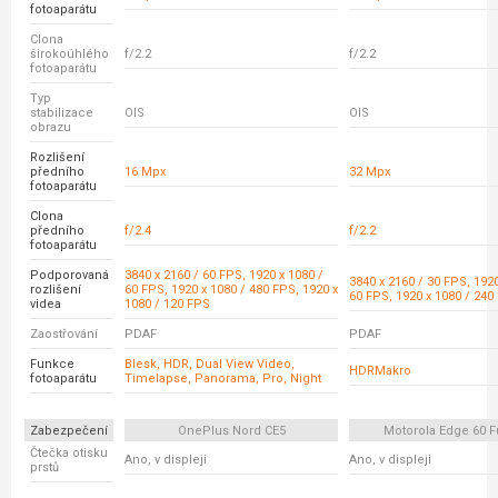
fotoaparátu
Clona
širokoúhlého
f/2.2
f/2.2
fotoaparátu
Typ
stabilizace
OIS
OIS
obrazu
Rozlišení
předního
16 Mpx
32 Mpx
fotoaparátu
Clona
předního
f/2.4
f/2.2
fotoaparátu
Podporovaná
3840 x 2160 / 60 FPS, 1920 x 1080 /
3840 x 2160 / 30 FPS, 1920
rozlišení
60 FPS, 1920 x 1080 / 480 FPS, 1920 x
60 FPS, 1920 x 1080 / 240
videa
1080 / 120 FPS
Zaostřování
PDAF
PDAF
Funkce
Blesk, HDR, Dual View Video,
HDRMakro
fotoaparátu
Timelapse, Panorama, Pro, Night
Zabezpečení
OnePlus Nord CE5
Motorola Edge 60 F
Čtečka otisku
Ano, v displeji
Ano, v displeji
prstů