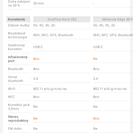
Doba nabíjení
26 min.
-
na 50 %
Konektivita
OnePlus Nord CE5
Motorola Edge 60 F
Datové služby
5G, 4G, 3G, 2G
5G, 4G, 3G, 2G
Bezdrátové
WiFi, NFC, GPS, Bluetooth
WiFi, NFC, GPS, Bluetoot
technologie
Systémový
USB-C
USB-C
konektor
Infračervený
Ano
Ne
port
Bluetooth
Ano
Ano
Verze
5.4
5.4
bluetooth
Wi-Fi
802.11 a/b/g/n/ac/ax
802.11 a/b/g/n/ac/ax
NFC
Ano
Ano
Konektor jack
Ne
Ne
3,5mm
Stereo
Ne
Ano
reproduktory
FM rádio
Ne
Ne