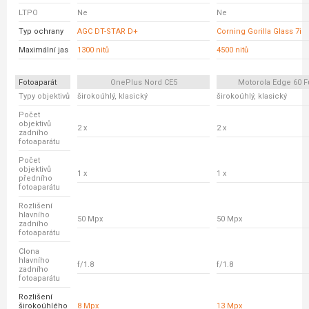
LTPO
Ne
Ne
Typ ochrany
AGC DT-STAR D+
Corning Gorilla Glass 7i
Maximální jas
1300 nitů
4500 nitů
Fotoaparát
OnePlus Nord CE5
Motorola Edge 60 F
Typy objektivů
širokoúhlý, klasický
širokoúhlý, klasický
Počet
objektivů
2 x
2 x
zadního
fotoaparátu
Počet
objektivů
1 x
1 x
předního
fotoaparátu
Rozlišení
hlavního
50 Mpx
50 Mpx
zadního
fotoaparátu
Clona
hlavního
f/1.8
f/1.8
zadního
fotoaparátu
Rozlišení
širokoúhlého
8 Mpx
13 Mpx