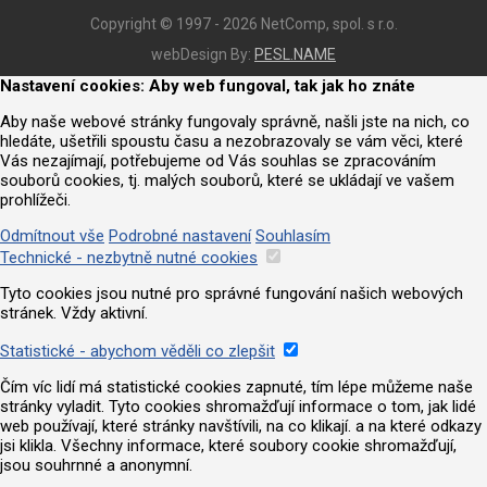
Copyright © 1997 - 2026 NetComp, spol. s r.o.
webDesign By:
PESL.NAME
Nastavení cookies: Aby web fungoval, tak jak ho znáte
Aby naše webové stránky fungovaly správně, našli jste na nich, co
hledáte, ušetřili spoustu času a nezobrazovaly se vám věci, které
Vás nezajímají, potřebujeme od Vás souhlas se zpracováním
souborů cookies, tj. malých souborů, které se ukládají ve vašem
prohlížeči.
Odmítnout vše
Podrobné nastavení
Souhlasím
Technické - nezbytně nutné cookies
Tyto cookies jsou nutné pro správné fungování našich webových
stránek. Vždy aktivní.
Statistické - abychom věděli co zlepšit
Čím víc lidí má statistické cookies zapnuté, tím lépe můžeme naše
stránky vyladit. Tyto cookies shromažďují informace o tom, jak lidé
web používají, které stránky navštívili, na co klikají. a na které odkazy
jsi klikla. Všechny informace, které soubory cookie shromažďují,
jsou souhrnné a anonymní.