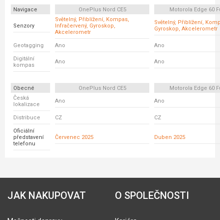
Navigace
OnePlus Nord CE5
Motorola Edge 60 F
Světelný, Přiblížení, Kompas,
Světelný, Přiblížení, Kom
Senzory
Infračervený, Gyroskop,
Gyroskop, Akcelerometr
Akcelerometr
Geotagging
Ano
Ano
Digitální
Ano
Ano
kompas
Obecné
OnePlus Nord CE5
Motorola Edge 60 F
Česká
Ano
Ano
lokalizace
Distribuce
CZ
CZ
Oficiální
představení
Červenec 2025
Duben 2025
telefonu
JAK NAKUPOVAT
O SPOLEČNOSTI