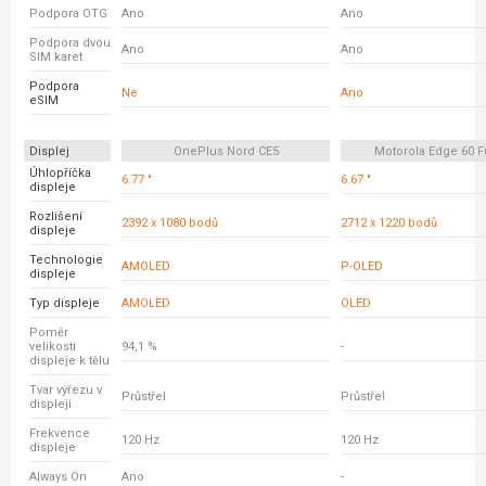
Podpora OTG
Ano
Ano
Podpora dvou
Ano
Ano
SIM karet
Podpora
Ne
Ano
eSIM
Displej
OnePlus Nord CE5
Motorola Edge 60 F
Úhlopříčka
6.77 "
6.67 "
displeje
Rozlišení
2392 x 1080 bodů
2712 x 1220 bodů
displeje
Technologie
AMOLED
P-OLED
displeje
Typ displeje
AMOLED
OLED
Poměr
velikosti
94,1 %
-
displeje k tělu
Tvar výřezu v
Průstřel
Průstřel
displeji
Frekvence
120 Hz
120 Hz
displeje
Always On
Ano
-