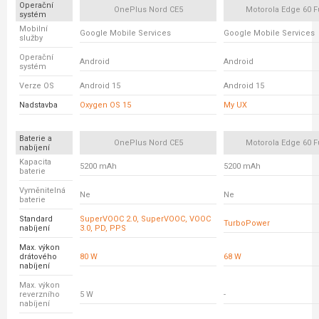
Operační
OnePlus Nord CE5
Motorola Edge 60 F
systém
Mobilní
Google Mobile Services
Google Mobile Services
služby
Operační
Android
Android
systém
Verze OS
Android 15
Android 15
Nadstavba
Oxygen OS 15
My UX
Baterie a
OnePlus Nord CE5
Motorola Edge 60 F
nabíjení
Kapacita
5200 mAh
5200 mAh
baterie
Vyměnitelná
Ne
Ne
baterie
Standard
SuperVOOC 2.0, SuperVOOC, VOOC
TurboPower
nabíjení
3.0, PD, PPS
Max. výkon
drátového
80 W
68 W
nabíjení
Max. výkon
reverzního
5 W
-
nabíjení