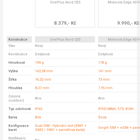
OnePlus Nord CE5
Motorola Edge 60 F
8.379,- Kč
9.990,- Kč
Konstrukce
OnePlus Nord CE5
Motorola Edge 60 F
Stav
Nový
Nový
Konstrukce
Dotyková
Dotyková
Hmotnost
199 g
178 g
Výška
163,58 mm
161 mm
Šířka
76,02 mm
73 mm
Hloubka
8,27 mm
7,95 mm
Odolné
Ano
Ano
(outdoor)
Typ odolnosti
IP65
IP69/68MIL STD 810H
Barva
Bílá
Šedá
Konfigurace
Dual SIM - Hybridní slot (SIM1 +
Single SIM + eSIM + pam
karet
SIM2 / SIM1 + paměťová karta)
Notifikační