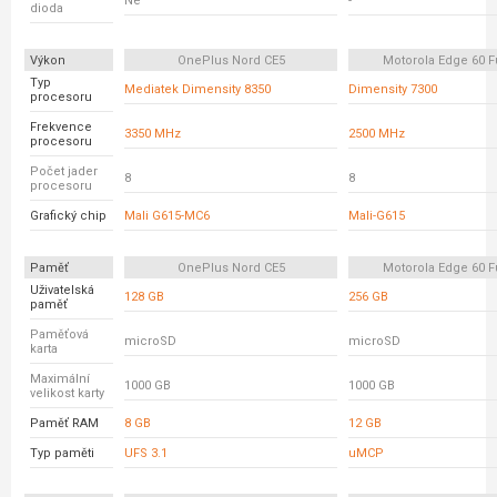
Ne
-
dioda
Výkon
OnePlus Nord CE5
Motorola Edge 60 F
Typ
Mediatek Dimensity 8350
Dimensity 7300
procesoru
Frekvence
3350 MHz
2500 MHz
procesoru
Počet jader
8
8
procesoru
Grafický chip
Mali G615-MC6
Mali-G615
Paměť
OnePlus Nord CE5
Motorola Edge 60 F
Uživatelská
128 GB
256 GB
paměť
Paměťová
microSD
microSD
karta
Maximální
1000 GB
1000 GB
velikost karty
Paměť RAM
8 GB
12 GB
Typ paměti
UFS 3.1
uMCP