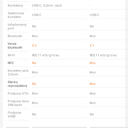
Konektory
USB-C, 3,5mm Jack
-
Systémový
USB-C
USB-C
konektor
Infračervený
Ne
Ne
port
Bluetooth
Ano
Ano
Verze
5.2
5.1
bluetooth
Wi-Fi
802.11 a/b/g/n/ac
802.11 a/b/g/n/ac
NFC
Ne
Ano
Konektor jack
Ano
Ano
3,5mm
Stereo
Ne
Ano
reproduktory
Podpora OTG
Ano
Ano
Podpora dvou
Ano
Ano
SIM karet
Podpora
Ne
Ne
eSIM