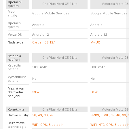
Operační
OnePlus Nord CE 2 Lite
Motorola Moto G8
systém
Mobilní
Google Mobile Services
Google Mobile Services
služby
Operační
Android
Android
systém
Verze OS
Android 12
Android 12
Nadstavba
Oxygen OS 12.1
My UX
Baterie a
OnePlus Nord CE 2 Lite
Motorola Moto G8
nabíjení
Kapacita
5000 mAh
5000 mAh
baterie
Vyměnitelná
Ne
Ne
baterie
Max. výkon
drátového
33 W
30 W
nabíjení
Konektivita
OnePlus Nord CE 2 Lite
Motorola Moto G8
Datové služby
5G, 4G, 3G, 2G
GPRS, EDGE, 5G, 4G, 3G, 
Bezdrátové
WiFi, GPS, Bluetooth
WiFi, NFC, GPS, Bluetoot
technologie