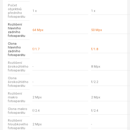
Počet
objektivů
1 x
1 x
předního
fotoaparátu
Rozlišení
hlavního
64 Mpx
50 Mpx
zadního
fotoaparátu
Clona
hlavního
f/1.7
f/1.8
zadního
fotoaparátu
Rozlišení
širokoúhlého
-
8 Mpx
fotoaparátu
Clona
širokoúhlého
-
f/2.2
fotoaparátu
Rozlišení
makro
2 Mpx
2 Mpx
fotoaparátu
Clona makro
f/2.4
f/2.4
fotoaparátu
Rozlišení
hloubkového
2 Mpx
-
fotoaparátu