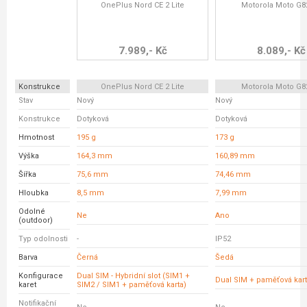
OnePlus Nord CE 2 Lite
Motorola Moto G8
7.989,- Kč
8.089,- Kč
Konstrukce
OnePlus Nord CE 2 Lite
Motorola Moto G8
Stav
Nový
Nový
Konstrukce
Dotyková
Dotyková
Hmotnost
195 g
173 g
Výška
164,3 mm
160,89 mm
Šířka
75,6 mm
74,46 mm
Hloubka
8,5 mm
7,99 mm
Odolné
Ne
Ano
(outdoor)
Typ odolnosti
-
IP52
Barva
Černá
Šedá
Konfigurace
Dual SIM - Hybridní slot (SIM1 +
Dual SIM + paměťová kar
karet
SIM2 / SIM1 + paměťová karta)
Notifikační