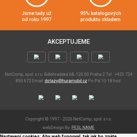
Jsme tady už
95% katalogových
od roku 1997
produktu skladem
AKCEPTUJEME
NetComp, spol. s r.o.
Bělehradská 68, 120 00 Praha 2
Tel.: +420 724
850 672
Email:
dotazy@huramobil.cz
Po-Pá 10-18 hod.
Copyright © 1997 - 2026 NetComp, spol. s r.o.
webDesign By:
PESL.NAME
Nastavení cookies: Aby web fungoval, tak jak ho znáte