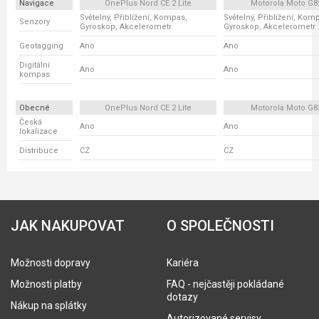
Navigace
OnePlus Nord CE 2 Lite
Motorola Moto G8
Světelný, Přiblížení, Kompas,
Světelný, Přiblížení, Kom
Senzory
Gyroskop, Akcelerometr
Gyroskop, Akcelerometr
Geotagging
Ano
Ano
Digitální
Ano
Ano
kompas
Obecné
OnePlus Nord CE 2 Lite
Motorola Moto G8
Česká
Ano
Ano
lokalizace
Distribuce
CZ
CZ
JAK NAKUPOVAT
O SPOLEČNOSTI
Možnosti dopravy
Kariéra
Možnosti platby
FAQ - nejčastěji pokládané
dotazy
Nákup na splátky
Autorizované servisy