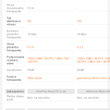
Clona
hloubkového
f/2.4
-
fotoaparátu
Typ
stabilizace
EIS
OIS
obrazu
Rozlišení
předního
16 Mpx
16 Mpx
fotoaparátu
Clona
předního
f/2.0
f/2.2
fotoaparátu
Podporovaná
1920 x 1080 / 30 FPS, 1280 x 720 /
1920 x 1080 / 60 FPS, 1920
rozlišení
120 FPS
30 FPS, 1280 x 720 / 30 F
videa
Zaostřování
PDAF
PDAF
Funkce
HDR, blesk
panorama, Noční mód, 
fotoaparátu
Zabezpečení
OnePlus Nord CE 2 Lite
Motorola Moto G8
Čtečka otisku
Ano, na rámečku
Ano, na rámečku
prstů