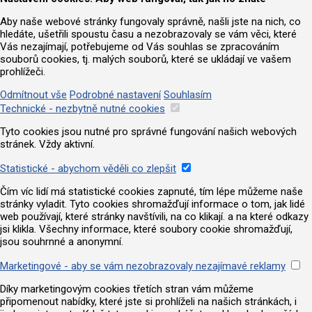
Aby naše webové stránky fungovaly správně, našli jste na nich, co
hledáte, ušetřili spoustu času a nezobrazovaly se vám věci, které
Vás nezajímají, potřebujeme od Vás souhlas se zpracováním
souborů cookies, tj. malých souborů, které se ukládají ve vašem
prohlížeči.
Odmítnout vše
Podrobné nastavení
Souhlasím
Technické - nezbytně nutné cookies
Tyto cookies jsou nutné pro správné fungování našich webových
stránek. Vždy aktivní.
Statistické - abychom věděli co zlepšit
Čím víc lidí má statistické cookies zapnuté, tím lépe můžeme naše
stránky vyladit. Tyto cookies shromažďují informace o tom, jak lidé
web používají, které stránky navštívili, na co klikají. a na které odkazy
jsi klikla. Všechny informace, které soubory cookie shromažďují,
jsou souhrnné a anonymní.
Marketingové - aby se vám nezobrazovaly nezajímavé reklamy
Díky marketingovým cookies třetích stran vám můžeme
připomenout nabídky, které jste si prohlíželi na našich stránkách, i