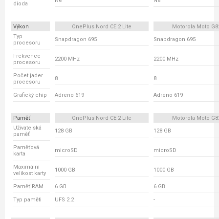
Ne
Ne
dioda
Výkon
OnePlus Nord CE 2 Lite
Motorola Moto G8
Typ
Snapdragon 695
Snapdragon 695
procesoru
Frekvence
2200 MHz
2200 MHz
procesoru
Počet jader
8
8
procesoru
Grafický chip
Adreno 619
Adreno 619
Paměť
OnePlus Nord CE 2 Lite
Motorola Moto G8
Uživatelská
128 GB
128 GB
paměť
Paměťová
microSD
microSD
karta
Maximální
1000 GB
1000 GB
velikost karty
Paměť RAM
6 GB
6 GB
Typ paměti
UFS 2.2
-