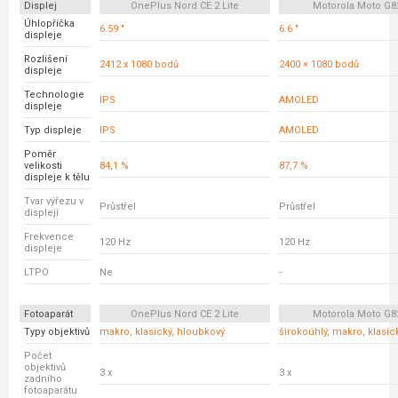
Displej
OnePlus Nord CE 2 Lite
Motorola Moto G8
Úhlopříčka
6.59 "
6.6 "
displeje
Rozlišení
2412 x 1080 bodů
2400 × 1080 bodů
displeje
Technologie
IPS
AMOLED
displeje
Typ displeje
IPS
AMOLED
Poměr
velikosti
84,1 %
87,7 %
displeje k tělu
Tvar výřezu v
Průstřel
Průstřel
displeji
Frekvence
120 Hz
120 Hz
displeje
LTPO
Ne
-
Fotoaparát
OnePlus Nord CE 2 Lite
Motorola Moto G8
Typy objektivů
makro, klasický, hloubkový
širokoúhlý, makro, klasic
Počet
objektivů
3 x
3 x
zadního
fotoaparátu