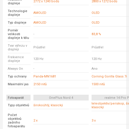
2772 x 1240 bodů
2800 x 1272 bodů
displeje
Technologie
AMOLED
OLED
displeje
Typ displeje
AMOLED
OLED
Poměr
velikosti
-
83,8 %
displeje k tělu
Tvar výřezu v
Průstřel
Průstřel
displeji
Frekvence
120 Hz
120 Hz
displeje
Always On
-
Ano
Typ ochrany
Panda-MN1681
Corning Gorilla Glass 7i
Maximální jas
2150 nitů
1500 nitů
Fotoaparát
OnePlus Nord 4
realme 14 Pro P
teleobjektiv/periskop, ši
Typy objektivů
širokoúhlý, klasický
klasický
Počet
objektivů
2 x
3 x
zadního
fotoaparátu