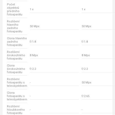
Počet
objektivů
1 x
1 x
předního
fotoaparátu
Rozlišení
hlavního
50 Mpx
50 Mpx
zadního
fotoaparátu
Clona hlavního
zadního
f/1.8
f/1.8
fotoaparátu
Rozlišení
širokoúhlého
8 Mpx
8 Mpx
fotoaparátu
Clona
širokoúhlého
f/2.2
f/2.2
fotoaparátu
Rozlišení
fotoaparátu s
-
50 Mpx
teleobjektivem
Clona
fotoaparátu s
-
f/2.65
teleobjektivem
Rozlišení
hloubkového
-
-
fotoaparátu