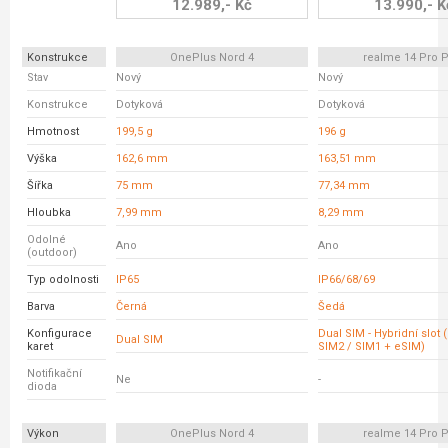
12.989,- Kč
13.990,- K
Konstrukce
OnePlus Nord 4
realme 14 Pro P
Stav
Nový
Nový
Konstrukce
Dotyková
Dotyková
Hmotnost
199,5 g
196 g
Výška
162,6 mm
163,51 mm
Šířka
75 mm
77,34 mm
Hloubka
7,99 mm
8,29 mm
Odolné
Ano
Ano
(outdoor)
Typ odolnosti
IP65
IP66/68/69
Barva
Černá
Šedá
Konfigurace
Dual SIM - Hybridní slot 
Dual SIM
karet
SIM2 / SIM1 + eSIM)
Notifikační
Ne
-
dioda
Výkon
OnePlus Nord 4
realme 14 Pro P