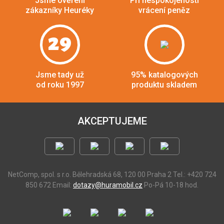
Jsme ověření
Při nespokojenosti
zákazníky Heuréky
vrácení peněz
29
Jsme tady už
95% katalogových
od roku 1997
produktu skladem
AKCEPTUJEME
NetComp, spol. s r.o.
Bělehradská 68, 120 00 Praha 2
Tel.: +420 724
850 672
Email:
dotazy@huramobil.cz
Po-Pá 10-18 hod.