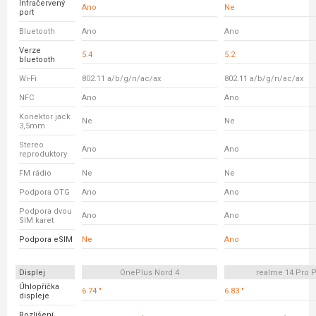
Infračervený
Ano
Ne
port
Bluetooth
Ano
Ano
Verze
5.4
5.2
bluetooth
Wi-Fi
802.11 a/b/g/n/ac/ax
802.11 a/b/g/n/ac/ax
NFC
Ano
Ano
Konektor jack
Ne
Ne
3,5mm
Stereo
Ano
Ano
reproduktory
FM rádio
Ne
Ne
Podpora OTG
Ano
Ano
Podpora dvou
Ano
Ano
SIM karet
Podpora eSIM
Ne
Ano
Displej
OnePlus Nord 4
realme 14 Pro P
Úhlopříčka
6.74 "
6.83 "
displeje
Rozlišení