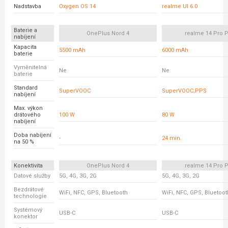
Nadstavba
Oxygen OS 14
realme UI 6.0
Baterie a
OnePlus Nord 4
realme 14 Pro P
nabíjení
Kapacita
5500 mAh
6000 mAh
baterie
Vyměnitelná
Ne
Ne
baterie
Standard
SuperVOOC
SuperVOOC;PPS
nabíjení
Max. výkon
drátového
100 W
80 W
nabíjení
Doba nabíjení
-
24 min.
na 50 %
Konektivita
OnePlus Nord 4
realme 14 Pro P
Datové služby
5G, 4G, 3G, 2G
5G, 4G, 3G, 2G
Bezdrátové
WiFi, NFC, GPS, Bluetooth
WiFi, NFC, GPS, Bluetoot
technologie
Systémový
USB-C
USB-C
konektor