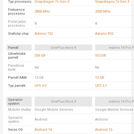
Typ procesoru
Snapdragon 7+ Gen 3
Snapdragon 7s Gen 3
Frekvence
2800 MHz
2500 MHz
procesoru
Počet jader
8
8
procesoru
Grafický chip
Adreno 732
Adreno 810
Paměť
OnePlus Nord 4
realme 14 Pro P
Uživatelská
256 GB
512 GB
paměť
Paměťová
Ne
Ne
karta
Paměť RAM
12 GB
12 GB
Typ paměti
UFS 4.0
UFS 3.1
Operační
OnePlus Nord 4
realme 14 Pro P
systém
Mobilní služby
Google Mobile Services
Google Mobile Services
Operační
Android
Android
systém
Verze OS
Android 14
Android 15