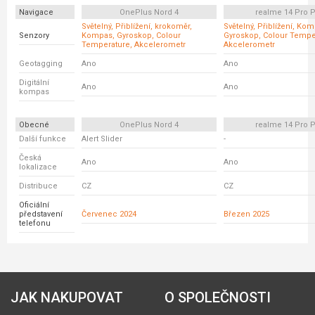
Navigace
OnePlus Nord 4
realme 14 Pro P
Světelný, Přiblížení, krokoměr,
Světelný, Přiblížení, Ko
Senzory
Kompas, Gyroskop, Colour
Gyroskop, Colour Tempe
Temperature, Akcelerometr
Akcelerometr
Geotagging
Ano
Ano
Digitální
Ano
Ano
kompas
Obecné
OnePlus Nord 4
realme 14 Pro P
Další funkce
Alert Slider
-
Česká
Ano
Ano
lokalizace
Distribuce
CZ
CZ
Oficiální
představení
Červenec 2024
Březen 2025
telefonu
JAK NAKUPOVAT
O SPOLEČNOSTI