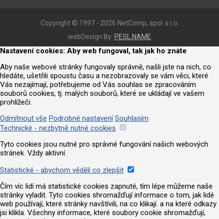
Copyright © 1997 - 2026 NetComp, spol. s r.o.
webDesign By:
PESL.NAME
Nastavení cookies: Aby web fungoval, tak jak ho znáte
Aby naše webové stránky fungovaly správně, našli jste na nich, co
hledáte, ušetřili spoustu času a nezobrazovaly se vám věci, které
Vás nezajímají, potřebujeme od Vás souhlas se zpracováním
souborů cookies, tj. malých souborů, které se ukládají ve vašem
prohlížeči.
Odmítnout vše
Podrobné nastavení
Souhlasím
Technické - nezbytně nutné cookies
Tyto cookies jsou nutné pro správné fungování našich webových
stránek. Vždy aktivní.
Statistické - abychom věděli co zlepšit
Čím víc lidí má statistické cookies zapnuté, tím lépe můžeme naše
stránky vyladit. Tyto cookies shromažďují informace o tom, jak lidé
web používají, které stránky navštívili, na co klikají. a na které odkazy
jsi klikla. Všechny informace, které soubory cookie shromažďují,