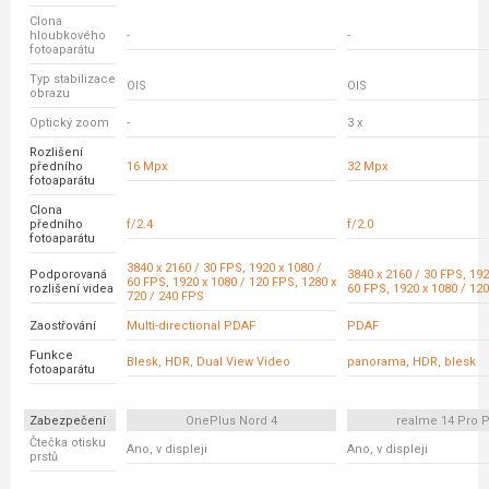
Clona
hloubkového
-
-
fotoaparátu
Typ stabilizace
OIS
OIS
obrazu
Optický zoom
-
3 x
Rozlišení
předního
16 Mpx
32 Mpx
fotoaparátu
Clona
předního
f/2.4
f/2.0
fotoaparátu
3840 x 2160 / 30 FPS, 1920 x 1080 /
Podporovaná
3840 x 2160 / 30 FPS, 192
60 FPS, 1920 x 1080 / 120 FPS, 1280 x
rozlišení videa
60 FPS, 1920 x 1080 / 12
720 / 240 FPS
Zaostřování
Multi-directional PDAF
PDAF
Funkce
Blesk, HDR, Dual View Video
panorama, HDR, blesk
fotoaparátu
Zabezpečení
OnePlus Nord 4
realme 14 Pro P
Čtečka otisku
Ano, v displeji
Ano, v displeji
prstů