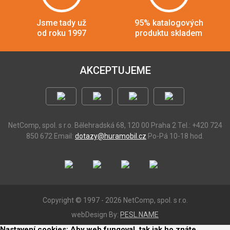
Jsme tady už
95% katalogových
od roku 1997
produktu skladem
AKCEPTUJEME
NetComp, spol. s r.o.
Bělehradská 68, 120 00 Praha 2
Tel.: +420 724
850 672
Email:
dotazy@huramobil.cz
Po-Pá 10-18 hod.
Copyright © 1997 - 2026 NetComp, spol. s r.o.
webDesign By:
PESL.NAME
Nastavení cookies: Aby web fungoval, tak jak ho znáte