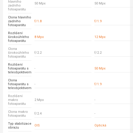
hlavního
50 Mpx
50 Mpx
zadního
fotoaparátu
Clona hlavního
zadního
f/1.8
f/1.9
fotoaparátu
Rozlišení
širokoúhlého
8 Mpx
12 Mpx
fotoaparátu
Clona
širokoúhlého
f/2.2
f/2.2
fotoaparátu
Rozlišení
fotoaparátu s
-
50 Mpx
teleobjektivem
Clona
fotoaparátu s
-
f/1.9
teleobjektivem
Rozlišení
makro
2 Mpx
-
fotoaparátu
Clona makro
f/2.4
-
fotoaparátu
Typ stabilizace
OIS
Optická
obrazu