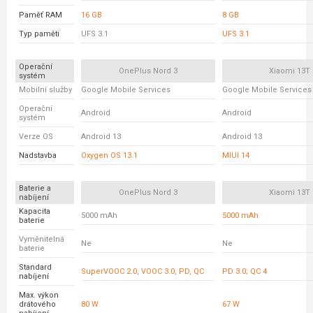
Paměť RAM
16 GB
8 GB
Typ paměti
UFS 3.1
UFS 3.1
Operační
OnePlus Nord 3
Xiaomi 13T
systém
Mobilní služby
Google Mobile Services
Google Mobile Services
Operační
Android
Android
systém
Verze OS
Android 13
Android 13
Nadstavba
Oxygen OS 13.1
MIUI 14
Baterie a
OnePlus Nord 3
Xiaomi 13T
nabíjení
Kapacita
5000 mAh
5000 mAh
baterie
Vyměnitelná
Ne
Ne
baterie
Standard
SuperVOOC 2.0, VOOC 3.0, PD, QC
PD 3.0; QC 4
nabíjení
Max. výkon
drátového
80 W
67 W