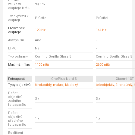
Poměr
velikosti
93,5 %
-
displeje k tělu
Tvar výřezu v
Průstřel
Průstřel
displeji
Frekvence
120 Hz
144 Hz
displeje
Always On
Ano
-
LTPO
Ne
-
Typ ochrany
Corning Gorilla Glass 5
Corning Gorilla Glass 5
Maximální jas
1100 nitů
2600 nitů
Fotoaparát
OnePlus Nord 3
Xiaomi 13T
Typy objektivů
širokoúhlý, makro, klasický
teleobjektiv, širokoúhlý, 
Počet
objektivů
3 x
3 x
zadního
fotoaparátu
Počet
objektivů
1 x
1 x
předního
fotoaparátu
Rozlišení