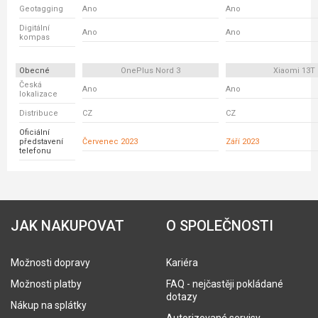
Geotagging
Ano
Ano
Digitální
Ano
Ano
kompas
Obecné
OnePlus Nord 3
Xiaomi 13T
Česká
Ano
Ano
lokalizace
Distribuce
CZ
CZ
Oficiální
představení
Červenec 2023
Září 2023
telefonu
JAK NAKUPOVAT
O SPOLEČNOSTI
Možnosti dopravy
Kariéra
Možnosti platby
FAQ - nejčastěji pokládané
dotazy
Nákup na splátky