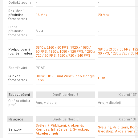
Optický zoom
-
-
Rozlišení
předního
16 Mpx
20 Mpx
fotoaparátu
Clona
předního
f/2.4
-
fotoaparátu
3840 x 2160 / 60 FPS, 1920 x 1080 /
Podporovaná
3840 x 2160 / 30 FPS, 192
60 FPS, 1920 x 1080 / 120 FPS, 1280 x
rozlišení videa
30 FPS, 1280 x 720 / 30 
720 / 60 FPS, 1280 x 720 / 240 FPS
Zaostřování
PDAF
-
Funkce
Blesk, HDR, Dual View Video Google
HDR
fotoaparátu
Lens
Zabezpečení
OnePlus Nord 3
Xiaomi 13T
Čtečka otisku
Ano, v displeji
Ano, v displeji
prstů
Navigace
OnePlus Nord 3
Xiaomi 13T
Světelný, Přiblížení, krokoměr,
Světelný, Přiblížení, Ko
Senzory
Kompas, Infračervený, Gyroskop,
Gyroskop, Akcelerometr
Akcelerometr