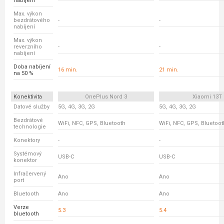
nabíjení
Max. výkon
bezdrátového
-
-
nabíjení
Max. výkon
reverzního
-
-
nabíjení
Doba nabíjení
16 min.
21 min.
na 50 %
Konektivita
OnePlus Nord 3
Xiaomi 13T
Datové služby
5G, 4G, 3G, 2G
5G, 4G, 3G, 2G
Bezdrátové
WiFi, NFC, GPS, Bluetooth
WiFi, NFC, GPS, Bluetoot
technologie
Konektory
-
-
Systémový
USB-C
USB-C
konektor
Infračervený
Ano
Ano
port
Bluetooth
Ano
Ano
Verze
5.3
5.4
bluetooth