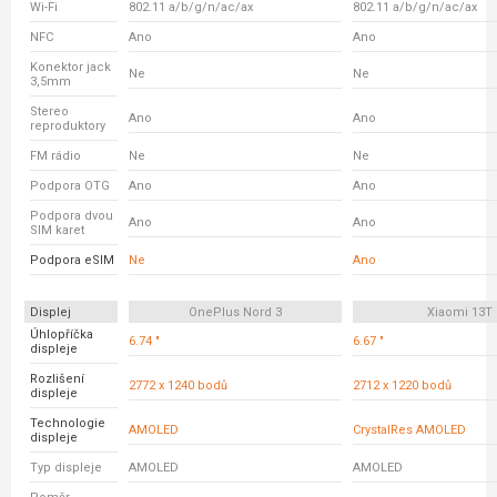
Wi-Fi
802.11 a/b/g/n/ac/ax
802.11 a/b/g/n/ac/ax
NFC
Ano
Ano
Konektor jack
Ne
Ne
3,5mm
Stereo
Ano
Ano
reproduktory
FM rádio
Ne
Ne
Podpora OTG
Ano
Ano
Podpora dvou
Ano
Ano
SIM karet
Podpora eSIM
Ne
Ano
Displej
OnePlus Nord 3
Xiaomi 13T
Úhlopříčka
6.74 "
6.67 "
displeje
Rozlišení
2772 x 1240 bodů
2712 x 1220 bodů
displeje
Technologie
AMOLED
CrystalRes AMOLED
displeje
Typ displeje
AMOLED
AMOLED