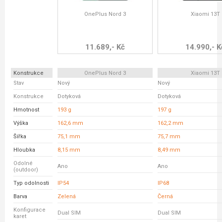
OnePlus Nord 3
Xiaomi 13T
11.689,- Kč
14.990,- K
Konstrukce
OnePlus Nord 3
Xiaomi 13T
Stav
Nový
Nový
Konstrukce
Dotyková
Dotyková
Hmotnost
193 g
197 g
Výška
162,6 mm
162,2 mm
Šířka
75,1 mm
75,7 mm
Hloubka
8,15 mm
8,49 mm
Odolné
Ano
Ano
(outdoor)
Typ odolnosti
IP54
IP68
Barva
Zelená
Černá
Konfigurace
Dual SIM
Dual SIM
karet