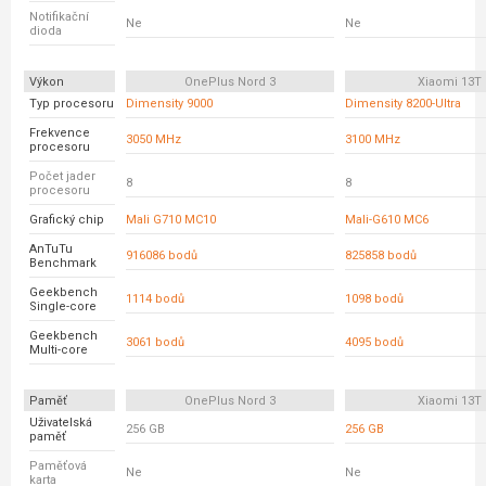
Notifikační
Ne
Ne
dioda
Výkon
OnePlus Nord 3
Xiaomi 13T
Typ procesoru
Dimensity 9000
Dimensity 8200-Ultra
Frekvence
3050 MHz
3100 MHz
procesoru
Počet jader
8
8
procesoru
Grafický chip
Mali G710 MC10
Mali-G610 MC6
AnTuTu
916086 bodů
825858 bodů
Benchmark
Geekbench
1114 bodů
1098 bodů
Single-core
Geekbench
3061 bodů
4095 bodů
Multi-core
Paměť
OnePlus Nord 3
Xiaomi 13T
Uživatelská
256 GB
256 GB
paměť
Paměťová
Ne
Ne
karta