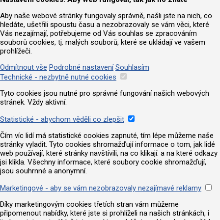
Aby naše webové stránky fungovaly správně, našli jste na nich, co
hledáte, ušetřili spoustu času a nezobrazovaly se vám věci, které
Vás nezajímají, potřebujeme od Vás souhlas se zpracováním
souborů cookies, tj. malých souborů, které se ukládají ve vašem
prohlížeči.
Odmítnout vše
Podrobné nastavení
Souhlasím
Technické - nezbytně nutné cookies
Tyto cookies jsou nutné pro správné fungování našich webových
stránek. Vždy aktivní.
Statistické - abychom věděli co zlepšit
Čím víc lidí má statistické cookies zapnuté, tím lépe můžeme naše
stránky vyladit. Tyto cookies shromažďují informace o tom, jak lidé
web používají, které stránky navštívili, na co klikají. a na které odkazy
jsi klikla. Všechny informace, které soubory cookie shromažďují,
jsou souhrnné a anonymní.
Marketingové - aby se vám nezobrazovaly nezajímavé reklamy
Díky marketingovým cookies třetích stran vám můžeme
připomenout nabídky, které jste si prohlíželi na našich stránkách, i