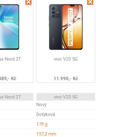
us Nord 2T
vivo V23 5G
489,- Kč
11.990,- Kč
us Nord 2T
vivo V23 5G
Nový
Dotyková
179 g
157,2 mm