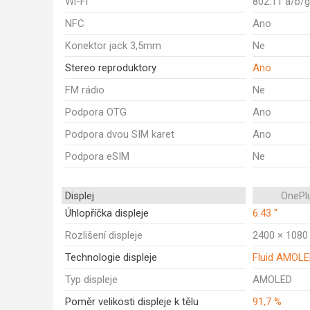
Wi-Fi
802.11 a/b/
NFC
Ano
Konektor jack 3,5mm
Ne
Stereo reproduktory
Ano
FM rádio
Ne
Podpora OTG
Ano
Podpora dvou SIM karet
Ano
Podpora eSIM
Ne
Displej
OnePl
Úhlopříčka displeje
6.43 "
Rozlišení displeje
2400 × 1080
Technologie displeje
Fluid AMOL
Typ displeje
AMOLED
Poměr velikosti displeje k tělu
91,7 %