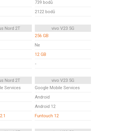
739 bodů
2122 bodů
us Nord 2T
vivo V23 5G
256 GB
Ne
12 GB
-
us Nord 2T
vivo V23 5G
le Services
Google Mobile Services
Android
Android 12
2.1
Funtouch 12