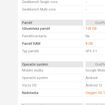
Geekbench Single-core
-
Geekbench Multi-core
-
Paměť
OnePl
Uživatelská paměť
128 GB
Paměťová karta
Ne
Paměť RAM
8 GB
Typ paměti
UFS 3.1
Operační systém
OnePl
Mobilní služby
Google Mobi
Operační systém
Android
Verze OS
Android 12
Nadstavba
Oxygen OS 1