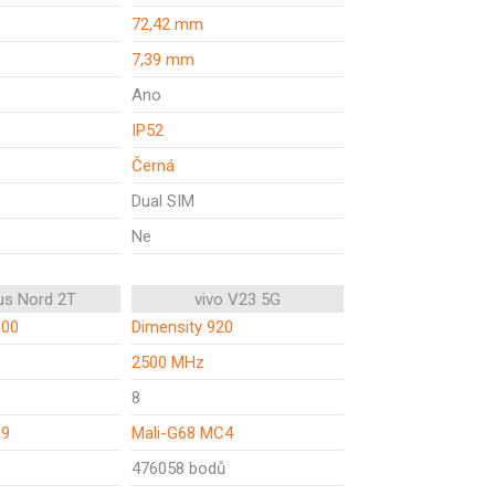
72,42 mm
7,39 mm
Ano
IP52
Černá
Dual SIM
Ne
us Nord 2T
vivo V23 5G
300
Dimensity 920
2500 MHz
8
C9
Mali-G68 MC4
476058 bodů