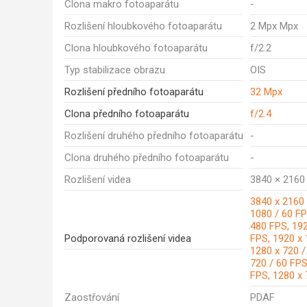
Clona makro fotoaparátu
-
Rozlišení hloubkového fotoaparátu
2 Mpx Mpx
Clona hloubkového fotoaparátu
f/2.2
Typ stabilizace obrazu
OIS
Rozlišení předního fotoaparátu
32 Mpx
Clona předního fotoaparátu
f/2.4
Rozlišení druhého předního fotoaparátu
-
Clona druhého předního fotoaparátu
-
Rozlišení videa
3840 × 2160 
3840 x 2160 
1080 / 60 FP
480 FPS, 192
Podporovaná rozlišení videa
FPS, 1920 x 
1280 x 720 /
720 / 60 FPS
FPS, 1280 x 
Zaostřování
PDAF