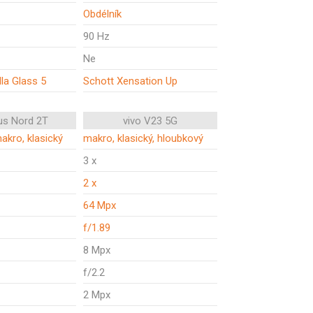
Obdélník
90 Hz
Ne
lla Glass 5
Schott Xensation Up
us Nord 2T
vivo V23 5G
makro, klasický
makro, klasický, hloubkový
3 x
2 x
64 Mpx
f/1.89
8 Mpx
f/2.2
2 Mpx