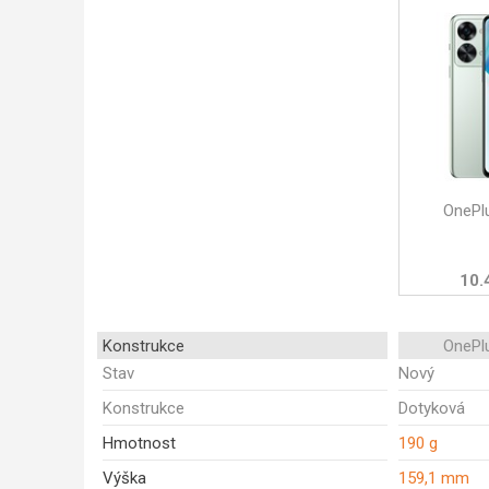
OnePl
10.
Konstrukce
OnePl
Stav
Nový
Konstrukce
Dotyková
Hmotnost
190 g
Výška
159,1 mm