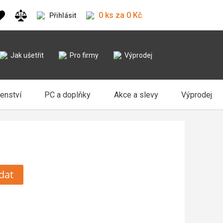
0 ks za 0 Kč
Přihlásit
Jak ušetřit
Pro firmy
Výprodej
šenství
PC a doplňky
Akce a slevy
Výprodej
dat