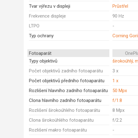
Tvar výřezu v displeji
Průstřel
Frekvence displeje
90 Hz
LTPO
-
Typ ochrany
Corning Gori
Fotoaparát
OnePl
Typy objektivů
širokoúhlý, 
Počet objektivů zadního fotoaparátu
3 x
Počet objektivů předního fotoaparátu
1 x
Rozlišení hlavního zadního fotoaparátu
50 Mpx
Clona hlavního zadního fotoaparátu
f/1.8
Rozlišení širokoúhlého fotoaparátu
8 Mpx
Clona širokoúhlého fotoaparátu
f/2.2
Rozlišení makro fotoaparátu
-