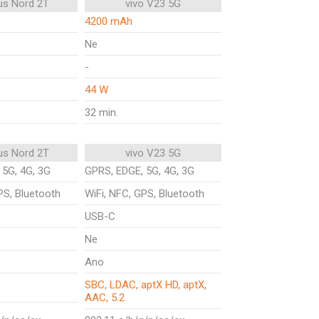
us Nord 2T
vivo V23 5G
4200 mAh
Ne
-
44 W
32 min.
us Nord 2T
vivo V23 5G
 5G, 4G, 3G
GPRS, EDGE, 5G, 4G, 3G
PS, Bluetooth
WiFi, NFC, GPS, Bluetooth
USB-C
Ne
Ano
SBC, LDAC, aptX HD, aptX,
AAC, 5.2