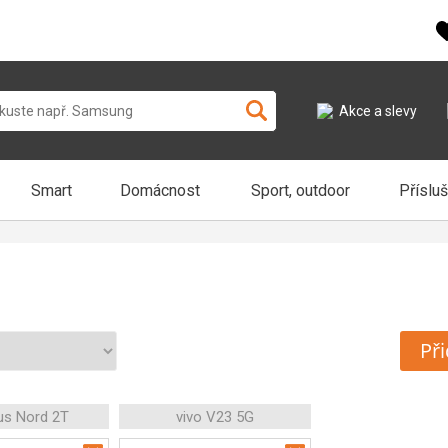
Akce a slevy
Smart
Domácnost
Sport, outdoor
Příslu
Při
us Nord 2T
vivo V23 5G