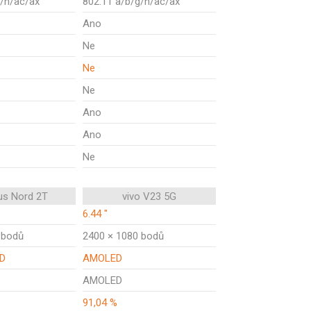
g/n/ac/ax
802.11 a/b/g/n/ac/ax
Ano
Ne
Ne
Ne
Ano
Ano
Ne
us Nord 2T
vivo V23 5G
6.44 "
 bodů
2400 × 1080 bodů
ED
AMOLED
AMOLED
91,04 %