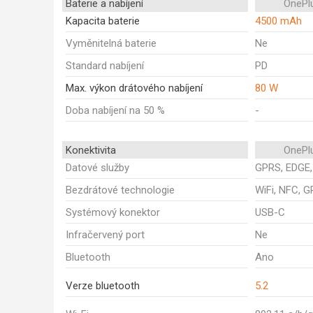
Baterie a nabíjení
OnePl
Kapacita baterie
4500 mAh
Vyměnitelná baterie
Ne
Standard nabíjení
PD
Max. výkon drátového nabíjení
80 W
Doba nabíjení na 50 %
-
Konektivita
OnePl
Datové služby
GPRS, EDGE,
Bezdrátové technologie
WiFi, NFC, G
Systémový konektor
USB-C
Infračervený port
Ne
Bluetooth
Ano
Verze bluetooth
5.2