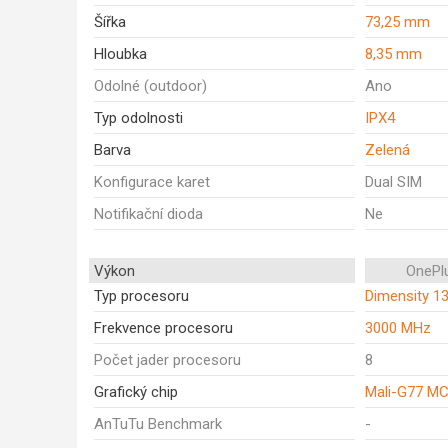
Šířka
73,25 mm
Hloubka
8,35 mm
Odolné (outdoor)
Ano
Typ odolnosti
IPX4
Barva
Zelená
Konfigurace karet
Dual SIM
Notifikační dioda
Ne
Výkon
OnePl
Typ procesoru
Dimensity 1
Frekvence procesoru
3000 MHz
Počet jader procesoru
8
Grafický chip
Mali-G77 M
AnTuTu Benchmark
-