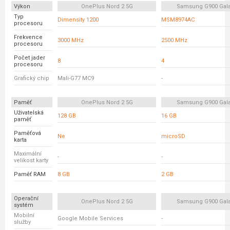
Výkon
OnePlus Nord 2 5G
Samsung G900 Gala
Typ
Dimensity 1200
MSM8974AC
procesoru
Frekvence
3000 MHz
2500 MHz
procesoru
Počet jader
8
4
procesoru
Grafický chip
Mali-G77 MC9
-
Paměť
OnePlus Nord 2 5G
Samsung G900 Gala
Uživatelská
128 GB
16 GB
paměť
Paměťová
Ne
microSD
karta
Maximální
-
-
velikost karty
Paměť RAM
8 GB
2 GB
Operační
OnePlus Nord 2 5G
Samsung G900 Gala
systém
Mobilní
Google Mobile Services
-
služby