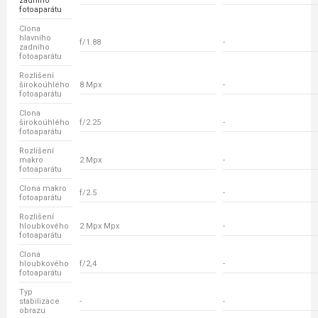
zadního
fotoaparátu
Clona
hlavního
f/1.88
-
zadního
fotoaparátu
Rozlišení
širokoúhlého
8 Mpx
-
fotoaparátu
Clona
širokoúhlého
f/2.25
-
fotoaparátu
Rozlišení
makro
2 Mpx
-
fotoaparátu
Clona makro
f/2.5
-
fotoaparátu
Rozlišení
hloubkového
2 Mpx Mpx
-
fotoaparátu
Clona
hloubkového
f/2,4
-
fotoaparátu
Typ
stabilizace
-
-
obrazu