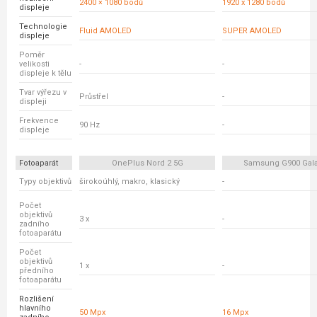
2400 × 1080 bodů
1920 x 1280 bodů
displeje
Technologie
Fluid AMOLED
SUPER AMOLED
displeje
Poměr
velikosti
-
-
displeje k tělu
Tvar výřezu v
Průstřel
-
displeji
Frekvence
90 Hz
-
displeje
Fotoaparát
OnePlus Nord 2 5G
Samsung G900 Gala
Typy objektivů
širokoúhlý, makro, klasický
-
Počet
objektivů
3 x
-
zadního
fotoaparátu
Počet
objektivů
1 x
-
předního
fotoaparátu
Rozlišení
hlavního
50 Mpx
16 Mpx