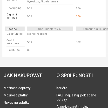
Gyroskop, Akcelerometr
Geotagging
Ano
Ano
Digitální
Ano
Ano
kompas
Obecné
OnePlus Nord 2 5G
Samsung G900 Gala
Další funkce
Rychlé nabíjení
-
Česká
Ano
Ano
lokalizace
Distribuce
CZ
-
JAK NAKUPOVAT
O SPOLEČNOSTI
Možnosti dopravy
Kariéra
Možnosti platby
FAQ - nejčastěji pokládané
dotazy
Nákup na splátky
Autorizované servisy