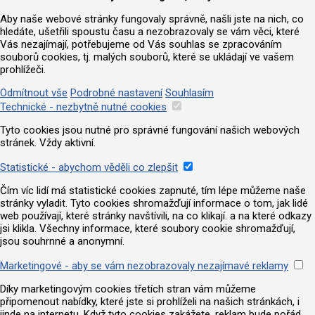
Aby naše webové stránky fungovaly správně, našli jste na nich, co
hledáte, ušetřili spoustu času a nezobrazovaly se vám věci, které
Vás nezajímají, potřebujeme od Vás souhlas se zpracováním
souborů cookies, tj. malých souborů, které se ukládají ve vašem
prohlížeči.
Odmítnout vše
Podrobné nastavení
Souhlasím
Technické - nezbytně nutné cookies
Tyto cookies jsou nutné pro správné fungování našich webových
stránek. Vždy aktivní.
Statistické - abychom věděli co zlepšit
Čím víc lidí má statistické cookies zapnuté, tím lépe můžeme naše
stránky vyladit. Tyto cookies shromažďují informace o tom, jak lidé
web používají, které stránky navštívili, na co klikají. a na které odkazy
jsi klikla. Všechny informace, které soubory cookie shromažďují,
jsou souhrnné a anonymní.
Marketingové - aby se vám nezobrazovaly nezajímavé reklamy
Díky marketingovým cookies třetích stran vám můžeme
připomenout nabídky, které jste si prohlíželi na našich stránkách, i
jinde na internetu. Když tyto cookies zakážete, reklam bude pořád