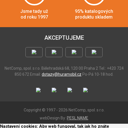
Jsme tady už
95% katalogových
od roku 1997
produktu skladem
AKCEPTUJEME
NetComp, spol. s r.o.
Bělehradská 68, 120 00 Praha 2
Tel.: +420 724
850 672
Email:
dotazy@huramobil.cz
Po-Pá 10-18 hod.
Copyright © 1997 - 2026 NetComp, spol. s r.o.
webDesign By:
PESL.NAME
Nastavení cookies: Aby web fungoval, tak jak ho znáte