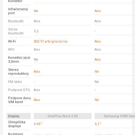
konektor
Infračervený
Ne
Ano
port
Bluetooth
Ano
Ano
Verze
5.2
-
bluetooth
Wi-Fi
802.11 a/b/g/n/ac/ax
Ano
NFC
Ano
Ano
Konektor jack
Ne
Ano
3,5mm
Stereo
Ano
Ne
reproduktory
FM rádio
-
Ne
Podpora OTG
Ano
-
Podpora dvou
Ano
Ne
SIM karet
Displej
OnePlus Nord 2 5G
Samsung G900 Gala
Úhlopříčka
6.43 "
5,1 "
displeje
Rozlišení