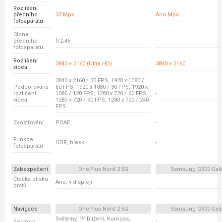
Rozlišení
předního
32 Mpx
Ano Mpx
fotoaparátu
Clona
předního
f/2.45
-
fotoaparátu
Rozlišení
3840 × 2160 (Ultra HD)
3840 × 2160
videa
3840 x 2160 / 30 FPS, 1920 x 1080 /
Podporovaná
60 FPS, 1920 x 1080 / 30 FPS, 1920 x
rozlišení
1080 / 120 FPS, 1280 x 720 / 60 FPS,
-
videa
1280 x 720 / 30 FPS, 1280 x 720 / 240
FPS
Zaostřování
PDAF
-
Funkce
HDR, blesk
-
fotoaparátu
Zabezpečení
OnePlus Nord 2 5G
Samsung G900 Gala
Čtečka otisku
Ano, v displeji
-
prstů
Navigace
OnePlus Nord 2 5G
Samsung G900 Gala
Světelný, Přiblížení, Kompas,
Senzory
-