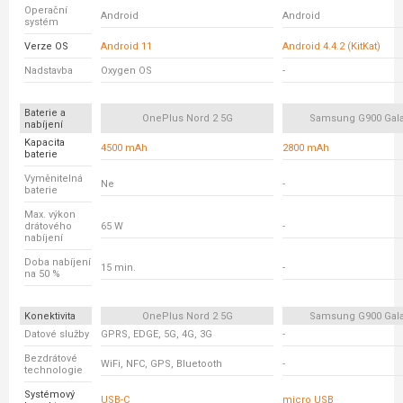
Operační
Android
Android
systém
Verze OS
Android 11
Android 4.4.2 (KitKat)
Nadstavba
Oxygen OS
-
Baterie a
OnePlus Nord 2 5G
Samsung G900 Gala
nabíjení
Kapacita
4500 mAh
2800 mAh
baterie
Vyměnitelná
Ne
-
baterie
Max. výkon
drátového
65 W
-
nabíjení
Doba nabíjení
15 min.
-
na 50 %
Konektivita
OnePlus Nord 2 5G
Samsung G900 Gala
Datové služby
GPRS, EDGE, 5G, 4G, 3G
-
Bezdrátové
WiFi, NFC, GPS, Bluetooth
-
technologie
Systémový
USB-C
micro USB