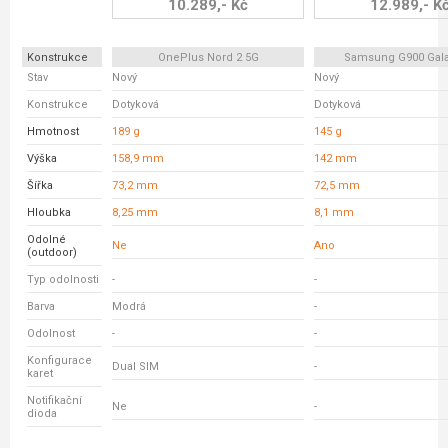
10.289,- Kč
12.989,- K
Konstrukce
OnePlus Nord 2 5G
Samsung G900 Gala
Stav
Nový
Nový
Konstrukce
Dotyková
Dotyková
Hmotnost
189 g
145 g
Výška
158,9 mm
142 mm
Šířka
73,2 mm
72,5 mm
Hloubka
8,25 mm
8,1 mm
Odolné
Ne
Ano
(outdoor)
Typ odolnosti
-
-
Barva
Modrá
-
Odolnost
-
-
Konfigurace
Dual SIM
-
karet
Notifikační
Ne
-
dioda