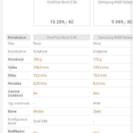
OnePlus Nord 2 5G
Samsung A530 Galaxy
10.289,- Kč
9.989,- Kč
Konstrukce
OnePlus Nord 2 5G
Samsung A530 Galaxy
Stav
Nový
Nový
Konstrukce
Dotyková
Dotyková
Hmotnost
189 g
172 g
Výška
158,9 mm
149,2 mm
Šířka
73,2 mm
70,6 mm
Hloubka
8,25 mm
8,4 mm
Odolné
Ne
Ano
(outdoor)
Typ odolnosti
-
IP68
Barva
Modrá
Zlatá
Konfigurace
Dual SIM
-
karet
Notifikační