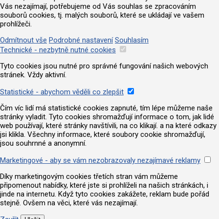
Vás nezajímají, potřebujeme od Vás souhlas se zpracováním
souborů cookies, tj. malých souborů, které se ukládají ve vašem
prohlížeči.
Odmítnout vše
Podrobné nastavení
Souhlasím
Technické - nezbytně nutné cookies
Tyto cookies jsou nutné pro správné fungování našich webových
stránek. Vždy aktivní.
Statistické - abychom věděli co zlepšit
Čím víc lidí má statistické cookies zapnuté, tím lépe můžeme naše
stránky vyladit. Tyto cookies shromažďují informace o tom, jak lidé
web používají, které stránky navštívili, na co klikají. a na které odkazy
jsi klikla. Všechny informace, které soubory cookie shromažďují,
jsou souhrnné a anonymní.
Marketingové - aby se vám nezobrazovaly nezajímavé reklamy
Díky marketingovým cookies třetích stran vám můžeme
připomenout nabídky, které jste si prohlíželi na našich stránkách, i
jinde na internetu. Když tyto cookies zakážete, reklam bude pořád
stejně. Ovšem na věci, které vás nezajímají.