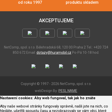
od roku 1997
produktu skladem
AKCEPTUJEME
NetComp, spol. s r.o.
Bělehradská 68, 120 00 Praha 2
Tel.: +420 724
850 672
Email:
dotazy@huramobil.cz
Po-Pá 10-18 hod.
Copyright © 1997 - 2026 NetComp, spol. s r.o.
webDesign By:
PESL.NAME
Nastavení cookies: Aby web fungoval, tak jak ho znáte
Aby naše webové stránky fungovaly správně, našli jste na nich, co
hledáte, ušetřili spoustu času a nezobrazovaly se vám věci, které