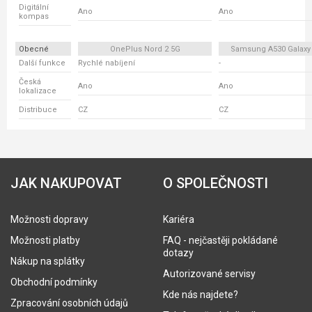
Digitální
Ano
Ano
kompas
Obecné
OnePlus Nord 2 5G
Samsung A530 Galaxy
Další funkce
Rychlé nabíjení
-
Česká
Ano
Ano
lokalizace
Distribuce
CZ
CZ
JAK NAKUPOVAT
O SPOLEČNOSTI
Možnosti dopravy
Kariéra
Možnosti platby
FAQ - nejčastěji pokládané
dotazy
Nákup na splátky
Autorizované servisy
Obchodní podmínky
Kde nás najdete?
Zpracování osobních údajů