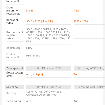
fotoaparátu
Clona
předního
f/2.45
f/1.9
fotoaparátu
Rozlišení
3840 × 2160 (Ultra HD)
1920 × 1080
videa
3840 x 2160 / 30 FPS, 1920 x 1080 /
Podporovaná
60 FPS, 1920 x 1080 / 30 FPS, 1920 x
rozlišení
1080 / 120 FPS, 1280 x 720 / 60 FPS,
-
videa
1280 x 720 / 30 FPS, 1280 x 720 / 240
FPS
Zaostřování
PDAF
-
Funkce
HDR, blesk
-
fotoaparátu
Zabezpečení
OnePlus Nord 2 5G
Samsung A530 Galaxy
Čtečka otisku
Ano, v displeji
Ano
prstů
Navigace
OnePlus Nord 2 5G
Samsung A530 Galaxy
Světelný, Přiblížení, Kompas,
Senzory
-
Gyroskop, Akcelerometr
Geotagging
Ano
Ano