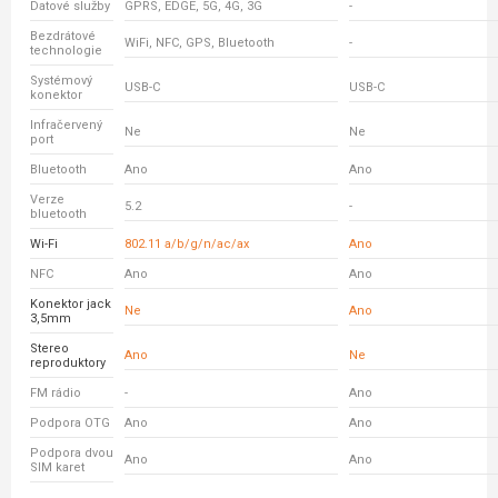
Datové služby
GPRS, EDGE, 5G, 4G, 3G
-
Bezdrátové
WiFi, NFC, GPS, Bluetooth
-
technologie
Systémový
USB-C
USB-C
konektor
Infračervený
Ne
Ne
port
Bluetooth
Ano
Ano
Verze
5.2
-
bluetooth
Wi-Fi
802.11 a/b/g/n/ac/ax
Ano
NFC
Ano
Ano
Konektor jack
Ne
Ano
3,5mm
Stereo
Ano
Ne
reproduktory
FM rádio
-
Ano
Podpora OTG
Ano
Ano
Podpora dvou
Ano
Ano
SIM karet