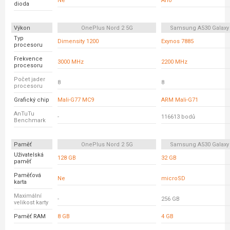
Ne
Ano
dioda
Výkon
OnePlus Nord 2 5G
Samsung A530 Galaxy
Typ
Dimensity 1200
Exynos 7885
procesoru
Frekvence
3000 MHz
2200 MHz
procesoru
Počet jader
8
8
procesoru
Grafický chip
Mali-G77 MC9
ARM Mali-G71
AnTuTu
-
116613 bodů
Benchmark
Paměť
OnePlus Nord 2 5G
Samsung A530 Galaxy
Uživatelská
128 GB
32 GB
paměť
Paměťová
Ne
microSD
karta
Maximální
-
256 GB
velikost karty
Paměť RAM
8 GB
4 GB