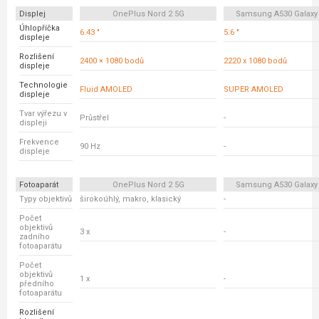
Displej
OnePlus Nord 2 5G
Samsung A530 Galaxy
Úhlopříčka
6.43 "
5.6 "
displeje
Rozlišení
2400 × 1080 bodů
2220 x 1080 bodů
displeje
Technologie
Fluid AMOLED
SUPER AMOLED
displeje
Tvar výřezu v
Průstřel
-
displeji
Frekvence
90 Hz
-
displeje
Fotoaparát
OnePlus Nord 2 5G
Samsung A530 Galaxy
Typy objektivů
širokoúhlý, makro, klasický
-
Počet
objektivů
3 x
-
zadního
fotoaparátu
Počet
objektivů
1 x
-
předního
fotoaparátu
Rozlišení