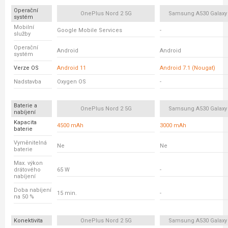
Operační
OnePlus Nord 2 5G
Samsung A530 Galaxy
systém
Mobilní
Google Mobile Services
-
služby
Operační
Android
Android
systém
Verze OS
Android 11
Android 7.1 (Nougat)
Nadstavba
Oxygen OS
-
Baterie a
OnePlus Nord 2 5G
Samsung A530 Galaxy
nabíjení
Kapacita
4500 mAh
3000 mAh
baterie
Vyměnitelná
Ne
Ne
baterie
Max. výkon
drátového
65 W
-
nabíjení
Doba nabíjení
15 min.
-
na 50 %
Konektivita
OnePlus Nord 2 5G
Samsung A530 Galaxy