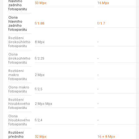
hlavního
50 Mpx
16 Mpx
zadního
fotoaparátu
Clona
hlavního
f/1.88
f/1.7
zadního
fotoaparátu
Rozlišení
širokoúhlého
8 Mpx
-
fotoaparátu
Clona
širokoúhlého
f/2.25
-
fotoaparátu
Rozlišení
makro
2 Mpx
-
fotoaparátu
Clona makro
f/2.5
-
fotoaparátu
Rozlišení
hloubkového
2 Mpx Mpx
-
fotoaparátu
Clona
hloubkového
f/2,4
-
fotoaparátu
Rozlišení
předního
32 Mpx
16 + 8 Mpx