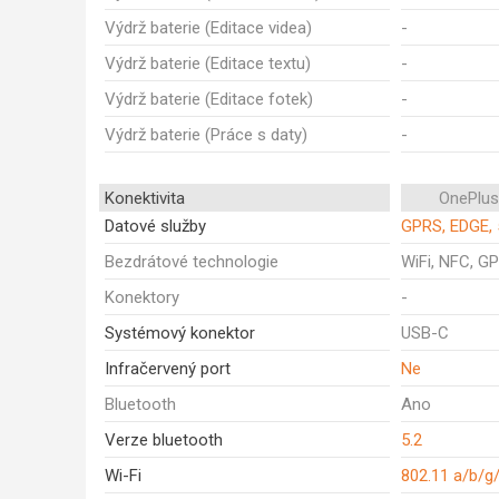
Výdrž baterie (Editace videa)
-
Výdrž baterie (Editace textu)
-
Výdrž baterie (Editace fotek)
-
Výdrž baterie (Práce s daty)
-
Konektivita
OnePlus
Datové služby
GPRS, EDGE, 
Bezdrátové technologie
WiFi, NFC, GP
Konektory
-
Systémový konektor
USB-C
Infračervený port
Ne
Bluetooth
Ano
Verze bluetooth
5.2
Wi-Fi
802.11 a/b/g