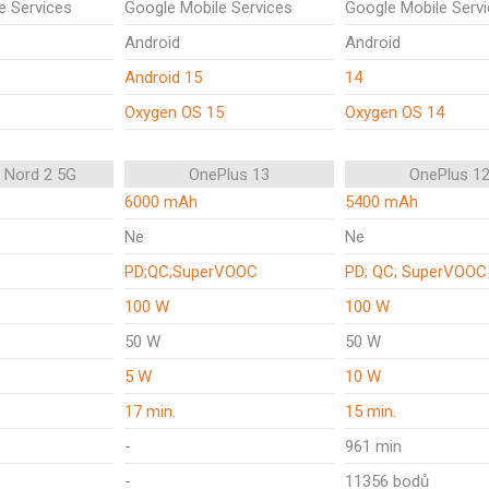
e Services
Google Mobile Services
Google Mobile Serv
Android
Android
Android 15
14
Oxygen OS 15
Oxygen OS 14
 Nord 2 5G
OnePlus 13
OnePlus 1
6000 mAh
5400 mAh
Ne
Ne
PD;QC;SuperVOOC
PD; QC; SuperVOOC
100 W
100 W
50 W
50 W
5 W
10 W
17 min.
15 min.
-
961 min
-
11356 bodů