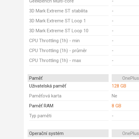
Geekbench Multi-core
-
3D Mark Extreme ST stabilita
-
3D Mark Extreme ST Loop 1
-
3D Mark Extreme ST Loop 10
-
CPU Throttling (1h) - min
-
CPU Throttling (1h) - průměr
-
CPU Throttling (1h) - max
-
Paměť
OnePlus
Uživatelská paměť
128 GB
Paměťová karta
Ne
Paměť RAM
8 GB
Typ paměti
-
Operační systém
OnePlus