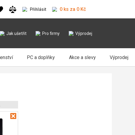
0 ks za 0 Kč
Přihlásit
Jak ušetřit
Pro firmy
Výprodej
šenství
PC a doplňky
Akce a slevy
Výprodej
2