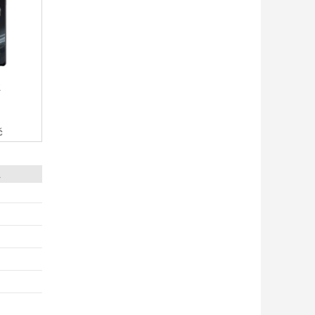
2
č
2