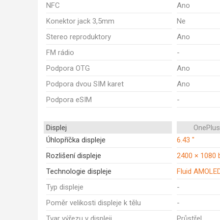
NFC
Ano
Konektor jack 3,5mm
Ne
Stereo reproduktory
Ano
FM rádio
-
Podpora OTG
Ano
Podpora dvou SIM karet
Ano
Podpora eSIM
-
Displej
OnePlus
Úhlopříčka displeje
6.43 "
Rozlišení displeje
2400 × 1080 
Technologie displeje
Fluid AMOLE
Typ displeje
-
Poměr velikosti displeje k tělu
-
Tvar výřezu v displeji
Průstřel