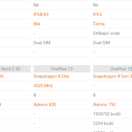
Ne
Ne
IP68/69
IP65
Bílá
Černá
-
Stříkající voda
Dual SIM
Dual SIM
-
-
 Nord 2 5G
OnePlus 13
OnePlus 1
00
Snapdragon 8 Elite
Snapdragon 8 Gen 
4320 MHz
-
8
8
9
Adreno 830
Adreno 750
-
1954752 bodů
-
2204 bodů