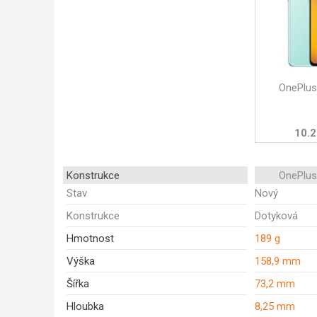
OnePlus
10.2
Konstrukce
OnePlus
Stav
Nový
Konstrukce
Dotyková
Hmotnost
189 g
Výška
158,9 mm
Šířka
73,2 mm
Hloubka
8,25 mm