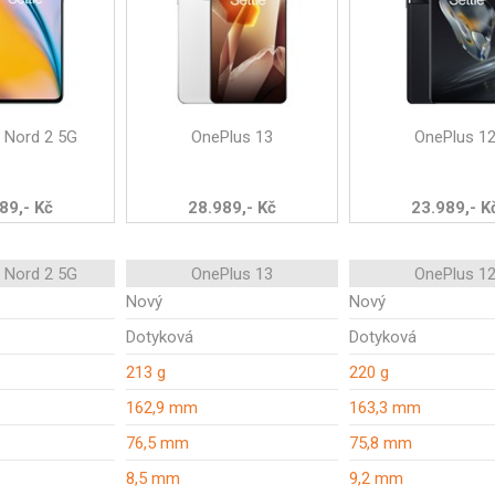
 Nord 2 5G
OnePlus 13
OnePlus 1
89,- Kč
28.989,- Kč
23.989,- K
 Nord 2 5G
OnePlus 13
OnePlus 1
Nový
Nový
Dotyková
Dotyková
213 g
220 g
162,9 mm
163,3 mm
76,5 mm
75,8 mm
8,5 mm
9,2 mm