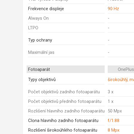
Frekvence displeje
90 Hz
Always On
-
LTPO
-
Typ ochrany
-
Maximální jas
-
Fotoaparát
OnePlus
Typy objektivů
širokoúhlý, m
Počet objektivů zadního fotoaparátu
3 x
Počet objektivů předního fotoaparátu
1 x
Rozlišení hlavního zadního fotoaparátu
50 Mpx
Clona hlavního zadního fotoaparátu
f/1.88
Rozlišení širokoúhlého fotoaparátu
8 Mpx