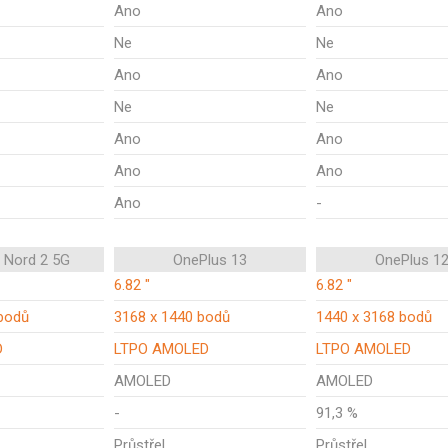
Ano
Ano
Ne
Ne
Ano
Ano
Ne
Ne
Ano
Ano
Ano
Ano
Ano
-
 Nord 2 5G
OnePlus 13
OnePlus 1
6.82 "
6.82 "
bodů
3168 x 1440 bodů
1440 x 3168 bodů
D
LTPO AMOLED
LTPO AMOLED
AMOLED
AMOLED
-
91,3 %
Průstřel
Průstřel