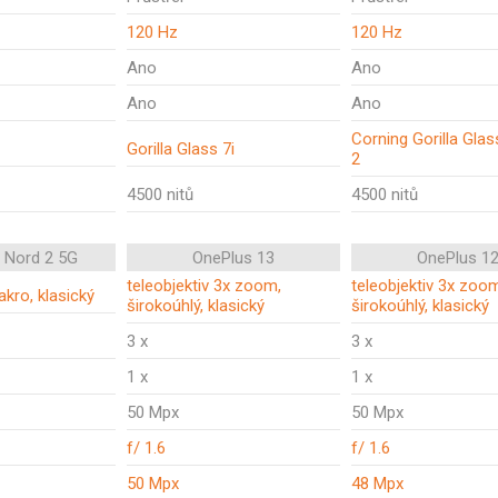
120 Hz
120 Hz
Ano
Ano
Ano
Ano
Corning Gorilla Glas
Gorilla Glass 7i
2
4500 nitů
4500 nitů
 Nord 2 5G
OnePlus 13
OnePlus 1
teleobjektiv 3x zoom,
teleobjektiv 3x zoo
akro, klasický
širokoúhlý, klasický
širokoúhlý, klasický
3 x
3 x
1 x
1 x
50 Mpx
50 Mpx
f/ 1.6
f/ 1.6
50 Mpx
48 Mpx