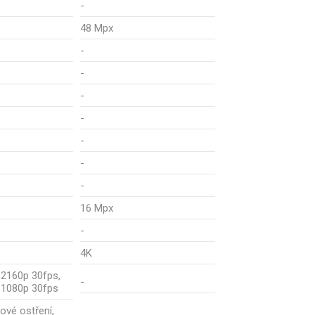
-
48 Mpx
-
-
-
-
-
-
-
16 Mpx
-
4K
 2160p 30fps,
-
 1080p 30fps
rové ostření,