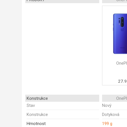
OnePl
27.9
Konstrukce
OnePl
Stav
Nový
Konstrukce
Dotyková
Hmotnost
199 g