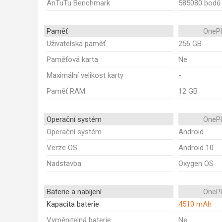
AnTuTu Benchmark
585080 bodů
Paměť
OnePl
Uživatelská paměť
256 GB
Paměťová karta
Ne
Maximální velikost karty
-
Paměť RAM
12 GB
Operační systém
OnePl
Operační systém
Android
Verze OS
Android 10
Nadstavba
Oxygen OS
Baterie a nabíjení
OnePl
Kapacita baterie
4510 mAh
Vyměnitelná baterie
Ne