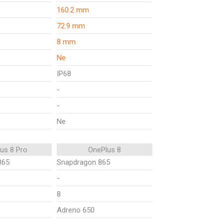
160.2 mm
72.9 mm
8 mm
Ne
IP68
-
-
Ne
us 8 Pro
OnePlus 8
865
Snapdragon 865
-
8
Adreno 650