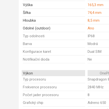
Výška
165,3 mm
Šířka
74,4 mm
Hloubka
8,5 mm
Odolné (outdoor)
Ano
Typ odolnosti
IP68
Barva
Modrá
Konfigurace karet
Dual SIM
Notifikační dioda
Ne
Výkon
OnePl
Typ procesoru
Snapdragon 
Frekvence procesoru
2840 MHz
Počet jader procesoru
8
Grafický chip
Adreno 650