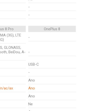
-
-
us 8 Pro
OnePlus 8
MA (3G), LTE
-
2G)
PS, GLONASS,
tooth, BeiDou, A-
-
USB-C
-
Ano
/n/ac/ax
Ano
Ano
Ne