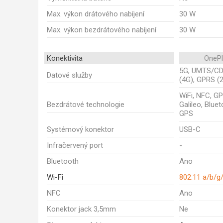
Max. výkon drátového nabíjení
30 W
Max. výkon bezdrátového nabíjení
30 W
Konektivita
OnePl
5G, UMTS/CD
Datové služby
(4G), GPRS (
WiFi, NFC, G
Bezdrátové technologie
Galileo, Blue
GPS
Systémový konektor
USB-C
Infračervený port
-
Bluetooth
Ano
Wi-Fi
802.11 a/b/g
NFC
Ano
Konektor jack 3,5mm
Ne