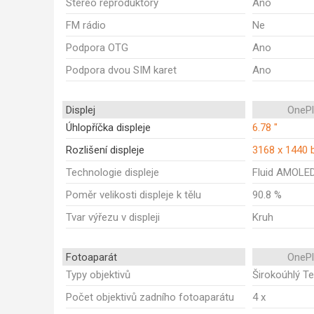
Stereo reproduktory
Ano
FM rádio
Ne
Podpora OTG
Ano
Podpora dvou SIM karet
Ano
Displej
OnePl
Úhlopříčka displeje
6.78 "
Rozlišení displeje
3168 x 1440 
Technologie displeje
Fluid AMOLE
Poměr velikosti displeje k tělu
90.8 %
Tvar výřezu v displeji
Kruh
Fotoaparát
OnePl
Typy objektivů
Širokoúhlý Te
Počet objektivů zadního fotoaparátu
4 x