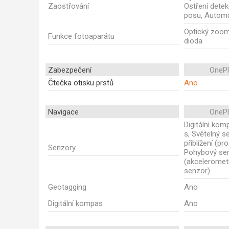
Zaostřování
Ostření dete
posu, Automa
Optický zoom
Funkce fotoaparátu
dioda
Zabezpečení
OnePl
Čtečka otisku prstů
Ano
Navigace
OnePl
Digitální ko
s, Světelný s
přiblížení (pro
Senzory
Pohybový se
(akceleromet
senzor)
Geotagging
Ano
Digitální kompas
Ano