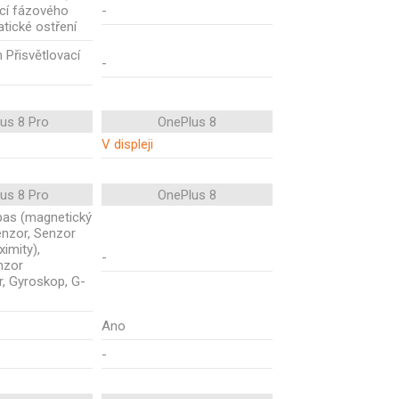
kcí fázového
-
tické ostření
 Přisvětlovací
-
us 8 Pro
OnePlus 8
V displeji
us 8 Pro
OnePlus 8
mpas (magnetický
enzor, Senzor
ximity),
-
nzor
r, Gyroskop, G-
Ano
-