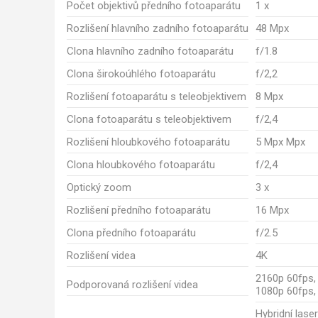
Počet objektivů předního fotoaparátu
1 x
Rozlišení hlavního zadního fotoaparátu
48 Mpx
Clona hlavního zadního fotoaparátu
f/1.8
Clona širokoúhlého fotoaparátu
f/2,2
Rozlišení fotoaparátu s teleobjektivem
8 Mpx
Clona fotoaparátu s teleobjektivem
f/2,4
Rozlišení hloubkového fotoaparátu
5 Mpx Mpx
Clona hloubkového fotoaparátu
f/2,4
Optický zoom
3 x
Rozlišení předního fotoaparátu
16 Mpx
Clona předního fotoaparátu
f/2.5
Rozlišení videa
4K
2160p 60fps,
Podporovaná rozlišení videa
1080p 60fps,
Hybridní lase