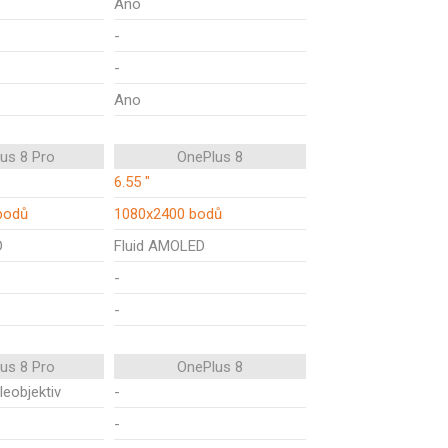
Ano
-
-
Ano
us 8 Pro
OnePlus 8
6.55 "
bodů
1080x2400 bodů
D
Fluid AMOLED
-
-
us 8 Pro
OnePlus 8
leobjektiv
-
-