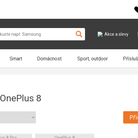
Akce a slevy
Smart
Domácnost
Sport, outdoor
Příslu
 OnePlus 8
Při
us 8 Pro
OnePlus 8