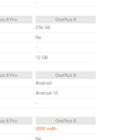
-
us 8 Pro
OnePlus 8
256 GB
Ne
-
12 GB
us 8 Pro
OnePlus 8
Android
Android 10
-
us 8 Pro
OnePlus 8
4300 mAh
Ne