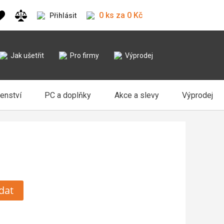
0 ks za 0 Kč
Přihlásit
Jak ušetřit
Pro firmy
Výprodej
šenství
PC a doplňky
Akce a slevy
Výprodej
dat