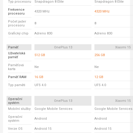
Typ procesoru
Snapdragon 8 Elite
Snapdragon 8 Elite
Frekvence
4320 MHz
4320 MHz
procesoru
Počet jader
8
8
procesoru
Grafický chip
Adreno 830
Adreno 830
Paměť
OnePlus 13
Xiaomi 15
Uživatelská
512 GB
256 GB
paměť
Paměťová
Ne
Ne
karta
Paměť RAM
16 GB
12 GB
Typ paměti
UFS 4.0
UFS 4.0
Operační
OnePlus 13
Xiaomi 15
systém
Mobilní služby
Google Mobile Services
Google Mobile Services
Operační
Android
Android
systém
Verze OS
Android 15
Android 15