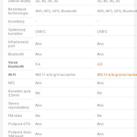
Datové služby
5G, 4G, 3G, 2G
5G, 4G, 3G, 2G
Bezdrátové
WiFi, NFC, GPS, Bluetooth
WiFi, NFC, GPS, Bluetoot
technologie
Konektory
-
-
Systémový
USB-C
USB-C
konektor
Infračervený
Ano
Ano
port
Bluetooth
Ano
Ano
Verze
5.4
6.0
bluetooth
Wi-Fi
802.11 a/b/g/n/ac/ax/be
802.11 a/b/g/n/ac/ax/b
NFC
Ano
Ano
Konektor jack
Ne
Ne
3,5mm
Stereo
Ano
Ano
reproduktory
FM rádio
Ne
Ne
Podpora OTG
Ano
Ano
Podpora dvou
Ano
Ano
SIM karet