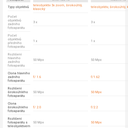
teleobjektiv 3x zoom, širokoúhlý,
Typy objektivů
teleobjektiv, širokoúhlý, 
klasický
Počet
objektivů
3 x
3 x
zadního
fotoaparátu
Počet
objektivů
1 x
1 x
předního
fotoaparátu
Rozlišení
hlavního
50 Mpx
50 Mpx
zadního
fotoaparátu
Clona hlavního
zadního
f/ 1.6
f/1.62
fotoaparátu
Rozlišení
širokoúhlého
50 Mpx
50 Mpx
fotoaparátu
Clona
širokoúhlého
f/ 2.0
f/2.2
fotoaparátu
Rozlišení
fotoaparátu s
50 Mpx
50 Mpx
teleobjektivem