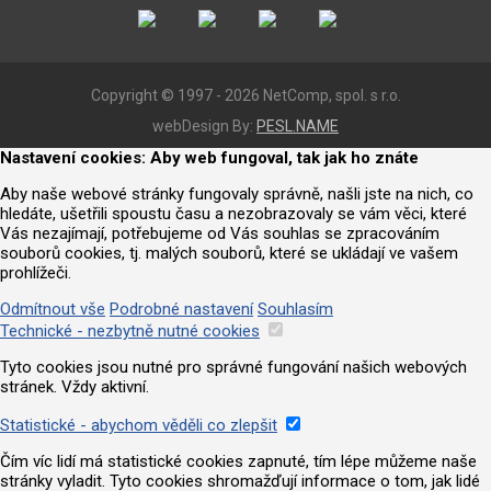
Copyright © 1997 - 2026 NetComp, spol. s r.o.
webDesign By:
PESL.NAME
Nastavení cookies: Aby web fungoval, tak jak ho znáte
Aby naše webové stránky fungovaly správně, našli jste na nich, co
hledáte, ušetřili spoustu času a nezobrazovaly se vám věci, které
Vás nezajímají, potřebujeme od Vás souhlas se zpracováním
souborů cookies, tj. malých souborů, které se ukládají ve vašem
prohlížeči.
Odmítnout vše
Podrobné nastavení
Souhlasím
Technické - nezbytně nutné cookies
Tyto cookies jsou nutné pro správné fungování našich webových
stránek. Vždy aktivní.
Statistické - abychom věděli co zlepšit
Čím víc lidí má statistické cookies zapnuté, tím lépe můžeme naše
stránky vyladit. Tyto cookies shromažďují informace o tom, jak lidé