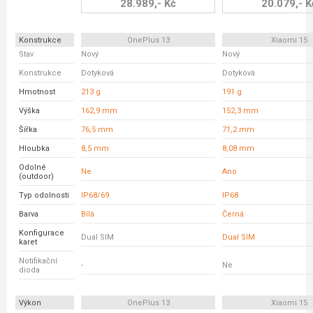
28.989,- Kč
20.079,- K
Konstrukce
OnePlus 13
Xiaomi 15
Stav
Nový
Nový
Konstrukce
Dotyková
Dotyková
Hmotnost
213 g
191 g
Výška
162,9 mm
152,3 mm
Šířka
76,5 mm
71,2 mm
Hloubka
8,5 mm
8,08 mm
Odolné
Ne
Ano
(outdoor)
Typ odolnosti
IP68/69
IP68
Barva
Bílá
Černá
Konfigurace
Dual SIM
Dual SIM
karet
Notifikační
-
Ne
dioda
Výkon
OnePlus 13
Xiaomi 15