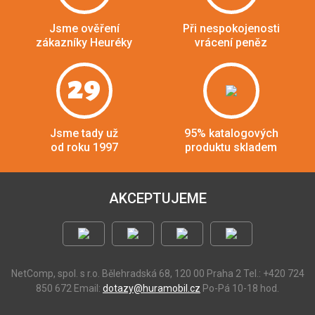
Jsme ověření
Při nespokojenosti
zákazníky Heuréky
vrácení peněz
29
Jsme tady už
95% katalogových
od roku 1997
produktu skladem
AKCEPTUJEME
NetComp, spol. s r.o.
Bělehradská 68, 120 00 Praha 2
Tel.: +420 724
850 672
Email:
dotazy@huramobil.cz
Po-Pá 10-18 hod.