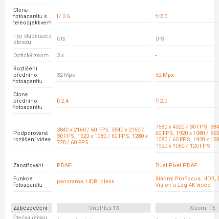
Clona
fotoaparátu s
f/ 2.6
f/2.0
teleobjektivem
Typ stabilizace
OIS
OIS
obrazu
Optický zoom
3 x
-
Rozlišení
předního
32 Mpx
32 Mpx
fotoaparátu
Clona
předního
f/2.4
f/2.0
fotoaparátu
7680 x 4320 / 30 FPS, 384
3840 x 2160 / 60 FPS, 3840 x 2160 /
Podporovaná
60 FPS, 1920 x 1080 / 960
30 FPS, 1920 x 1080 / 60 FPS, 1280 x
rozlišení videa
1080 / 60 FPS, 1920 x 108
720 / 60 FPS
1920 x 1080 / 120 FPS
Zaostřování
PDAF
Dual Pixel PDAF
Funkce
Xiaomi ProFocus, HDR, 
panorama, HDR, blesk
fotoaparátu
Vision a Log 4K video
Zabezpečení
OnePlus 13
Xiaomi 15
Čtečka otisku