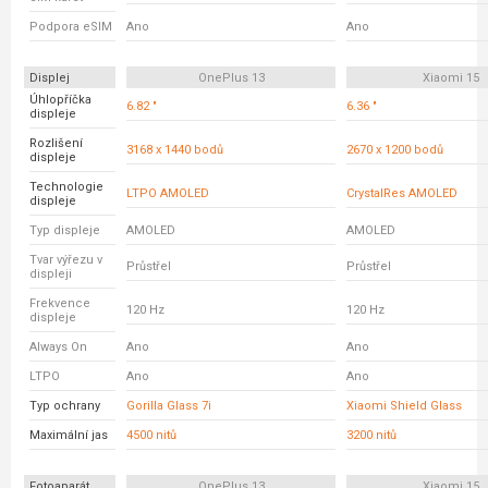
Podpora eSIM
Ano
Ano
Displej
OnePlus 13
Xiaomi 15
Úhlopříčka
6.82 "
6.36 "
displeje
Rozlišení
3168 x 1440 bodů
2670 x 1200 bodů
displeje
Technologie
LTPO AMOLED
CrystalRes AMOLED
displeje
Typ displeje
AMOLED
AMOLED
Tvar výřezu v
Průstřel
Průstřel
displeji
Frekvence
120 Hz
120 Hz
displeje
Always On
Ano
Ano
LTPO
Ano
Ano
Typ ochrany
Gorilla Glass 7i
Xiaomi Shield Glass
Maximální jas
4500 nitů
3200 nitů
Fotoaparát
OnePlus 13
Xiaomi 15