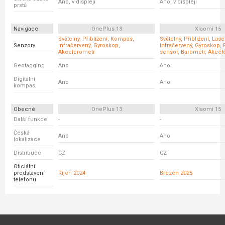
Ano, v displeji
Ano, v displeji
prstů
Navigace
OnePlus 13
Xiaomi 15
Světelný, Přiblížení, Kompas,
Světelný, Přiblížení, Las
Senzory
Infračervený, Gyroskop,
Infračervený, Gyroskop, 
Akcelerometr
sensor, Barometr, Akcel
Geotagging
Ano
Ano
Digitální
Ano
Ano
kompas
Obecné
OnePlus 13
Xiaomi 15
Další funkce
-
-
Česká
Ano
Ano
lokalizace
Distribuce
CZ
CZ
Oficiální
představení
Říjen 2024
Březen 2025
telefonu