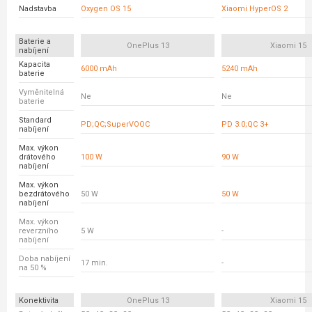
Nadstavba
Oxygen OS 15
Xiaomi HyperOS 2
Baterie a
OnePlus 13
Xiaomi 15
nabíjení
Kapacita
6000 mAh
5240 mAh
baterie
Vyměnitelná
Ne
Ne
baterie
Standard
PD;QC;SuperVOOC
PD 3.0;QC 3+
nabíjení
Max. výkon
drátového
100 W
90 W
nabíjení
Max. výkon
bezdrátového
50 W
50 W
nabíjení
Max. výkon
reverzního
5 W
-
nabíjení
Doba nabíjení
17 min.
-
na 50 %
Konektivita
OnePlus 13
Xiaomi 15