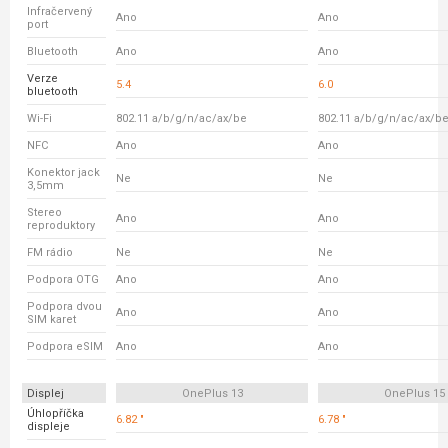
Infračervený
Ano
Ano
port
Bluetooth
Ano
Ano
Verze
5.4
6.0
bluetooth
Wi-Fi
802.11 a/b/g/n/ac/ax/be
802.11 a/b/g/n/ac/ax/b
NFC
Ano
Ano
Konektor jack
Ne
Ne
3,5mm
Stereo
Ano
Ano
reproduktory
FM rádio
Ne
Ne
Podpora OTG
Ano
Ano
Podpora dvou
Ano
Ano
SIM karet
Podpora eSIM
Ano
Ano
Displej
OnePlus 13
OnePlus 15
Úhlopříčka
6.82 "
6.78 "
displeje