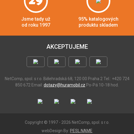
29
Jsme tady už
95% katalogových
od roku 1997
produktu skladem
AKCEPTUJEME
NetComp, spol. s r.o.
Bělehradská 68, 120 00 Praha 2
Tel.: +420 724
850 672
Email:
dotazy@huramobil.cz
Po-Pá 10-18 hod.
Copyright © 1997 - 2026 NetComp, spol. s r.o.
webDesign By:
PESL.NAME