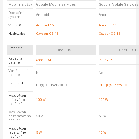
Mobilní služby
Google Mobile Services
Google Mobile Services
Operační
Android
Android
systém
Verze OS
Android 15
Android 16
Nadstavba
Oxygen OS 15
OxygenOS 16
Baterie a
OnePlus 13
OnePlus 15
nabíjení
Kapacita
6000 mAh
7300 mAh
baterie
Vyměnitelná
Ne
Ne
baterie
Standard
PD;QC;SuperVOOC
PD;QC;SuperVOOC
nabíjení
Max. výkon
drátového
100 W
120 W
nabíjení
Max. výkon
bezdrátového
50 W
50 W
nabíjení
Max. výkon
reverzního
5 W
10 W
nabíjení