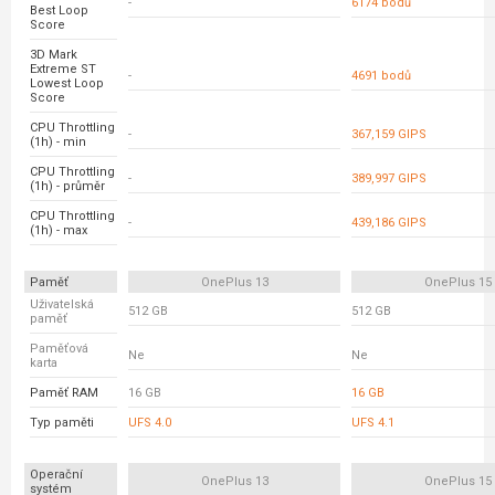
-
6174 bodů
Best Loop
Score
3D Mark
Extreme ST
-
4691 bodů
Lowest Loop
Score
CPU Throttling
-
367,159 GIPS
(1h) - min
CPU Throttling
-
389,997 GIPS
(1h) - průměr
CPU Throttling
-
439,186 GIPS
(1h) - max
Paměť
OnePlus 13
OnePlus 15
Uživatelská
512 GB
512 GB
paměť
Paměťová
Ne
Ne
karta
Paměť RAM
16 GB
16 GB
Typ paměti
UFS 4.0
UFS 4.1
Operační
OnePlus 13
OnePlus 15
systém