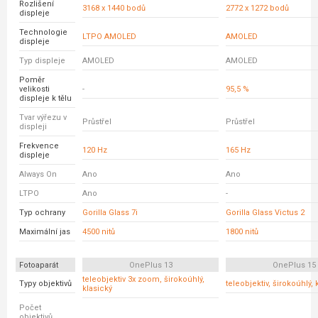
Rozlišení
3168 x 1440 bodů
2772 x 1272 bodů
displeje
Technologie
LTPO AMOLED
AMOLED
displeje
Typ displeje
AMOLED
AMOLED
Poměr
velikosti
-
95,5 %
displeje k tělu
Tvar výřezu v
Průstřel
Průstřel
displeji
Frekvence
120 Hz
165 Hz
displeje
Always On
Ano
Ano
LTPO
Ano
-
Typ ochrany
Gorilla Glass 7i
Gorilla Glass Victus 2
Maximální jas
4500 nitů
1800 nitů
Fotoaparát
OnePlus 13
OnePlus 15
teleobjektiv 3x zoom, širokoúhlý,
Typy objektivů
teleobjektiv, širokoúhlý, 
klasický
Počet
objektivů