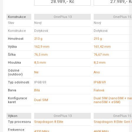
28.989,- Kč
27.989,- K
Konstrukce
OnePlus 13
OnePlus 15
Stav
Nový
Nový
Konstrukce
Dotyková
Dotyková
Hmotnost
213 g
215 g
Výška
162,9 mm
161,42 mm
Šířka
76,5 mm
76,67 mm
Hloubka
8,5 mm
8,2 mm
Odolné
Ne
Ano
(outdoor)
Typ odolnosti
IP68/69
IP68/69
Barva
Bílá
Fialová
Konfigurace
Dual SIM (nanoSIM + na
Dual SIM
karet
nanoSIM + eSIM)
Výkon
OnePlus 13
OnePlus 15
Typ procesoru
Snapdragon 8 Elite
Snapdragon 8 Elite Gen 
Frekvence
4320 MHz
4608 MHz