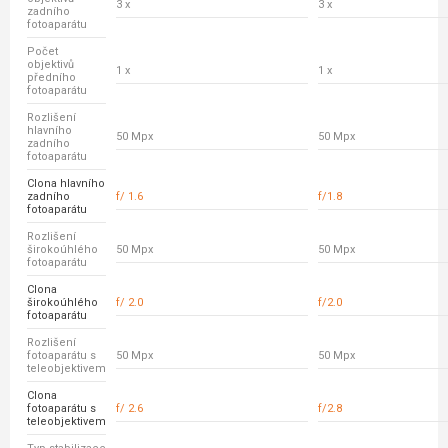
3 x
3 x
zadního
fotoaparátu
Počet
objektivů
1 x
1 x
předního
fotoaparátu
Rozlišení
hlavního
50 Mpx
50 Mpx
zadního
fotoaparátu
Clona hlavního
zadního
f/ 1.6
f/1.8
fotoaparátu
Rozlišení
širokoúhlého
50 Mpx
50 Mpx
fotoaparátu
Clona
širokoúhlého
f/ 2.0
f/2.0
fotoaparátu
Rozlišení
fotoaparátu s
50 Mpx
50 Mpx
teleobjektivem
Clona
fotoaparátu s
f/ 2.6
f/2.8
teleobjektivem