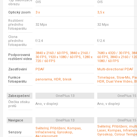
Typ stabilizace
OIS
OIS
obrazu
Optický zoom
3 x
3,5 x
Rozlišení
předního
32 Mpx
32 Mpx
fotoaparátu
Clona
předního
f/2.4
f/2.4
fotoaparátu
3840 x 2160 / 60 FPS, 3840 x 2160 /
7680 x 4320 / 30 FPS, 384
Podporovaná
30 FPS, 1920 x 1080 / 60 FPS, 1280 x
60 FPS, 3840 x 2160 / 120
rozlišení videa
720 / 60 FPS
1080 / 60 FPS
Zaostřování
PDAF
Multi-directional PDAF
Funkce
Timelapse, Slow-Mo, P
panorama, HDR, blesk
fotoaparátu
HDR, Dual View Video, B
Zabezpečení
OnePlus 13
OnePlus 15
Čtečka otisku
Ano, v displeji
Ano, v displeji
prstů
Navigace
OnePlus 13
OnePlus 15
Světelný, Přiblížení, mult
Světelný, Přiblížení, Kompas,
Laser, Kompas, Infračerv
Senzory
Infračervený, Gyroskop,
Gyroskop, Colour Tempe
Akcelerometr