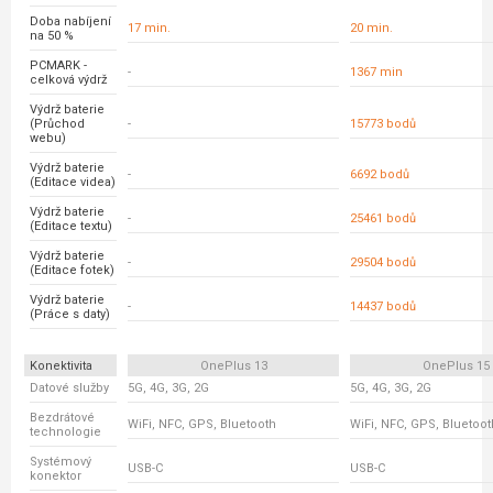
Doba nabíjení
17 min.
20 min.
na 50 %
PCMARK -
-
1367 min
celková výdrž
Výdrž baterie
(Průchod
-
15773 bodů
webu)
Výdrž baterie
-
6692 bodů
(Editace videa)
Výdrž baterie
-
25461 bodů
(Editace textu)
Výdrž baterie
-
29504 bodů
(Editace fotek)
Výdrž baterie
-
14437 bodů
(Práce s daty)
Konektivita
OnePlus 13
OnePlus 15
Datové služby
5G, 4G, 3G, 2G
5G, 4G, 3G, 2G
Bezdrátové
WiFi, NFC, GPS, Bluetooth
WiFi, NFC, GPS, Bluetoot
technologie
Systémový
USB-C
USB-C
konektor