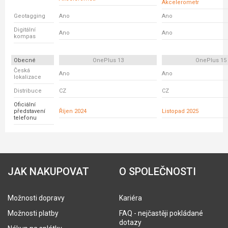
Akcelerometr
Geotagging
Ano
Ano
Digitální
Ano
Ano
kompas
Obecné
OnePlus 13
OnePlus 15
Česká
Ano
Ano
lokalizace
Distribuce
CZ
CZ
Oficiální
představení
Říjen 2024
Listopad 2025
telefonu
JAK NAKUPOVAT
O SPOLEČNOSTI
Možnosti dopravy
Kariéra
Možnosti platby
FAQ - nejčastěji pokládané
dotazy