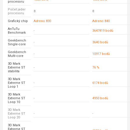
procesoru
Počet jader
8
8
procesoru
Grafický chip
Adreno 830
Adreno 840
AnTuTu
-
3647819 bodů
Benchmark
Geekbench
-
3640 bodů
Single-core
Geekbench
-
10917 bodů
Multi-core
3D Mark
Extreme ST
-
76 %
stabilita
3D Mark
Extreme ST
-
6174 bodů
Loop 1
3D Mark
Extreme ST
-
4950 bodů
Loop 10
3D Mark
Extreme ST
-
-
Loop 20
3D Mark
Extreme ST