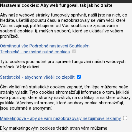
Nastavení cookies: Aby web fungoval, tak jak ho znáte
Aby naše webové stránky fungovaly správně, našli jste na nich, co
hledáte, ušetřili spoustu času a nezobrazovaly se vám věci, které
Vás nezajímají, potřebujeme od Vás souhlas se zpracováním
souborů cookies, tj. malých souborů, které se ukládají ve vašem
prohlížeči.
Odmítnout vše
Podrobné nastavení
Souhlasím
Technické - nezbytně nutné cookies
Tyto cookies jsou nutné pro správné fungování našich webových
stránek. Vždy aktivní.
Statistické - abychom věděli co zlepšit
Čím víc lidí má statistické cookies zapnuté, tím lépe můžeme naše
stránky vyladit. Tyto cookies shromažďují informace o tom, jak lidé
web používají, které stránky navštívili, na co klikají. a na které odkazy
jsi klikla. Všechny informace, které soubory cookie shromažďují,
jsou souhrnné a anonymní.
Marketingové - aby se vám nezobrazovaly nezajímavé reklamy
Díky marketingovým cookies třetích stran vám můžeme