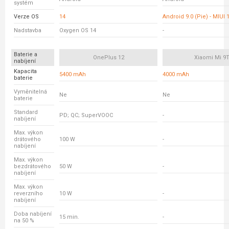
systém
Verze OS
14
Android 9.0 (Pie) - MIUI 
Nadstavba
Oxygen OS 14
-
Baterie a
OnePlus 12
Xiaomi Mi 9
nabíjení
Kapacita
5400 mAh
4000 mAh
baterie
Vyměnitelná
Ne
Ne
baterie
Standard
PD; QC; SuperVOOC
-
nabíjení
Max. výkon
drátového
100 W
-
nabíjení
Max. výkon
bezdrátového
50 W
-
nabíjení
Max. výkon
reverzního
10 W
-
nabíjení
Doba nabíjení
15 min.
-
na 50 %