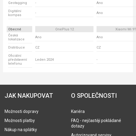
Geotagging
-
Ano
Digitální
-
Ano
kompas
Obecné
OnePlus 12
Xiaomi Mi 9
Česká
Ano
Ano
lokalizace
Distribuce
CZ
CZ
Oficiální
představení
Leden 2024
-
telefonu
JAK NAKUPOVAT
O SPOLEČNOSTI
Možnosti dopravy
Kariéra
Možnosti platby
FAQ - nejčastěji pokládané
dotazy
Nákup na splátky
Autorizované servisy