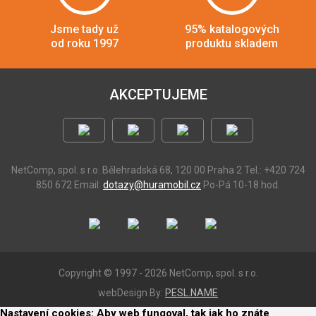
Jsme tady už
95% katalogových
od roku 1997
produktu skladem
AKCEPTUJEME
NetComp, spol. s r.o.
Bělehradská 68, 120 00 Praha 2
Tel.: +420 724
850 672
Email:
dotazy@huramobil.cz
Po-Pá 10-18 hod.
Copyright © 1997 - 2026 NetComp, spol. s r.o.
webDesign By:
PESL.NAME
Nastavení cookies: Aby web fungoval, tak jak ho znáte