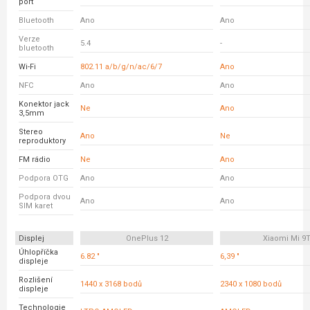
port
Bluetooth
Ano
Ano
Verze
5.4
-
bluetooth
Wi-Fi
802.11 a/b/g/n/ac/6/7
Ano
NFC
Ano
Ano
Konektor jack
Ne
Ano
3,5mm
Stereo
Ano
Ne
reproduktory
FM rádio
Ne
Ano
Podpora OTG
Ano
Ano
Podpora dvou
Ano
Ano
SIM karet
Displej
OnePlus 12
Xiaomi Mi 9
Úhlopříčka
6.82 "
6,39 "
displeje
Rozlišení
1440 x 3168 bodů
2340 x 1080 bodů
displeje
Technologie