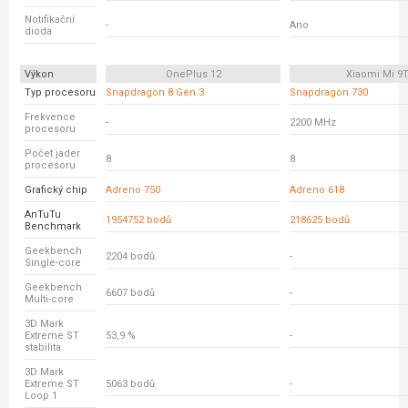
Notifikační
-
Ano
dioda
Výkon
OnePlus 12
Xiaomi Mi 9
Typ procesoru
Snapdragon 8 Gen 3
Snapdragon 730
Frekvence
-
2200 MHz
procesoru
Počet jader
8
8
procesoru
Grafický chip
Adreno 750
Adreno 618
AnTuTu
1954752 bodů
218625 bodů
Benchmark
Geekbench
2204 bodů
-
Single-core
Geekbench
6607 bodů
-
Multi-core
3D Mark
Extreme ST
53,9 %
-
stabilita
3D Mark
Extreme ST
5063 bodů
-
Loop 1