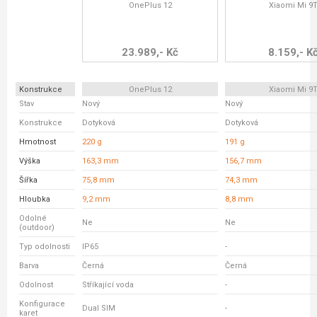
OnePlus 12
Xiaomi Mi 9
23.989,- Kč
8.159,- K
Konstrukce
OnePlus 12
Xiaomi Mi 9
Stav
Nový
Nový
Konstrukce
Dotyková
Dotyková
Hmotnost
220 g
191 g
Výška
163,3 mm
156,7 mm
Šířka
75,8 mm
74,3 mm
Hloubka
9,2 mm
8,8 mm
Odolné
Ne
Ne
(outdoor)
Typ odolnosti
IP65
-
Barva
Černá
Černá
Odolnost
Stříkající voda
-
Konfigurace
Dual SIM
-
karet