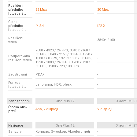
Rozlišení
předního
32 Mpx
20 Mpx
fotoaparátu
Clona
předního
f/ 2.4
f/2.2
fotoaparátu
Rozlišení
-
3840× 2160
videa
7680 x 4320 / 24 FPS, 3840 x 2160 /
60 FPS, 3840 x 2160 / 30 FPS, 1920 x
Podporovaná
1080 / 60 FPS, 1920 x 1080 / 30 FPS,
-
rozlišení videa
1920 x 1080 / 240 FPS, 1280 x 720 /
60 FPS, 1280 x 720 / 30 FPS
Zaostřování
PDAF
-
Funkce
panorama, HDR, blesk
-
fotoaparátu
Zabezpečení
OnePlus 12
Xiaomi Mi 9
Čtečka otisku
Ano, v displeji
V displeji
prstů
Navigace
OnePlus 12
Xiaomi Mi 9
Senzory
Kompas, Gyroskop, Akcelerometr
-