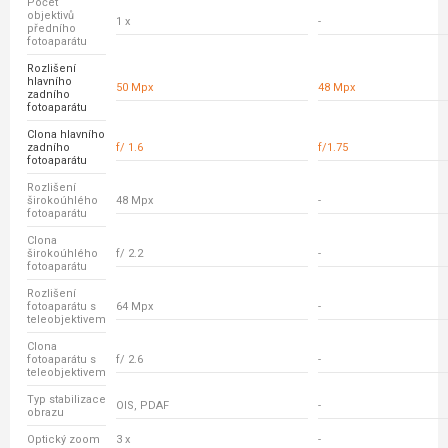
Počet
objektivů
1 x
-
předního
fotoaparátu
Rozlišení
hlavního
50 Mpx
48 Mpx
zadního
fotoaparátu
Clona hlavního
zadního
f/ 1.6
f/1.75
fotoaparátu
Rozlišení
širokoúhlého
48 Mpx
-
fotoaparátu
Clona
širokoúhlého
f/ 2.2
-
fotoaparátu
Rozlišení
fotoaparátu s
64 Mpx
-
teleobjektivem
Clona
fotoaparátu s
f/ 2.6
-
teleobjektivem
Typ stabilizace
OIS, PDAF
-
obrazu
Optický zoom
3 x
-