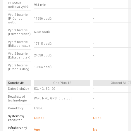
PCMARK -
961 min
-
celková výdrž
Výdrž baterie
(Průchod
11356 bodů
-
webu)
Výdrž baterie
6078 bodů
-
(Editace videa)
Výdrž baterie
17615 bodů
-
(Editace textu)
Výdrž baterie
24038 bodů
-
(Editace fotek)
Výdrž baterie
13804 bodů
-
(Práce s daty)
Konektivita
OnePlus 12
Xiaomi Mi 9
Datové služby
5G, 4G, 3G, 2G
-
Bezdrátové
WiFi, NFC, GPS, Bluetooth
-
technologie
Konektory
USB-C
-
Systémový
USB-C;
USB-C
konektor
Infračervený
Ano
Ne