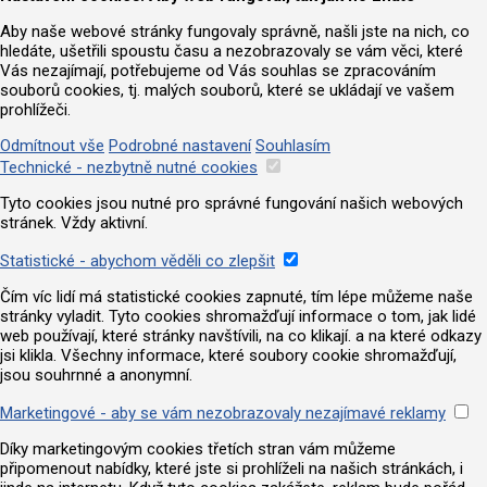
Aby naše webové stránky fungovaly správně, našli jste na nich, co
hledáte, ušetřili spoustu času a nezobrazovaly se vám věci, které
Vás nezajímají, potřebujeme od Vás souhlas se zpracováním
souborů cookies, tj. malých souborů, které se ukládají ve vašem
prohlížeči.
Odmítnout vše
Podrobné nastavení
Souhlasím
Technické - nezbytně nutné cookies
Tyto cookies jsou nutné pro správné fungování našich webových
stránek. Vždy aktivní.
Statistické - abychom věděli co zlepšit
Čím víc lidí má statistické cookies zapnuté, tím lépe můžeme naše
stránky vyladit. Tyto cookies shromažďují informace o tom, jak lidé
web používají, které stránky navštívili, na co klikají. a na které odkazy
jsi klikla. Všechny informace, které soubory cookie shromažďují,
jsou souhrnné a anonymní.
Marketingové - aby se vám nezobrazovaly nezajímavé reklamy
Díky marketingovým cookies třetích stran vám můžeme
připomenout nabídky, které jste si prohlíželi na našich stránkách, i