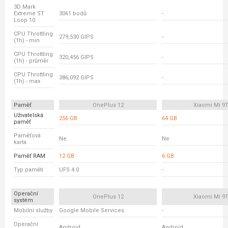
3D Mark
Extreme ST
3061 bodů
-
Loop 10
CPU Throttling
279,530 GIPS
-
(1h) - min
CPU Throttling
320,456 GIPS
-
(1h) - průměr
CPU Throttling
386,092 GIPS
-
(1h) - max
Paměť
OnePlus 12
Xiaomi Mi 9
Uživatelská
256 GB
64 GB
paměť
Paměťová
Ne
Ne
karta
Paměť RAM
12 GB
6 GB
Typ paměti
UFS 4.0
-
Operační
OnePlus 12
Xiaomi Mi 9
systém
Mobilní služby
Google Mobile Services
-
Operační
Android
Android