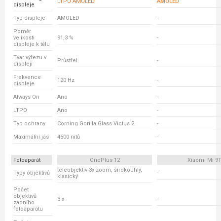
LTPO AMOLED
AMOLED
displeje
Typ displeje
AMOLED
-
Poměr
velikosti
91,3 %
-
displeje k tělu
Tvar výřezu v
Průstřel
-
displeji
Frekvence
120 Hz
-
displeje
Always On
Ano
-
LTPO
Ano
-
Typ ochrany
Corning Gorilla Glass Victus 2
-
Maximální jas
4500 nitů
-
Fotoaparát
OnePlus 12
Xiaomi Mi 9
teleobjektiv 3x zoom, širokoúhlý,
Typy objektivů
-
klasický
Počet
objektivů
3 x
-
zadního
fotoaparátu