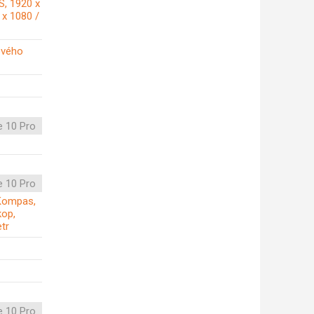
S, 1920 x
 x 1080 /
ového
e 10 Pro
e 10 Pro
, Kompas,
kop,
tr
e 10 Pro