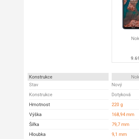
Nok
9.6
Konstrukce
Nok
Stav
Nový
Konstrukce
Dotyková
Hmotnost
220 g
Výška
168,94 mm
Šířka
79,7 mm
Hloubka
9,1 mm