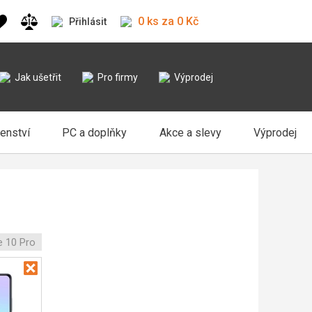
0 ks za 0 Kč
Přihlásit
Jak ušetřit
Pro firmy
Výprodej
šenství
PC a doplňky
Akce a slevy
Výprodej
e 10 Pro