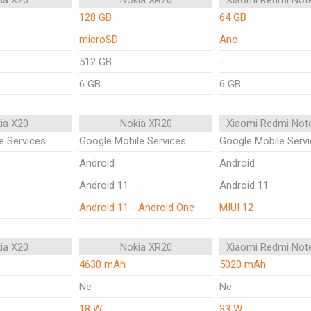
ia X20
Nokia XR20
Xiaomi Redmi Not
128 GB
64 GB
microSD
Ano
512 GB
-
6 GB
6 GB
ia X20
Nokia XR20
Xiaomi Redmi Not
e Services
Google Mobile Services
Google Mobile Serv
Android
Android
Android 11
Android 11
Android 11 - Android One
MIUI 12
ia X20
Nokia XR20
Xiaomi Redmi Not
4630 mAh
5020 mAh
Ne
Ne
18 W
33 W