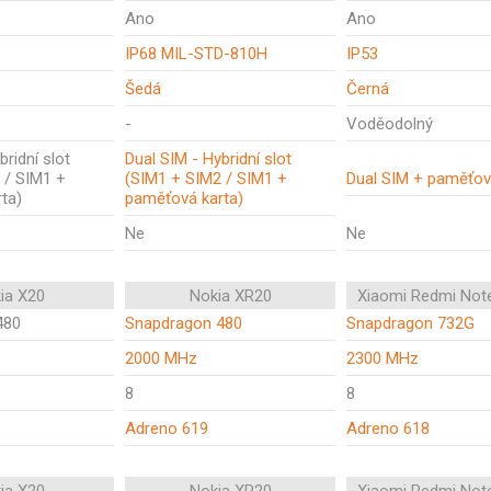
Ano
Ano
IP68 MIL-STD-810H
IP53
Šedá
Černá
-
Voděodolný
bridní slot
Dual SIM - Hybridní slot
 / SIM1 +
(SIM1 + SIM2 / SIM1 +
Dual SIM + paměťov
ta)
paměťová karta)
Ne
Ne
ia X20
Nokia XR20
Xiaomi Redmi Not
480
Snapdragon 480
Snapdragon 732G
2000 MHz
2300 MHz
8
8
Adreno 619
Adreno 618