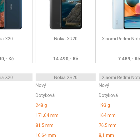
ia X20
Nokia XR20
Xiaomi Redmi Not
90,- Kč
14.490,- Kč
7.489,- Kč
ia X20
Nokia XR20
Xiaomi Redmi Not
Nový
Nový
Dotyková
Dotyková
248 g
193 g
171,64 mm
164 mm
81,5 mm
76,5 mm
10,64 mm
8,1 mm