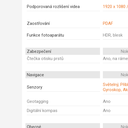
Podporovaná rozlišení videa
1920 x 1080 
Zaostřování
PDAF
Funkce fotoaparátu
HDR, blesk
Zabezpečení
Nok
Čtečka otisku prstů
Ano, na rám
Navigace
Nok
Světelný, Při
Senzory
Gyroskop, Ak
Geotagging
Ano
Digitální kompas
Ano
Obecné
Nok