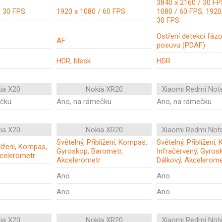
3840 x 2160 / 30 FP
/ 30 FPS
1920 x 1080 / 60 FPS
1080 / 60 FPS, 1920
30 FPS
Ostření detekcí fáz
AF
posuvu (PDAF)
HDR, blesk
HDR
ia X20
Nokia XR20
Xiaomi Redmi Not
ečku
Ano, na rámečku
Ano, na rámečku
ia X20
Nokia XR20
Xiaomi Redmi Not
Světelný, Přiblížení, Kompas,
Světelný, Přiblížení
blížení, Kompas,
Gyroskop, Barometr,
Infračervený, Gyros
celerometr
Akcelerometr
Dálkový, Akcelerome
Ano
Ano
Ano
Ano
ia X20
Nokia XR20
Xiaomi Redmi Not