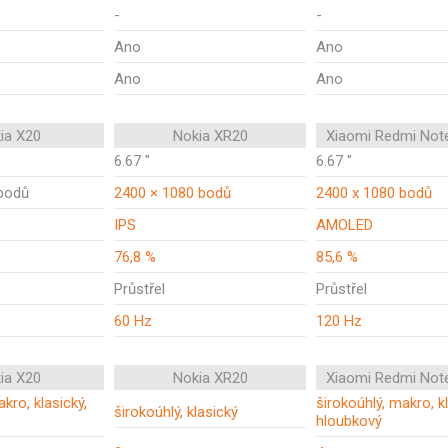
-
-
Ano
Ano
Ano
Ano
ia X20
Nokia XR20
Xiaomi Redmi Not
6.67 "
6.67 "
bodů
2400 × 1080 bodů
2400 x 1080 bodů
IPS
AMOLED
76,8 %
85,6 %
Průstřel
Průstřel
60 Hz
120 Hz
ia X20
Nokia XR20
Xiaomi Redmi Not
kro, klasický,
širokoúhlý, makro, kl
širokoúhlý, klasický
hloubkový