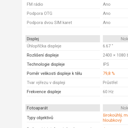
FM rádio
Ano
Podpora OTG
Ano
Podpora dvou SIM karet
Ano
Displej
Nok
Úhlopříčka displeje
6.67 "
Rozlišení displeje
2400 × 1080 
Technologie displeje
IPS
Poměr velikosti displeje k tělu
79,8 %
Tvar výřezu v displeji
Průstřel
Frekvence displeje
60 Hz
Fotoaparát
Nok
širokoúhlý, ma
Typy objektivů
hloubkový