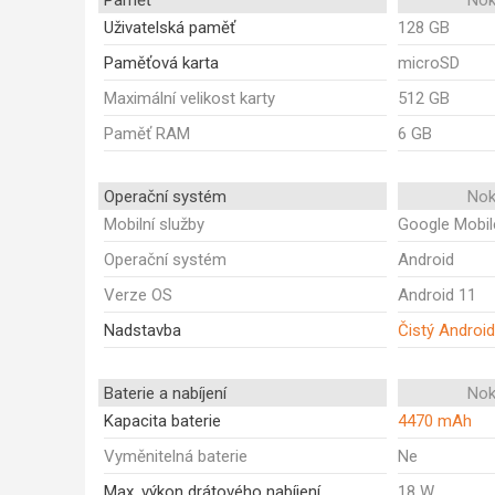
Paměť
Nok
Uživatelská paměť
128 GB
Paměťová karta
microSD
Maximální velikost karty
512 GB
Paměť RAM
6 GB
Operační systém
Nok
Mobilní služby
Google Mobil
Operační systém
Android
Verze OS
Android 11
Nadstavba
Čistý Android
Baterie a nabíjení
Nok
Kapacita baterie
4470 mAh
Vyměnitelná baterie
Ne
Max. výkon drátového nabíjení
18 W