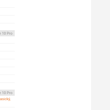
e 10 Pro
e 10 Pro
asický,