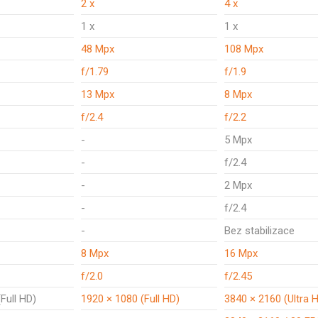
2 x
4 x
1 x
1 x
48 Mpx
108 Mpx
f/1.79
f/1.9
13 Mpx
8 Mpx
f/2.4
f/2.2
-
5 Mpx
-
f/2.4
-
2 Mpx
-
f/2.4
-
Bez stabilizace
8 Mpx
16 Mpx
f/2.0
f/2.45
Full HD)
1920 × 1080 (Full HD)
3840 × 2160 (Ultra 