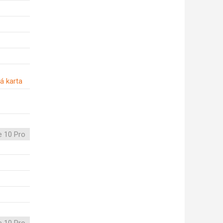
á karta
e 10 Pro