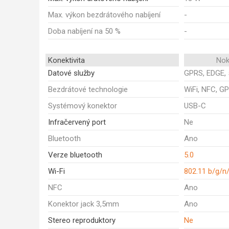
Max. výkon bezdrátového nabíjení
-
Doba nabíjení na 50 %
-
Konektivita
Nok
Datové služby
GPRS, EDGE, 
Bezdrátové technologie
WiFi, NFC, GP
Systémový konektor
USB-C
Infračervený port
Ne
Bluetooth
Ano
Verze bluetooth
5.0
Wi-Fi
802.11 b/g/n
NFC
Ano
Konektor jack 3,5mm
Ano
Stereo reproduktory
Ne