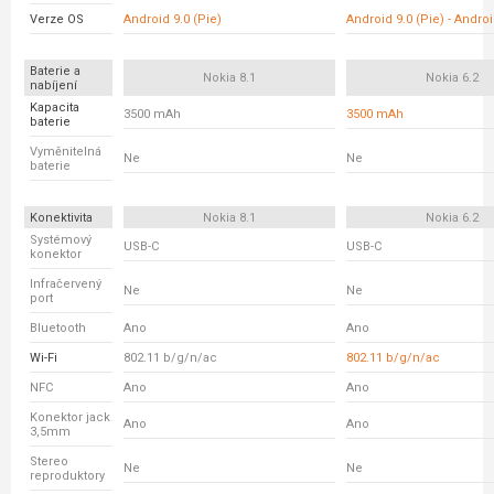
Verze OS
Android 9.0 (Pie)
Android 9.0 (Pie) - Andro
Baterie a
Nokia 8.1
Nokia 6.2
nabíjení
Kapacita
3500 mAh
3500 mAh
baterie
Vyměnitelná
Ne
Ne
baterie
Konektivita
Nokia 8.1
Nokia 6.2
Systémový
USB-C
USB-C
konektor
Infračervený
Ne
Ne
port
Bluetooth
Ano
Ano
Wi-Fi
802.11 b/g/n/ac
802.11 b/g/n/ac
NFC
Ano
Ano
Konektor jack
Ano
Ano
3,5mm
Stereo
Ne
Ne
reproduktory