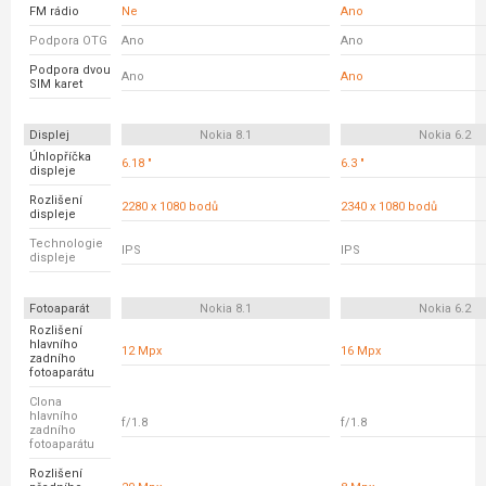
FM rádio
Ne
Ano
Podpora OTG
Ano
Ano
Podpora dvou
Ano
Ano
SIM karet
Displej
Nokia 8.1
Nokia 6.2
Úhlopříčka
6.18 "
6.3 "
displeje
Rozlišení
2280 x 1080 bodů
2340 x 1080 bodů
displeje
Technologie
IPS
IPS
displeje
Fotoaparát
Nokia 8.1
Nokia 6.2
Rozlišení
hlavního
12 Mpx
16 Mpx
zadního
fotoaparátu
Clona
hlavního
f/1.8
f/1.8
zadního
fotoaparátu
Rozlišení