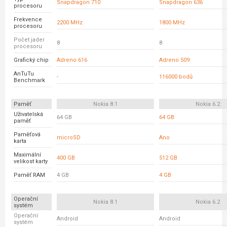
Snapdragon 710
Snapdragon 636
procesoru
Frekvence
2200 MHz
1800 MHz
procesoru
Počet jader
8
8
procesoru
Grafický chip
Adreno 616
Adreno 509
AnTuTu
-
116000 bodů
Benchmark
Paměť
Nokia 8.1
Nokia 6.2
Uživatelská
64 GB
64 GB
paměť
Paměťová
microSD
Ano
karta
Maximální
400 GB
512 GB
velikost karty
Paměť RAM
4 GB
4 GB
Operační
Nokia 8.1
Nokia 6.2
systém
Operační
Android
Android
systém