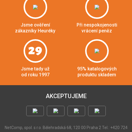
Jsme ověření
Při nespokojenosti
zákazníky Heuréky
vrácení peněz
29
Jsme tady už
95% katalogových
od roku 1997
produktu skladem
AKCEPTUJEME
NetComp, spol. s r.o.
Bělehradská 68, 120 00 Praha 2
Tel.: +420 724