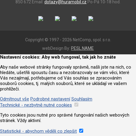
850 672
Email:
dotazy@huramobil.cz
Po-Pá 10-18 hod.
Copyright © 1997 - 2026 NetComp, spol. s r.o.
webDesign By:
PESL.NAME
Nastavení cookies: Aby web fungoval, tak jak ho znáte
Aby naše webové stránky fungovaly správně, našli jste na nich, co
hledáte, ušetřili spoustu času a nezobrazovaly se vám věci, které
Vás nezajímají, potřebujeme od Vás souhlas se zpracováním
souborů cookies, tj. malých souborů, které se ukládají ve vašem
prohlížeči.
Odmítnout vše
Podrobné nastavení
Souhlasím
Technické - nezbytně nutné cookies
Tyto cookies jsou nutné pro správné fungování našich webových
stránek. Vždy aktivní.
Statistické - abychom věděli co zlepšit