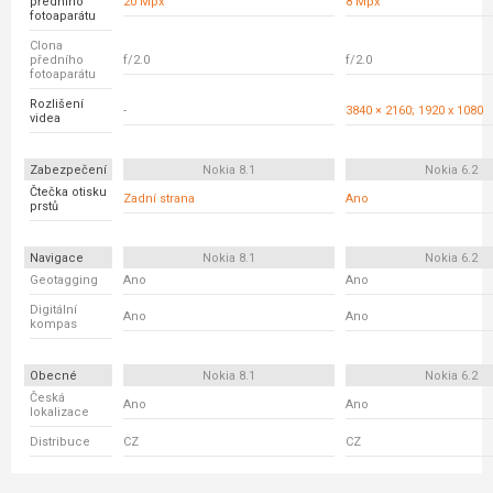
předního
20 Mpx
8 Mpx
fotoaparátu
Clona
předního
f/2.0
f/2.0
fotoaparátu
Rozlišení
-
3840 × 2160; 1920 x 1080
videa
Zabezpečení
Nokia 8.1
Nokia 6.2
Čtečka otisku
Zadní strana
Ano
prstů
Navigace
Nokia 8.1
Nokia 6.2
Geotagging
Ano
Ano
Digitální
Ano
Ano
kompas
Obecné
Nokia 8.1
Nokia 6.2
Česká
Ano
Ano
lokalizace
Distribuce
CZ
CZ