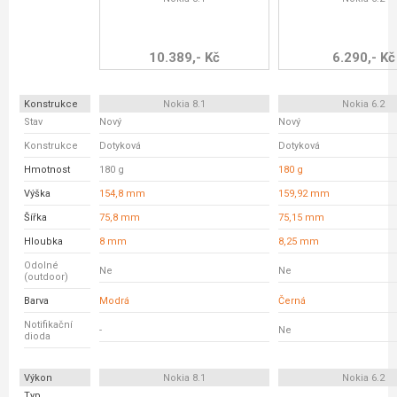
10.389,- Kč
6.290,- Kč
Konstrukce
Nokia 8.1
Nokia 6.2
Stav
Nový
Nový
Konstrukce
Dotyková
Dotyková
Hmotnost
180 g
180 g
Výška
154,8 mm
159,92 mm
Šířka
75,8 mm
75,15 mm
Hloubka
8 mm
8,25 mm
Odolné
Ne
Ne
(outdoor)
Barva
Modrá
Černá
Notifikační
-
Ne
dioda
Výkon
Nokia 8.1
Nokia 6.2
Typ