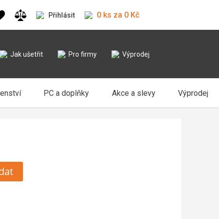
0 ks za 0 Kč
Přihlásit
Jak ušetřit
Pro firmy
Výprodej
šenství
PC a doplňky
Akce a slevy
Výprodej
dat