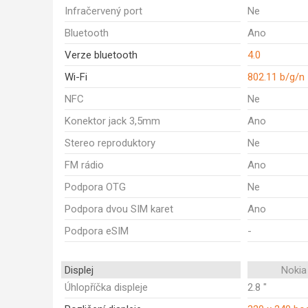
Infračervený port
Ne
Bluetooth
Ano
Verze bluetooth
4.0
Wi-Fi
802.11 b/g/n
NFC
Ne
Konektor jack 3,5mm
Ano
Stereo reproduktory
Ne
FM rádio
Ano
Podpora OTG
Ne
Podpora dvou SIM karet
Ano
Podpora eSIM
-
Displej
Nokia
Úhlopříčka displeje
2.8 "