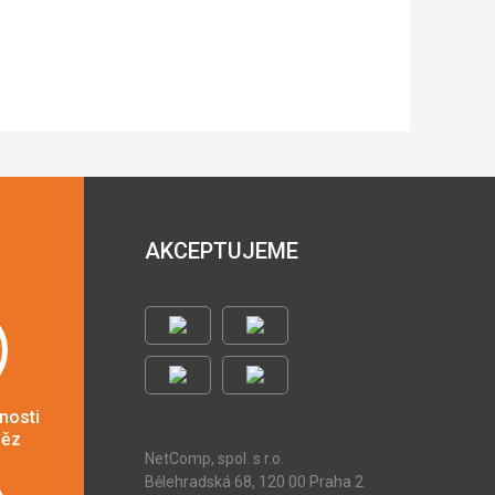
AKCEPTUJEME
nosti
něz
NetComp, spol. s r.o.
Bělehradská 68, 120 00 Praha 2