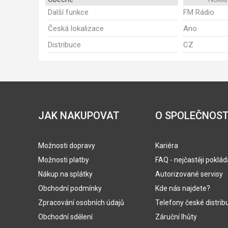
Další funkce
FM Rádio
Česká lokalizace
Ano
Distribuce
CZ
JAK NAKUPOVAT
O SPOLEČNOST
Možnosti dopravy
Kariéra
Možnosti platby
FAQ - nejčastěji poklá
Nákup na splátky
Autorizované servisy
Obchodní podmínky
Kde nás najdete?
Zpracování osobních údajů
Telefony české distrib
Obchodní sdělení
Záruční lhůty