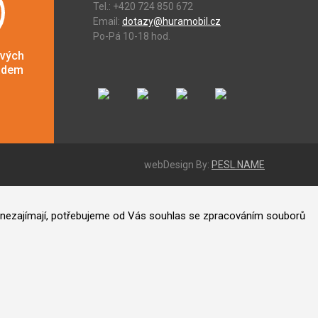
Tel.: +420 724 850 672
Email:
dotazy@huramobil.cz
Po-Pá 10-18 hod.
ových
adem
webDesign By:
PESL.NAME
ás nezajímají, potřebujeme od Vás souhlas se zpracováním souborů