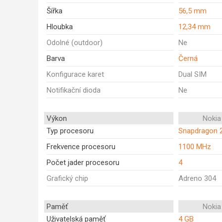
Šířka
56,5 mm
Hloubka
12,34 mm
Odolné (outdoor)
Ne
Barva
Černá
Konfigurace karet
Dual SIM
Notifikační dioda
Ne
Výkon
Nokia
Typ procesoru
Snapdragon 
Frekvence procesoru
1100 MHz
Počet jader procesoru
4
Grafický chip
Adreno 304
Paměť
Nokia
Uživatelská paměť
4 GB