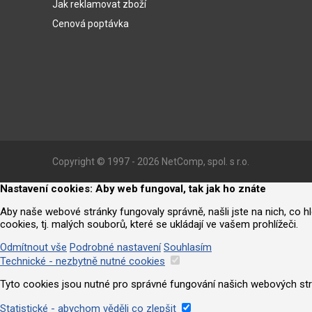
Jak reklamovat zboží
Cenová poptávka
Copyright © 1997 - 2026 NetComp, spol. s r.o.
Nastavení cookies: Aby web fungoval, tak jak ho znáte
Aby naše webové stránky fungovaly správně, našli jste na nich, co 
cookies, tj. malých souborů, které se ukládají ve vašem prohlížeči.
Odmítnout vše
Podrobné nastavení
Souhlasím
Technické - nezbytně nutné cookies
Tyto cookies jsou nutné pro správné fungování našich webových strá
Statistické - abychom věděli co zlepšit