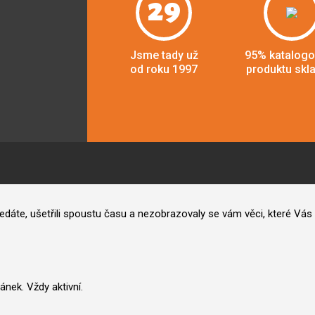
29
Jsme tady už
95% katalog
od roku 1997
produktu skl
hledáte, ušetřili spoustu času a nezobrazovaly se vám věci, které V
nek. Vždy aktivní.