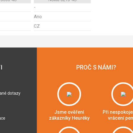
-
Ano
CZ
I
PROČ S NÁMI?
dané dotazy
Jsme ověření
Při nespokoje
zákazníky Heuréky
vrácení pe
uce