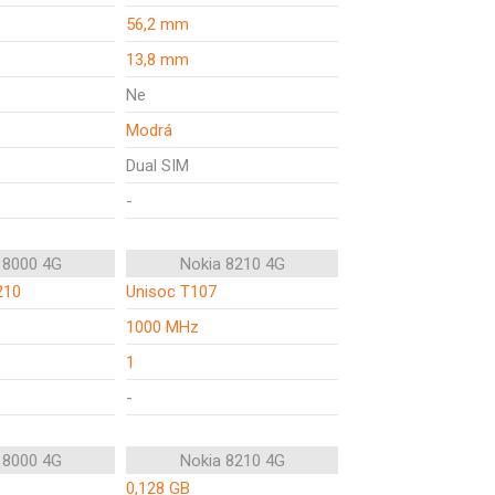
56,2 mm
13,8 mm
Ne
Modrá
Dual SIM
-
 8000 4G
Nokia 8210 4G
210
Unisoc T107
1000 MHz
1
-
 8000 4G
Nokia 8210 4G
0,128 GB