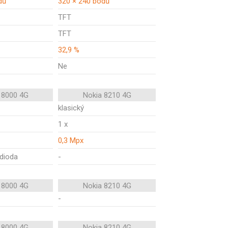
dů
320 × 240 bodů
TFT
TFT
32,9 %
Ne
 8000 4G
Nokia 8210 4G
klasický
1 x
0,3 Mpx
 dioda
-
 8000 4G
Nokia 8210 4G
-
 8000 4G
Nokia 8210 4G