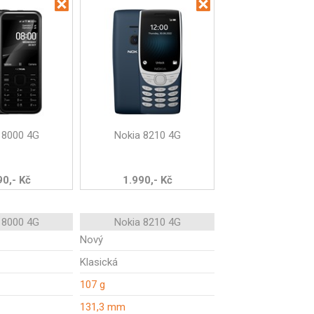
 8000 4G
Nokia 8210 4G
90,- Kč
1.990,- Kč
 8000 4G
Nokia 8210 4G
Nový
Klasická
107 g
131,3 mm