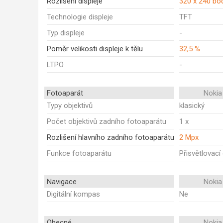
Rozlišení displeje
320 x 240 bo
Technologie displeje
TFT
Typ displeje
-
Poměr velikosti displeje k tělu
32,5 %
LTPO
-
Fotoaparát
Nokia
Typy objektivů
klasický
Počet objektivů zadního fotoaparátu
1 x
Rozlišení hlavního zadního fotoaparátu
2 Mpx
Funkce fotoaparátu
Přisvětlovací
Navigace
Nokia
Digitální kompas
Ne
Obecné
Nokia