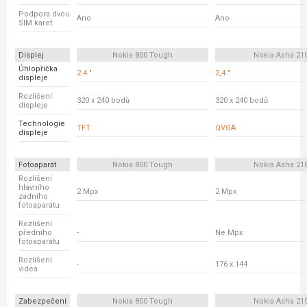
Podpora dvou
Ano
Ano
SIM karet
Displej
Nokia 800 Tough
Nokia Asha 21
Úhlopříčka
2.4 "
2,4 "
displeje
Rozlišení
320 x 240 bodů
320 x 240 bodů
displeje
Technologie
TFT
QVGA
displeje
Fotoaparát
Nokia 800 Tough
Nokia Asha 21
Rozlišení
hlavního
2 Mpx
2 Mpx
zadního
fotoaparátu
Rozlišení
předního
-
Ne Mpx
fotoaparátu
Rozlišení
-
176 x 144
videa
Zabezpečení
Nokia 800 Tough
Nokia Asha 21