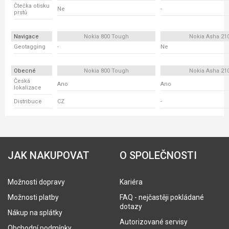
Čtečka otisku
Ne
-
prstů
Navigace
Nokia 800 Tough
Nokia Asha 21
Geotagging
-
Ne
Obecné
Nokia 800 Tough
Nokia Asha 21
Česká
Ano
Ano
lokalizace
Distribuce
CZ
-
JAK NAKUPOVAT
O SPOLEČNOSTI
Možnosti dopravy
Kariéra
Možnosti platby
FAQ - nejčastěji pokládané
dotazy
Nákup na splátky
Autorizované servisy
Obchodní podmínky