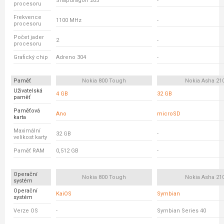
Snapdragon 205
-
procesoru
Frekvence
1100 MHz
-
procesoru
Počet jader
2
-
procesoru
Grafický chip
Adreno 304
-
Paměť
Nokia 800 Tough
Nokia Asha 21
Uživatelská
4 GB
32 GB
paměť
Paměťová
Ano
microSD
karta
Maximální
32 GB
-
velikost karty
Paměť RAM
0,512 GB
-
Operační
Nokia 800 Tough
Nokia Asha 21
systém
Operační
KaiOS
Symbian
systém
Verze OS
-
Symbian Series 40