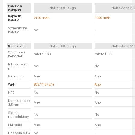
Baterie a
Nokia 800 Tough
Nokia Asha 21
nabíjení
Kapacita
2100 mAh
1200 mAh
baterie
Vyměnitelná
Ne
-
baterie
Konektivita
Nokia 800 Tough
Nokia Asha 21
Systémový
micro USB
micro USB
konektor
Infračervený
Ne
Ne
port
Bluetooth
Ano
Ano
Wi-Fi
802.11 b/g/n
Ano
NFC
Ne
Ne
Konektor jack
Ano
Ano
3,5mm
Stereo
Ne
Ne
reproduktory
FM rádio
Ano
Ano
Podpora OTG
Ne
-