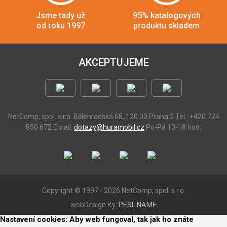
Jsme tady už
95% katalogových
od roku 1997
produktu skladem
AKCEPTUJEME
NetComp, spol. s r.o.
Bělehradská 68, 120 00 Praha 2
Tel.: +420 724
850 672
Email:
dotazy@huramobil.cz
Po-Pá 10-18 hod.
Copyright © 1997 - 2026 NetComp, spol. s r.o.
webDesign By:
PESL.NAME
Nastavení cookies: Aby web fungoval, tak jak ho znáte