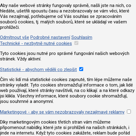
Aby naše webové stránky fungovaly správně, našli jste na nich, co
hledáte, ušetřili spoustu času a nezobrazovaly se vám věci, které
Vás nezajímají, potřebujeme od Vás souhlas se zpracováním
souborů cookies, tj. malých souborů, které se ukládají ve vašem
prohlížeči.
Odmítnout vše
Podrobné nastavení
Souhlasím
Technické - nezbytně nutné cookies
Tyto cookies jsou nutné pro správné fungování našich webových
stránek. Vždy aktivní.
Statistické - abychom věděli co zlepšit
Čím víc lidí má statistické cookies zapnuté, tím lépe můžeme naše
stránky vyladit. Tyto cookies shromažďují informace o tom, jak lidé
web používají, které stránky navštívili, na co klikají. a na které odkazy
jsi klikla. Všechny informace, které soubory cookie shromažďují,
jsou souhrnné a anonymní.
Marketingové - aby se vám nezobrazovaly nezajímavé reklamy
Díky marketingovým cookies třetích stran vám můžeme
připomenout nabídky, které jste si prohlíželi na našich stránkách, i
jinde na internetu. Když tyto cookies zakážete, reklam bude pořád