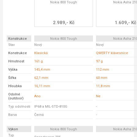
Nokia 800 Tough
Nokia Asha 21
2.989,- Kč
1.609,- Kč
Konstrukce
Nokia 800 Tough
Nokia Asha 21
Stav
Nový
Nový
Konstrukce
Klasická
QWERTY klávesnice
Hmotnost
161 g
97 g
Výška
145,4 mm
112 mm
Šířka
62,1 mm
60 mm
Hloubka
16,11 mm
11,8 mm
Odolné
Ano
Ne
(outdoor)
Typ odolnosti
IP68 a MIL-STD-810G
-
Barva
Černá
-
Výkon
Nokia 800 Tough
Nokia Asha 21
Typ