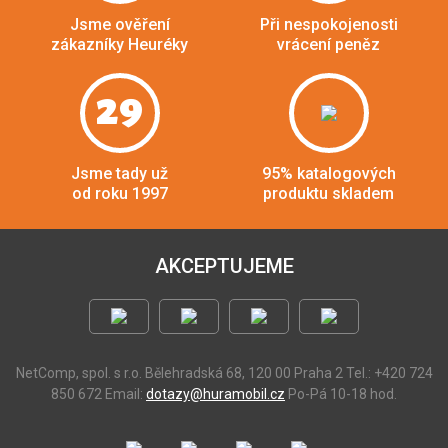
Jsme ověření
Při nespokojenosti
zákazníky Heuréky
vrácení peněz
29
Jsme tady už
95% katalogových
od roku 1997
produktu skladem
AKCEPTUJEME
NetComp, spol. s r.o.
Bělehradská 68, 120 00 Praha 2
Tel.: +420 724
850 672
Email:
dotazy@huramobil.cz
Po-Pá 10-18 hod.