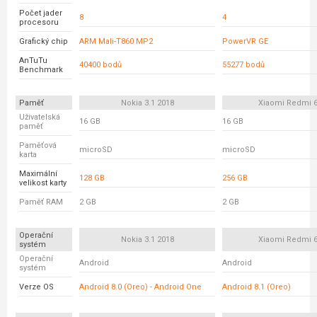
Počet jader
8
4
procesoru
Grafický chip
ARM Mali-T860 MP2
PowerVR GE
AnTuTu
40400 bodů
55277 bodů
Benchmark
Paměť
Nokia 3.1 2018
Xiaomi Redmi 
Uživatelská
16 GB
16 GB
paměť
Paměťová
microSD
microSD
karta
Maximální
128 GB
256 GB
velikost karty
Paměť RAM
2 GB
2 GB
Operační
Nokia 3.1 2018
Xiaomi Redmi 
systém
Operační
Android
Android
systém
Verze OS
Android 8.0 (Oreo) - Android One
Android 8.1 (Oreo)