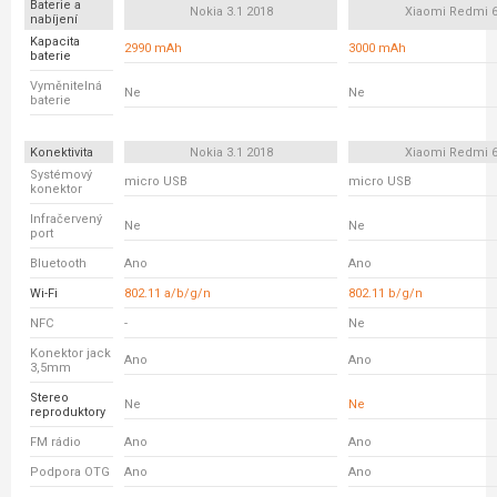
Baterie a
Nokia 3.1 2018
Xiaomi Redmi 
nabíjení
Kapacita
2990 mAh
3000 mAh
baterie
Vyměnitelná
Ne
Ne
baterie
Konektivita
Nokia 3.1 2018
Xiaomi Redmi 
Systémový
micro USB
micro USB
konektor
Infračervený
Ne
Ne
port
Bluetooth
Ano
Ano
Wi-Fi
802.11 a/b/g/n
802.11 b/g/n
NFC
-
Ne
Konektor jack
Ano
Ano
3,5mm
Stereo
Ne
Ne
reproduktory
FM rádio
Ano
Ano
Podpora OTG
Ano
Ano