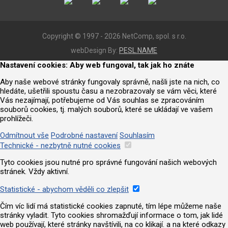
Copyright © 1997 - 2026 NetComp, spol. s r.o.
webDesign By:
PESL.NAME
Nastavení cookies: Aby web fungoval, tak jak ho znáte
Aby naše webové stránky fungovaly správně, našli jste na nich, co
hledáte, ušetřili spoustu času a nezobrazovaly se vám věci, které
Vás nezajímají, potřebujeme od Vás souhlas se zpracováním
souborů cookies, tj. malých souborů, které se ukládají ve vašem
prohlížeči.
Odmítnout vše
Podrobné nastavení
Souhlasím
Technické - nezbytně nutné cookies
Tyto cookies jsou nutné pro správné fungování našich webových
stránek. Vždy aktivní.
Statistické - abychom věděli co zlepšit
Čím víc lidí má statistické cookies zapnuté, tím lépe můžeme naše
stránky vyladit. Tyto cookies shromažďují informace o tom, jak lidé
web používají, které stránky navštívili, na co klikají. a na které odkazy