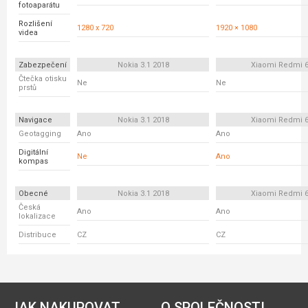
fotoaparátu
Rozlišení
1280 x 720
1920 × 1080
videa
Zabezpečení
Nokia 3.1 2018
Xiaomi Redmi 
Čtečka otisku
Ne
Ne
prstů
Navigace
Nokia 3.1 2018
Xiaomi Redmi 
Geotagging
Ano
Ano
Digitální
Ne
Ano
kompas
Obecné
Nokia 3.1 2018
Xiaomi Redmi 
Česká
Ano
Ano
lokalizace
Distribuce
CZ
CZ
JAK NAKUPOVAT
O SPOLEČNOSTI