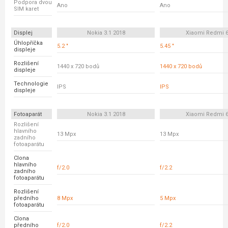
Podpora dvou
Ano
Ano
SIM karet
Displej
Nokia 3.1 2018
Xiaomi Redmi 
Úhlopříčka
5.2 "
5.45 "
displeje
Rozlišení
1440 x 720 bodů
1440 x 720 bodů
displeje
Technologie
IPS
IPS
displeje
Fotoaparát
Nokia 3.1 2018
Xiaomi Redmi 
Rozlišení
hlavního
13 Mpx
13 Mpx
zadního
fotoaparátu
Clona
hlavního
f/2.0
f/2.2
zadního
fotoaparátu
Rozlišení
předního
8 Mpx
5 Mpx
fotoaparátu
Clona
předního
f/2.0
f/2.2