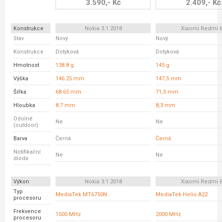
3.590,- Kč
2.409,- Kč
Konstrukce
Nokia 3.1 2018
Xiaomi Redmi 
Stav
Nový
Nový
Konstrukce
Dotyková
Dotyková
Hmotnost
138.8 g
145 g
Výška
146.25 mm
147,5 mm
Šířka
68.65 mm
71,5 mm
Hloubka
8.7 mm
8,3 mm
Odolné
Ne
Ne
(outdoor)
Barva
Černá
Černá
Notifikační
Ne
Ne
dioda
Výkon
Nokia 3.1 2018
Xiaomi Redmi 
Typ
MediaTek MT6750N
MediaTek Helio A22
procesoru
Frekvence
1500 MHz
2000 MHz
procesoru