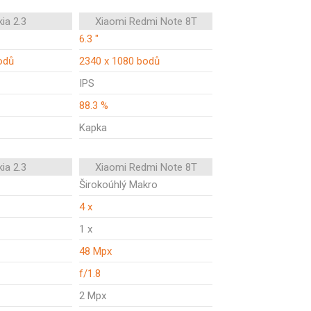
ia 2.3
Xiaomi Redmi Note 8T
6.3 "
odů
2340 x 1080 bodů
IPS
88.3 %
Kapka
ia 2.3
Xiaomi Redmi Note 8T
Širokoúhlý Makro
4 x
1 x
48 Mpx
f/1.8
2 Mpx