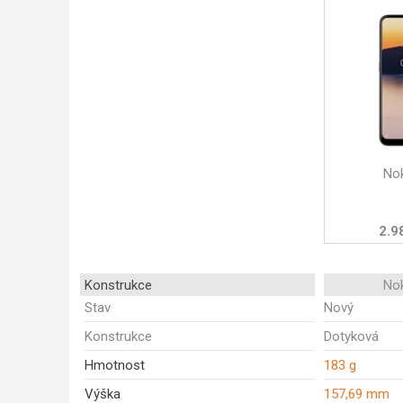
Nok
2.9
Konstrukce
Nok
Stav
Nový
Konstrukce
Dotyková
Hmotnost
183 g
Výška
157,69 mm