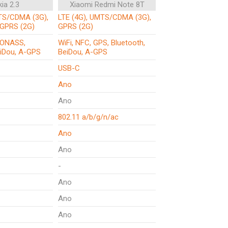
ia 2.3
Xiaomi Redmi Note 8T
TS/CDMA (3G),
LTE (4G), UMTS/CDMA (3G),
 GPRS (2G)
GPRS (2G)
LONASS,
WiFi, NFC, GPS, Bluetooth,
eiDou, A-GPS
BeiDou, A-GPS
USB-C
Ano
Ano
802.11 a/b/g/n/ac
Ano
Ano
-
Ano
Ano
Ano