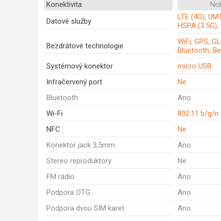
Konektivita
Nok
LTE (4G), UM
Datové služby
HSPA (3.5G),
WiFi, GPS, G
Bezdrátové technologie
Bluetooth, B
Systémový konektor
micro USB
Infračervený port
Ne
Bluetooth
Ano
Wi-Fi
802.11 b/g/n
NFC
Ne
Konektor jack 3,5mm
Ano
Stereo reproduktory
Ne
FM rádio
Ano
Podpora OTG
Ano
Podpora dvou SIM karet
Ano