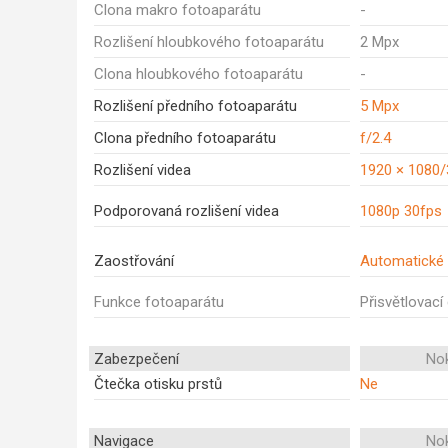
Clona makro fotoaparátu
-
Rozlišení hloubkového fotoaparátu
2 Mpx
Clona hloubkového fotoaparátu
-
Rozlišení předního fotoaparátu
5 Mpx
Clona předního fotoaparátu
f/2.4
Rozlišení videa
1920 × 1080
Podporovaná rozlišení videa
1080p 30fps
Zaostřování
Automatické 
Funkce fotoaparátu
Přisvětlovací
Zabezpečení
Nok
Čtečka otisku prstů
Ne
Navigace
Nok