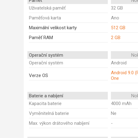
Paměť
Nok
Uživatelská paměť
32 GB
Paměťová karta
Ano
Maximální velikost karty
512 GB
Paměť RAM
2 GB
Operační systém
Nok
Operační systém
Android
Android 9.0 (
Verze OS
One
Baterie a nabíjení
Nok
Kapacita baterie
4000 mAh
Vyměnitelná baterie
Ne
Max. výkon drátového nabíjení
-