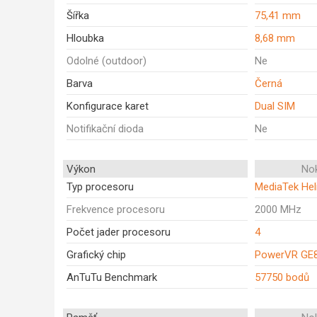
Šířka
75,41 mm
Hloubka
8,68 mm
Odolné (outdoor)
Ne
Barva
Černá
Konfigurace karet
Dual SIM
Notifikační dioda
Ne
Výkon
Nok
Typ procesoru
MediaTek Hel
Frekvence procesoru
2000 MHz
Počet jader procesoru
4
Grafický chip
PowerVR GE
AnTuTu Benchmark
57750 bodů