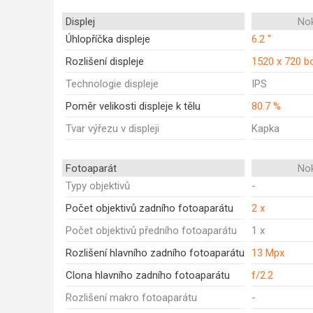
Displej
Nok
Úhlopříčka displeje
6.2 "
Rozlišení displeje
1520 x 720 b
Technologie displeje
IPS
Poměr velikosti displeje k tělu
80.7 %
Tvar výřezu v displeji
Kapka
Fotoaparát
Nok
Typy objektivů
-
Počet objektivů zadního fotoaparátu
2 x
Počet objektivů předního fotoaparátu
1 x
Rozlišení hlavního zadního fotoaparátu
13 Mpx
Clona hlavního zadního fotoaparátu
f/2.2
Rozlišení makro fotoaparátu
-