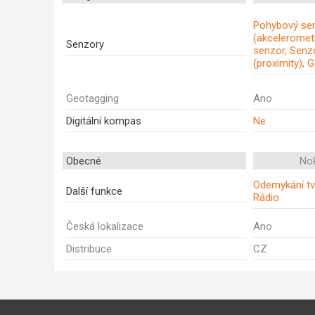
Pohybový se
(akcelerometr
Senzory
senzor, Senzo
(proximity), 
Geotagging
Ano
Digitální kompas
Ne
Obecné
Nok
Odemykání tv
Další funkce
Rádio
Česká lokalizace
Ano
Distribuce
CZ