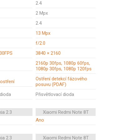
2.4
2 Mpx
2.4
13 Mpx
f/2.0
/30FPS
3840 × 2160
2160p 30fps, 1080p 60fps,
1080p 30fps, 1080p 120fps
Ostření detekcí fázového
ostření
posuvu (PDAF)
 dioda
Přisvětlovací dioda
ia 2.3
Xiaomi Redmi Note 8T
Ano
ia 2.3
Xiaomi Redmi Note 8T