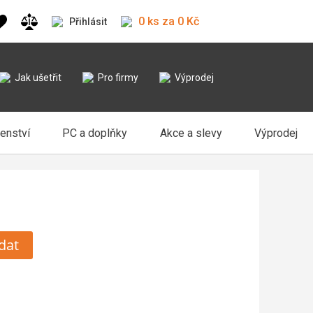
0 ks za 0 Kč
Přihlásit
Jak ušetřit
Pro firmy
Výprodej
šenství
PC a doplňky
Akce a slevy
Výprodej
dat