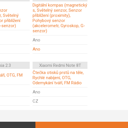
Digitální kompas (magnetický
nzor
s, Světelný senzor, Senzor
, Světelný
přiblížení (proximity),
r přiblížení
Pohybový senzor
G-senzor)
(akcelerometr, Gyroskop, G-
senzor)
Ano
Ano
ia 2.3
Xiaomi Redmi Note 8T
Čtečka otisků prstů na těle,
áří, OTG, FM
Rychlé nabíjení, OTG,
Odemykání tváří, FM Rádio
Ano
CZ