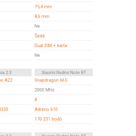
75,4 mm
8,6 mm
Ne
Šedá
Dual SIM + karta
Ne
ia 2.3
Xiaomi Redmi Note 8T
io A22
Snapdragon 665
2000 MHz
8
8320
Adreno 610
170 231 bodů