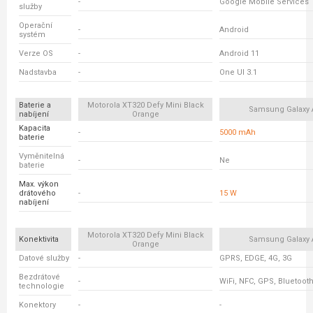
-
Google Mobile Services
služby
Operační
-
Android
systém
Verze OS
-
Android 11
Nadstavba
-
One UI 3.1
Baterie a
Motorola XT320 Defy Mini Black
Samsung Galaxy 
nabíjení
Orange
Kapacita
-
5000 mAh
baterie
Vyměnitelná
-
Ne
baterie
Max. výkon
drátového
-
15 W
nabíjení
Motorola XT320 Defy Mini Black
Konektivita
Samsung Galaxy 
Orange
Datové služby
-
GPRS, EDGE, 4G, 3G
Bezdrátové
-
WiFi, NFC, GPS, Bluetoot
technologie
Konektory
-
-