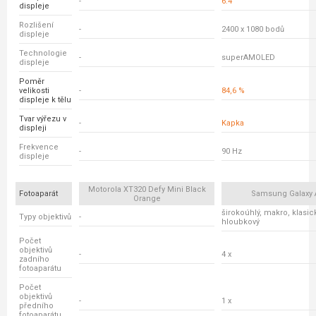
-
6.4 "
displeje
Rozlišení
-
2400 x 1080 bodů
displeje
Technologie
-
superAMOLED
displeje
Poměr
velikosti
-
84,6 %
displeje k tělu
Tvar výřezu v
-
Kapka
displeji
Frekvence
-
90 Hz
displeje
Motorola XT320 Defy Mini Black
Fotoaparát
Samsung Galaxy 
Orange
širokoúhlý, makro, klasick
Typy objektivů
-
hloubkový
Počet
objektivů
-
4 x
zadního
fotoaparátu
Počet
objektivů
-
1 x
předního
fotoaparátu