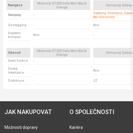
Motorola XT320 Defy Mini Black
Navigace
Samsung Galaxy 
Orange
Světelný, Přiblížení, Dálko
Senzory
-
Akcelerometr
Geotagging
-
Ano
Digitální
Ano
-
kompas
Motorola XT320 Defy Mini Black
Obecné
Samsung Galaxy 
Orange
Další funkce
-
-
Česká
-
Ano
lokalizace
Distribuce
-
CZ
JAK NAKUPOVAT
O SPOLEČNOSTI
Možnosti dopravy
Kariéra