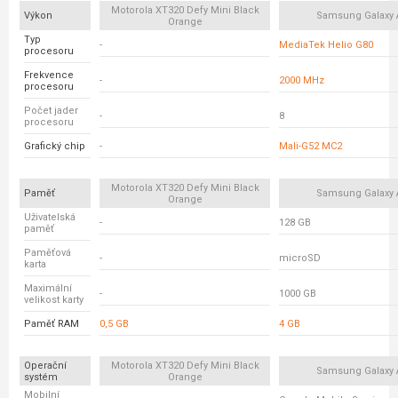
Motorola XT320 Defy Mini Black
Výkon
Samsung Galaxy 
Orange
Typ
-
MediaTek Helio G80
procesoru
Frekvence
-
2000 MHz
procesoru
Počet jader
-
8
procesoru
Grafický chip
-
Mali-G52 MC2
Motorola XT320 Defy Mini Black
Paměť
Samsung Galaxy 
Orange
Uživatelská
-
128 GB
paměť
Paměťová
-
microSD
karta
Maximální
-
1000 GB
velikost karty
Paměť RAM
0,5 GB
4 GB
Operační
Motorola XT320 Defy Mini Black
Samsung Galaxy 
systém
Orange
Mobilní