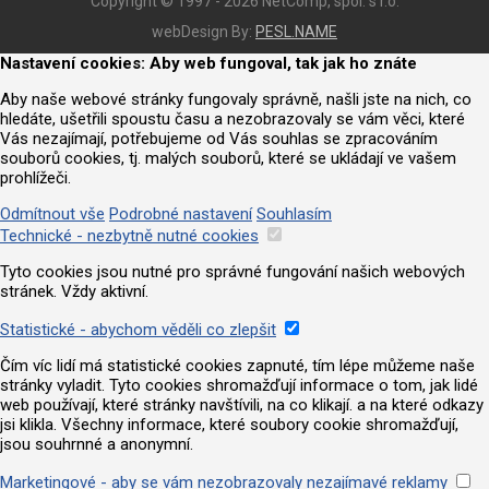
Copyright © 1997 - 2026 NetComp, spol. s r.o.
webDesign By:
PESL.NAME
Nastavení cookies: Aby web fungoval, tak jak ho znáte
Aby naše webové stránky fungovaly správně, našli jste na nich, co
hledáte, ušetřili spoustu času a nezobrazovaly se vám věci, které
Vás nezajímají, potřebujeme od Vás souhlas se zpracováním
souborů cookies, tj. malých souborů, které se ukládají ve vašem
prohlížeči.
Odmítnout vše
Podrobné nastavení
Souhlasím
Technické - nezbytně nutné cookies
Tyto cookies jsou nutné pro správné fungování našich webových
stránek. Vždy aktivní.
Statistické - abychom věděli co zlepšit
Čím víc lidí má statistické cookies zapnuté, tím lépe můžeme naše
stránky vyladit. Tyto cookies shromažďují informace o tom, jak lidé
web používají, které stránky navštívili, na co klikají. a na které odkazy
jsi klikla. Všechny informace, které soubory cookie shromažďují,
jsou souhrnné a anonymní.
Marketingové - aby se vám nezobrazovaly nezajímavé reklamy