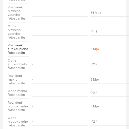
Rozlišení
hlavního
-
64 Mpx
zadního
fotoaparátu
Clona
hlavního
-
f/1.8
zadního
fotoaparátu
Rozlišení
širokoúhlého
-
8 Mpx
fotoaparátu
Clona
širokoúhlého
-
f/2.2
fotoaparátu
Rozlišení
makro
-
5 Mpx
fotoaparátu
Clona makro
-
f/2.4
fotoaparátu
Rozlišení
hloubkového
-
5 Mpx
fotoaparátu
Clona
hloubkového
-
f/2.4
fotoaparátu