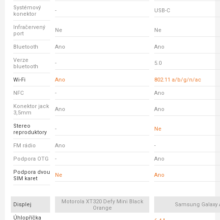
Systémový
-
USB-C
konektor
Infračervený
Ne
Ne
port
Bluetooth
Ano
Ano
Verze
-
5.0
bluetooth
Wi-Fi
Ano
802.11 a/b/g/n/ac
NFC
-
Ano
Konektor jack
Ano
Ano
3,5mm
Stereo
-
Ne
reproduktory
FM rádio
Ano
-
Podpora OTG
-
Ano
Podpora dvou
Ne
Ano
SIM karet
Motorola XT320 Defy Mini Black
Displej
Samsung Galaxy 
Orange
Úhlopříčka