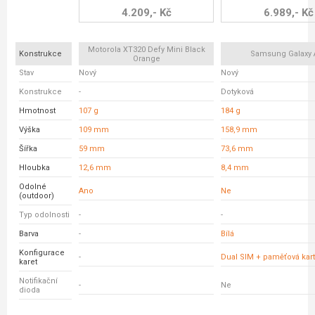
4.209,- Kč
6.989,- Kč
Motorola XT320 Defy Mini Black
Konstrukce
Samsung Galaxy 
Orange
Stav
Nový
Nový
Konstrukce
-
Dotyková
Hmotnost
107 g
184 g
Výška
109 mm
158,9 mm
Šířka
59 mm
73,6 mm
Hloubka
12,6 mm
8,4 mm
Odolné
Ano
Ne
(outdoor)
Typ odolnosti
-
-
Barva
-
Bílá
Konfigurace
-
Dual SIM + paměťová kar
karet
Notifikační
-
Ne
dioda