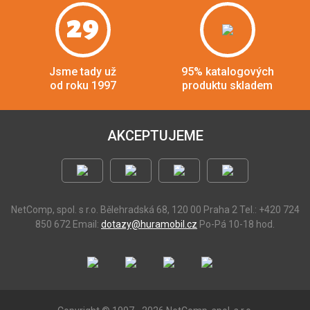
29
Jsme tady už
95% katalogových
od roku 1997
produktu skladem
AKCEPTUJEME
NetComp, spol. s r.o.
Bělehradská 68, 120 00 Praha 2
Tel.: +420 724
850 672
Email:
dotazy@huramobil.cz
Po-Pá 10-18 hod.