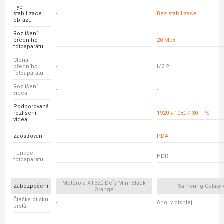
Typ
stabilizace
-
Bez stabilizace
obrazu
Rozlišení
předního
-
20 Mpx
fotoaparátu
Clona
předního
-
f/2.2
fotoaparátu
Rozlišení
-
-
videa
Podporovaná
rozlišení
-
1920 x 1080 / 30 FPS
videa
Zaostřování
-
PDAF
Funkce
-
HDR
fotoaparátu
Motorola XT320 Defy Mini Black
Zabezpečení
Samsung Galaxy 
Orange
Čtečka otisku
-
Ano, v displeji
prstů