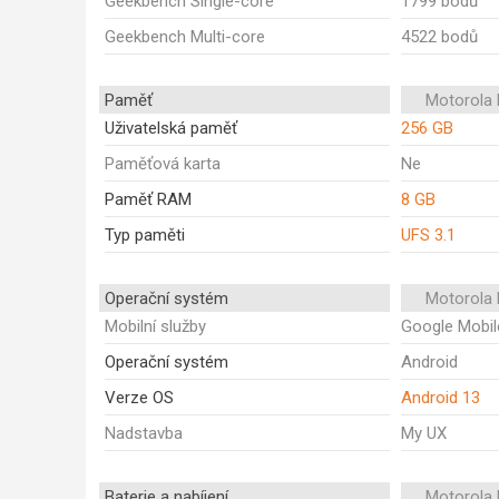
Geekbench Single-core
1799 bodů
Geekbench Multi-core
4522 bodů
Paměť
Motorola 
Uživatelská paměť
256 GB
Paměťová karta
Ne
Paměť RAM
8 GB
Typ paměti
UFS 3.1
Operační systém
Motorola 
Mobilní služby
Google Mobil
Operační systém
Android
Verze OS
Android 13
Nadstavba
My UX
Baterie a nabíjení
Motorola 