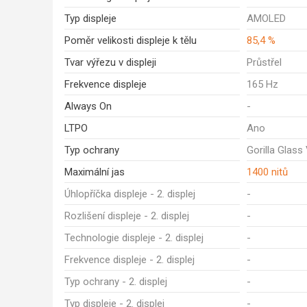
Typ displeje
AMOLED
Poměr velikosti displeje k tělu
85,4 %
Tvar výřezu v displeji
Průstřel
Frekvence displeje
165 Hz
Always On
-
LTPO
Ano
Typ ochrany
Gorilla Glass
Maximální jas
1400 nitů
Úhlopříčka displeje - 2. displej
-
Rozlišení displeje - 2. displej
-
Technologie displeje - 2. displej
-
Frekvence displeje - 2. displej
-
Typ ochrany - 2. displej
-
Typ displeje - 2. displej
-