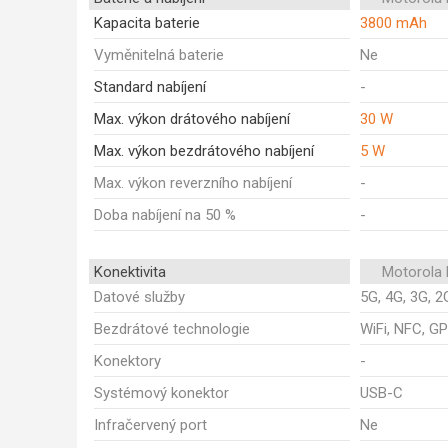
Kapacita baterie
3800 mAh
Vyměnitelná baterie
Ne
Standard nabíjení
-
Max. výkon drátového nabíjení
30 W
Max. výkon bezdrátového nabíjení
5 W
Max. výkon reverzního nabíjení
-
Doba nabíjení na 50 %
-
Konektivita
Motorola 
Datové služby
5G, 4G, 3G, 2
Bezdrátové technologie
WiFi, NFC, GP
Konektory
-
Systémový konektor
USB-C
Infračervený port
Ne