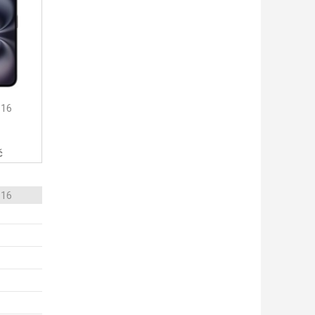
 16
č
 16