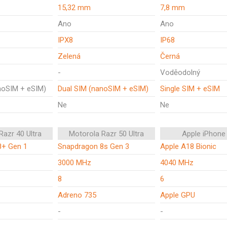
15,32 mm
7,8 mm
Ano
Ano
IPX8
IP68
Zelená
Černá
-
Voděodolný
noSIM + eSIM)
Dual SIM (nanoSIM + eSIM)
Single SIM + eSIM
Ne
Ne
Razr 40 Ultra
Motorola Razr 50 Ultra
Apple iPhone
8+ Gen 1
Snapdragon 8s Gen 3
Apple A18 Bionic
3000 MHz
4040 MHz
8
6
Adreno 735
Apple GPU
-
-