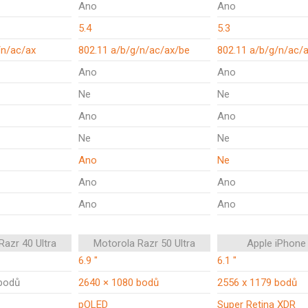
Ano
Ano
5.4
5.3
/n/ac/ax
802.11 a/b/g/n/ac/ax/be
802.11 a/b/g/n/ac/
Ano
Ano
Ne
Ne
Ano
Ano
Ne
Ne
Ano
Ne
Ano
Ano
Ano
Ano
Razr 40 Ultra
Motorola Razr 50 Ultra
Apple iPhone
6.9 "
6.1 "
bodů
2640 × 1080 bodů
2556 x 1179 bodů
pOLED
Super Retina XDR