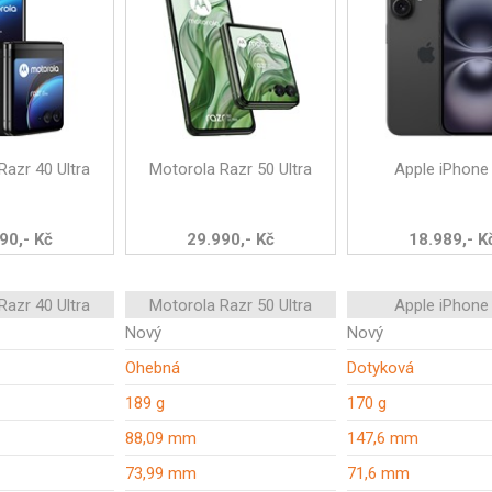
Razr 40 Ultra
Motorola Razr 50 Ultra
Apple iPhone
90,- Kč
29.990,- Kč
18.989,- K
Razr 40 Ultra
Motorola Razr 50 Ultra
Apple iPhone
Nový
Nový
Ohebná
Dotyková
189 g
170 g
88,09 mm
147,6 mm
73,99 mm
71,6 mm