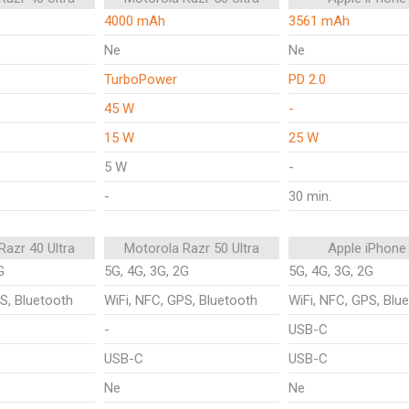
4000 mAh
3561 mAh
Ne
Ne
TurboPower
PD 2.0
45 W
-
15 W
25 W
5 W
-
-
30 min.
Razr 40 Ultra
Motorola Razr 50 Ultra
Apple iPhone
G
5G, 4G, 3G, 2G
5G, 4G, 3G, 2G
S, Bluetooth
WiFi, NFC, GPS, Bluetooth
WiFi, NFC, GPS, Blu
-
USB-C
USB-C
USB-C
Ne
Ne