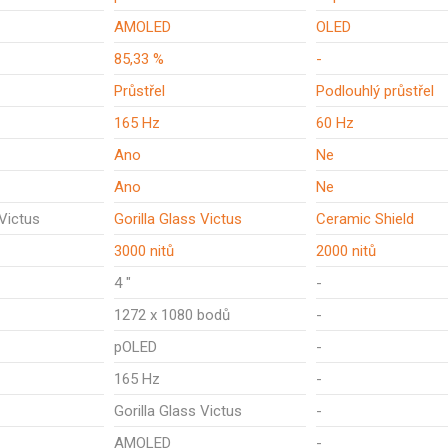
AMOLED
OLED
85,33 %
-
Průstřel
Podlouhlý průstřel
165 Hz
60 Hz
Ano
Ne
Ano
Ne
 Victus
Gorilla Glass Victus
Ceramic Shield
3000 nitů
2000 nitů
4 "
-
1272 x 1080 bodů
-
pOLED
-
165 Hz
-
Gorilla Glass Victus
-
AMOLED
-