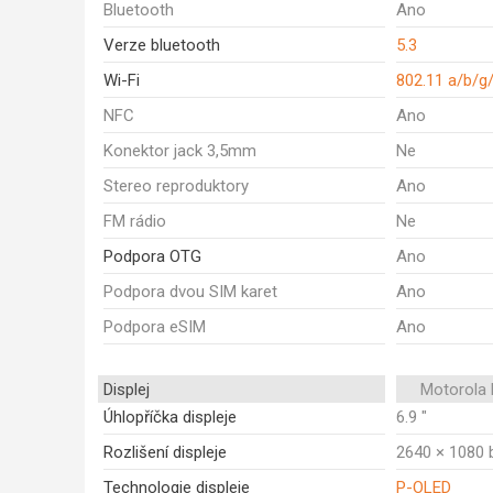
Bluetooth
Ano
Verze bluetooth
5.3
Wi-Fi
802.11 a/b/g
NFC
Ano
Konektor jack 3,5mm
Ne
Stereo reproduktory
Ano
FM rádio
Ne
Podpora OTG
Ano
Podpora dvou SIM karet
Ano
Podpora eSIM
Ano
Displej
Motorola 
Úhlopříčka displeje
6.9 "
Rozlišení displeje
2640 × 1080 
Technologie displeje
P-OLED