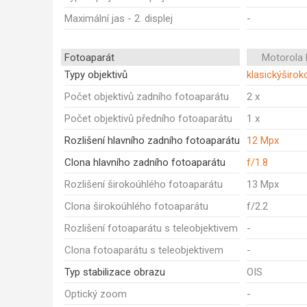
Maximální jas - 2. displej
-
Fotoaparát
Motorola 
Typy objektivů
klasickýširo
Počet objektivů zadního fotoaparátu
2 x
Počet objektivů předního fotoaparátu
1 x
Rozlišení hlavního zadního fotoaparátu
12 Mpx
Clona hlavního zadního fotoaparátu
f/1.8
Rozlišení širokoúhlého fotoaparátu
13 Mpx
Clona širokoúhlého fotoaparátu
f/2.2
Rozlišení fotoaparátu s teleobjektivem
-
Clona fotoaparátu s teleobjektivem
-
Typ stabilizace obrazu
OIS
Optický zoom
-