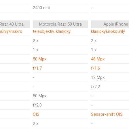
2400 nitů
-
Razr 40 Ultra
Motorola Razr 50 Ultra
Apple iPhone
koúhlý/makro
teleobjektiv, klasický
klasickýširokoúhlý
2 x
2 x
1 x
1 x
50 Mpx
48 Mpx
f/1.7
f/1.6
-
12 Mpx
-
f/2.2
50 Mpx
-
f/2.0
-
OIS
Sensor-shift OIS
2 x
-