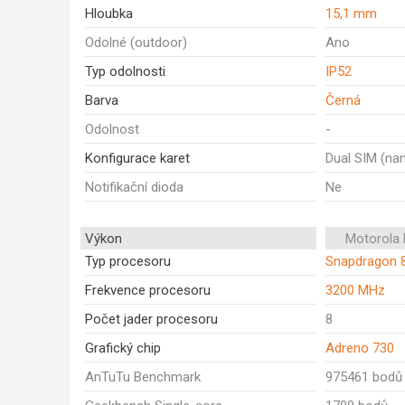
Hloubka
15,1 mm
Odolné (outdoor)
Ano
Typ odolnosti
IP52
Barva
Černá
Odolnost
-
Konfigurace karet
Dual SIM (na
Notifikační dioda
Ne
Výkon
Motorola 
Typ procesoru
Snapdragon 
Frekvence procesoru
3200 MHz
Počet jader procesoru
8
Grafický chip
Adreno 730
AnTuTu Benchmark
975461 bodů