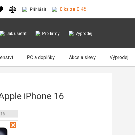
0 ks za 0 Kč
Přihlásit
Jak ušetřit
Pro firmy
Výprodej
šenství
PC a doplňky
Akce a slevy
Výprodej
 Apple iPhone 16
 16