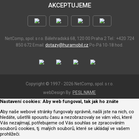
AKCEPTUJEME
NetComp, spol. s r.o.
Bělehradská 68, 120 00 Praha 2
Tel.: +420 724
850 672
Email:
dotazy@huramobil.cz
Po-Pá 10-18 hod.
Copyright © 1997 - 2026 NetComp, spol. s r.o.
webDesign By:
PESL.NAME
Nastavení cookies: Aby web fungoval, tak jak ho znáte
Aby naše webové stránky fungovaly správně, našli jste na nich, co
hledáte, ušetřili spoustu času a nezobrazovaly se vám věci, které
Vás nezajímají, potřebujeme od Vás souhlas se zpracováním
souborů cookies, tj. malých souborů, které se ukládají ve vašem
prohlížeči.