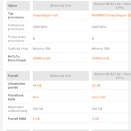
Xiaomi Mi A2 Lite / Xi
Výkon
Motorola One
6 Pro
Typ
Snapdragon 625
MSM8953 Snapdragon 62
procesoru
Frekvence
2000 MHz
2000 MHz
procesoru
Počet jader
8
8
procesoru
Grafický chip
Adreno 506
Adreno 506
AnTuTu
65000 bodů
76500 bodů
Benchmark
Xiaomi Mi A2 Lite / Xi
Paměť
Motorola One
6 Pro
Uživatelská
64 GB
32 GB
paměť
Paměťová
Ano
microSD
karta
Maximální
256 GB
256 GB
velikost karty
Paměť RAM
4 GB
3 GB