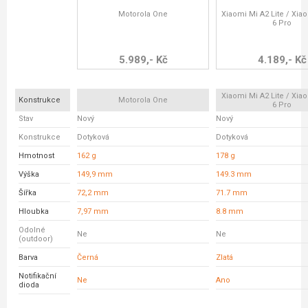
Motorola One
Xiaomi Mi A2 Lite / Xi
6 Pro
5.989,- Kč
4.189,- Kč
Xiaomi Mi A2 Lite / Xi
Konstrukce
Motorola One
6 Pro
Stav
Nový
Nový
Konstrukce
Dotyková
Dotyková
Hmotnost
162 g
178 g
Výška
149,9 mm
149.3 mm
Šířka
72,2 mm
71.7 mm
Hloubka
7,97 mm
8.8 mm
Odolné
Ne
Ne
(outdoor)
Barva
Černá
Zlatá
Notifikační
Ne
Ano
dioda