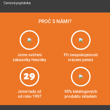
Cenová poptávka
PROČ S NÁMI?
Jsme ověření
Při nespokojenosti
zákazníky Heuréky
vrácení peněz
29
Jsme tady už
95% katalogových
od roku 1997
produktu skladem