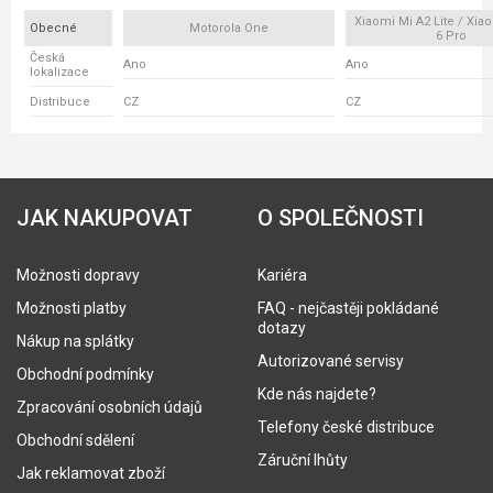
Xiaomi Mi A2 Lite / Xi
Obecné
Motorola One
6 Pro
Česká
Ano
Ano
lokalizace
Distribuce
CZ
CZ
JAK NAKUPOVAT
O SPOLEČNOSTI
Možnosti dopravy
Kariéra
Možnosti platby
FAQ - nejčastěji pokládané
dotazy
Nákup na splátky
Autorizované servisy
Obchodní podmínky
Kde nás najdete?
Zpracování osobních údajů
Telefony české distribuce
Obchodní sdělení
Záruční lhůty
Jak reklamovat zboží