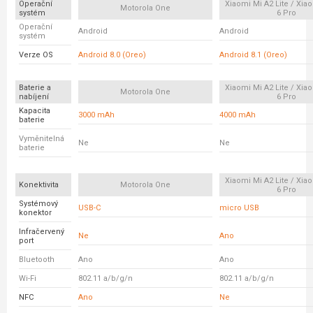
Operační
Xiaomi Mi A2 Lite / Xi
Motorola One
systém
6 Pro
Operační
Android
Android
systém
Verze OS
Android 8.0 (Oreo)
Android 8.1 (Oreo)
Baterie a
Xiaomi Mi A2 Lite / Xi
Motorola One
nabíjení
6 Pro
Kapacita
3000 mAh
4000 mAh
baterie
Vyměnitelná
Ne
Ne
baterie
Xiaomi Mi A2 Lite / Xi
Konektivita
Motorola One
6 Pro
Systémový
USB-C
micro USB
konektor
Infračervený
Ne
Ano
port
Bluetooth
Ano
Ano
Wi-Fi
802.11 a/b/g/n
802.11 a/b/g/n
NFC
Ano
Ne