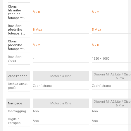
Clona
hlavního
f/2.0
f/2.2
zadního
fotoaparátu
Rozlišení
předního
8 Mpx
5 Mpx
fotoaparátu
Clona
předního
f/2.2
f/2.0
fotoaparátu
Rozlišení
-
1920 × 1080
videa
Xiaomi Mi A2 Lite / Xi
Zabezpečení
Motorola One
6 Pro
Čtečka otisku
Zadní strana
Zadní strana
prstů
Xiaomi Mi A2 Lite / Xi
Navigace
Motorola One
6 Pro
Geotagging
Ano
Ano
Digitální
Ano
Ano
kompas