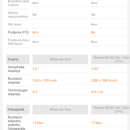
Konektor jack
Ano
Ano
3,5mm
Stereo
Ne
Ne
reproduktory
FM rádio
-
Ano
Podpora OTG
Ano
Ne
Podpora dvou
Ano
Ano
SIM karet
Xiaomi Mi A2 Lite / Xi
Displej
Motorola One
6 Pro
Úhlopříčka
5,9 "
5.84 "
displeje
Rozlišení
1520 x 720 bodů
2280 x 1080 bodů
displeje
Technologie
IPS
IPS LCD
displeje
Xiaomi Mi A2 Lite / Xi
Fotoaparát
Motorola One
6 Pro
Rozlišení
hlavního
13 Mpx
12 Mpx
zadního
fotoaparátu