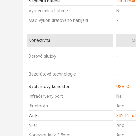
Kapacita baterie
3000 mA
Vyměnitelná baterie
Ne
Max. výkon drátového nabíjení
-
Konektivita
M
Datové služby
-
Bezdrátové technologie
-
Systémový konektor
USB-C
Infračervený port
Ne
Bluetooth
Ano
Wi-Fi
802.11 a/
NFC
Ano
Konektor jack 3,5mm
Ano