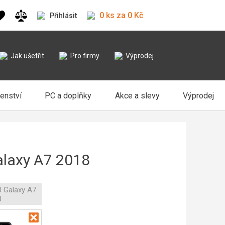
0 ks za 0 Kč
Přihlásit
Jak ušetřit
Pro firmy
Výprodej
šenství
PC a doplňky
Akce a slevy
Výprodej
alaxy A7 2018
 Galaxy A7
8