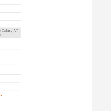
 Galaxy A7
8
ac