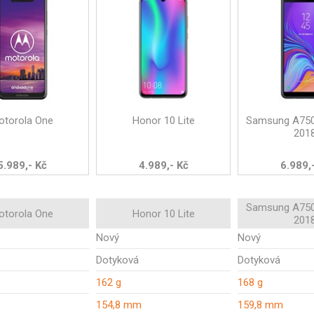
otorola One
Honor 10 Lite
Samsung A750
201
5.989,- Kč
4.989,- Kč
6.989,
Samsung A750
otorola One
Honor 10 Lite
201
Nový
Nový
Dotyková
Dotyková
162 g
168 g
154,8 mm
159,8 mm