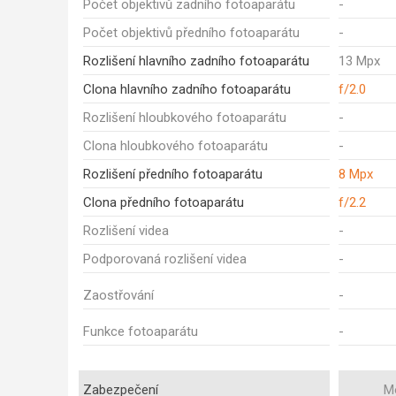
Počet objektivů zadního fotoaparátu
-
Počet objektivů předního fotoaparátu
-
Rozlišení hlavního zadního fotoaparátu
13 Mpx
Clona hlavního zadního fotoaparátu
f/2.0
Rozlišení hloubkového fotoaparátu
-
Clona hloubkového fotoaparátu
-
Rozlišení předního fotoaparátu
8 Mpx
Clona předního fotoaparátu
f/2.2
Rozlišení videa
-
Podporovaná rozlišení videa
-
Zaostřování
-
Funkce fotoaparátu
-
Zabezpečení
M