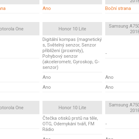
201
ana
Ano
Boční strana
Samsung A750
otorola One
Honor 10 Lite
201
Digitální kompas (magnetický
s, Světelný senzor, Senzor
přiblížení (proximity),
-
Pohybový senzor
(akcelerometr, Gyroskop, G-
senzor)
Ano
Ano
Ano
Ano
Samsung A750
otorola One
Honor 10 Lite
201
Čtečka otisků prstů na těle,
OTG, Odemykání tváří, FM
-
Rádio