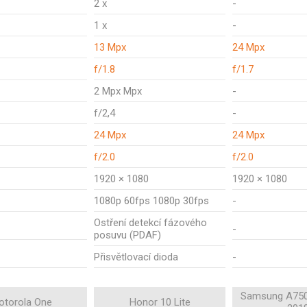
2 x
-
1 x
-
13 Mpx
24 Mpx
f/1.8
f/1.7
2 Mpx Mpx
-
f/2,4
-
24 Mpx
24 Mpx
f/2.0
f/2.0
1920 × 1080
1920 × 1080
1080p 60fps 1080p 30fps
-
Ostření detekcí fázového
-
posuvu (PDAF)
Přisvětlovací dioda
-
Samsung A750
otorola One
Honor 10 Lite