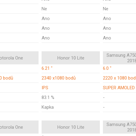
Ne
Ne
Ano
Ano
Ano
Ano
Ano
Ano
Samsung A750
otorola One
Honor 10 Lite
201
6.21 "
6.0 "
0 bodů
2340 x1080 bodů
2220 x 1080 bod
IPS
SUPER AMOLED
83.1 %
-
Kapka
-
Samsung A750
otorola One
Honor 10 Lite
201