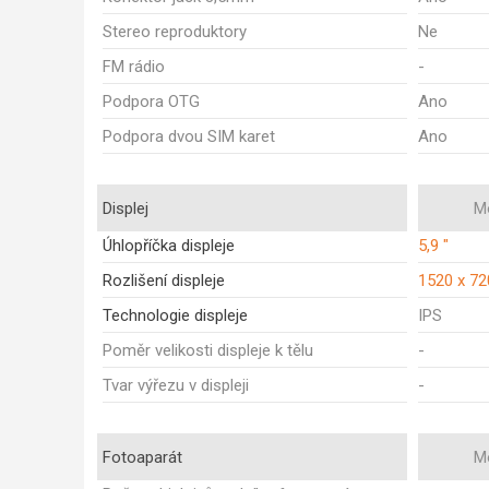
Stereo reproduktory
Ne
FM rádio
-
Podpora OTG
Ano
Podpora dvou SIM karet
Ano
Displej
M
Úhlopříčka displeje
5,9 "
Rozlišení displeje
1520 x 72
Technologie displeje
IPS
Poměr velikosti displeje k tělu
-
Tvar výřezu v displeji
-
Fotoaparát
M