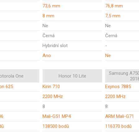
73,6 mm
76,8 mm
8 mm
7,5 mm
Ne
Ne
Černá
Černá
Hybridní slot
-
Ano
Ne
Samsung A750
otorola One
Honor 10 Lite
201
on 625
Kirin 710
Exynos 7885
z
2200 MHz
2200 MHz
8
8
06
Mali-G51 MP4
ARM Mali-G71
dů
138500 bodů
116370 bodů