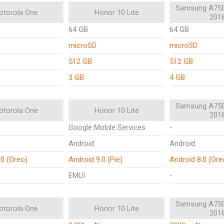
Samsung A750
otorola One
Honor 10 Lite
201
64 GB
64 GB
microSD
microSD
512 GB
512 GB
3 GB
4 GB
Samsung A750
otorola One
Honor 10 Lite
201
Google Mobile Services
-
Android
Android
.0 (Oreo)
Android 9.0 (Pie)
Android 8.0 (Ore
EMUI
-
Samsung A750
otorola One
Honor 10 Lite
201