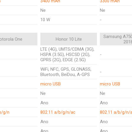
h
3400 mAh
3300 mAh
Ne
Ne
10 W
-
Samsung A750
otorola One
Honor 10 Lite
201
LTE (4G), UMTS/CDMA (3G),
HSPA (3.5G), HSCSD (2G),
-
GPRS (2G), EDGE (2.5G)
WiFi, NFC, GPS, GLONASS,
-
Bluetooth, BeiDou, A-GPS
micro USB
micro USB
Ne
Ne
Ano
Ano
b/g/n
802.11 a/b/g/n/ac
802.11 a/b/g/n/
Ano
Ano
Ano
Ano