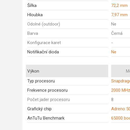
Šířka
72,2 mm
Hloubka
7,97 mm
Odolné (outdoor)
Ne
Barva
Černá
Konfigurace karet
-
Notifikační dioda
Ne
Výkon
M
Typ procesoru
Snapdrag
Frekvence procesoru
2000 MH
Počet jader procesoru
8
Grafický chip
Adreno 5
AnTuTu Benchmark
65000 bo