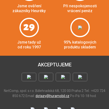
Jsme ověření
Při nespokojenosti
zákazníky Heuréky
vrácení peněz
29
Jsme tady už
95% katalogových
od roku 1997
produktu skladem
AKCEPTUJEME
NetComp, spol. s r.o.
Bělehradská 68, 120 00 Praha 2
Tel.: +420 724
850 672
Email:
dotazy@huramobil.cz
Po-Pá 10-18 hod.