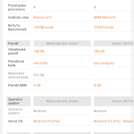
Počet jader
8
8
procesoru
Grafický chip
Adreno 612
ARM Mali-G76
AnTuTu
169786 bodů
313372 bodů
Benchmark
Paměť
Motorola One Zoom
Honor 20 Pro
Uživatelská
128 GB
256 GB
paměť
Paměťová
microSD
bez podpory
karta
Maximální
512 GB
-
velikost karty
Paměť RAM
4 GB
8 GB
Operační
Motorola One Zoom
Honor 20 Pro
systém
Operační
Android
Android
systém
Verze OS
Android 9.0 (Pie)
Android 9.0 (Pie) - Magic 