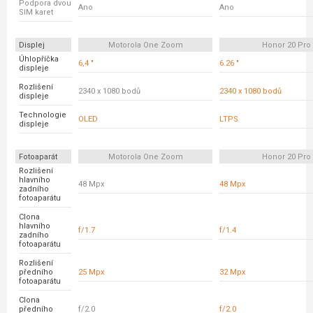
Podpora dvou
Ano
Ano
SIM karet
Displej
Motorola One Zoom
Honor 20 Pro
Úhlopříčka
6,4 "
6.26 "
displeje
Rozlišení
2340 x 1080 bodů
2340 x 1080 bodů
displeje
Technologie
OLED
LTPS
displeje
Fotoaparát
Motorola One Zoom
Honor 20 Pro
Rozlišení
hlavního
48 Mpx
48 Mpx
zadního
fotoaparátu
Clona
hlavního
f/1.7
f/1.4
zadního
fotoaparátu
Rozlišení
předního
25 Mpx
32 Mpx
fotoaparátu
Clona
předního
f/2.0
f/2.0