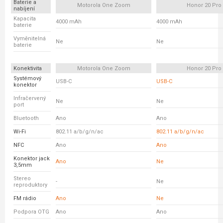
Baterie a
Motorola One Zoom
Honor 20 Pro
nabíjení
Kapacita
4000 mAh
4000 mAh
baterie
Vyměnitelná
Ne
Ne
baterie
Konektivita
Motorola One Zoom
Honor 20 Pro
Systémový
USB-C
USB-C
konektor
Infračervený
Ne
Ne
port
Bluetooth
Ano
Ano
Wi-Fi
802.11 a/b/g/n/ac
802.11 a/b/g/n/ac
NFC
Ano
Ano
Konektor jack
Ano
Ne
3,5mm
Stereo
-
Ne
reproduktory
FM rádio
Ano
Ne
Podpora OTG
Ano
Ano