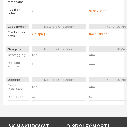
fotoaparátu
Rozlišení
-
3840 × 2160
videa
Zabezpečení
Motorola One Zoom
Honor 20 Pro
Čtečka otisku
V displeji
Boční strana
prstů
Navigace
Motorola One Zoom
Honor 20 Pro
Geotagging
Ano
Ano
Digitální
Ano
Ano
kompas
Obecné
Motorola One Zoom
Honor 20 Pro
Česká
Ano
Ano
lokalizace
Distribuce
CZ
CZ
JAK NAKUPOVAT
O SPOLEČNOSTI