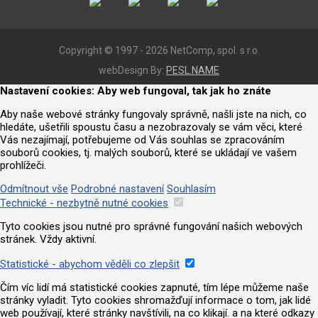
Copyright © 1997 - 2026 NetComp, spol. s r.o.
webDesign By:
PESL.NAME
Nastavení cookies: Aby web fungoval, tak jak ho znáte
Aby naše webové stránky fungovaly správně, našli jste na nich, co
hledáte, ušetřili spoustu času a nezobrazovaly se vám věci, které
Vás nezajímají, potřebujeme od Vás souhlas se zpracováním
souborů cookies, tj. malých souborů, které se ukládají ve vašem
prohlížeči.
Odmítnout vše
Podrobné nastavení
Souhlasím
Technické - nezbytně nutné cookies
Tyto cookies jsou nutné pro správné fungování našich webových
stránek. Vždy aktivní.
Statistické - abychom věděli co zlepšit
Čím víc lidí má statistické cookies zapnuté, tím lépe můžeme naše
stránky vyladit. Tyto cookies shromažďují informace o tom, jak lidé
web používají, které stránky navštívili, na co klikají. a na které odkazy