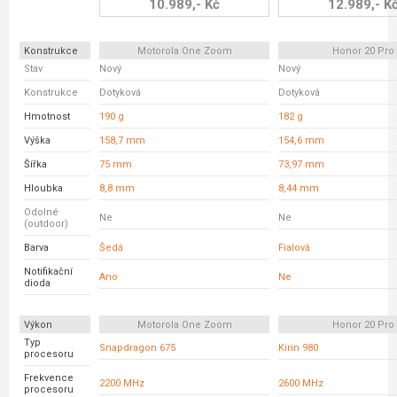
10.989,- Kč
12.989,- K
Konstrukce
Motorola One Zoom
Honor 20 Pro
Stav
Nový
Nový
Konstrukce
Dotyková
Dotyková
Hmotnost
190 g
182 g
Výška
158,7 mm
154,6 mm
Šířka
75 mm
73,97 mm
Hloubka
8,8 mm
8,44 mm
Odolné
Ne
Ne
(outdoor)
Barva
Šedá
Fialová
Notifikační
Ano
Ne
dioda
Výkon
Motorola One Zoom
Honor 20 Pro
Typ
Snapdragon 675
Kirin 980
procesoru
Frekvence
2200 MHz
2600 MHz
procesoru