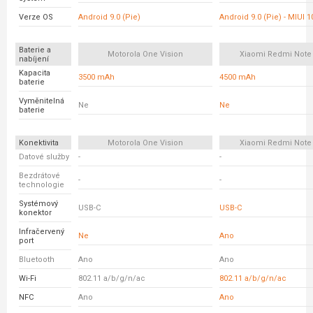
Verze OS
Android 9.0 (Pie)
Android 9.0 (Pie) - MIUI 1
Baterie a
Motorola One Vision
Xiaomi Redmi Note 
nabíjení
Kapacita
3500 mAh
4500 mAh
baterie
Vyměnitelná
Ne
Ne
baterie
Konektivita
Motorola One Vision
Xiaomi Redmi Note 
Datové služby
-
-
Bezdrátové
-
-
technologie
Systémový
USB-C
USB-C
konektor
Infračervený
Ne
Ano
port
Bluetooth
Ano
Ano
Wi-Fi
802.11 a/b/g/n/ac
802.11 a/b/g/n/ac
NFC
Ano
Ano