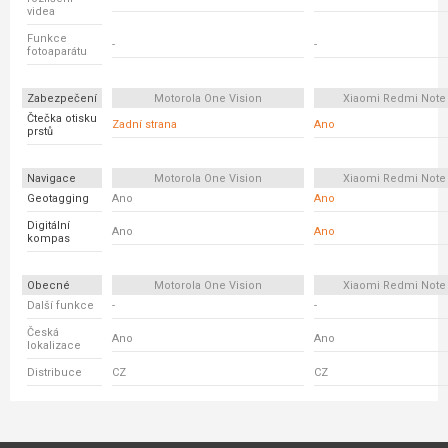
videa
Funkce
-
-
fotoaparátu
Zabezpečení
Motorola One Vision
Xiaomi Redmi Note 
Čtečka otisku
Zadní strana
Ano
prstů
Navigace
Motorola One Vision
Xiaomi Redmi Note 
Geotagging
Ano
Ano
Digitální
Ano
Ano
kompas
Obecné
Motorola One Vision
Xiaomi Redmi Note 
Další funkce
-
-
Česká
Ano
Ano
lokalizace
Distribuce
CZ
CZ