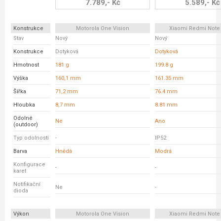
7.789,- Kč
5.589,- Kč
Konstrukce
Motorola One Vision
Xiaomi Redmi Note 
Stav
Nový
Nový
Konstrukce
Dotyková
Dotyková
Hmotnost
181 g
199.8 g
Výška
160,1 mm
161.35 mm
Šířka
71,2 mm
76.4 mm
Hloubka
8,7 mm
8.81 mm
Odolné
Ne
Ano
(outdoor)
Typ odolnosti
-
IP52
Barva
Hnědá
Modrá
Konfigurace
-
-
karet
Notifikační
Ne
-
dioda
Výkon
Motorola One Vision
Xiaomi Redmi Note 