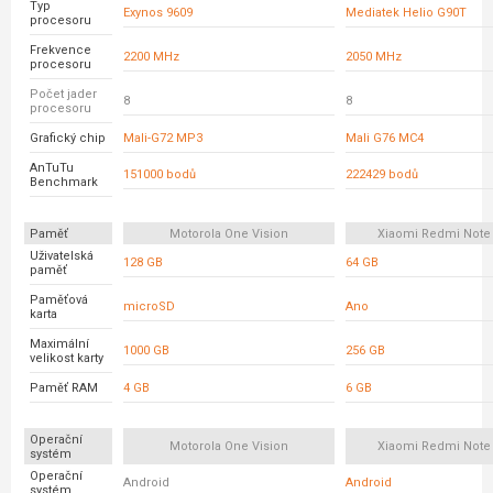
Typ
Exynos 9609
Mediatek Helio G90T
procesoru
Frekvence
2200 MHz
2050 MHz
procesoru
Počet jader
8
8
procesoru
Grafický chip
Mali-G72 MP3
Mali G76 MC4
AnTuTu
151000 bodů
222429 bodů
Benchmark
Paměť
Motorola One Vision
Xiaomi Redmi Note 
Uživatelská
128 GB
64 GB
paměť
Paměťová
microSD
Ano
karta
Maximální
1000 GB
256 GB
velikost karty
Paměť RAM
4 GB
6 GB
Operační
Motorola One Vision
Xiaomi Redmi Note 
systém
Operační
Android
Android
systém