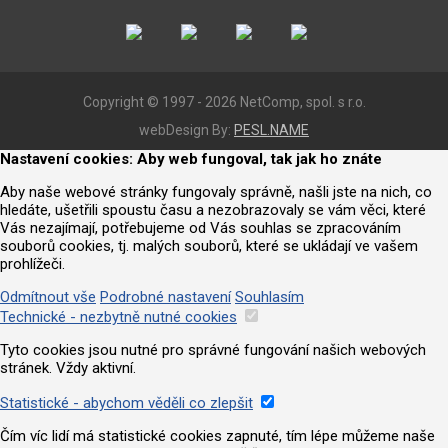
Copyright © 1997 - 2026 NetComp, spol. s r.o.
webDesign By:
PESL.NAME
Nastavení cookies: Aby web fungoval, tak jak ho znáte
Aby naše webové stránky fungovaly správně, našli jste na nich, co
hledáte, ušetřili spoustu času a nezobrazovaly se vám věci, které
Vás nezajímají, potřebujeme od Vás souhlas se zpracováním
souborů cookies, tj. malých souborů, které se ukládají ve vašem
prohlížeči.
Odmítnout vše
Podrobné nastavení
Souhlasím
Technické - nezbytně nutné cookies
Tyto cookies jsou nutné pro správné fungování našich webových
stránek. Vždy aktivní.
Statistické - abychom věděli co zlepšit
Čím víc lidí má statistické cookies zapnuté, tím lépe můžeme naše