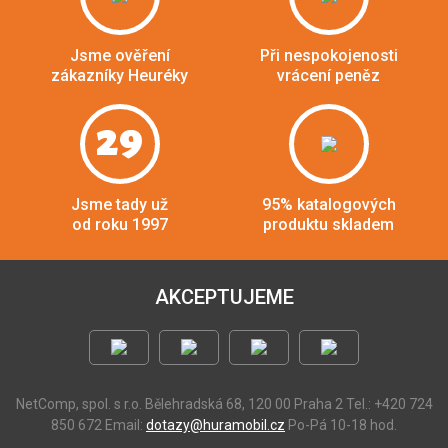
Jsme ověření
Při nespokojenosti
zákazníky Heuréky
vrácení peněz
29
Jsme tady už
95% katalogových
od roku 1997
produktu skladem
AKCEPTUJEME
NetComp, spol. s r.o.
Bělehradská 68, 120 00 Praha 2
Tel.: +420 724
850 672
Email:
dotazy@huramobil.cz
Po-Pá 10-18 hod.