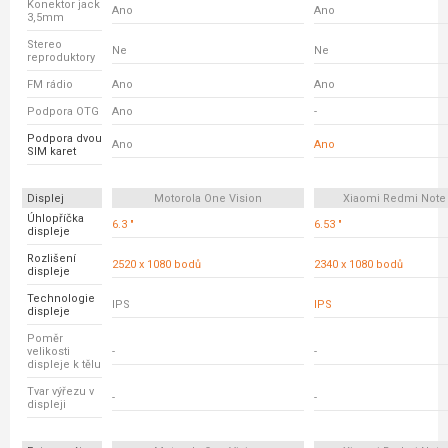
Konektor jack
Ano
Ano
3,5mm
Stereo
Ne
Ne
reproduktory
FM rádio
Ano
Ano
Podpora OTG
Ano
-
Podpora dvou
Ano
Ano
SIM karet
Displej
Motorola One Vision
Xiaomi Redmi Note 
Úhlopříčka
6.3 "
6.53 "
displeje
Rozlišení
2520 x 1080 bodů
2340 x 1080 bodů
displeje
Technologie
IPS
IPS
displeje
Poměr
velikosti
-
-
displeje k tělu
Tvar výřezu v
-
-
displeji