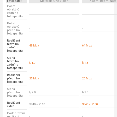
Fotoaparát
Motorola One Vision
Xiaomi Redmi Note 
Počet
objektivů
-
-
zadního
fotoaparátu
Počet
objektivů
-
-
předního
fotoaparátu
Rozlišení
hlavního
48 Mpx
64 Mpx
zadního
fotoaparátu
Clona
hlavního
f/1.7
f/1.8
zadního
fotoaparátu
Rozlišení
předního
25 Mpx
20 Mpx
fotoaparátu
Clona
předního
f/2.0
f/2.0
fotoaparátu
Rozlišení
3840 × 2160
3840 × 2160
videa
Podporovaná
rozlišení
-
-