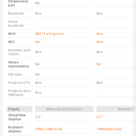
Infračervený
Ne
-
port
Bluetooth
Ano
Ano
Verze
-
-
bluetooth
Wi-Fi
802.11 a/b/g/n/ac
Ano
NFC
Ne
Ano
Konektor jack
Ano
Ano
3,5mm
Stereo
Ne
Ne
reproduktory
FM rádio
Ne
-
Podpora OTG
Ano
Ano
Podpora dvou
Ano
-
SIM karet
Displej
Motorola One Fusion+
Realme 7
Úhlopříčka
6.5 "
6.5 "
displeje
Rozlišení
2340 x 1080 bodů
1080x2400 bodů
displeje