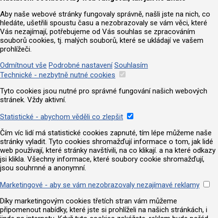
Aby naše webové stránky fungovaly správně, našli jste na nich, co
hledáte, ušetřili spoustu času a nezobrazovaly se vám věci, které
Vás nezajímají, potřebujeme od Vás souhlas se zpracováním
souborů cookies, tj. malých souborů, které se ukládají ve vašem
prohlížeči.
Odmítnout vše
Podrobné nastavení
Souhlasím
Technické - nezbytně nutné cookies
Tyto cookies jsou nutné pro správné fungování našich webových
stránek. Vždy aktivní.
Statistické - abychom věděli co zlepšit
Čím víc lidí má statistické cookies zapnuté, tím lépe můžeme naše
stránky vyladit. Tyto cookies shromažďují informace o tom, jak lidé
web používají, které stránky navštívili, na co klikají. a na které odkazy
jsi klikla. Všechny informace, které soubory cookie shromažďují,
jsou souhrnné a anonymní.
Marketingové - aby se vám nezobrazovaly nezajímavé reklamy
Díky marketingovým cookies třetích stran vám můžeme
připomenout nabídky, které jste si prohlíželi na našich stránkách, i