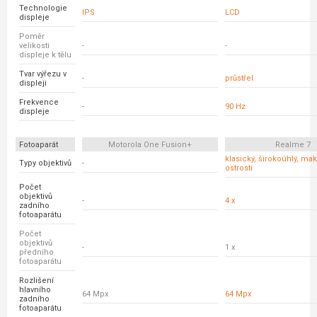
Technologie
IPS
LCD
displeje
Poměr
velikosti
-
-
displeje k tělu
Tvar výřezu v
-
průstřel
displeji
Frekvence
-
90 Hz
displeje
Fotoaparát
Motorola One Fusion+
Realme 7
klasický, širokoúhlý, ma
Typy objektivů
-
ostrosti
Počet
objektivů
-
4 x
zadního
fotoaparátu
Počet
objektivů
-
1 x
předního
fotoaparátu
Rozlišení
hlavního
64 Mpx
64 Mpx
zadního
fotoaparátu