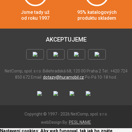
Jsme tady už
95% katalogových
od roku 1997
produktu skladem
AKCEPTUJEME
NetComp, spol. s r.o.
Bělehradská 68, 120 00 Praha 2
Tel.: +420 724
850 672
Email:
dotazy@huramobil.cz
Po-Pá 10-18 hod.
Copyright © 1997 - 2026 NetComp, spol. s r.o.
webDesign By:
PESL.NAME
Nastavení cookies: Aby web fungoval, tak jak ho znáte