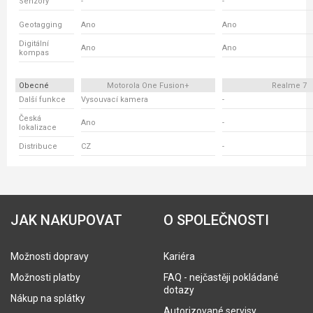
Senzory
-
-
Geotagging
Ano
Ano
Digitální
Ano
Ano
kompas
Obecné
Motorola One Fusion+
Realme 7
Další funkce
Vysouvací kamera
-
Česká
Ano
-
lokalizace
Distribuce
CZ
-
JAK NAKUPOVAT
O SPOLEČNOSTI
Možnosti dopravy
Kariéra
Možnosti platby
FAQ - nejčastěji pokládané
dotazy
Nákup na splátky
Autorizované servisy