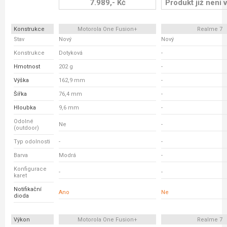
7.989,- Kč
Produkt již není v
Konstrukce
Motorola One Fusion+
Realme 7
Stav
Nový
Nový
Konstrukce
Dotyková
-
Hmotnost
202 g
-
Výška
162,9 mm
-
Šířka
76,4 mm
-
Hloubka
9,6 mm
-
Odolné
Ne
-
(outdoor)
Typ odolnosti
-
-
Barva
Modrá
-
Konfigurace
-
-
karet
Notifikační
Ano
Ne
dioda
Výkon
Motorola One Fusion+
Realme 7