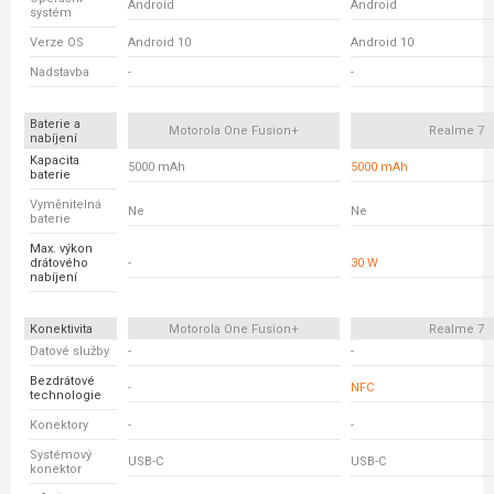
Android
Android
systém
Verze OS
Android 10
Android 10
Nadstavba
-
-
Baterie a
Motorola One Fusion+
Realme 7
nabíjení
Kapacita
5000 mAh
5000 mAh
baterie
Vyměnitelná
Ne
Ne
baterie
Max. výkon
drátového
-
30 W
nabíjení
Konektivita
Motorola One Fusion+
Realme 7
Datové služby
-
-
Bezdrátové
-
NFC
technologie
Konektory
-
-
Systémový
USB-C
USB-C
konektor