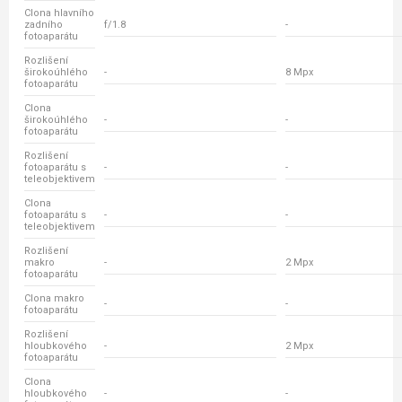
Clona hlavního
zadního
f/1.8
-
fotoaparátu
Rozlišení
širokoúhlého
-
8 Mpx
fotoaparátu
Clona
širokoúhlého
-
-
fotoaparátu
Rozlišení
fotoaparátu s
-
-
teleobjektivem
Clona
fotoaparátu s
-
-
teleobjektivem
Rozlišení
makro
-
2 Mpx
fotoaparátu
Clona makro
-
-
fotoaparátu
Rozlišení
hloubkového
-
2 Mpx
fotoaparátu
Clona
hloubkového
-
-