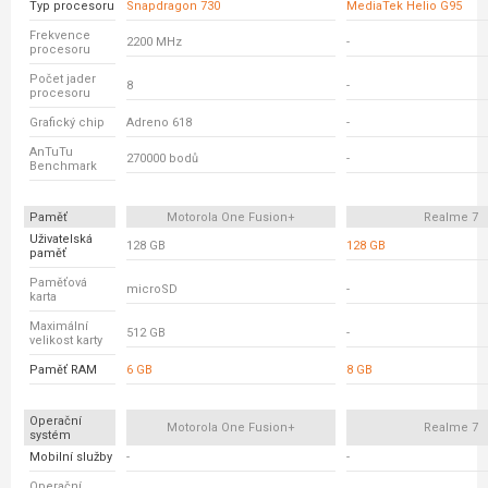
Typ procesoru
Snapdragon 730
MediaTek Helio G95
Frekvence
2200 MHz
-
procesoru
Počet jader
8
-
procesoru
Grafický chip
Adreno 618
-
AnTuTu
270000 bodů
-
Benchmark
Paměť
Motorola One Fusion+
Realme 7
Uživatelská
128 GB
128 GB
paměť
Paměťová
microSD
-
karta
Maximální
512 GB
-
velikost karty
Paměť RAM
6 GB
8 GB
Operační
Motorola One Fusion+
Realme 7
systém
Mobilní služby
-
-
Operační