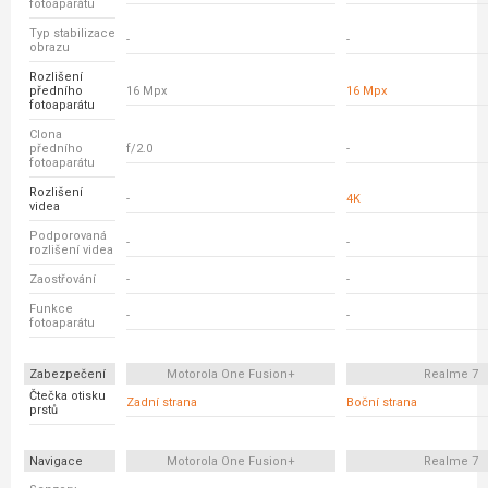
fotoaparátu
Typ stabilizace
-
-
obrazu
Rozlišení
předního
16 Mpx
16 Mpx
fotoaparátu
Clona
předního
f/2.0
-
fotoaparátu
Rozlišení
-
4K
videa
Podporovaná
-
-
rozlišení videa
Zaostřování
-
-
Funkce
-
-
fotoaparátu
Zabezpečení
Motorola One Fusion+
Realme 7
Čtečka otisku
Zadní strana
Boční strana
prstů
Navigace
Motorola One Fusion+
Realme 7