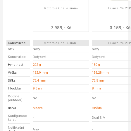
Motorola One Fusion+
Huawei Y6 201
7.989,- Kč
3.159,- Kč
Konstrukce
Motorola One Fusion+
Huawei Y6 201
Stav
Nový
Nový
Konstrukce
Dotyková
Dotyková
Hmotnost
202 g
150 g
Výška
162,9 mm
156,28 mm
Šířka
76,4 mm
73,5 mm
Hloubka
9,6 mm
8 mm
Odolné
Ne
Ne
(outdoor)
Barva
Modrá
Hnědá
Konfigurace
-
Dual SIM
karet
Notifikační
Ano
-