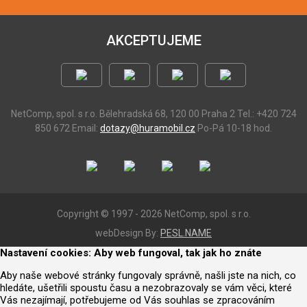
AKCEPTUJEME
NetComp, spol. s r.o.
Bělehradská 68, 120 00 Praha 2
Tel.: +420 724
850 672
Email:
dotazy@huramobil.cz
Po-Pá 10-18 hod.
Copyright © 1997 - 2026 NetComp, spol. s r.o.
webDesign By:
PESL.NAME
Nastavení cookies: Aby web fungoval, tak jak ho znáte
Aby naše webové stránky fungovaly správně, našli jste na nich, co
hledáte, ušetřili spoustu času a nezobrazovaly se vám věci, které
Vás nezajímají, potřebujeme od Vás souhlas se zpracováním