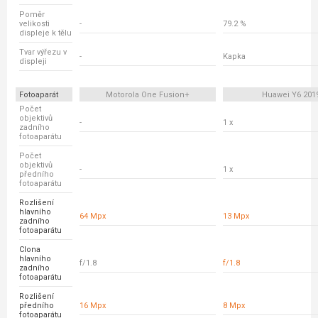
Poměr
velikosti
-
79.2 %
displeje k tělu
Tvar výřezu v
-
Kapka
displeji
Fotoaparát
Motorola One Fusion+
Huawei Y6 201
Počet
objektivů
-
1 x
zadního
fotoaparátu
Počet
objektivů
-
1 x
předního
fotoaparátu
Rozlišení
hlavního
64 Mpx
13 Mpx
zadního
fotoaparátu
Clona
hlavního
f/1.8
f/1.8
zadního
fotoaparátu
Rozlišení
předního
16 Mpx
8 Mpx
fotoaparátu