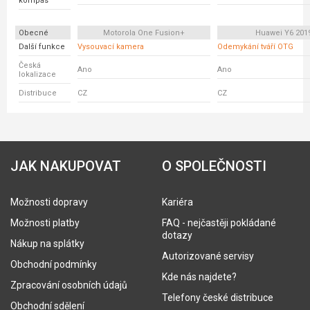
kompas
Obecné
Motorola One Fusion+
Huawei Y6 201
Další funkce
Vysouvací kamera
Odemykání tváří OTG
Česká
Ano
Ano
lokalizace
Distribuce
CZ
CZ
JAK NAKUPOVAT
O SPOLEČNOSTI
Možnosti dopravy
Kariéra
Možnosti platby
FAQ - nejčastěji pokládané
dotazy
Nákup na splátky
Autorizované servisy
Obchodní podmínky
Kde nás najdete?
Zpracování osobních údajů
Telefony české distribuce
Obchodní sdělení