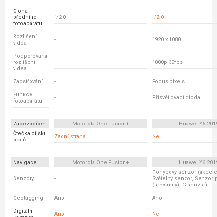
Clona
předního
f/2.0
f/2.0
fotoaparátu
Rozlišení
-
1920 x 1080
videa
Podporovaná
rozlišení
-
1080p 30fps
videa
Zaostřování
-
Focus pixels
Funkce
-
Přisvětlovací dioda
fotoaparátu
Zabezpečení
Motorola One Fusion+
Huawei Y6 201
Čtečka otisku
Zadní strana
Ne
prstů
Navigace
Motorola One Fusion+
Huawei Y6 201
Pohybový senzor (akcele
Senzory
-
Světelný senzor, Senzor p
(proximity), G-senzor)
Geotagging
Ano
Ano
Digitální
Ano
Ne