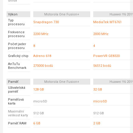
dioda
Výkon
Motorola One Fusion+
Huawei Y6 201
Typ
Snapdragon 730
MediaTek MT6761
procesoru
Frekvence
2200 MHz
2000 MHz
procesoru
Počet jader
8
4
procesoru
Grafický chip
Adreno 618
PowerVR GE8320
AnTuTu
270000 bodů
56512 bodů
Benchmark
Paměť
Motorola One Fusion+
Huawei Y6 201
Uživatelská
128 GB
32 GB
paměť
Paměťová
microSD
microSD
karta
Maximální
512 GB
512 GB
velikost karty
Paměť RAM
6 GB
2 GB