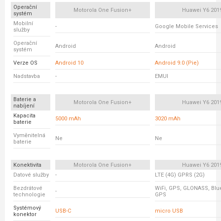
Operační
Motorola One Fusion+
Huawei Y6 201
systém
Mobilní
-
Google Mobile Services
služby
Operační
Android
Android
systém
Verze OS
Android 10
Android 9.0 (Pie)
Nadstavba
-
EMUI
Baterie a
Motorola One Fusion+
Huawei Y6 201
nabíjení
Kapacita
5000 mAh
3020 mAh
baterie
Vyměnitelná
Ne
Ne
baterie
Konektivita
Motorola One Fusion+
Huawei Y6 201
Datové služby
-
LTE (4G) GPRS (2G)
Bezdrátové
WiFi, GPS, GLONASS, Blue
-
technologie
GPS
Systémový
USB-C
micro USB
konektor