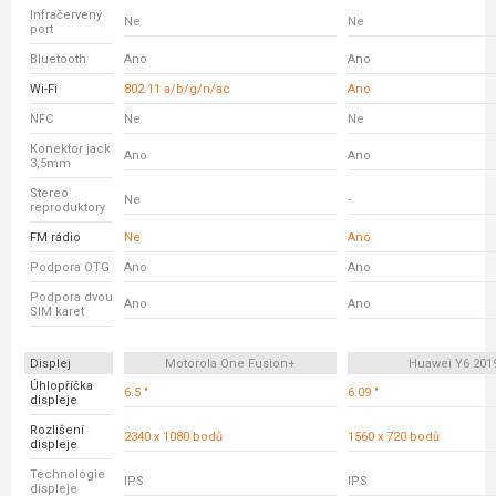
Infračervený
Ne
Ne
port
Bluetooth
Ano
Ano
Wi-Fi
802.11 a/b/g/n/ac
Ano
NFC
Ne
Ne
Konektor jack
Ano
Ano
3,5mm
Stereo
Ne
-
reproduktory
FM rádio
Ne
Ano
Podpora OTG
Ano
Ano
Podpora dvou
Ano
Ano
SIM karet
Displej
Motorola One Fusion+
Huawei Y6 201
Úhlopříčka
6.5 "
6.09 "
displeje
Rozlišení
2340 x 1080 bodů
1560 x 720 bodů
displeje
Technologie
IPS
IPS
displeje