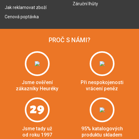
Záruční lhůty
Jak reklamovat zboží
Cenová poptávka
PROČ S NÁMI?
Jsme ověření
Při nespokojenosti
zákazníky Heuréky
vrácení peněz
29
Jsme tady už
95% katalogových
od roku 1997
produktu skladem