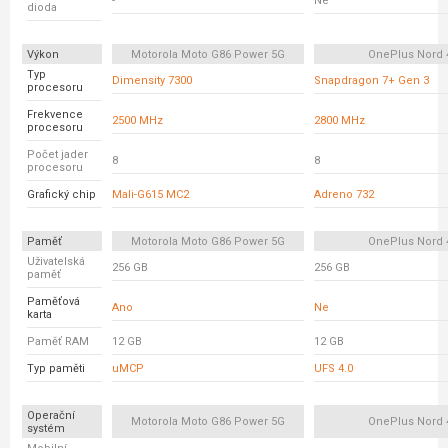
-
Ne
dioda
Výkon
Motorola Moto G86 Power 5G
OnePlus Nord 
Typ
Dimensity 7300
Snapdragon 7+ Gen 3
procesoru
Frekvence
2500 MHz
2800 MHz
procesoru
Počet jader
8
8
procesoru
Grafický chip
Mali-G615 MC2
Adreno 732
Paměť
Motorola Moto G86 Power 5G
OnePlus Nord 
Uživatelská
256 GB
256 GB
paměť
Paměťová
Ano
Ne
karta
Paměť RAM
12 GB
12 GB
Typ paměti
uMCP
UFS 4.0
Operační
Motorola Moto G86 Power 5G
OnePlus Nord 
systém