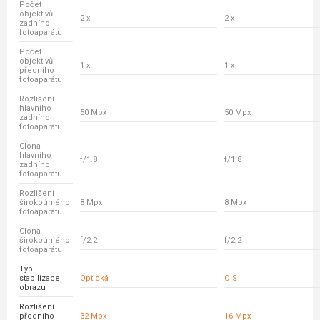
Počet
objektivů
2 x
2 x
zadního
fotoaparátu
Počet
objektivů
1 x
1 x
předního
fotoaparátu
Rozlišení
hlavního
50 Mpx
50 Mpx
zadního
fotoaparátu
Clona
hlavního
f/1.8
f/1.8
zadního
fotoaparátu
Rozlišení
širokoúhlého
8 Mpx
8 Mpx
fotoaparátu
Clona
širokoúhlého
f/2.2
f/2.2
fotoaparátu
Typ
stabilizace
Optická
OIS
obrazu
Rozlišení
předního
32 Mpx
16 Mpx