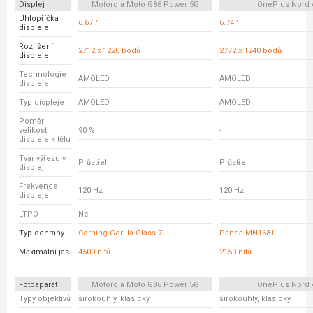
Displej
Motorola Moto G86 Power 5G
OnePlus Nord 
Úhlopříčka
6.67 "
6.74 "
displeje
Rozlišení
2712 x 1220 bodů
2772 x 1240 bodů
displeje
Technologie
AMOLED
AMOLED
displeje
Typ displeje
AMOLED
AMOLED
Poměr
velikosti
90 %
-
displeje k tělu
Tvar výřezu v
Průstřel
Průstřel
displeji
Frekvence
120 Hz
120 Hz
displeje
LTPO
Ne
-
Typ ochrany
Corning Gorilla Glass 7i
Panda-MN1681
Maximální jas
4500 nitů
2150 nitů
Fotoaparát
Motorola Moto G86 Power 5G
OnePlus Nord 
Typy objektivů
širokoúhlý, klasický
širokoúhlý, klasický