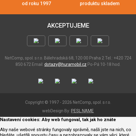
od roku 1997
produktu skladem
AKCEPTUJEME
NetComp, spol. s r.o.
Bělehradská 68, 120 00 Praha 2
Tel.: +420 724
850 672
Email:
dotazy@huramobil.cz
Po-Pá 10-18 hod.
Copyright © 1997 - 2026 NetComp, spol. s r.o.
webDesign By:
PESL.NAME
Nastavení cookies: Aby web fungoval, tak jak ho znáte
Aby naše webové stránky fungovaly správně, našli jste na nich, co
hledáte, ušetřili spoustu času a nezobrazovaly se vám věci, které