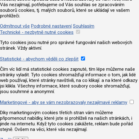
Vás nezajímají, potřebujeme od Vás souhlas se zpracováním
souborů cookies, tj. malých souborů, které se ukládají ve vašem
prohlížeči.
Odmítnout vše
Podrobné nastavení
Souhlasím
Technické - nezbytně nutné cookies
Tyto cookies jsou nutné pro správné fungování našich webových
stránek. Vždy aktivní.
Statistické - abychom věděli co zlepšit
Čím víc lidí má statistické cookies zapnuté, tím lépe můžeme naše
stránky vyladit. Tyto cookies shromažďují informace o tom, jak lidé
web používají, které stránky navštívili, na co klikají. a na které odkazy
jsi klikla. Všechny informace, které soubory cookie shromažďují,
jsou souhrnné a anonymní.
Marketingové - aby se vám nezobrazovaly nezajímavé reklamy
Díky marketingovým cookies třetích stran vám můžeme
připomenout nabídky, které jste si prohlíželi na našich stránkách, i
jinde na internetu. Když tyto cookies zakážete, reklam bude pořád
stejně. Ovšem na věci, které vás nezajímají.