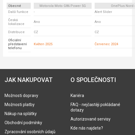
Obecné
Motorola Moto G86 Power 5G
OnePlus Nord 
Další funkce
-
Alert Slider
Česká
Ano
Ano
lokalizace
Distribuce
CZ
CZ
Oficiální
představení
Květen 2025
Červenec 2024
telefonu
JAK NAKUPOVAT
O SPOLEČNOSTI
Možnosti dopravy
Kariéra
Možnosti platby
FAQ - nejčastěji pokládané
dotazy
Nákup na splátky
Autorizované servisy
Obchodní podmínky
Kde nás najdete?
Zpracování osobních údajů