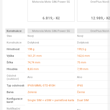
Motorola Moto G86 Power 5G
OnePlus Nord 
6.819,- Kč
12.989,- K
Konstrukce
Motorola Moto G86 Power 5G
OnePlus Nord 
Stav
Nový
Nový
Konstrukce
Dotyková
Dotyková
Hmotnost
198 g
199,5 g
Výška
161,21 mm
162,6 mm
Šířka
74,74 mm
75 mm
Hloubka
8,65 mm
7,99 mm
Odolné
Ano
Ano
(outdoor)
Typ odolnosti
IP69/68MIL-STD-810H
IP65
Barva
Zelená
Černá
Konfigurace
Single SIM + eSIM + paměťová karta
Dual SIM
karet
Notifikační