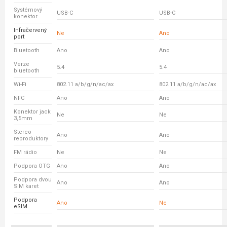
Systémový
USB-C
USB-C
konektor
Infračervený
Ne
Ano
port
Bluetooth
Ano
Ano
Verze
5.4
5.4
bluetooth
Wi-Fi
802.11 a/b/g/n/ac/ax
802.11 a/b/g/n/ac/ax
NFC
Ano
Ano
Konektor jack
Ne
Ne
3,5mm
Stereo
Ano
Ano
reproduktory
FM rádio
Ne
Ne
Podpora OTG
Ano
Ano
Podpora dvou
Ano
Ano
SIM karet
Podpora
Ano
Ne
eSIM