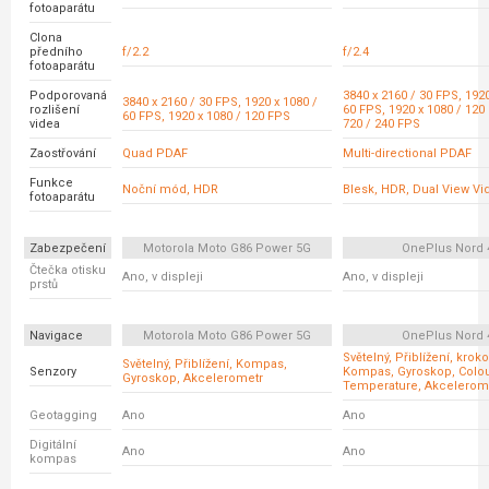
fotoaparátu
Clona
předního
f/2.2
f/2.4
fotoaparátu
Podporovaná
3840 x 2160 / 30 FPS, 1920
3840 x 2160 / 30 FPS, 1920 x 1080 /
rozlišení
60 FPS, 1920 x 1080 / 120
60 FPS, 1920 x 1080 / 120 FPS
videa
720 / 240 FPS
Zaostřování
Quad PDAF
Multi-directional PDAF
Funkce
Noční mód, HDR
Blesk, HDR, Dual View Vi
fotoaparátu
Zabezpečení
Motorola Moto G86 Power 5G
OnePlus Nord 
Čtečka otisku
Ano, v displeji
Ano, v displeji
prstů
Navigace
Motorola Moto G86 Power 5G
OnePlus Nord 
Světelný, Přiblížení, krok
Světelný, Přiblížení, Kompas,
Senzory
Kompas, Gyroskop, Colo
Gyroskop, Akcelerometr
Temperature, Akcelerom
Geotagging
Ano
Ano
Digitální
Ano
Ano
kompas