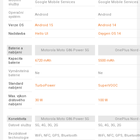
Mobilní
Google Mobile Services
Google Mobile Services
služby
Operační
Android
Android
systém
Verze OS
Android 15
Android 14
Nadstavba
Hello UI
Oxygen OS 14
Baterie a
Motorola Moto G86 Power 5G
OnePlus Nord 
nabíjení
Kapacita
6720 mAh
5500 mAh
baterie
Vyměnitelná
Ne
Ne
baterie
Standard
TurboPower
SuperVOOC
nabíjení
Max. výkon
drátového
30 W
100 W
nabíjení
Konektivita
Motorola Moto G86 Power 5G
OnePlus Nord 
Datové služby
5G, 4G, 3G, 2G
5G, 4G, 3G, 2G
Bezdrátové
WiFi, NFC, GPS, Bluetooth
WiFi, NFC, GPS, Bluetoot
technologie