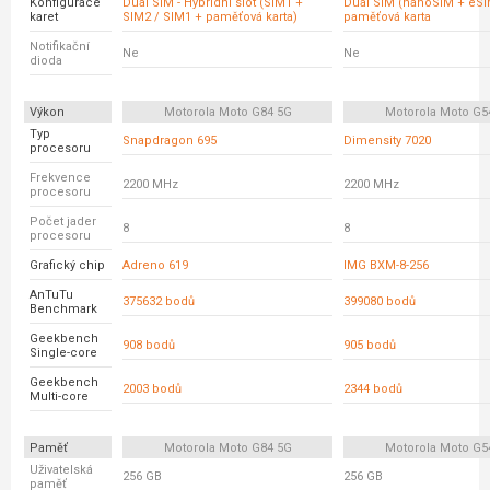
Konfigurace
Dual SIM - Hybridní slot (SIM1 +
Dual SIM (nanoSIM + eSI
karet
SIM2 / SIM1 + paměťová karta)
paměťová karta
Notifikační
Ne
Ne
dioda
Výkon
Motorola Moto G84 5G
Motorola Moto G5
Typ
Snapdragon 695
Dimensity 7020
procesoru
Frekvence
2200 MHz
2200 MHz
procesoru
Počet jader
8
8
procesoru
Grafický chip
Adreno 619
IMG BXM-8-256
AnTuTu
375632 bodů
399080 bodů
Benchmark
Geekbench
908 bodů
905 bodů
Single-core
Geekbench
2003 bodů
2344 bodů
Multi-core
Paměť
Motorola Moto G84 5G
Motorola Moto G5
Uživatelská
256 GB
256 GB
paměť