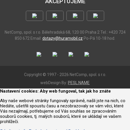
AKCEPTUJEME
NetComp, spol. s r.o.
Bělehradská 68, 120 00 Praha 2
Tel.: +420 724
850 672
Email:
dotazy@huramobil.cz
Po-Pá 10-18 hod.
Copyright © 1997 - 2026 NetComp, spol. s r.o.
webDesign By:
PESL.NAME
Nastavení cookies: Aby web fungoval, tak jak ho znáte
Aby naše webové stránky fungovaly správně, našli jste na nich, co
hledáte, ušetřili spoustu času a nezobrazovaly se vám věci, které
Vás nezajímají, potřebujeme od Vás souhlas se zpracováním
souborů cookies, tj. malých souborů, které se ukládají ve vašem
prohlížeči.