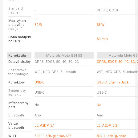
baterie
Standard
-
PD 3.0; QC 3+
nabíjení
Max. výkon
drátového
30 W
33 W
nabíjení
Doba nabíjení
-
50 min.
na 50 %
Konektivita
Motorola Moto G84 5G
Motorola Moto G5
Datové služby
GPRS, EDGE, 5G, 4G, 3G, 2G
GPRS, EDGE, 5G, 4G, 3G, 
Bezdrátové
WiFi, NFC, GPS, Bluetooth
WiFi, NFC, GPS, Bluetoot
technologie
Konektory
USB-C
USB-C, 3,5mm Jack
Systémový
USB-C
USB-C
konektor
Infračervený
Ne
Ne
port
Bluetooth
Ano
Ano
Verze
LE, A2DP, 5.1
LE, A2DP, 5.2
bluetooth
Wi-Fi
802.11 a/b/g/n/ac/6/7
802.11 a/b/g/n/ac