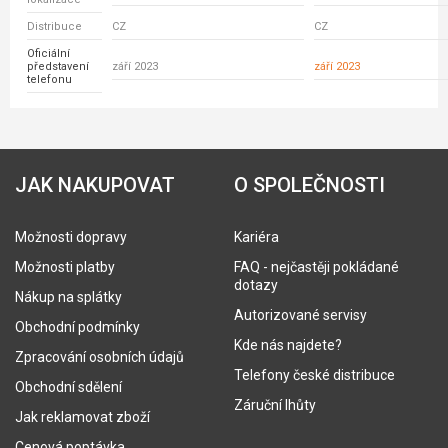
Distribuce
CZ
CZ
Oficiální
představení
září 2023
září 2023
telefonu
JAK NAKUPOVAT
O SPOLEČNOSTI
Možnosti dopravy
Kariéra
Možnosti platby
FAQ - nejčastěji pokládané
dotazy
Nákup na splátky
Autorizované servisy
Obchodní podmínky
Kde nás najdete?
Zpracování osobních údajů
Telefony české distribuce
Obchodní sdělení
Záruční lhůty
Jak reklamovat zboží
Cenová poptávka