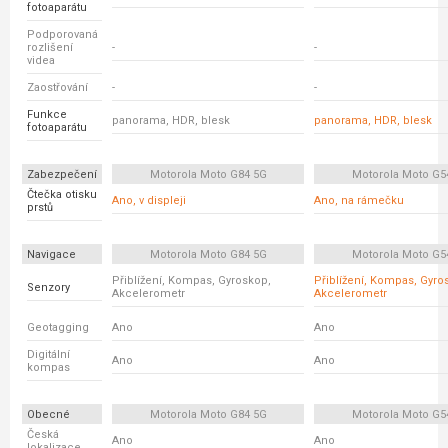
fotoaparátu
Podporovaná
rozlišení
-
-
videa
Zaostřování
-
-
Funkce
panorama, HDR, blesk
panorama, HDR, blesk
fotoaparátu
Zabezpečení
Motorola Moto G84 5G
Motorola Moto G5
Čtečka otisku
Ano, v displeji
Ano, na rámečku
prstů
Navigace
Motorola Moto G84 5G
Motorola Moto G5
Přiblížení, Kompas, Gyroskop,
Přiblížení, Kompas, Gyro
Senzory
Akcelerometr
Akcelerometr
Geotagging
Ano
Ano
Digitální
Ano
Ano
kompas
Obecné
Motorola Moto G84 5G
Motorola Moto G5
Česká
Ano
Ano
lokalizace