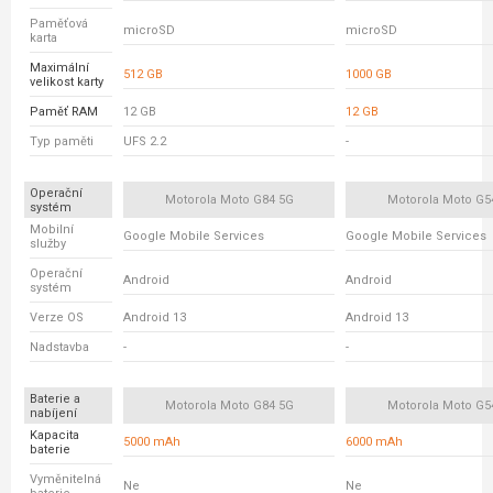
Paměťová
microSD
microSD
karta
Maximální
512 GB
1000 GB
velikost karty
Paměť RAM
12 GB
12 GB
Typ paměti
UFS 2.2
-
Operační
Motorola Moto G84 5G
Motorola Moto G5
systém
Mobilní
Google Mobile Services
Google Mobile Services
služby
Operační
Android
Android
systém
Verze OS
Android 13
Android 13
Nadstavba
-
-
Baterie a
Motorola Moto G84 5G
Motorola Moto G5
nabíjení
Kapacita
5000 mAh
6000 mAh
baterie
Vyměnitelná
Ne
Ne