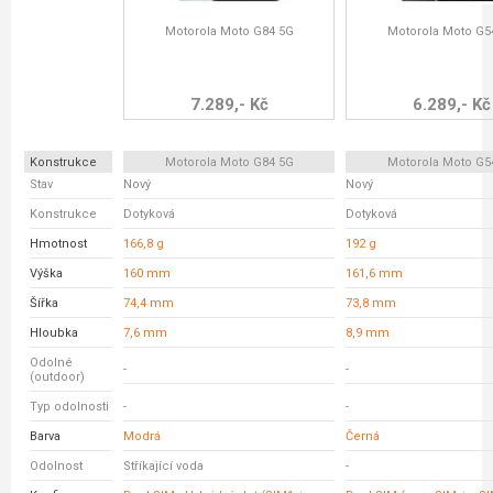
Motorola Moto G84 5G
Motorola Moto G5
7.289,- Kč
6.289,- Kč
Konstrukce
Motorola Moto G84 5G
Motorola Moto G5
Stav
Nový
Nový
Konstrukce
Dotyková
Dotyková
Hmotnost
166,8 g
192 g
Výška
160 mm
161,6 mm
Šířka
74,4 mm
73,8 mm
Hloubka
7,6 mm
8,9 mm
Odolné
-
-
(outdoor)
Typ odolnosti
-
-
Barva
Modrá
Černá
Odolnost
Stříkající voda
-