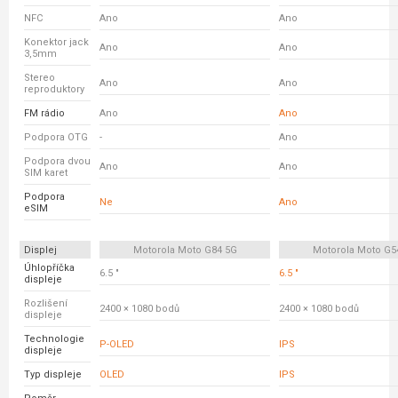
NFC
Ano
Ano
Konektor jack
Ano
Ano
3,5mm
Stereo
Ano
Ano
reproduktory
FM rádio
Ano
Ano
Podpora OTG
-
Ano
Podpora dvou
Ano
Ano
SIM karet
Podpora
Ne
Ano
eSIM
Displej
Motorola Moto G84 5G
Motorola Moto G5
Úhlopříčka
6.5 "
6.5 "
displeje
Rozlišení
2400 × 1080 bodů
2400 × 1080 bodů
displeje
Technologie
P-OLED
IPS
displeje
Typ displeje
OLED
IPS