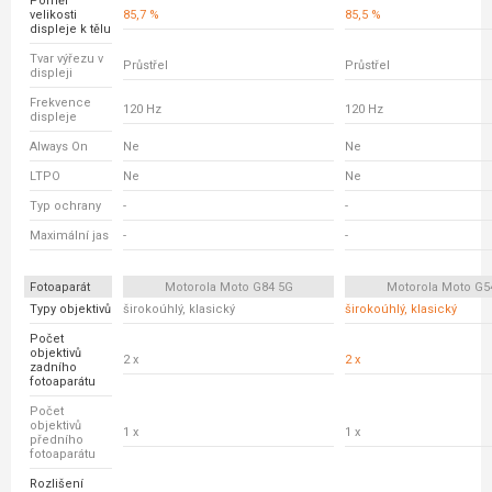
Poměr
velikosti
85,7 %
85,5 %
displeje k tělu
Tvar výřezu v
Průstřel
Průstřel
displeji
Frekvence
120 Hz
120 Hz
displeje
Always On
Ne
Ne
LTPO
Ne
Ne
Typ ochrany
-
-
Maximální jas
-
-
Fotoaparát
Motorola Moto G84 5G
Motorola Moto G5
Typy objektivů
širokoúhlý, klasický
širokoúhlý, klasický
Počet
objektivů
2 x
2 x
zadního
fotoaparátu
Počet
objektivů
1 x
1 x
předního
fotoaparátu
Rozlišení