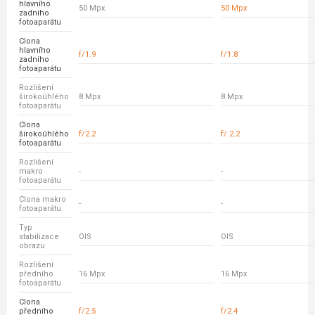
hlavního
50 Mpx
50 Mpx
zadního
fotoaparátu
Clona
hlavního
f/1.9
f/1.8
zadního
fotoaparátu
Rozlišení
širokoúhlého
8 Mpx
8 Mpx
fotoaparátu
Clona
širokoúhlého
f/2.2
f/.2.2
fotoaparátu
Rozlišení
makro
-
-
fotoaparátu
Clona makro
-
-
fotoaparátu
Typ
stabilizace
OIS
OIS
obrazu
Rozlišení
předního
16 Mpx
16 Mpx
fotoaparátu
Clona
předního
f/2.5
f/2.4