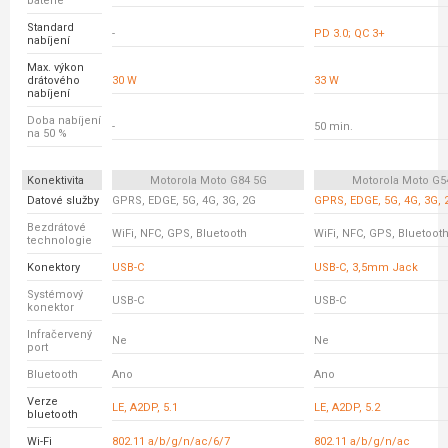
baterie
Standard
-
PD 3.0; QC 3+
nabíjení
Max. výkon
drátového
30 W
33 W
nabíjení
Doba nabíjení
-
50 min.
na 50 %
Konektivita
Motorola Moto G84 5G
Motorola Moto G5
Datové služby
GPRS, EDGE, 5G, 4G, 3G, 2G
GPRS, EDGE, 5G, 4G, 3G, 
Bezdrátové
WiFi, NFC, GPS, Bluetooth
WiFi, NFC, GPS, Bluetoot
technologie
Konektory
USB-C
USB-C, 3,5mm Jack
Systémový
USB-C
USB-C
konektor
Infračervený
Ne
Ne
port
Bluetooth
Ano
Ano
Verze
LE, A2DP, 5.1
LE, A2DP, 5.2
bluetooth
Wi-Fi
802.11 a/b/g/n/ac/6/7
802.11 a/b/g/n/ac