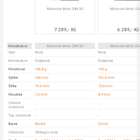
Motorola Moto G84 5G
Motorola Moto G5
7.289,- Kč
6.289,- Kč
Konstrukce
Motorola Moto G84 5G
Motorola Moto G5
Stav
Nový
Nový
Konstrukce
Dotyková
Dotyková
Hmotnost
166,8 g
192 g
Výška
160 mm
161,6 mm
Šířka
74,4 mm
73,8 mm
Hloubka
7,6 mm
8,9 mm
Odolné
-
-
(outdoor)
Typ odolnosti
-
-
Barva
Modrá
Černá
Odolnost
Stříkající voda
-