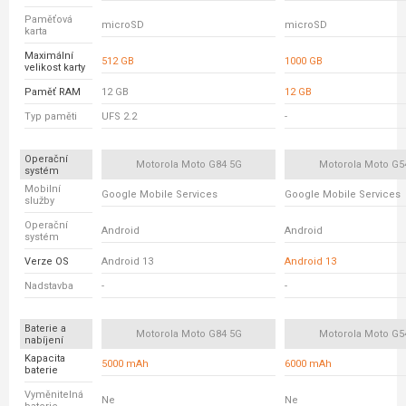
Paměťová
microSD
microSD
karta
Maximální
512 GB
1000 GB
velikost karty
Paměť RAM
12 GB
12 GB
Typ paměti
UFS 2.2
-
Operační
Motorola Moto G84 5G
Motorola Moto G5
systém
Mobilní
Google Mobile Services
Google Mobile Services
služby
Operační
Android
Android
systém
Verze OS
Android 13
Android 13
Nadstavba
-
-
Baterie a
Motorola Moto G84 5G
Motorola Moto G5
nabíjení
Kapacita
5000 mAh
6000 mAh
baterie
Vyměnitelná
Ne
Ne