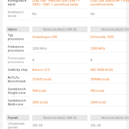
Konfigurace
Dual SIM - Hybridní slot (SIM1 +
Dual SIM (nanoSIM + eSI
karet
SIM2 / SIM1 + paměťová karta)
paměťová karta
Notifikační
Ne
Ne
dioda
Výkon
Motorola Moto G84 5G
Motorola Moto G5
Typ
Snapdragon 695
Dimensity 7020
procesoru
Frekvence
2200 MHz
2200 MHz
procesoru
Počet jader
8
8
procesoru
Grafický chip
Adreno 619
IMG BXM-8-256
AnTuTu
375632 bodů
399080 bodů
Benchmark
Geekbench
908 bodů
905 bodů
Single-core
Geekbench
2003 bodů
2344 bodů
Multi-core
Paměť
Motorola Moto G84 5G
Motorola Moto G5
Uživatelská
256 GB
256 GB
paměť