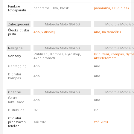
Funkce
panorama, HDR, blesk
panorama, HDR, blesk
fotoaparátu
Zabezpečení
Motorola Moto G84 5G
Motorola Moto G5
Čtečka otisku
Ano, v displeji
Ano, na rámečku
prstů
Navigace
Motorola Moto G84 5G
Motorola Moto G5
Přiblížení, Kompas, Gyroskop,
Přiblížení, Kompas, Gyro
Senzory
Akcelerometr
Akcelerometr
Geotagging
Ano
Ano
Digitální
Ano
Ano
kompas
Obecné
Motorola Moto G84 5G
Motorola Moto G5
Česká
Ano
Ano
lokalizace
Distribuce
CZ
CZ
Oficiální
představení
září 2023
září 2023
telefonu