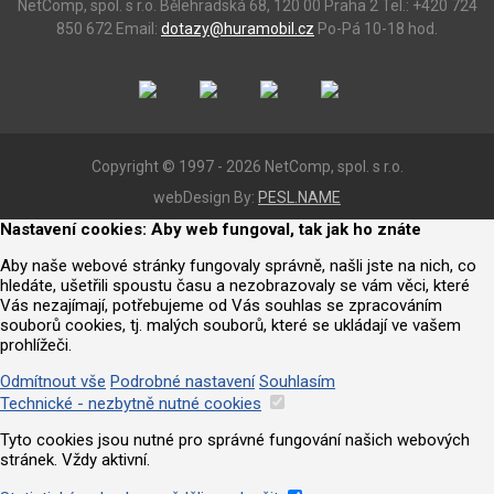
NetComp, spol. s r.o.
Bělehradská 68, 120 00 Praha 2
Tel.: +420 724
850 672
Email:
dotazy@huramobil.cz
Po-Pá 10-18 hod.
Copyright © 1997 - 2026 NetComp, spol. s r.o.
webDesign By:
PESL.NAME
Nastavení cookies: Aby web fungoval, tak jak ho znáte
Aby naše webové stránky fungovaly správně, našli jste na nich, co
hledáte, ušetřili spoustu času a nezobrazovaly se vám věci, které
Vás nezajímají, potřebujeme od Vás souhlas se zpracováním
souborů cookies, tj. malých souborů, které se ukládají ve vašem
prohlížeči.
Odmítnout vše
Podrobné nastavení
Souhlasím
Technické - nezbytně nutné cookies
Tyto cookies jsou nutné pro správné fungování našich webových
stránek. Vždy aktivní.