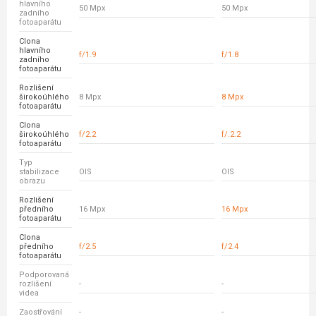
hlavního
50 Mpx
50 Mpx
zadního
fotoaparátu
Clona
hlavního
f/1.9
f/1.8
zadního
fotoaparátu
Rozlišení
širokoúhlého
8 Mpx
8 Mpx
fotoaparátu
Clona
širokoúhlého
f/2.2
f/.2.2
fotoaparátu
Typ
stabilizace
OIS
OIS
obrazu
Rozlišení
předního
16 Mpx
16 Mpx
fotoaparátu
Clona
předního
f/2.5
f/2.4
fotoaparátu
Podporovaná
rozlišení
-
-
videa
Zaostřování
-
-