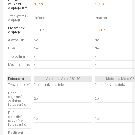
Poměr
velikosti
85,7 %
85,5 %
displeje k tělu
Tvar výřezu v
Průstřel
Průstřel
displeji
Frekvence
120 Hz
120 Hz
displeje
Always On
Ne
Ne
LTPO
Ne
Ne
Typ ochrany
-
-
Maximální jas
-
-
Fotoaparát
Motorola Moto G84 5G
Motorola Moto G5
Typy objektivů
širokoúhlý, klasický
širokoúhlý, klasický
Počet
objektivů
2 x
2 x
zadního
fotoaparátu
Počet
objektivů
1 x
1 x
předního
fotoaparátu
Rozlišení