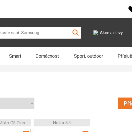
Akce a slevy
Smart
Domácnost
Sport, outdoor
Příslu
Při
Moto G8 Plus
Nokia 5.3