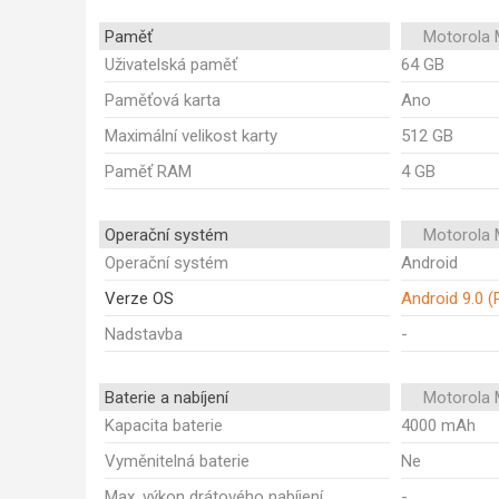
Paměť
Motorola 
Uživatelská paměť
64 GB
Paměťová karta
Ano
Maximální velikost karty
512 GB
Paměť RAM
4 GB
Operační systém
Motorola 
Operační systém
Android
Verze OS
Android 9.0 (
Nadstavba
-
Baterie a nabíjení
Motorola 
Kapacita baterie
4000 mAh
Vyměnitelná baterie
Ne
Max. výkon drátového nabíjení
-