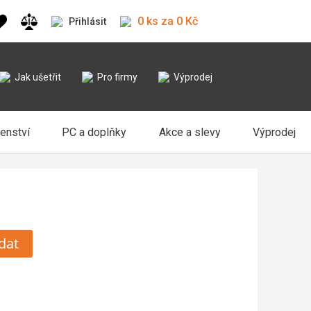
0 ks za 0 Kč
Přihlásit
Jak ušetřit
Pro firmy
Výprodej
šenství
PC a doplňky
Akce a slevy
Výprodej
dat