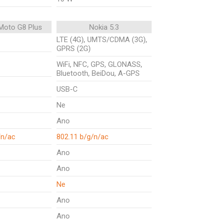
Moto G8 Plus
Nokia 5.3
LTE (4G), UMTS/CDMA (3G),
GPRS (2G)
WiFi, NFC, GPS, GLONASS,
Bluetooth, BeiDou, A-GPS
USB-C
Ne
Ano
/n/ac
802.11 b/g/n/ac
Ano
Ano
Ne
Ano
Ano