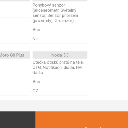
Pohybový senzor
(akcelerometr, Světelný
senzor, Senzor přiblížení
(proximity), G-senzor)
Ano
Ne
Moto G8 Plus
Nokia 5.3
Čtečka otisků prstů na těle,
OTG, Notifikační dioda, FM
Rádio
Ano
CZ