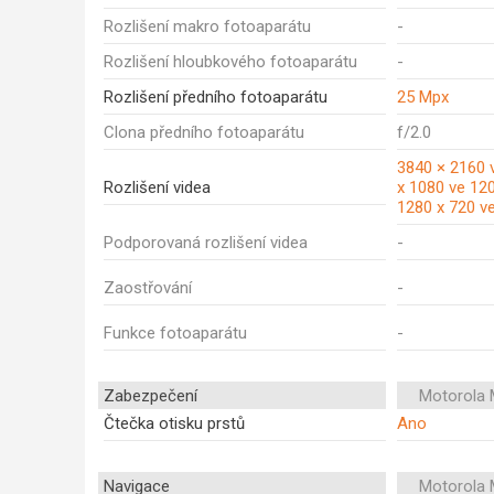
Rozlišení makro fotoaparátu
-
Rozlišení hloubkového fotoaparátu
-
Rozlišení předního fotoaparátu
25 Mpx
Clona předního fotoaparátu
f/2.0
3840 × 2160 
Rozlišení videa
x 1080 ve 12
1280 x 720 v
Podporovaná rozlišení videa
-
Zaostřování
-
Funkce fotoaparátu
-
Zabezpečení
Motorola 
Čtečka otisku prstů
Ano
Navigace
Motorola 