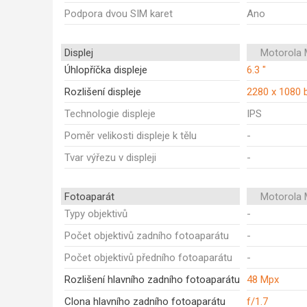
Podpora dvou SIM karet
Ano
Displej
Motorola 
Úhlopříčka displeje
6.3 "
Rozlišení displeje
2280 x 1080 
Technologie displeje
IPS
Poměr velikosti displeje k tělu
-
Tvar výřezu v displeji
-
Fotoaparát
Motorola 
Typy objektivů
-
Počet objektivů zadního fotoaparátu
-
Počet objektivů předního fotoaparátu
-
Rozlišení hlavního zadního fotoaparátu
48 Mpx
Clona hlavního zadního fotoaparátu
f/1.7