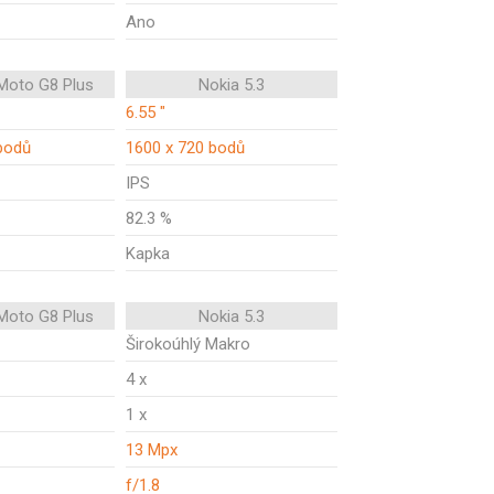
Ano
Moto G8 Plus
Nokia 5.3
6.55 "
bodů
1600 x 720 bodů
IPS
82.3 %
Kapka
Moto G8 Plus
Nokia 5.3
Širokoúhlý Makro
4 x
1 x
13 Mpx
f/1.8