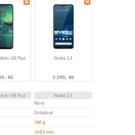
Moto G8 Plus
Nokia 5.3
89,- Kč
5.390,- Kč
Moto G8 Plus
Nokia 5.3
Nový
Dotyková
180 g
164,3 mm