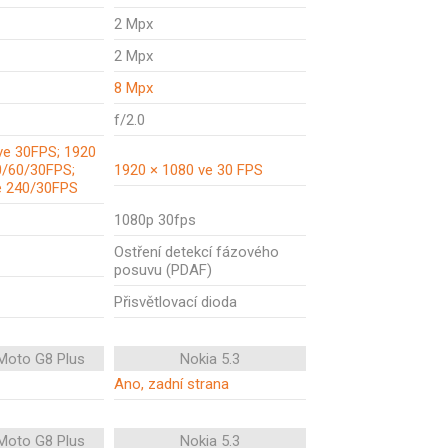
2 Mpx
2 Mpx
8 Mpx
f/2.0
ve 30FPS; 1920
0/60/30FPS;
1920 × 1080 ve 30 FPS
e 240/30FPS
1080p 30fps
Ostření detekcí fázového
posuvu (PDAF)
Přisvětlovací dioda
Moto G8 Plus
Nokia 5.3
Ano, zadní strana
Moto G8 Plus
Nokia 5.3