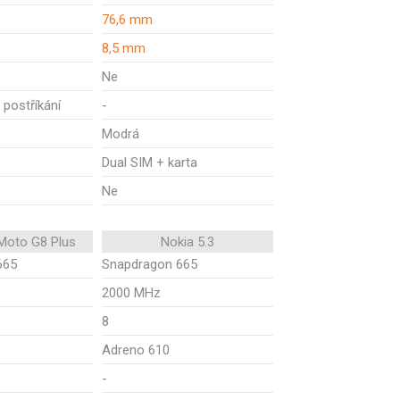
76,6 mm
8,5 mm
Ne
 postříkání
-
Modrá
Dual SIM + karta
Ne
Moto G8 Plus
Nokia 5.3
665
Snapdragon 665
2000 MHz
8
Adreno 610
-