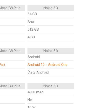
Moto G8 Plus
Nokia 5.3
64 GB
Ano
512 GB
4 GB
Moto G8 Plus
Nokia 5.3
Android
Pie)
Android 10 - Android One
Čistý Android
Moto G8 Plus
Nokia 5.3
4000 mAh
Ne
10 W