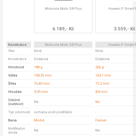
Motorola Moto G8 Plus
Huawei P Smart 
6.189,- Kč
3.559,- Kč
Konstrukce
Motorola Moto G8 Plus
Huawei P Smart 
Stav
Nový
Nový
Konstrukce
Dotyková
Dotyková
Hmotnost
188 g
206 g
Výška
158,35 mm
163,1 mm
Šířka
75,83 mm
77,2 mm
Hloubka
9,09 mm
8,8 mm
Odolné
Ne
Ne
(outdoor)
Typ odolnosti
ochrana proti postříkání
-
Barva
Modrá
Fialová
Notifikační
Ne
Ne
dioda