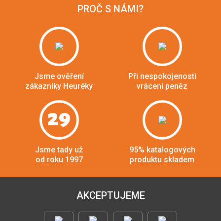
PROČ S NÁMI?
Jsme ověření
Při nespokojenosti
zákazníky Heuréky
vrácení peněz
29
Jsme tady už
95% katalogových
od roku 1997
produktu skladem
AKCEPTUJEME