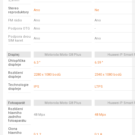
3,5mm
Stereo
Ano
Ne
reproduktory
FM rádio
Ano
Ano
Podpora OTG
Ano
-
Podpora dvou
Ano
Ano
SIM karet
Displej
Motorola Moto G8 Plus
Huawei P Smart 
Úhlopříčka
6.3 "
6.59 "
displeje
Rozlišení
2280 x 1080 bodů
2340 x 1080 bodů
displeje
Technologie
IPS
LTPS
displeje
Fotoaparát
Motorola Moto G8 Plus
Huawei P Smart 
Rozlišení
hlavního
48 Mpx
48 Mpx
zadního
fotoaparátu
Clona
hlavního
f/1.7
f/1.8