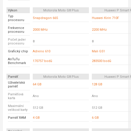
Výkon
Motorola Moto G8 Plus
Huawei P Smart 
Typ
Snapdragon 665
Huawei Kirin 710F
procesoru
Frekvence
2000 MHz
2200 MHz
procesoru
Počet jader
8
8
procesoru
Grafický chip
Adreno 610
Mali G51
AnTuTu
170757 bodů
283500 bodů
Benchmark
Paměť
Motorola Moto G8 Plus
Huawei P Smart 
Uživatelská
64 GB
128 GB
paměť
Paměťová
Ano
Ano
karta
Maximální
512 GB
512 GB
velikost karty
Paměť RAM
4 GB
6 GB