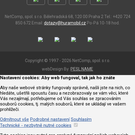
NetComp, spol. s r.o.
Bělehradská 68, 120 00 Praha 2
Tel.: +420 724
850 672
Email:
dotazy@huramobil.cz
Po-Pá 10-18 hod.
Copyright © 1997 - 2026 NetComp, spol. s r.o.
webDesign By:
PESL.NAME
Nastavení cookies: Aby web fungoval, tak jak ho znáte
Aby naše webové stránky fungovaly správně, našli jste na nich, co
hledáte, ušetřili spoustu času a nezobrazovaly se vám věci, které
Vás nezajímají, potřebujeme od Vás souhlas se zpracováním
souborů cookies, tj. malých souborů, které se ukládají ve vašem
prohlížeči.
Odmítnout vše
Podrobné nastavení
Souhlasím
Technické - nezbytně nutné cookies