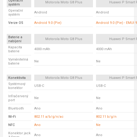
Operační
Motorola Moto G8 Plus
Huawei P Smart 
systém
Operační
Android
Android
systém
Verze OS
Android 9.0 (Pie)
Android 9.0 (Pie) - EMUI 9
Baterie a
Motorola Moto G8 Plus
Huawei P Smart 
nabíjení
Kapacita
4000 mAh
4000 mAh
baterie
Vyměnitelná
Ne
Ne
baterie
Konektivita
Motorola Moto G8 Plus
Huawei P Smart 
Systémový
USB-C
USB-C
konektor
Infračervený
Ne
Ne
port
Bluetooth
Ano
Ano
Wi-Fi
802.11 a/b/g/n/ac
802.11 b/g/n
NFC
Ano
Ne
Konektor jack
Ano
Ano