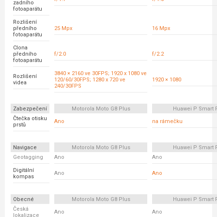
zadního
fotoaparátu
Rozlišení
předního
25 Mpx
16 Mpx
fotoaparátu
Clona
předního
f/2.0
f/2.2
fotoaparátu
3840 × 2160 ve 30FPS; 1920 x 1080 ve
Rozlišení
120/60/30FPS; 1280 x 720 ve
1920 × 1080
videa
240/30FPS
Zabezpečení
Motorola Moto G8 Plus
Huawei P Smart 
Čtečka otisku
Ano
na rámečku
prstů
Navigace
Motorola Moto G8 Plus
Huawei P Smart 
Geotagging
Ano
Ano
Digitální
Ano
Ano
kompas
Obecné
Motorola Moto G8 Plus
Huawei P Smart 
Česká
Ano
Ano
lokalizace