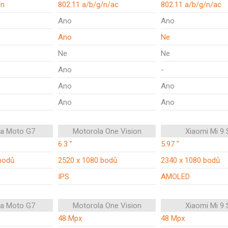
/n
802.11 a/b/g/n/ac
802.11 a/b/g/n/ac
Ano
Ano
Ano
Ne
Ne
Ne
Ano
-
Ano
Ano
Ano
Ano
la Moto G7
Motorola One Vision
Xiaomi Mi 9 
6.3 "
5.97 "
bodů
2520 x 1080 bodů
2340 x 1080 bodů
IPS
AMOLED
la Moto G7
Motorola One Vision
Xiaomi Mi 9 
48 Mpx
48 Mpx