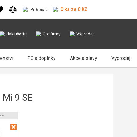
0 ks za 0 Kč
Přihlásit
Jak ušetřit
Pro firmy
Výprodej
šenství
PC a doplňky
Akce a slevy
Výprodej
 Mi 9 SE
SE