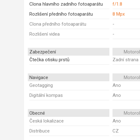
Clona hlavního zadního fotoaparátu
f/1.8
Rozlišení předního fotoaparátu
8 Mpx
Clona předního fotoaparátu
-
Rozlišení videa
-
Zabezpečení
Motoro
Čtečka otisku prstů
Zadní strana
Navigace
Motoro
Geotagging
Ano
Digitální kompas
Ano
Obecné
Motoro
Česká lokalizace
Ano
Distribuce
CZ