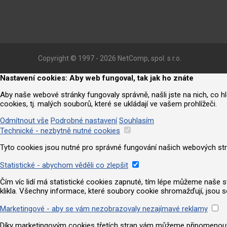
Copyright © 1997 - 2026 NetComp, spol. s r.o.
Nastavení cookies: Aby web fungoval, tak jak ho znáte
Aby naše webové stránky fungovaly správně, našli jste na nich, co 
cookies, tj. malých souborů, které se ukládají ve vašem prohlížeči.
Odmítnout vše
Podrobné nastavení
Souhlasím
Technické - nezbytně nutné cookies
Tyto cookies jsou nutné pro správné fungování našich webových strá
Statistické - abychom věděli co zlepšit
Čím víc lidí má statistické cookies zapnuté, tím lépe můžeme naše strá
klikla. Všechny informace, které soubory cookie shromažďují, jsou 
Marketingové - aby se vám nezobrazovaly nezajímavé reklamy
Díky marketingovým cookies třetích stran vám můžeme připomenout nab