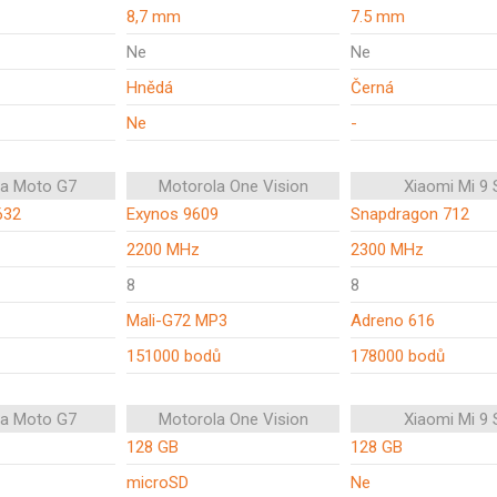
8,7 mm
7.5 mm
Ne
Ne
Hnědá
Černá
Ne
-
la Moto G7
Motorola One Vision
Xiaomi Mi 9 
632
Exynos 9609
Snapdragon 712
2200 MHz
2300 MHz
8
8
Mali-G72 MP3
Adreno 616
151000 bodů
178000 bodů
la Moto G7
Motorola One Vision
Xiaomi Mi 9 
128 GB
128 GB
microSD
Ne