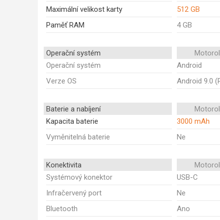
Maximální velikost karty
512 GB
Paměť RAM
4 GB
Operační systém
Motoro
Operační systém
Android
Verze OS
Android 9.0 (
Baterie a nabíjení
Motoro
Kapacita baterie
3000 mAh
Vyměnitelná baterie
Ne
Konektivita
Motoro
Systémový konektor
USB-C
Infračervený port
Ne
Bluetooth
Ano