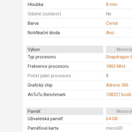
Hloubka
8 mm
Odolné (outdoor)
Ne
Barva
Černá
Notifikační dioda
Ano
Výkon
Motoro
Typ procesoru
Snapdragon 
Frekvence procesoru
1800 MHz
Počet jader procesoru
8
Grafický chip
Adreno 506
AnTuTu Benchmark
108237 bodů
Paměť
Motoro
Uživatelská paměť
64 GB
Paměťová karta
microSD