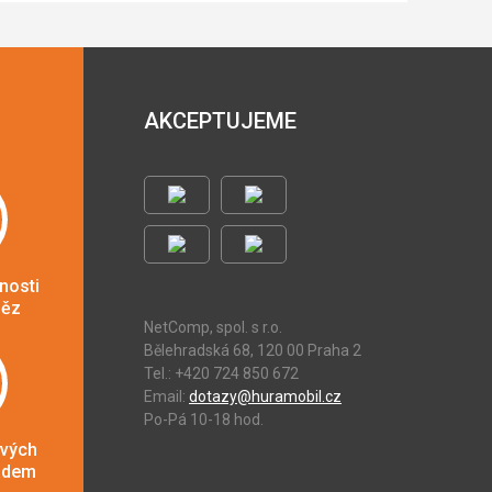
AKCEPTUJEME
nosti
něz
NetComp, spol. s r.o.
Bělehradská 68, 120 00 Praha 2
Tel.: +420 724 850 672
Email:
dotazy@huramobil.cz
Po-Pá 10-18 hod.
ových
adem