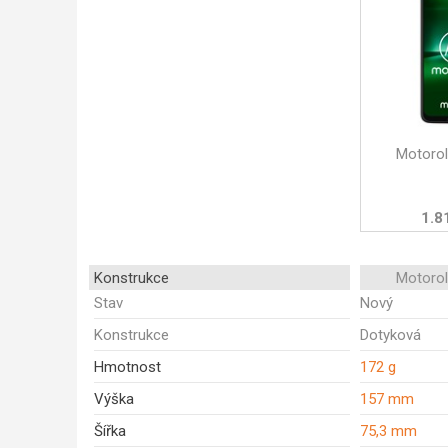
Motoro
1.8
Konstrukce
Motoro
Stav
Nový
Konstrukce
Dotyková
Hmotnost
172 g
Výška
157 mm
Šířka
75,3 mm