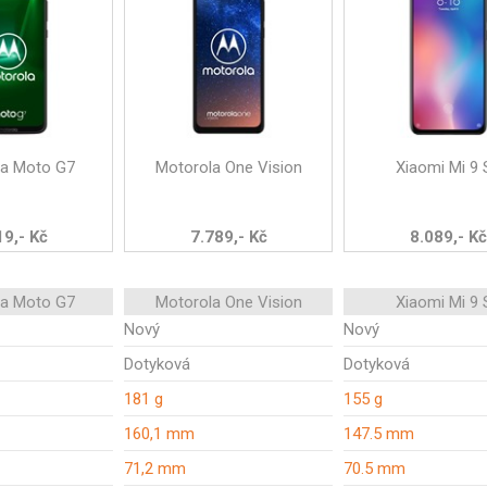
la Moto G7
Motorola One Vision
Xiaomi Mi 9 
19,- Kč
7.789,- Kč
8.089,- Kč
la Moto G7
Motorola One Vision
Xiaomi Mi 9 
Nový
Nový
Dotyková
Dotyková
181 g
155 g
160,1 mm
147.5 mm
71,2 mm
70.5 mm