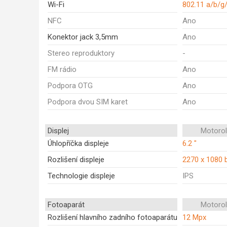
Wi-Fi
802.11 a/b/g
NFC
Ano
Konektor jack 3,5mm
Ano
Stereo reproduktory
-
FM rádio
Ano
Podpora OTG
Ano
Podpora dvou SIM karet
Ano
Displej
Motoro
Úhlopříčka displeje
6.2 "
Rozlišení displeje
2270 x 1080 
Technologie displeje
IPS
Fotoaparát
Motoro
Rozlišení hlavního zadního fotoaparátu
12 Mpx