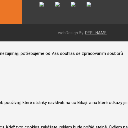
webDesign By:
PESL.NAME
ás nezajímají, potřebujeme od Vás souhlas se zpracováním souborů
užívají, které stránky navštívili, na co klikají. a na které odkazy jsi
netu. Když tyto cookies zakážete, reklam bude pořád stejně. Ovšem na