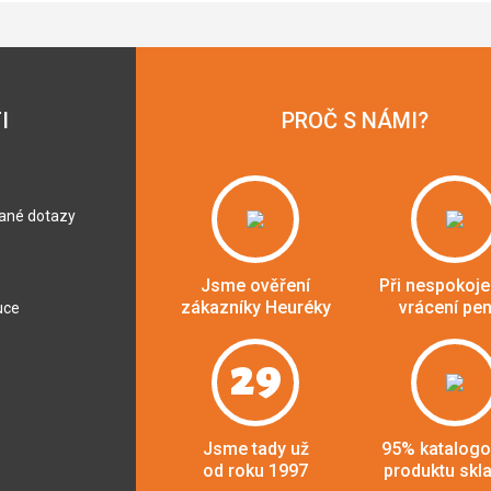
I
PROČ S NÁMI?
dané dotazy
Jsme ověření
Při nespokoje
zákazníky Heuréky
vrácení pe
uce
29
Jsme tady už
95% katalog
od roku 1997
produktu skl