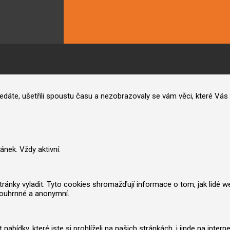
hledáte, ušetřili spoustu času a nezobrazovaly se vám věci, které V
nek. Vždy aktivní.
nky vyladit. Tyto cookies shromažďují informace o tom, jak lidé web po
souhrnné a anonymní.
ídky, které jste si prohlíželi na našich stránkách, i jinde na inter