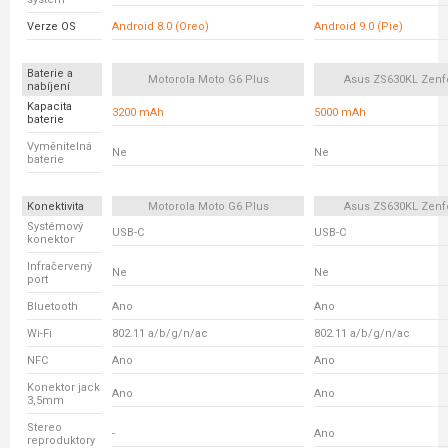
Verze OS
Android 8.0 (Oreo)
Android 9.0 (Pie)
Baterie a
Motorola Moto G6 Plus
Asus ZS630KL Zenf
nabíjení
Kapacita
3200 mAh
5000 mAh
baterie
Vyměnitelná
Ne
Ne
baterie
Konektivita
Motorola Moto G6 Plus
Asus ZS630KL Zenf
Systémový
USB-C
USB-C
konektor
Infračervený
Ne
Ne
port
Bluetooth
Ano
Ano
Wi-Fi
802.11 a/b/g/n/ac
802.11 a/b/g/n/ac
NFC
Ano
Ano
Konektor jack
Ano
Ano
3,5mm
Stereo
-
Ano
reproduktory