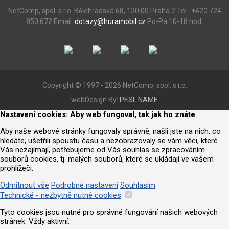
NetComp, spol. s r.o.
Bělehradská 68, 120 00 Praha 2
Tel.: +420 724
850 672
Email:
dotazy@huramobil.cz
Po-Pá 10-18 hod.
Copyright © 1997 - 2026 NetComp, spol. s r.o.
webDesign By:
PESL.NAME
Nastavení cookies: Aby web fungoval, tak jak ho znáte
Aby naše webové stránky fungovaly správně, našli jste na nich, co
hledáte, ušetřili spoustu času a nezobrazovaly se vám věci, které
Vás nezajímají, potřebujeme od Vás souhlas se zpracováním
souborů cookies, tj. malých souborů, které se ukládají ve vašem
prohlížeči.
Odmítnout vše
Podrobné nastavení
Souhlasím
Technické - nezbytně nutné cookies
Tyto cookies jsou nutné pro správné fungování našich webových
stránek. Vždy aktivní.