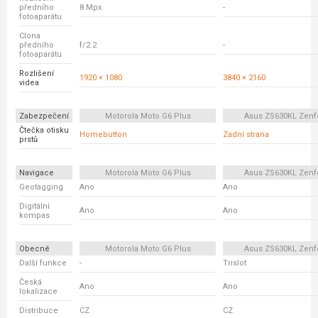
předního
8 Mpx
-
fotoaparátu
Clona
předního
f/2.2
-
fotoaparátu
Rozlišení
1920 × 1080
3840 × 2160
videa
Zabezpečení
Motorola Moto G6 Plus
Asus ZS630KL Zenf
Čtečka otisku
Homebutton
Zadní strana
prstů
Navigace
Motorola Moto G6 Plus
Asus ZS630KL Zenf
Geotagging
Ano
Ano
Digitální
Ano
Ano
kompas
Obecné
Motorola Moto G6 Plus
Asus ZS630KL Zenf
Další funkce
-
Trislot
Česká
Ano
Ano
lokalizace
Distribuce
CZ
CZ