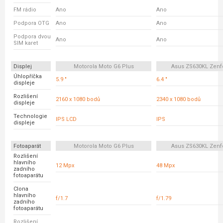
FM rádio
Ano
Ano
Podpora OTG
Ano
Ano
Podpora dvou
Ano
Ano
SIM karet
Displej
Motorola Moto G6 Plus
Asus ZS630KL Zenf
Úhlopříčka
5.9 "
6.4 "
displeje
Rozlišení
2160 x 1080 bodů
2340 x 1080 bodů
displeje
Technologie
IPS LCD
IPS
displeje
Fotoaparát
Motorola Moto G6 Plus
Asus ZS630KL Zenf
Rozlišení
hlavního
12 Mpx
48 Mpx
zadního
fotoaparátu
Clona
hlavního
f/1.7
f/1.79
zadního
fotoaparátu
Rozlišení