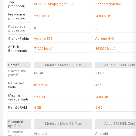
Typ
SDM630 Snapdragon 630
Snapdragon 855
procesoru
Frekvence
2200 MHz
2800 MHz
procesoru
Počet jader
8
8
procesoru
Grafický chip
Adreno 508
Adreno 640
AnTuTu
71200 bodů
363000 bodů
Benchmark
Paměť
Motorola Moto G6 Plus
Asus ZS630KL Zenf
Uživatelská
64 GB
64 GB
paměť
Paměťová
microSD
Ano
karta
Maximální
128 GB
2000 GB
velikost karty
Paměť RAM
4 GB
6 GB
Operační
Motorola Moto G6 Plus
Asus ZS630KL Zenf
systém
Operační
Android
Android
systém