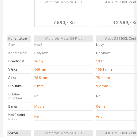
Motorola Moto G6 Plus
Asus ZS630KL Zenf
7.590,- Kč
12.989,- K
Konstrukce
Motorola Moto G6 Plus
Asus ZS630KL Zenf
Stav
Nový
Nový
Konstrukce
Dotyková
Dotyková
Hmotnost
167 g
190 g
Výška
160 mm
159,1 mm
Šířka
75.5 mm
75,4 mm
Hloubka
8 mm
9,2 mm
Odolné
Ne
Ne
(outdoor)
Barva
Modrá
Černá
Notifikační
Ne
Ano
dioda
Výkon
Motorola Moto G6 Plus
Asus ZS630KL Zenf