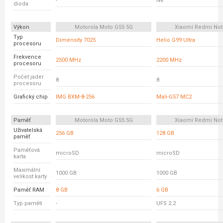
-
Ne
dioda
Výkon
Motorola Moto G55 5G
Xiaomi Redmi Not
Typ
Dimensity 7025
Helio G99 Ultra
procesoru
Frekvence
2500 MHz
2200 MHz
procesoru
Počet jader
8
8
procesoru
Grafický chip
IMG BXM-8-256
Mali-G57 MC2
Paměť
Motorola Moto G55 5G
Xiaomi Redmi Not
Uživatelská
256 GB
128 GB
paměť
Paměťová
microSD
microSD
karta
Maximální
1000 GB
1000 GB
velikost karty
Paměť RAM
8 GB
6 GB
Typ paměti
-
UFS 2.2