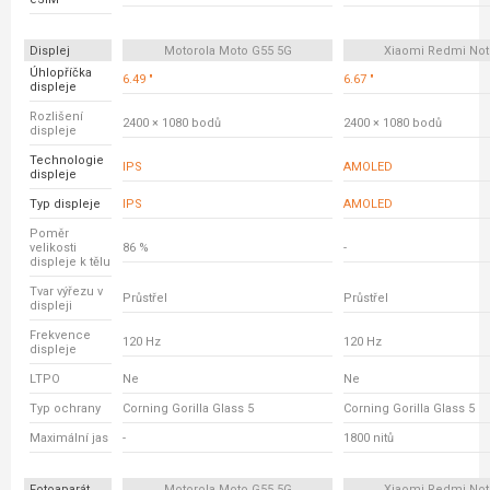
Displej
Motorola Moto G55 5G
Xiaomi Redmi Not
Úhlopříčka
6.49 "
6.67 "
displeje
Rozlišení
2400 × 1080 bodů
2400 × 1080 bodů
displeje
Technologie
IPS
AMOLED
displeje
Typ displeje
IPS
AMOLED
Poměr
velikosti
86 %
-
displeje k tělu
Tvar výřezu v
Průstřel
Průstřel
displeji
Frekvence
120 Hz
120 Hz
displeje
LTPO
Ne
Ne
Typ ochrany
Corning Gorilla Glass 5
Corning Gorilla Glass 5
Maximální jas
-
1800 nitů
Fotoaparát
Motorola Moto G55 5G
Xiaomi Redmi Not