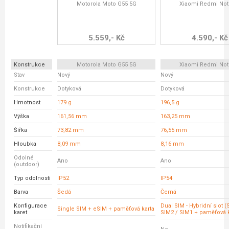
Motorola Moto G55 5G
Xiaomi Redmi Not
5.559,- Kč
4.590,- Kč
Konstrukce
Motorola Moto G55 5G
Xiaomi Redmi Not
Stav
Nový
Nový
Konstrukce
Dotyková
Dotyková
Hmotnost
179 g
196,5 g
Výška
161,56 mm
163,25 mm
Šířka
73,82 mm
76,55 mm
Hloubka
8,09 mm
8,16 mm
Odolné
Ano
Ano
(outdoor)
Typ odolnosti
IP52
IP54
Barva
Šedá
Černá
Konfigurace
Dual SIM - Hybridní slot 
Single SIM + eSIM + paměťová karta
karet
SIM2 / SIM1 + paměťová k
Notifikační