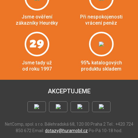
Jsme ověření
Při nespokojenosti
zákazníky Heuréky
vrácení peněz
29
Jsme tady už
95% katalogových
od roku 1997
produktu skladem
AKCEPTUJEME
NetComp, spol. s r.o.
Bělehradská 68, 120 00 Praha 2
Tel.: +420 724
850 672
Email:
dotazy@huramobil.cz
Po-Pá 10-18 hod.