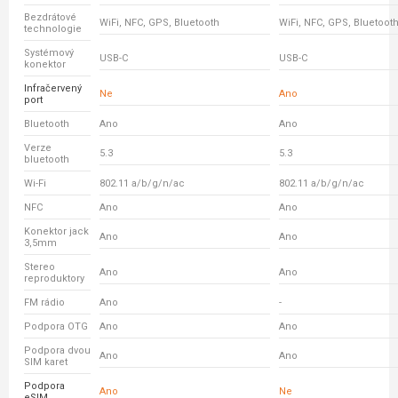
Bezdrátové
WiFi, NFC, GPS, Bluetooth
WiFi, NFC, GPS, Bluetoot
technologie
Systémový
USB-C
USB-C
konektor
Infračervený
Ne
Ano
port
Bluetooth
Ano
Ano
Verze
5.3
5.3
bluetooth
Wi-Fi
802.11 a/b/g/n/ac
802.11 a/b/g/n/ac
NFC
Ano
Ano
Konektor jack
Ano
Ano
3,5mm
Stereo
Ano
Ano
reproduktory
FM rádio
Ano
-
Podpora OTG
Ano
Ano
Podpora dvou
Ano
Ano
SIM karet
Podpora
Ano
Ne
eSIM