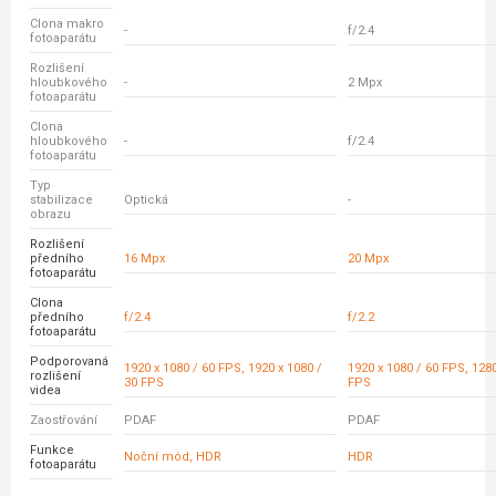
Clona makro
-
f/2.4
fotoaparátu
Rozlišení
hloubkového
-
2 Mpx
fotoaparátu
Clona
hloubkového
-
f/2.4
fotoaparátu
Typ
stabilizace
Optická
-
obrazu
Rozlišení
předního
16 Mpx
20 Mpx
fotoaparátu
Clona
předního
f/2.4
f/2.2
fotoaparátu
Podporovaná
1920 x 1080 / 60 FPS, 1920 x 1080 /
1920 x 1080 / 60 FPS, 1280
rozlišení
30 FPS
FPS
videa
Zaostřování
PDAF
PDAF
Funkce
Noční mód, HDR
HDR
fotoaparátu