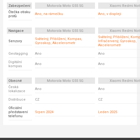
Zabezpečení
Motorola Moto G55 5G
Xiaomi Redmi Not
Čtečka otisku
Ano, na rámečku
Ano, v displeji
prstů
Navigace
Motorola Moto G55 5G
Xiaomi Redmi Not
Světelný, Přiblížení, Kom
Světelný, Přiblížení, Kompas,
Senzory
Infračervený, Gyroskop,
Gyroskop, Akcelerometr
Akcelerometr
Geotagging
Ano
Ano
Digitální
Ano
Ano
kompas
Obecné
Motorola Moto G55 5G
Xiaomi Redmi Not
Česká
Ano
Ano
lokalizace
Distribuce
CZ
CZ
Oficiální
představení
Srpen 2024
Leden 2025
telefonu