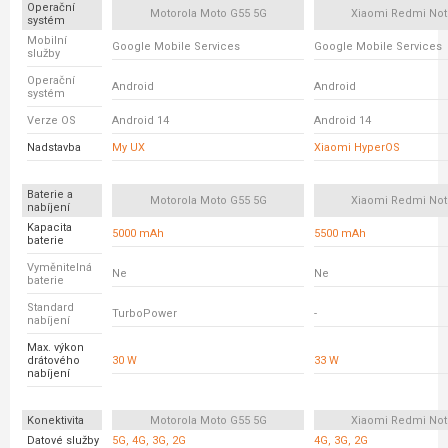
Operační
Motorola Moto G55 5G
Xiaomi Redmi Not
systém
Mobilní
Google Mobile Services
Google Mobile Services
služby
Operační
Android
Android
systém
Verze OS
Android 14
Android 14
Nadstavba
My UX
Xiaomi HyperOS
Baterie a
Motorola Moto G55 5G
Xiaomi Redmi Not
nabíjení
Kapacita
5000 mAh
5500 mAh
baterie
Vyměnitelná
Ne
Ne
baterie
Standard
TurboPower
-
nabíjení
Max. výkon
drátového
30 W
33 W
nabíjení
Konektivita
Motorola Moto G55 5G
Xiaomi Redmi Not
Datové služby
5G, 4G, 3G, 2G
4G, 3G, 2G