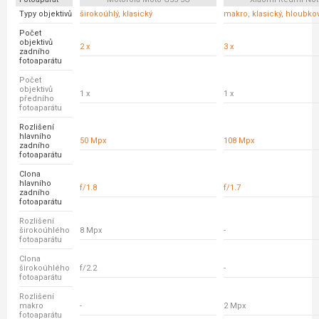
Typy objektivů
širokoúhlý, klasický
makro, klasický, hloubko
Počet
objektivů
2 x
3 x
zadního
fotoaparátu
Počet
objektivů
1 x
1 x
předního
fotoaparátu
Rozlišení
hlavního
50 Mpx
108 Mpx
zadního
fotoaparátu
Clona
hlavního
f/1.8
f/1.7
zadního
fotoaparátu
Rozlišení
širokoúhlého
8 Mpx
-
fotoaparátu
Clona
širokoúhlého
f/2.2
-
fotoaparátu
Rozlišení
makro
-
2 Mpx
fotoaparátu