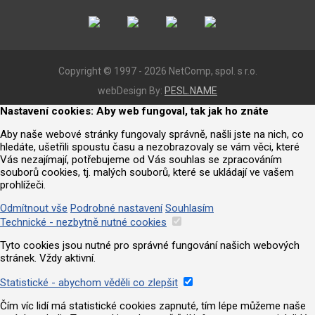
Copyright © 1997 - 2026 NetComp, spol. s r.o.
webDesign By:
PESL.NAME
Nastavení cookies: Aby web fungoval, tak jak ho znáte
Aby naše webové stránky fungovaly správně, našli jste na nich, co
hledáte, ušetřili spoustu času a nezobrazovaly se vám věci, které
Vás nezajímají, potřebujeme od Vás souhlas se zpracováním
souborů cookies, tj. malých souborů, které se ukládají ve vašem
prohlížeči.
Odmítnout vše
Podrobné nastavení
Souhlasím
Technické - nezbytně nutné cookies
Tyto cookies jsou nutné pro správné fungování našich webových
stránek. Vždy aktivní.
Statistické - abychom věděli co zlepšit
Čím víc lidí má statistické cookies zapnuté, tím lépe můžeme naše