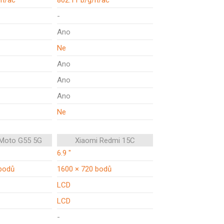
/n/ac
802.11 b/g/n/ac
-
Ano
Ne
Ano
Ano
Ano
Ne
 Moto G55 5G
Xiaomi Redmi 15C
6.9 "
bodů
1600 × 720 bodů
LCD
LCD
-