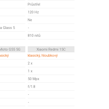
Průstřel
120 Hz
Ne
la Glass 5
-
810 nitů
 Moto G55 5G
Xiaomi Redmi 15C
asický
klasický, hloubkový
2 x
1 x
50 Mpx
f/1.8
-
-