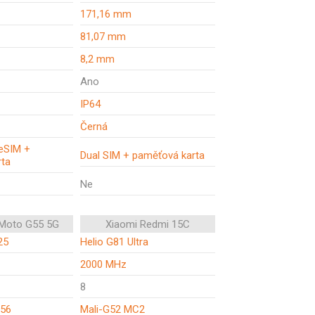
171,16 mm
81,07 mm
8,2 mm
Ano
IP64
Černá
 eSIM +
Dual SIM + paměťová karta
rta
Ne
 Moto G55 5G
Xiaomi Redmi 15C
25
Helio G81 Ultra
2000 MHz
8
56
Mali-G52 MC2