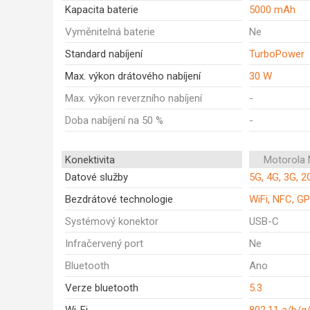
Kapacita baterie
5000 mAh
Vyměnitelná baterie
Ne
Standard nabíjení
TurboPower
Max. výkon drátového nabíjení
30 W
Max. výkon reverzního nabíjení
-
Doba nabíjení na 50 %
-
Konektivita
Motorola
Datové služby
5G, 4G, 3G, 2
Bezdrátové technologie
WiFi, NFC, GP
Systémový konektor
USB-C
Infračervený port
Ne
Bluetooth
Ano
Verze bluetooth
5.3