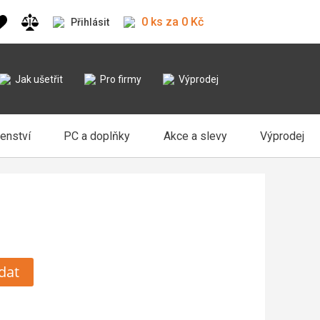
0 ks za 0 Kč
Přihlásit
Jak ušetřit
Pro firmy
Výprodej
šenství
PC a doplňky
Akce a slevy
Výprodej
dat