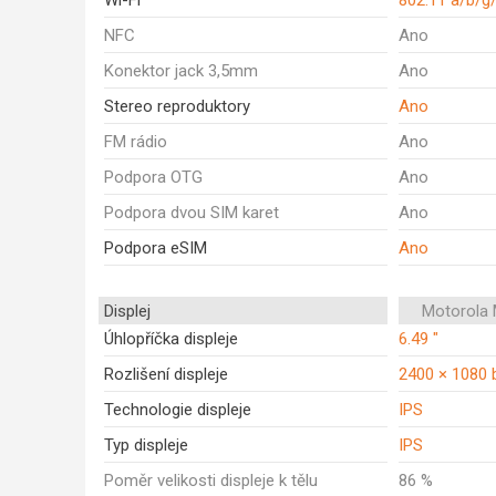
Wi-Fi
802.11 a/b/g
NFC
Ano
Konektor jack 3,5mm
Ano
Stereo reproduktory
Ano
FM rádio
Ano
Podpora OTG
Ano
Podpora dvou SIM karet
Ano
Podpora eSIM
Ano
Displej
Motorola
Úhlopříčka displeje
6.49 "
Rozlišení displeje
2400 × 1080 
Technologie displeje
IPS
Typ displeje
IPS
Poměr velikosti displeje k tělu
86 %