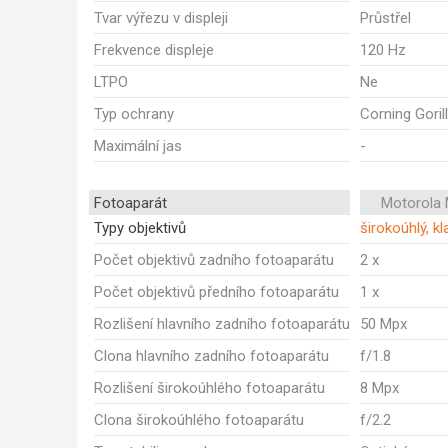
Tvar výřezu v displeji
Průstřel
Frekvence displeje
120 Hz
LTPO
Ne
Typ ochrany
Corning Goril
Maximální jas
-
Fotoaparát
Motorola
Typy objektivů
širokoúhlý, kl
Počet objektivů zadního fotoaparátu
2 x
Počet objektivů předního fotoaparátu
1 x
Rozlišení hlavního zadního fotoaparátu
50 Mpx
Clona hlavního zadního fotoaparátu
f/1.8
Rozlišení širokoúhlého fotoaparátu
8 Mpx
Clona širokoúhlého fotoaparátu
f/2.2