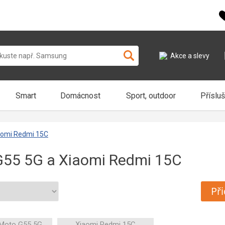
Akce a slevy
Smart
Domácnost
Sport, outdoor
Příslu
aomi Redmi 15C
G55 5G a Xiaomi Redmi 15C
Při
 Moto G55 5G
Xiaomi Redmi 15C