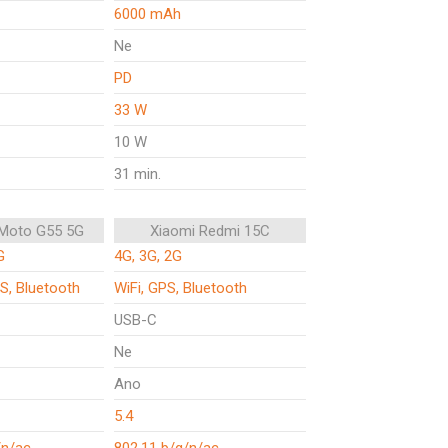
6000 mAh
Ne
PD
33 W
10 W
31 min.
 Moto G55 5G
Xiaomi Redmi 15C
G
4G, 3G, 2G
S, Bluetooth
WiFi, GPS, Bluetooth
USB-C
Ne
Ano
5.4