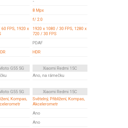
-
8 Mpx
f/ 2.0
 60 FPS, 1920 x
1920 x 1080 / 30 FPS, 1280 x
S
720 / 30 FPS
PDAF
HDR
HDR
 Moto G55 5G
Xiaomi Redmi 15C
ečku
Ano, na rámečku
 Moto G55 5G
Xiaomi Redmi 15C
blížení, Kompas,
Světelný, Přiblížení, Kompas,
celerometr
Akcelerometr
Ano
Ano