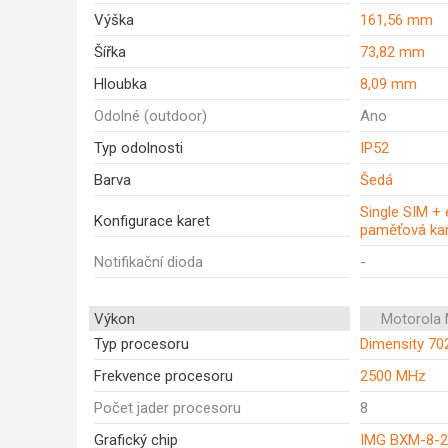
Výška
161,56 mm
Šířka
73,82 mm
Hloubka
8,09 mm
Odolné (outdoor)
Ano
Typ odolnosti
IP52
Barva
Šedá
Single SIM +
Konfigurace karet
paměťová ka
Notifikační dioda
-
Výkon
Motorola
Typ procesoru
Dimensity 70
Frekvence procesoru
2500 MHz
Počet jader procesoru
8
Grafický chip
IMG BXM-8-2