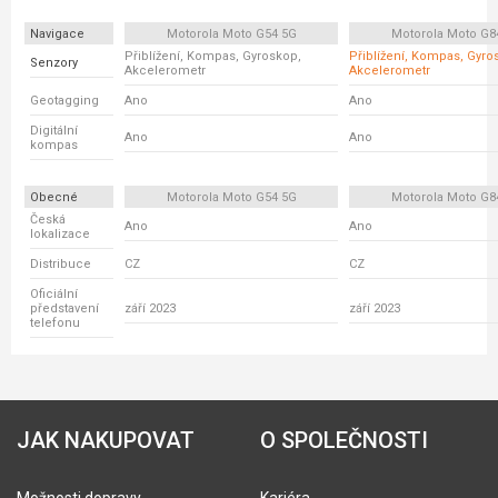
Navigace
Motorola Moto G54 5G
Motorola Moto G8
Přiblížení, Kompas, Gyroskop,
Přiblížení, Kompas, Gyro
Senzory
Akcelerometr
Akcelerometr
Geotagging
Ano
Ano
Digitální
Ano
Ano
kompas
Obecné
Motorola Moto G54 5G
Motorola Moto G8
Česká
Ano
Ano
lokalizace
Distribuce
CZ
CZ
Oficiální
představení
září 2023
září 2023
telefonu
JAK NAKUPOVAT
O SPOLEČNOSTI