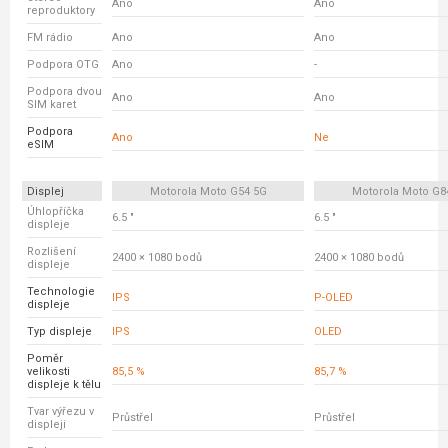
Ano
Ano
reproduktory
FM rádio
Ano
Ano
Podpora OTG
Ano
-
Podpora dvou
Ano
Ano
SIM karet
Podpora
Ano
Ne
eSIM
Displej
Motorola Moto G54 5G
Motorola Moto G8
Úhlopříčka
6.5 "
6.5 "
displeje
Rozlišení
2400 × 1080 bodů
2400 × 1080 bodů
displeje
Technologie
IPS
P-OLED
displeje
Typ displeje
IPS
OLED
Poměr
velikosti
85,5 %
85,7 %
displeje k tělu
Tvar výřezu v
Průstřel
Průstřel
displeji