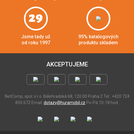
29
Jsme tady už
95% katalogových
od roku 1997
produktu skladem
AKCEPTUJEME
NetComp, spol. s r.o.
Bělehradská 68, 120 00 Praha 2
Tel.: +420 724
850 672
Email:
dotazy@huramobil.cz
Po-Pá 10-18 hod.