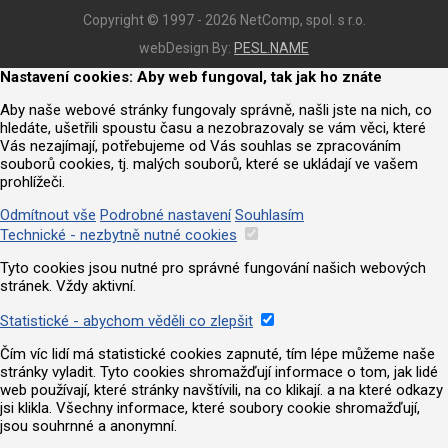
Copyright © 1997 - 2026 NetComp, spol. s r.o.
webDesign By:
PESL.NAME
Nastavení cookies: Aby web fungoval, tak jak ho znáte
Aby naše webové stránky fungovaly správně, našli jste na nich, co
hledáte, ušetřili spoustu času a nezobrazovaly se vám věci, které
Vás nezajímají, potřebujeme od Vás souhlas se zpracováním
souborů cookies, tj. malých souborů, které se ukládají ve vašem
prohlížeči.
Odmítnout vše
Podrobné nastavení
Souhlasím
Technické - nezbytně nutné cookies
Tyto cookies jsou nutné pro správné fungování našich webových
stránek. Vždy aktivní.
Statistické - abychom věděli co zlepšit
Čím víc lidí má statistické cookies zapnuté, tím lépe můžeme naše
stránky vyladit. Tyto cookies shromažďují informace o tom, jak lidé
web používají, které stránky navštívili, na co klikají. a na které odkazy
jsi klikla. Všechny informace, které soubory cookie shromažďují,
jsou souhrnné a anonymní.