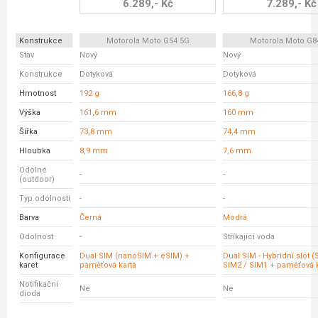
6.289,- Kč
7.289,- Kč
Konstrukce
Motorola Moto G54 5G
Motorola Moto G8
Stav
Nový
Nový
Konstrukce
Dotyková
Dotyková
Hmotnost
192 g
166,8 g
Výška
161,6 mm
160 mm
Šířka
73,8 mm
74,4 mm
Hloubka
8,9 mm
7,6 mm
Odolné
-
-
(outdoor)
Typ odolnosti
-
-
Barva
Černá
Modrá
Odolnost
-
Stříkající voda
Konfigurace
Dual SIM (nanoSIM + eSIM) +
Dual SIM - Hybridní slot 
karet
paměťová karta
SIM2 / SIM1 + paměťová k
Notifikační
Ne
Ne
dioda