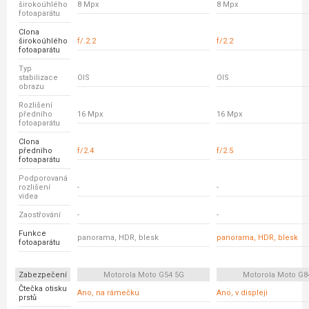
širokoúhlého
8 Mpx
8 Mpx
fotoaparátu
Clona
širokoúhlého
f/.2.2
f/2.2
fotoaparátu
Typ
stabilizace
OIS
OIS
obrazu
Rozlišení
předního
16 Mpx
16 Mpx
fotoaparátu
Clona
předního
f/2.4
f/2.5
fotoaparátu
Podporovaná
rozlišení
-
-
videa
Zaostřování
-
-
Funkce
panorama, HDR, blesk
panorama, HDR, blesk
fotoaparátu
Zabezpečení
Motorola Moto G54 5G
Motorola Moto G8
Čtečka otisku
Ano, na rámečku
Ano, v displeji
prstů