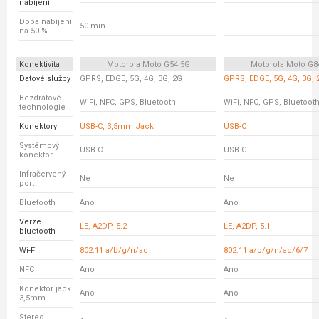
nabíjení
Doba nabíjení
50 min.
-
na 50 %
Konektivita
Motorola Moto G54 5G
Motorola Moto G8
Datové služby
GPRS, EDGE, 5G, 4G, 3G, 2G
GPRS, EDGE, 5G, 4G, 3G, 
Bezdrátové
WiFi, NFC, GPS, Bluetooth
WiFi, NFC, GPS, Bluetoot
technologie
Konektory
USB-C, 3,5mm Jack
USB-C
Systémový
USB-C
USB-C
konektor
Infračervený
Ne
Ne
port
Bluetooth
Ano
Ano
Verze
LE, A2DP, 5.2
LE, A2DP, 5.1
bluetooth
Wi-Fi
802.11 a/b/g/n/ac
802.11 a/b/g/n/ac/6/7
NFC
Ano
Ano
Konektor jack
Ano
Ano
3,5mm
Stereo