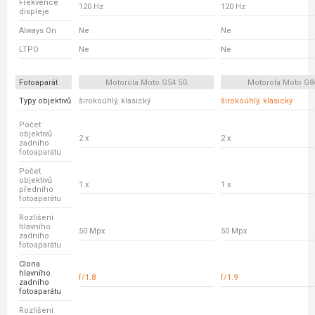
Frekvence
120 Hz
120 Hz
displeje
Always On
Ne
Ne
LTPO
Ne
Ne
Fotoaparát
Motorola Moto G54 5G
Motorola Moto G8
Typy objektivů
širokoúhlý, klasický
širokoúhlý, klasický
Počet
objektivů
2 x
2 x
zadního
fotoaparátu
Počet
objektivů
1 x
1 x
předního
fotoaparátu
Rozlišení
hlavního
50 Mpx
50 Mpx
zadního
fotoaparátu
Clona
hlavního
f/1.8
f/1.9
zadního
fotoaparátu
Rozlišení