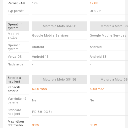
Paměť RAM
12 GB
12 GB
Typ paměti
-
UFS 2.2
Operační
Motorola Moto G54 5G
Motorola Moto G8
systém
Mobilní
Google Mobile Services
Google Mobile Services
služby
Operační
Android
Android
systém
Verze OS
Android 13
Android 13
Nadstavba
-
-
Baterie a
Motorola Moto G54 5G
Motorola Moto G8
nabíjení
Kapacita
6000 mAh
5000 mAh
baterie
Vyměnitelná
Ne
Ne
baterie
Standard
PD 3.0; QC 3+
-
nabíjení
Max. výkon
drátového
33 W
30 W