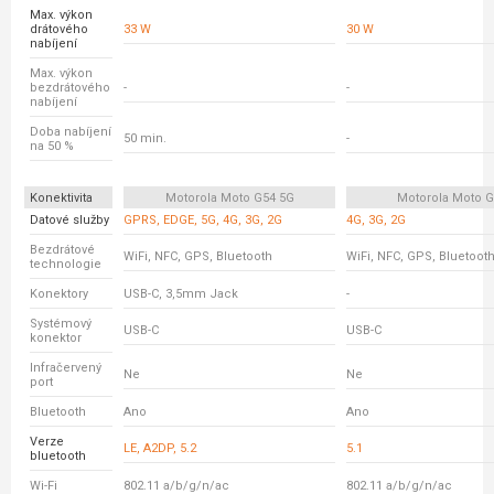
Max. výkon
drátového
33 W
30 W
nabíjení
Max. výkon
bezdrátového
-
-
nabíjení
Doba nabíjení
50 min.
-
na 50 %
Konektivita
Motorola Moto G54 5G
Motorola Moto 
Datové služby
GPRS, EDGE, 5G, 4G, 3G, 2G
4G, 3G, 2G
Bezdrátové
WiFi, NFC, GPS, Bluetooth
WiFi, NFC, GPS, Bluetoot
technologie
Konektory
USB-C, 3,5mm Jack
-
Systémový
USB-C
USB-C
konektor
Infračervený
Ne
Ne
port
Bluetooth
Ano
Ano
Verze
LE, A2DP, 5.2
5.1
bluetooth
Wi-Fi
802.11 a/b/g/n/ac
802.11 a/b/g/n/ac