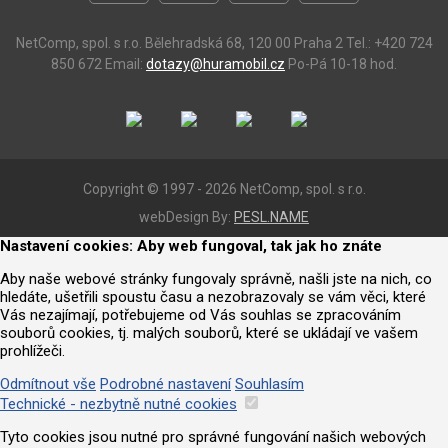
NetComp, spol. s r.o.
Bělehradská 68, 120 00 Praha 2
Tel.: +420 724
850 672
Email:
dotazy@huramobil.cz
Po-Pá 10-18 hod.
Copyright © 1997 - 2026 NetComp, spol. s r.o.
webDesign By:
PESL.NAME
Nastavení cookies: Aby web fungoval, tak jak ho znáte
Aby naše webové stránky fungovaly správně, našli jste na nich, co
hledáte, ušetřili spoustu času a nezobrazovaly se vám věci, které
Vás nezajímají, potřebujeme od Vás souhlas se zpracováním
souborů cookies, tj. malých souborů, které se ukládají ve vašem
prohlížeči.
Odmítnout vše
Podrobné nastavení
Souhlasím
Technické - nezbytně nutné cookies
Tyto cookies jsou nutné pro správné fungování našich webových