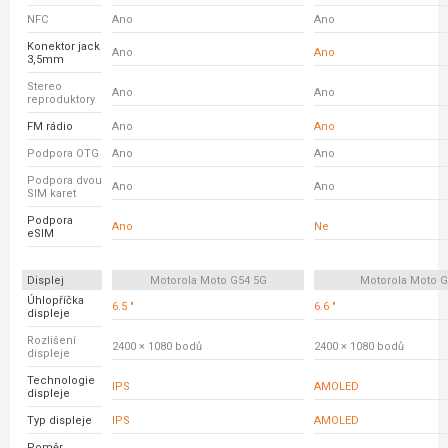
NFC
Ano
Ano
Konektor jack
Ano
Ano
3,5mm
Stereo
Ano
Ano
reproduktory
FM rádio
Ano
Ano
Podpora OTG
Ano
Ano
Podpora dvou
Ano
Ano
SIM karet
Podpora
Ano
Ne
eSIM
Displej
Motorola Moto G54 5G
Motorola Moto 
Úhlopříčka
6.5 "
6.6 "
displeje
Rozlišení
2400 × 1080 bodů
2400 × 1080 bodů
displeje
Technologie
IPS
AMOLED
displeje
Typ displeje
IPS
AMOLED
Poměr