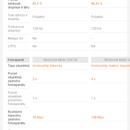
velikosti
85,5 %
86,45 %
displeje k tělu
Tvar výřezu v
Průstřel
Průstřel
displeji
Frekvence
120 Hz
120 Hz
displeje
Always On
Ne
-
LTPO
Ne
Ne
Fotoaparát
Motorola Moto G54 5G
Motorola Moto 
Typy objektivů
širokoúhlý, klasický
širokoúhlý, makro, klasic
Počet
objektivů
2 x
3 x
zadního
fotoaparátu
Počet
objektivů
1 x
1 x
předního
fotoaparátu
Rozlišení
hlavního
50 Mpx
108 Mpx
zadního
fotoaparátu