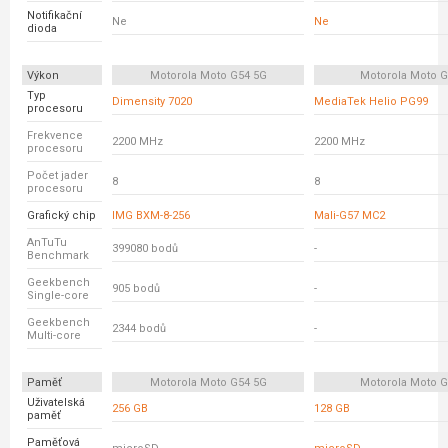
Notifikační
Ne
Ne
dioda
Výkon
Motorola Moto G54 5G
Motorola Moto 
Typ
Dimensity 7020
MediaTek Helio PG99
procesoru
Frekvence
2200 MHz
2200 MHz
procesoru
Počet jader
8
8
procesoru
Grafický chip
IMG BXM-8-256
Mali-G57 MC2
AnTuTu
399080 bodů
-
Benchmark
Geekbench
905 bodů
-
Single-core
Geekbench
2344 bodů
-
Multi-core
Paměť
Motorola Moto G54 5G
Motorola Moto 
Uživatelská
256 GB
128 GB
paměť
Paměťová