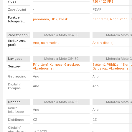
videa
720 / 120 FPS
Zaostřování
-
PDAF
Funkce
panorama, HDR, blesk
panorama, Noční mód, 
fotoaparátu
Zabezpečení
Motorola Moto G54 5G
Motorola Moto 
Čtečka otisku
Ano, na rámečku
Ano, v displeji
prstů
Navigace
Motorola Moto G54 5G
Motorola Moto 
Přiblížení, Kompas, Gyroskop,
Světelný, Přiblížení, Kom
Senzory
Akcelerometr
Gyroskop, Akcelerometr
Geotagging
Ano
Ano
Digitální
Ano
Ano
kompas
Obecné
Motorola Moto G54 5G
Motorola Moto 
Česká
Ano
Ano
lokalizace
Distribuce
CZ
CZ
Oficiální
představení
září 2023
-