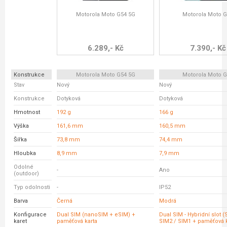
Motorola Moto G54 5G
Motorola Moto 
6.289,- Kč
7.390,- Kč
Konstrukce
Motorola Moto G54 5G
Motorola Moto 
Stav
Nový
Nový
Konstrukce
Dotyková
Dotyková
Hmotnost
192 g
166 g
Výška
161,6 mm
160,5 mm
Šířka
73,8 mm
74,4 mm
Hloubka
8,9 mm
7,9 mm
Odolné
-
Ano
(outdoor)
Typ odolnosti
-
IP52
Barva
Černá
Modrá
Konfigurace
Dual SIM (nanoSIM + eSIM) +
Dual SIM - Hybridní slot 
karet
paměťová karta
SIM2 / SIM1 + paměťová k