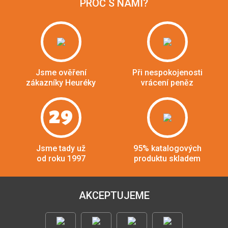
PROČ S NÁMI?
Jsme ověření
Při nespokojenosti
zákazníky Heuréky
vrácení peněz
29
Jsme tady už
95% katalogových
od roku 1997
produktu skladem
AKCEPTUJEME