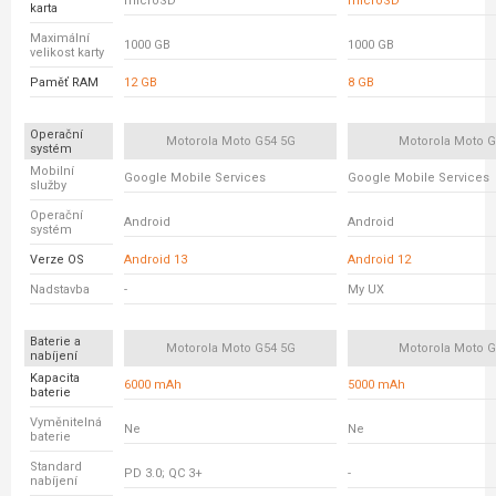
microSD
microSD
karta
Maximální
1000 GB
1000 GB
velikost karty
Paměť RAM
12 GB
8 GB
Operační
Motorola Moto G54 5G
Motorola Moto 
systém
Mobilní
Google Mobile Services
Google Mobile Services
služby
Operační
Android
Android
systém
Verze OS
Android 13
Android 12
Nadstavba
-
My UX
Baterie a
Motorola Moto G54 5G
Motorola Moto 
nabíjení
Kapacita
6000 mAh
5000 mAh
baterie
Vyměnitelná
Ne
Ne
baterie
Standard
PD 3.0; QC 3+
-
nabíjení