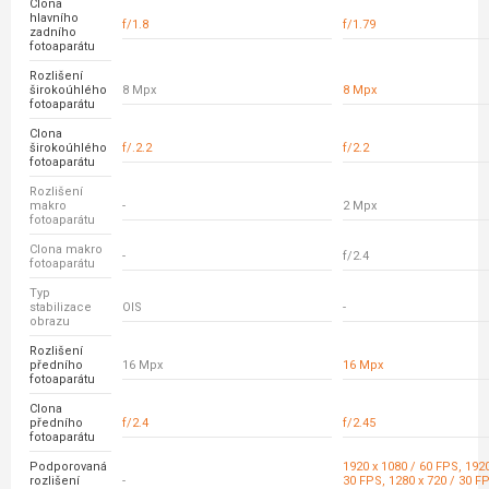
Clona
hlavního
f/1.8
f/1.79
zadního
fotoaparátu
Rozlišení
širokoúhlého
8 Mpx
8 Mpx
fotoaparátu
Clona
širokoúhlého
f/.2.2
f/2.2
fotoaparátu
Rozlišení
makro
-
2 Mpx
fotoaparátu
Clona makro
-
f/2.4
fotoaparátu
Typ
stabilizace
OIS
-
obrazu
Rozlišení
předního
16 Mpx
16 Mpx
fotoaparátu
Clona
předního
f/2.4
f/2.45
fotoaparátu
Podporovaná
1920 x 1080 / 60 FPS, 1920
rozlišení
-
30 FPS, 1280 x 720 / 30 FP