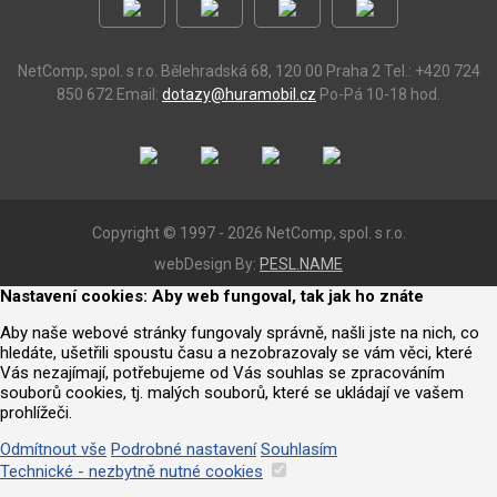
NetComp, spol. s r.o.
Bělehradská 68, 120 00 Praha 2
Tel.: +420 724
850 672
Email:
dotazy@huramobil.cz
Po-Pá 10-18 hod.
Copyright © 1997 - 2026 NetComp, spol. s r.o.
webDesign By:
PESL.NAME
Nastavení cookies: Aby web fungoval, tak jak ho znáte
Aby naše webové stránky fungovaly správně, našli jste na nich, co
hledáte, ušetřili spoustu času a nezobrazovaly se vám věci, které
Vás nezajímají, potřebujeme od Vás souhlas se zpracováním
souborů cookies, tj. malých souborů, které se ukládají ve vašem
prohlížeči.
Odmítnout vše
Podrobné nastavení
Souhlasím
Technické - nezbytně nutné cookies