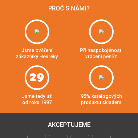
PROČ S NÁMI?
Jsme ověření
Při nespokojenosti
zákazníky Heuréky
vrácení peněz
29
Jsme tady už
95% katalogových
od roku 1997
produktu skladem
AKCEPTUJEME