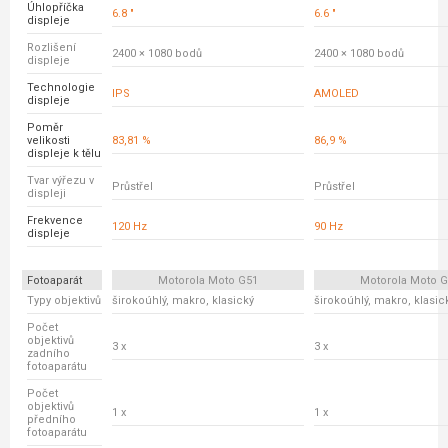
Úhlopříčka
6.8 "
6.6 "
displeje
Rozlišení
2400 × 1080 bodů
2400 × 1080 bodů
displeje
Technologie
IPS
AMOLED
displeje
Poměr
velikosti
83,81 %
86,9 %
displeje k tělu
Tvar výřezu v
Průstřel
Průstřel
displeji
Frekvence
120 Hz
90 Hz
displeje
Fotoaparát
Motorola Moto G51
Motorola Moto 
Typy objektivů
širokoúhlý, makro, klasický
širokoúhlý, makro, klasic
Počet
objektivů
3 x
3 x
zadního
fotoaparátu
Počet
objektivů
1 x
1 x
předního
fotoaparátu