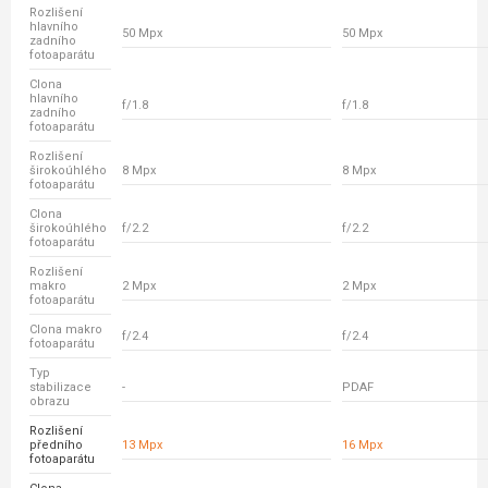
Rozlišení
hlavního
50 Mpx
50 Mpx
zadního
fotoaparátu
Clona
hlavního
f/1.8
f/1.8
zadního
fotoaparátu
Rozlišení
širokoúhlého
8 Mpx
8 Mpx
fotoaparátu
Clona
širokoúhlého
f/2.2
f/2.2
fotoaparátu
Rozlišení
makro
2 Mpx
2 Mpx
fotoaparátu
Clona makro
f/2.4
f/2.4
fotoaparátu
Typ
stabilizace
-
PDAF
obrazu
Rozlišení
předního
13 Mpx
16 Mpx
fotoaparátu