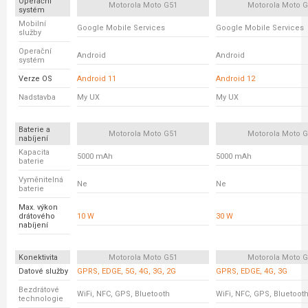
Operační
Motorola Moto G51
Motorola Moto 
systém
Mobilní
Google Mobile Services
Google Mobile Services
služby
Operační
Android
Android
systém
Verze OS
Android 11
Android 12
Nadstavba
My UX
My UX
Baterie a
Motorola Moto G51
Motorola Moto 
nabíjení
Kapacita
5000 mAh
5000 mAh
baterie
Vyměnitelná
Ne
Ne
baterie
Max. výkon
drátového
10 W
30 W
nabíjení
Konektivita
Motorola Moto G51
Motorola Moto 
Datové služby
GPRS, EDGE, 5G, 4G, 3G, 2G
GPRS, EDGE, 4G, 3G
Bezdrátové
WiFi, NFC, GPS, Bluetooth
WiFi, NFC, GPS, Bluetoot
technologie