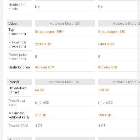
Notifikační
Ne
Ne
dioda
Výkon
Motorola Moto G51
Motorola Moto 
Typ
Snapdragon 480+
Snapdragon 680
procesoru
Frekvence
2200 MHz
2400 MHz
procesoru
Počet jader
8
8
procesoru
Grafický chip
Adreno 619
Adreno 610
Paměť
Motorola Moto G51
Motorola Moto 
Uživatelská
64 GB
128 GB
paměť
Paměťová
microSD
microSD
karta
Maximální
512 GB
1000 GB
velikost karty
Paměť RAM
4 GB
4 GB