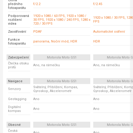
Clona
předního
f/2.2
f/2.45
fotoaparátu
Podporovaná
1920 x 1080 / 60 FPS, 1920 x 1080 /
1920 x 1080 / 30 FPS, 1280
rozlišení
30 FPS, 1920 x 1080 / 240 FPS, 1280 x
FPS
videa
720 / 30 FPS
Zaostřování
PDAF
Automatické ostření
Funkce
panorama, Noční mód, HDR
HDR
fotoaparátu
Zabezpečení
Motorola Moto G51
Motorola Moto 
Čtečka otisku
Ano, na rámečku
Ano, na rámečku
prstů
Navigace
Motorola Moto G51
Motorola Moto 
Světelný, Přiblížení, Kompas,
Světelný, Přiblížení, Kom
Senzory
Gyroskop, Akcelerometr
Gyroskop, Akcelerometr
Geotagging
Ano
Ano
Digitální
Ano
Ano
kompas
Obecné
Motorola Moto G51
Motorola Moto 
Česká
Ano
Ano