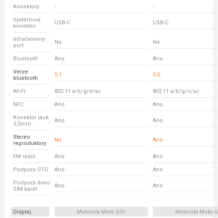
Konektory
-
-
Systémový
USB-C
USB-C
konektor
Infračervený
Ne
Ne
port
Bluetooth
Ano
Ano
Verze
5.1
5.0
bluetooth
Wi-Fi
802.11 a/b/g/n/ac
802.11 a/b/g/n/ac
NFC
Ano
Ano
Konektor jack
Ano
Ano
3,5mm
Stereo
Ne
Ano
reproduktory
FM rádio
Ano
Ano
Podpora OTG
Ano
Ano
Podpora dvou
Ano
Ano
SIM karet
Displej
Motorola Moto G51
Motorola Moto 