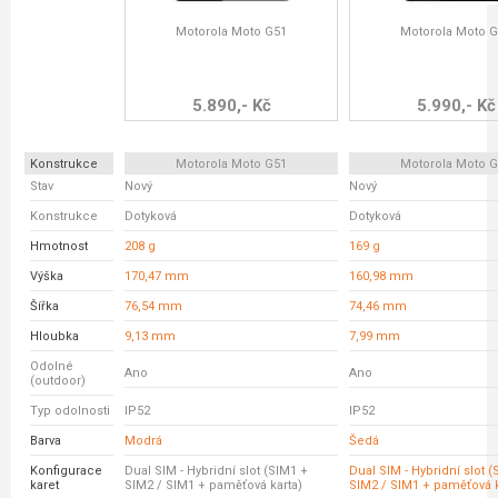
Motorola Moto G51
Motorola Moto 
5.890,- Kč
5.990,- Kč
Konstrukce
Motorola Moto G51
Motorola Moto 
Stav
Nový
Nový
Konstrukce
Dotyková
Dotyková
Hmotnost
208 g
169 g
Výška
170,47 mm
160,98 mm
Šířka
76,54 mm
74,46 mm
Hloubka
9,13 mm
7,99 mm
Odolné
Ano
Ano
(outdoor)
Typ odolnosti
IP52
IP52
Barva
Modrá
Šedá
Konfigurace
Dual SIM - Hybridní slot (SIM1 +
Dual SIM - Hybridní slot 
karet
SIM2 / SIM1 + paměťová karta)
SIM2 / SIM1 + paměťová k