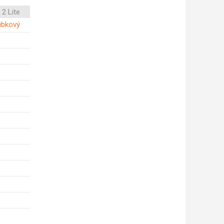
2 Lite
oubkový