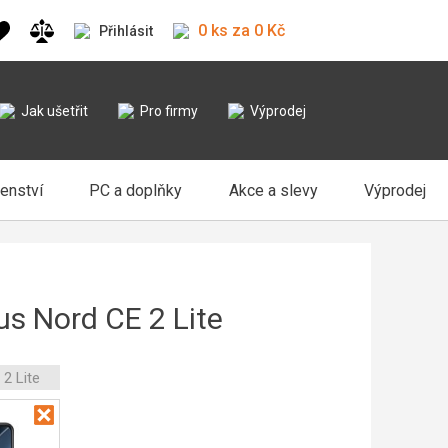
0 ks za 0 Kč
Přihlásit
Jak ušetřit
Pro firmy
Výprodej
šenství
PC a doplňky
Akce a slevy
Výprodej
s Nord CE 2 Lite
2 Lite