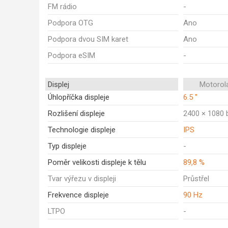
FM rádio
-
Podpora OTG
Ano
Podpora dvou SIM karet
Ano
Podpora eSIM
-
Displej
Motorol
Úhlopříčka displeje
6.5 "
Rozlišení displeje
2400 × 1080 
Technologie displeje
IPS
Typ displeje
-
Poměr velikosti displeje k tělu
89,8 %
Tvar výřezu v displeji
Průstřel
Frekvence displeje
90 Hz
LTPO
-