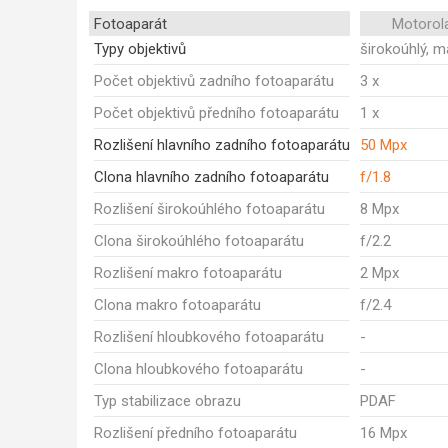
Fotoaparát
Motorol
Typy objektivů
širokoúhlý, m
Počet objektivů zadního fotoaparátu
3 x
Počet objektivů předního fotoaparátu
1 x
Rozlišení hlavního zadního fotoaparátu
50 Mpx
Clona hlavního zadního fotoaparátu
f/1.8
Rozlišení širokoúhlého fotoaparátu
8 Mpx
Clona širokoúhlého fotoaparátu
f/2.2
Rozlišení makro fotoaparátu
2 Mpx
Clona makro fotoaparátu
f/2.4
Rozlišení hloubkového fotoaparátu
-
Clona hloubkového fotoaparátu
-
Typ stabilizace obrazu
PDAF
Rozlišení předního fotoaparátu
16 Mpx