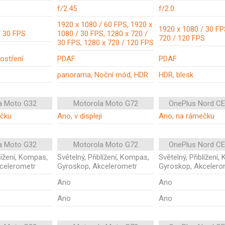
f/2.45
f/2.0
1920 x 1080 / 60 FPS, 1920 x
1920 x 1080 / 30 FP
/ 30 FPS
1080 / 30 FPS, 1280 x 720 /
720 / 120 FPS
30 FPS, 1280 x 720 / 120 FPS
ostření
PDAF
PDAF
panorama, Noční mód, HDR
HDR, blesk
a Moto G32
Motorola Moto G72
OnePlus Nord CE 
ečku
Ano, v displeji
Ano, na rámečku
a Moto G32
Motorola Moto G72
OnePlus Nord CE 
blížení, Kompas,
Světelný, Přiblížení, Kompas,
Světelný, Přiblížení
celerometr
Gyroskop, Akcelerometr
Gyroskop, Akcelero
Ano
Ano
Ano
Ano