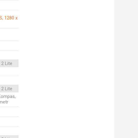
S, 1280 x
2 Lite
2 Lite
, Kompas,
metr