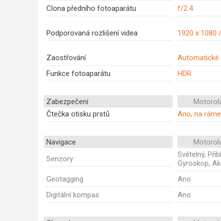
Clona předního fotoaparátu
f/2.4
Podporovaná rozlišení videa
1920 x 1080 
Zaostřování
Automatické 
Funkce fotoaparátu
HDR
Zabezpečení
Motorol
Čtečka otisku prstů
Ano, na rám
Navigace
Motorol
Světelný, Při
Senzory
Gyroskop, Ak
Geotagging
Ano
Digitální kompas
Ano