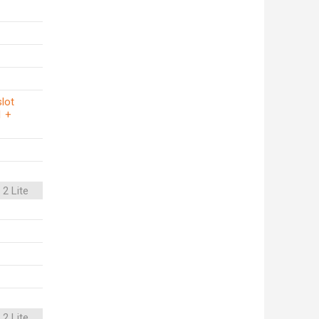
slot
1 +
2 Lite
2 Lite