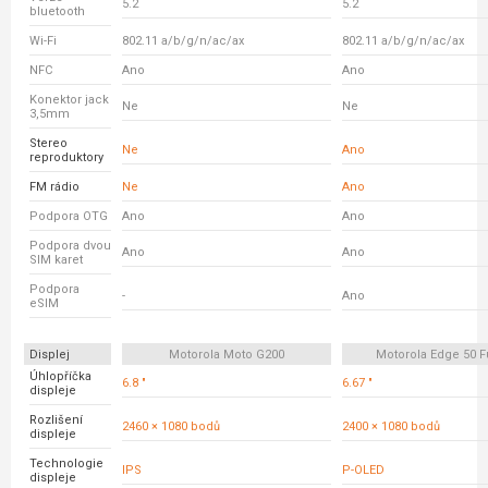
5.2
5.2
bluetooth
Wi-Fi
802.11 a/b/g/n/ac/ax
802.11 a/b/g/n/ac/ax
NFC
Ano
Ano
Konektor jack
Ne
Ne
3,5mm
Stereo
Ne
Ano
reproduktory
FM rádio
Ne
Ano
Podpora OTG
Ano
Ano
Podpora dvou
Ano
Ano
SIM karet
Podpora
-
Ano
eSIM
Displej
Motorola Moto G200
Motorola Edge 50 F
Úhlopříčka
6.8 "
6.67 "
displeje
Rozlišení
2460 × 1080 bodů
2400 × 1080 bodů
displeje
Technologie
IPS
P-OLED
displeje