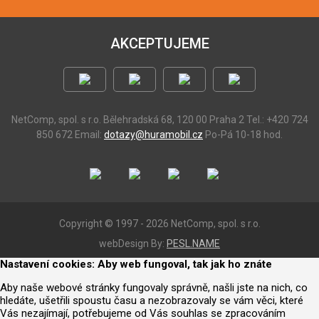
AKCEPTUJEME
NetComp, spol. s r.o.
Bělehradská 68, 120 00 Praha 2
Tel.: +420 724
850 672
Email:
dotazy@huramobil.cz
Po-Pá 10-18 hod.
Copyright © 1997 - 2026 NetComp, spol. s r.o.
webDesign By:
PESL.NAME
Nastavení cookies: Aby web fungoval, tak jak ho znáte
Aby naše webové stránky fungovaly správně, našli jste na nich, co
hledáte, ušetřili spoustu času a nezobrazovaly se vám věci, které
Vás nezajímají, potřebujeme od Vás souhlas se zpracováním