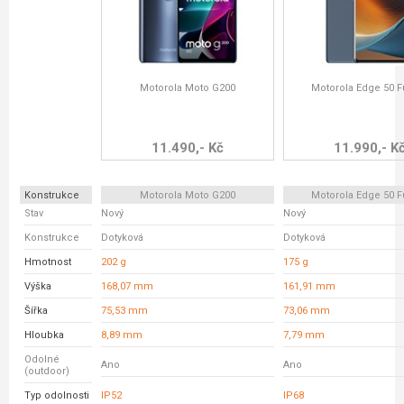
Motorola Moto G200
Motorola Edge 50 F
11.490,- Kč
11.990,- K
Konstrukce
Motorola Moto G200
Motorola Edge 50 F
Stav
Nový
Nový
Konstrukce
Dotyková
Dotyková
Hmotnost
202 g
175 g
Výška
168,07 mm
161,91 mm
Šířka
75,53 mm
73,06 mm
Hloubka
8,89 mm
7,79 mm
Odolné
Ano
Ano
(outdoor)
Typ odolnosti
IP52
IP68