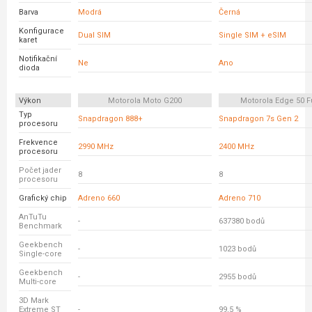
Barva
Modrá
Černá
Konfigurace
Dual SIM
Single SIM + eSIM
karet
Notifikační
Ne
Ano
dioda
Výkon
Motorola Moto G200
Motorola Edge 50 F
Typ
Snapdragon 888+
Snapdragon 7s Gen 2
procesoru
Frekvence
2990 MHz
2400 MHz
procesoru
Počet jader
8
8
procesoru
Grafický chip
Adreno 660
Adreno 710
AnTuTu
-
637380 bodů
Benchmark
Geekbench
-
1023 bodů
Single-core
Geekbench
-
2955 bodů
Multi-core
3D Mark
Extreme ST
-
99,5 %