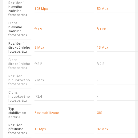
Rozlišení
hlavního
108 Mpx
50 Mpx
zadního
fotoaparátu
Clona
hlavního
f/1.9
f/1.88
zadního
fotoaparátu
Rozlišení
širokoúhlého
8 Mpx
13 Mpx
fotoaparátu
Clona
širokoúhlého
f/2.2
f/2.2
fotoaparátu
Rozlišení
hloubkového
2 Mpx
-
fotoaparátu
Clona
hloubkového
f/2.4
-
fotoaparátu
Typ
stabilizace
Bez stabilizace
OIS
obrazu
Rozlišení
předního
16 Mpx
32 Mpx
fotoaparátu