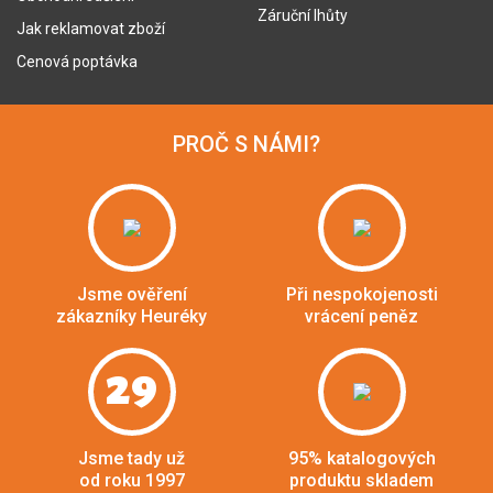
Záruční lhůty
Jak reklamovat zboží
Cenová poptávka
PROČ S NÁMI?
Jsme ověření
Při nespokojenosti
zákazníky Heuréky
vrácení peněz
29
Jsme tady už
95% katalogových
od roku 1997
produktu skladem