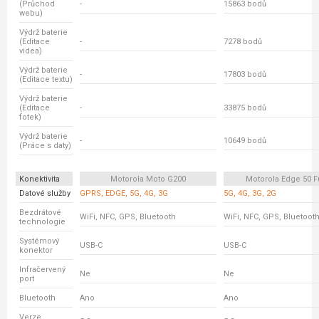
(Průchod
-
15863 bodů
webu)
Výdrž baterie
(Editace
-
7278 bodů
videa)
Výdrž baterie
-
17803 bodů
(Editace textu)
Výdrž baterie
(Editace
-
33875 bodů
fotek)
Výdrž baterie
-
10649 bodů
(Práce s daty)
Konektivita
Motorola Moto G200
Motorola Edge 50 F
Datové služby
GPRS, EDGE, 5G, 4G, 3G
5G, 4G, 3G, 2G
Bezdrátové
WiFi, NFC, GPS, Bluetooth
WiFi, NFC, GPS, Bluetoot
technologie
Systémový
USB-C
USB-C
konektor
Infračervený
Ne
Ne
port
Bluetooth
Ano
Ano
Verze