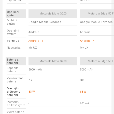
Typ paměti
-
UFS 2.2
Operační
Motorola Moto G200
Motorola Edge 50 F
systém
Mobilní
Google Mobile Services
Google Mobile Services
služby
Operační
Android
Android
systém
Verze OS
Android 11
Android 14
Nadstavba
My UX
My UX
Baterie a
Motorola Moto G200
Motorola Edge 50 F
nabíjení
Kapacita
5000 mAh
5000 mAh
baterie
Vyměnitelná
Ne
Ne
baterie
Max. výkon
drátového
33 W
68 W
nabíjení
PCMARK -
-
651 min
celková výdrž
Výdrž baterie