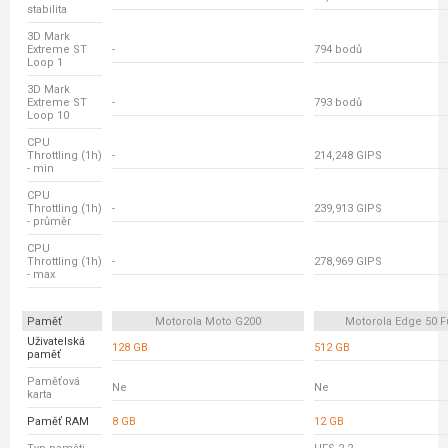
stabilita
3D Mark
Extreme ST
-
794 bodů
Loop 1
3D Mark
Extreme ST
-
793 bodů
Loop 10
CPU
Throttling (1h)
-
214,248 GIPS
- min
CPU
Throttling (1h)
-
239,913 GIPS
- průměr
CPU
Throttling (1h)
-
278,969 GIPS
- max
Paměť
Motorola Moto G200
Motorola Edge 50 F
Uživatelská
128 GB
512 GB
paměť
Paměťová
Ne
Ne
karta
Paměť RAM
8 GB
12 GB