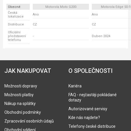
Obecné
Motorola Moto G200
Motorola Edge 50 F
Česká
Ano
Ano
lokalizace
Distribuce
CZ
CZ
Oficiální
představení
-
Duben 2024
telefonu
JAK NAKUPOVAT
O SPOLEČNOSTI
Možnosti dopravy
Kariéra
Možnosti platby
FAQ - nejčastěji pokládané
dotazy
Nákup na splátky
Autorizované servisy
Obchodní podmínky
Kde nás najdete?
Zpracování osobních údajů
Telefony české distribuce
Obchodní sdělení