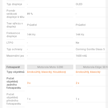
Typ displeje
-
OLED
Poměr
velikosti
89 %
-
displeje k tělu
Tvar výřezu v
Průstřel
Průstřel
displeji
Frekvence
144 Hz
144 Hz
displeje
LTPO
-
Ne
Typ ochrany
-
Corning Gorilla Glass 5
Maximální jas
-
1600 nitů
Fotoaparát
Motorola Moto G200
Motorola Edge 50 F
Typy objektivů
širokoúhlý, klasický, hloubkový
širokoúhlý, klasický
Počet
objektivů
3 x
2 x
zadního
fotoaparátu
Počet
objektivů
1 x
1 x
předního
fotoaparátu