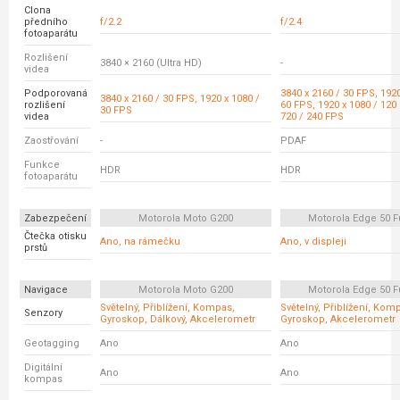
Clona
předního
f/2.2
f/2.4
fotoaparátu
Rozlišení
3840 × 2160 (Ultra HD)
-
videa
Podporovaná
3840 x 2160 / 30 FPS, 1920
3840 x 2160 / 30 FPS, 1920 x 1080 /
rozlišení
60 FPS, 1920 x 1080 / 120
30 FPS
videa
720 / 240 FPS
Zaostřování
-
PDAF
Funkce
HDR
HDR
fotoaparátu
Zabezpečení
Motorola Moto G200
Motorola Edge 50 F
Čtečka otisku
Ano, na rámečku
Ano, v displeji
prstů
Navigace
Motorola Moto G200
Motorola Edge 50 F
Světelný, Přiblížení, Kompas,
Světelný, Přiblížení, Kom
Senzory
Gyroskop, Dálkový, Akcelerometr
Gyroskop, Akcelerometr
Geotagging
Ano
Ano
Digitální
Ano
Ano
kompas