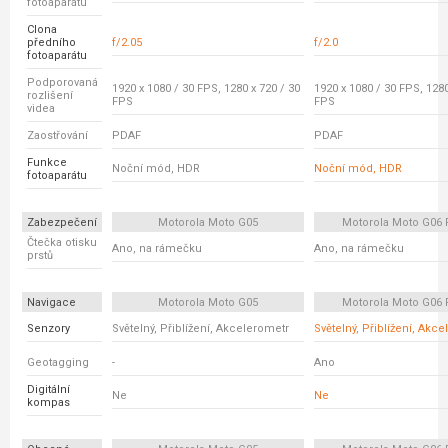
fotoaparátu
Clona
předního
f/2.05
f/2.0
fotoaparátu
Podporovaná
1920 x 1080 / 30 FPS, 1280 x 720 / 30
1920 x 1080 / 30 FPS, 1280
rozlišení
FPS
FPS
videa
Zaostřování
PDAF
PDAF
Funkce
Noční mód, HDR
Noční mód, HDR
fotoaparátu
Zabezpečení
Motorola Moto G05
Motorola Moto G06
Čtečka otisku
Ano, na rámečku
Ano, na rámečku
prstů
Navigace
Motorola Moto G05
Motorola Moto G06
Senzory
Světelný, Přiblížení, Akcelerometr
Světelný, Přiblížení, Akc
Geotagging
-
Ano
Digitální
Ne
Ne
kompas