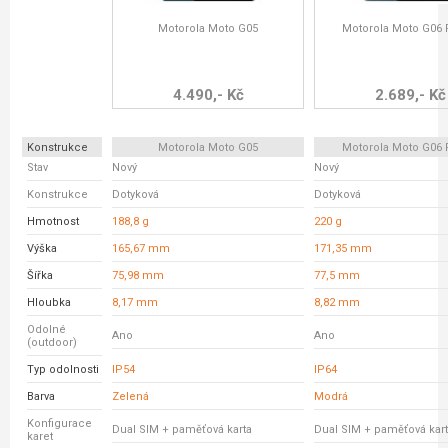
Motorola Moto G05
Motorola Moto G06
4.490,- Kč
2.689,- Kč
Konstrukce
Motorola Moto G05
Motorola Moto G06
Stav
Nový
Nový
Konstrukce
Dotyková
Dotyková
Hmotnost
188,8 g
220 g
Výška
165,67 mm
171,35 mm
Šířka
75,98 mm
77,5 mm
Hloubka
8,17 mm
8,82 mm
Odolné
Ano
Ano
(outdoor)
Typ odolnosti
IP54
IP64
Barva
Zelená
Modrá
Konfigurace
Dual SIM + paměťová karta
Dual SIM + paměťová kar
karet