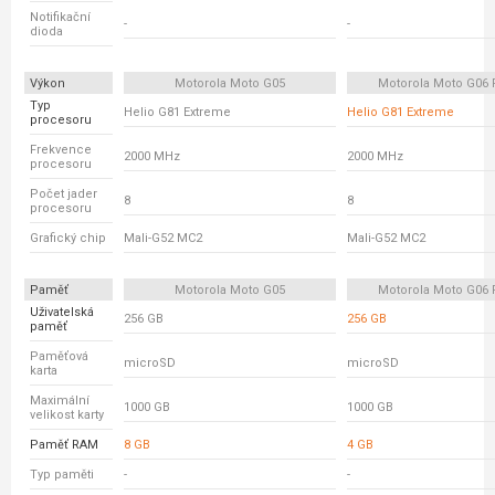
Notifikační
-
-
dioda
Výkon
Motorola Moto G05
Motorola Moto G06
Typ
Helio G81 Extreme
Helio G81 Extreme
procesoru
Frekvence
2000 MHz
2000 MHz
procesoru
Počet jader
8
8
procesoru
Grafický chip
Mali-G52 MC2
Mali-G52 MC2
Paměť
Motorola Moto G05
Motorola Moto G06
Uživatelská
256 GB
256 GB
paměť
Paměťová
microSD
microSD
karta
Maximální
1000 GB
1000 GB
velikost karty
Paměť RAM
8 GB
4 GB
Typ paměti
-
-