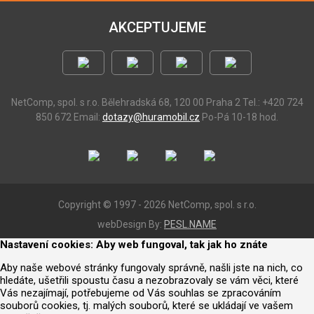
AKCEPTUJEME
NetComp, spol. s r.o.
Bělehradská 68, 120 00 Praha 2
Tel.: +420 724
850 672
Email:
dotazy@huramobil.cz
Po-Pá 10-18 hod.
Copyright © 1997 - 2026 NetComp, spol. s r.o.
webDesign By:
PESL.NAME
Nastavení cookies: Aby web fungoval, tak jak ho znáte
Aby naše webové stránky fungovaly správně, našli jste na nich, co
hledáte, ušetřili spoustu času a nezobrazovaly se vám věci, které
Vás nezajímají, potřebujeme od Vás souhlas se zpracováním
souborů cookies, tj. malých souborů, které se ukládají ve vašem