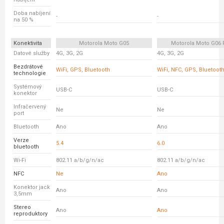
Doba nabíjení
-
-
na 50 %
Konektivita
Motorola Moto G05
Motorola Moto G06
Datové služby
4G, 3G, 2G
4G, 3G, 2G
Bezdrátové
WiFi, GPS, Bluetooth
WiFi, NFC, GPS, Bluetoot
technologie
Systémový
USB-C
USB-C
konektor
Infračervený
Ne
Ne
port
Bluetooth
Ano
Ano
Verze
5.4
6.0
bluetooth
Wi-Fi
802.11 a/b/g/n/ac
802.11 a/b/g/n/ac
NFC
Ne
Ano
Konektor jack
Ano
Ano
3,5mm
Stereo
Ano
Ano
reproduktory