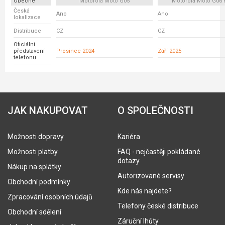
Obecné
Motorola Moto G05
Motorola Moto G06
Česká
Ano
Ano
lokalizace
Distribuce
CZ
CZ
Oficiální
představení
Prosinec 2024
Září 2025
telefonu
JAK NAKUPOVAT
O SPOLEČNOSTI
Možnosti dopravy
Kariéra
Možnosti platby
FAQ - nejčastěji pokládané
dotazy
Nákup na splátky
Autorizované servisy
Obchodní podmínky
Kde nás najdete?
Zpracování osobních údajů
Telefony české distribuce
Obchodní sdělení
Záruční lhůty