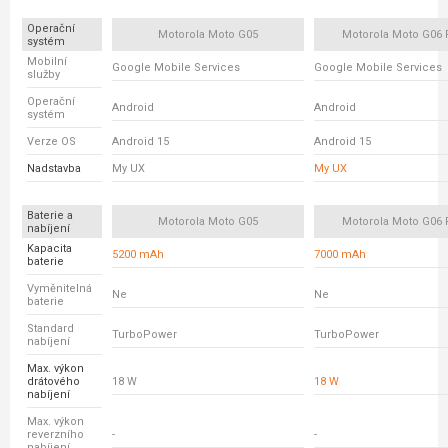
Operační
Motorola Moto G05
Motorola Moto G06
systém
Mobilní
Google Mobile Services
Google Mobile Services
služby
Operační
Android
Android
systém
Verze OS
Android 15
Android 15
Nadstavba
My UX
My UX
Baterie a
Motorola Moto G05
Motorola Moto G06
nabíjení
Kapacita
5200 mAh
7000 mAh
baterie
Vyměnitelná
Ne
Ne
baterie
Standard
TurboPower
TurboPower
nabíjení
Max. výkon
drátového
18 W
18 W
nabíjení
Max. výkon
reverzního
-
-
nabíjení