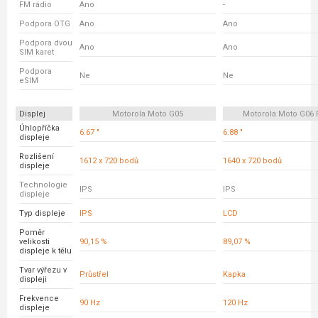
FM rádio
Ano
-
Podpora OTG
Ano
Ano
Podpora dvou
Ano
Ano
SIM karet
Podpora
Ne
Ne
eSIM
Displej
Motorola Moto G05
Motorola Moto G06
Úhlopříčka
6.67 "
6.88 "
displeje
Rozlišení
1612 x 720 bodů
1640 x 720 bodů
displeje
Technologie
IPS
IPS
displeje
Typ displeje
IPS
LCD
Poměr
velikosti
90,15 %
89,07 %
displeje k tělu
Tvar výřezu v
Průstřel
Kapka
displeji
Frekvence
90 Hz
120 Hz
displeje