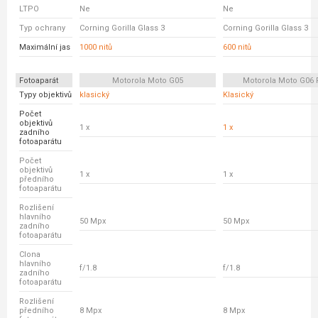
LTPO
Ne
Ne
Typ ochrany
Corning Gorilla Glass 3
Corning Gorilla Glass 3
Maximální jas
1000 nitů
600 nitů
Fotoaparát
Motorola Moto G05
Motorola Moto G06
Typy objektivů
klasický
Klasický
Počet
objektivů
1 x
1 x
zadního
fotoaparátu
Počet
objektivů
1 x
1 x
předního
fotoaparátu
Rozlišení
hlavního
50 Mpx
50 Mpx
zadního
fotoaparátu
Clona
hlavního
f/1.8
f/1.8
zadního
fotoaparátu
Rozlišení
předního
8 Mpx
8 Mpx