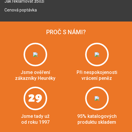
Jak reklamovat zboží
Cenová poptávka
PROČ S NÁMI?
Jsme ověření
Při nespokojenosti
zákazníky Heuréky
vrácení peněz
29
Jsme tady už
95% katalogových
od roku 1997
produktu skladem