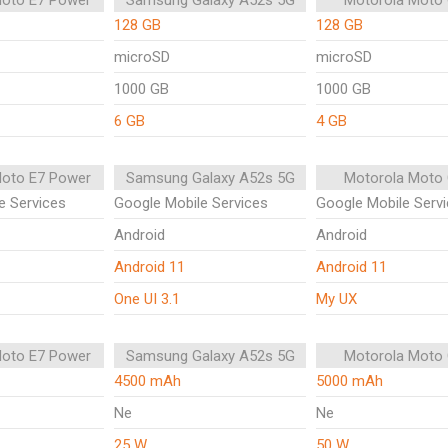
Moto E7 Power
Samsung Galaxy A52s 5G
Motorola Moto
128 GB
128 GB
microSD
microSD
1000 GB
1000 GB
6 GB
4 GB
Moto E7 Power
Samsung Galaxy A52s 5G
Motorola Moto
e Services
Google Mobile Services
Google Mobile Serv
Android
Android
Android 11
Android 11
One UI 3.1
My UX
Moto E7 Power
Samsung Galaxy A52s 5G
Motorola Moto
4500 mAh
5000 mAh
Ne
Ne
25 W
50 W