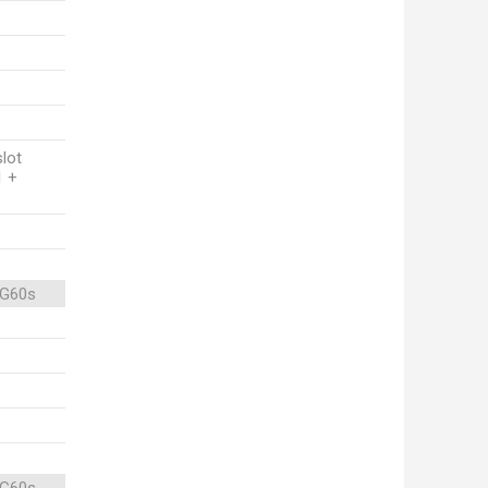
slot
1 +
 G60s