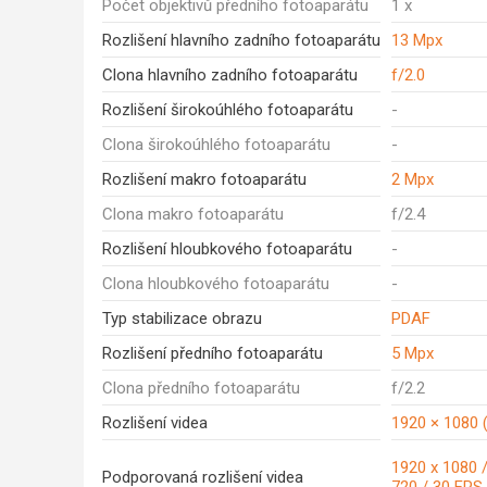
Počet objektivů předního fotoaparátu
1 x
Rozlišení hlavního zadního fotoaparátu
13 Mpx
Clona hlavního zadního fotoaparátu
f/2.0
Rozlišení širokoúhlého fotoaparátu
-
Clona širokoúhlého fotoaparátu
-
Rozlišení makro fotoaparátu
2 Mpx
Clona makro fotoaparátu
f/2.4
Rozlišení hloubkového fotoaparátu
-
Clona hloubkového fotoaparátu
-
Typ stabilizace obrazu
PDAF
Rozlišení předního fotoaparátu
5 Mpx
Clona předního fotoaparátu
f/2.2
Rozlišení videa
1920 × 1080 (
1920 x 1080 /
Podporovaná rozlišení videa