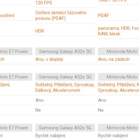
1080 / 30 FPS
120 FPS
Ostření detekcí fázového
ostření
PDAF
posuvu (PDAF)
panorama, HDR, foc
HDR
RAW, blesk
Moto E7 Power
Samsung Galaxy A52s 5G
Motorola Moto
ch
Ano, v displeji
Ano, na zádech
Moto E7 Power
Samsung Galaxy A52s 5G
Motorola Moto
ížení,
Světelný, Přiblížení, Gyroskop,
Světelný, Přiblížení
r
Dálkový, Akcelerometr
Gyroskop, Akcelero
Ano
Ano
Ne
Ne
Moto E7 Power
Samsung Galaxy A52s 5G
Motorola Moto
ní
Rychlé nabíjení
Rychlé nabíjení