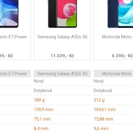
Moto E7 Power
Samsung Galaxy A52s 5G
Motorola Moto
89,- Kč
11.039,- Kč
6.390,- Kč
Moto E7 Power
Samsung Galaxy A52s 5G
Motorola Moto
Nový
Nový
Dotyková
Dotyková
189 g
212 g
159,9 mm
169,61 mm
75,1 mm
75,88 mm
8,4 mm
9,6 mm