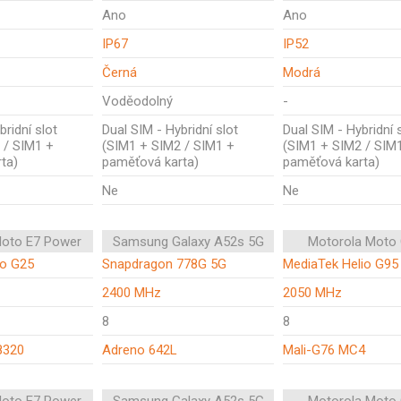
Ano
Ano
IP67
IP52
Černá
Modrá
Voděodolný
-
bridní slot
Dual SIM - Hybridní slot
Dual SIM - Hybridní 
 / SIM1 +
(SIM1 + SIM2 / SIM1 +
(SIM1 + SIM2 / SIM
ta)
paměťová karta)
paměťová karta)
Ne
Ne
Moto E7 Power
Samsung Galaxy A52s 5G
Motorola Moto
io G25
Snapdragon 778G 5G
MediaTek Helio G95
2400 MHz
2050 MHz
8
8
8320
Adreno 642L
Mali-G76 MC4