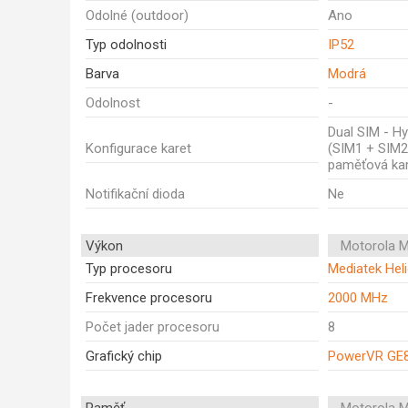
Odolné (outdoor)
Ano
Typ odolnosti
IP52
Barva
Modrá
Odolnost
-
Dual SIM - Hy
Konfigurace karet
(SIM1 + SIM2
paměťová kar
Notifikační dioda
Ne
Výkon
Motorola 
Typ procesoru
Mediatek Hel
Frekvence procesoru
2000 MHz
Počet jader procesoru
8
Grafický chip
PowerVR GE