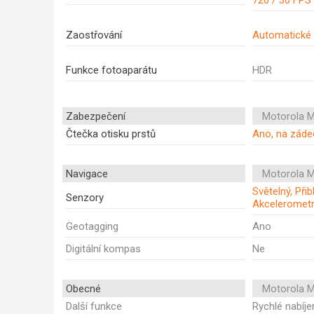
720 / 30 FPS
Zaostřování
Automatické 
Funkce fotoaparátu
HDR
Zabezpečení
Motorola 
Čtečka otisku prstů
Ano, na záde
Navigace
Motorola 
Světelný, Přibl
Senzory
Akceleromet
Geotagging
Ano
Digitální kompas
Ne
Obecné
Motorola 
Další funkce
Rychlé nabíje