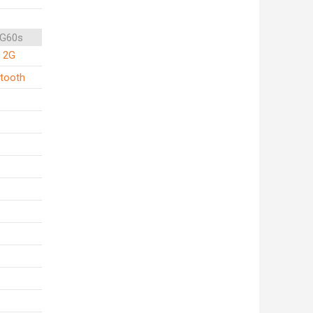
 G60s
, 2G
etooth