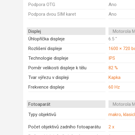
Podpora OTG
Ano
Podpora dvou SIM karet
Ano
Displej
Motorola 
Úhlopříčka displeje
6.5 "
Rozlišení displeje
1600 × 720 b
Technologie displeje
IPS
Poměr velikosti displeje k tělu
82 %
Tvar výřezu v displeji
Kapka
Frekvence displeje
60 Hz
Fotoaparát
Motorola 
Typy objektivů
makro, klasic
Počet objektivů zadního fotoaparátu
2 x