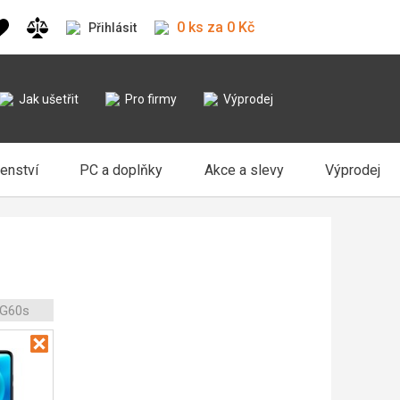
0 ks za 0 Kč
Přihlásit
Jak ušetřit
Pro firmy
Výprodej
šenství
PC a doplňky
Akce a slevy
Výprodej
 G60s