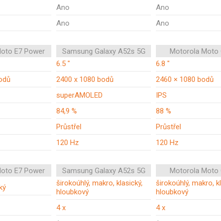
Ano
Ano
Ano
Ano
Moto E7 Power
Samsung Galaxy A52s 5G
Motorola Moto
6.5 "
6.8 "
odů
2400 x 1080 bodů
2460 × 1080 bodů
superAMOLED
IPS
84,9 %
88 %
Průstřel
Průstřel
120 Hz
120 Hz
Moto E7 Power
Samsung Galaxy A52s 5G
Motorola Moto
širokoúhlý, makro, klasický,
širokoúhlý, makro, kl
ký
hloubkový
hloubkový
4 x
4 x