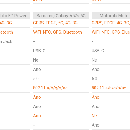
Moto E7 Power
Samsung Galaxy A52s 5G
Motorola Moto
4G, 3G
GPRS, EDGE, 5G, 4G, 3G
GPRS, EDGE, 4G, 3G
uetooth
WiFi, NFC, GPS, Bluetooth
WiFi, NFC, GPS, Blu
m Jack
-
-
USB-C
USB-C
Ne
Ne
Ano
Ano
5.0
5.0
802.11 a/b/g/n/ac
802.11 a/b/g/n/ac
Ano
Ano
Ano
Ano
Ano
Ne
-
Ano