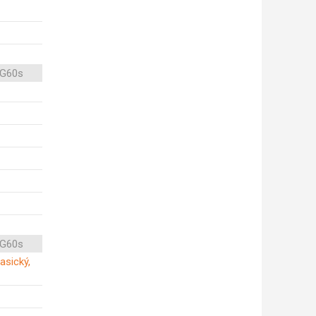
 G60s
 G60s
asický,