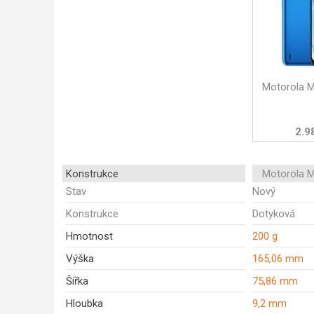
Motorola 
2.9
Konstrukce
Motorola 
Stav
Nový
Konstrukce
Dotyková
Hmotnost
200 g
Výška
165,06 mm
Šířka
75,86 mm
Hloubka
9,2 mm