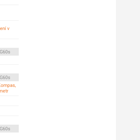
ení v
 G60s
 G60s
, Kompas,
metr
 G60s