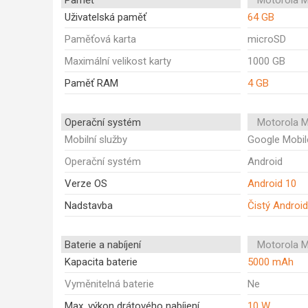
Paměť
Motorola 
Uživatelská paměť
64 GB
Paměťová karta
microSD
Maximální velikost karty
1000 GB
Paměť RAM
4 GB
Operační systém
Motorola 
Mobilní služby
Google Mobil
Operační systém
Android
Verze OS
Android 10
Nadstavba
Čistý Android
Baterie a nabíjení
Motorola 
Kapacita baterie
5000 mAh
Vyměnitelná baterie
Ne
Max. výkon drátového nabíjení
10 W